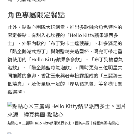
角色專屬限定餐點
此外，點點心團隊大玩創意，推出多款融合角色特性的
限定餐點：有甜入心坎裡的「Hello Kitty蘋果派西多
士」、外酥內軟的「布丁狗卡士達菠蘿」、料多滿足的
「酷企鵝港式撈丁」與附贈精美造型杯、喝完可帶走重
複使用的「Hello Kitty蘋果多多飲」、「布丁狗柚香氣
泡飲」、「酷企鵝藍莓氣泡飲」，同時更有三位明星共
同推薦的魚卵、香甜玉米與奢華松露組成的「三麗鷗三
個燒賣」，及份量感十足的「厚切豬扒包」等多樣化餐
點選擇。
點點心×三麗鷗 Hello Kitty蘋果派西多士。圖片來源｜緯豆集團-點點心