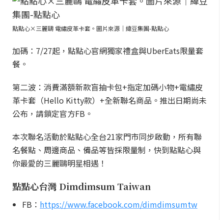
點點心×三麗鷗 電繡皮革卡套。圖片來源｜緯豆集團-點點心
加碼：7/27起，點點心官網獨家禮盒與UberEats限量套
餐。
第二波：消費滿額新款盲抽卡包+指定加碼小物+電繡皮
革卡套（Hello Kitty款）+全新聯名商品。推出日期尚未
公布，請鎖定官方FB。
本次聯名活動於點點心全台21家門市同步啟動，所有聯
名餐點、周邊商品、備品等皆採限量制，快到點點心與
你最愛的三麗鷗明星相遇！
點點心台灣 Dimdimsum Taiwan
FB：
https://www.facebook.com/dimdimsumtw