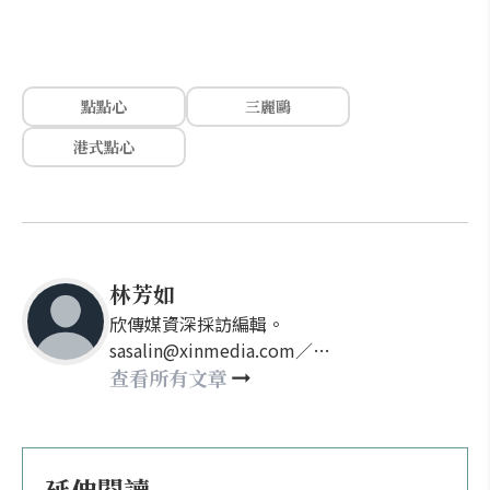
點點心
三麗鷗
港式點心
林芳如
欣傳媒資深採訪編輯。
sasalin@xinmedia.com／
happy21917@gmail.com
查看所有文章
延伸閱讀