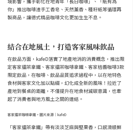
境影響，攜手彰化在地青年「長日咖啡」、「紙有為
你」推出咖啡渣手工香皂、天然薰香、種籽紙等循環再
製商品，讓德式精品咖啡文化更加生生不息。
結合在地風土，打造客家風味飲品
在飲品方面，kafeD落實了地產地消的消費概念，推出限
定客家擂茶拿鐵、客家擂茶咖啡拿鐵、客家桔醬咖啡3款
限定飲品，在咖啡、飲品品質追求過程中，以在地特色
食材與客家文化加以點綴，幻化成全新的風味！拉近了
產地到餐桌的距離，不僅提升在地食材減碳意識，也牽
起了消費者與地方風土之間的連結。
客家擂茶咖啡拿鐵。圖片來源｜kafeD
「客家擂茶拿鐵」帶有淡淡芝麻與堅果香，口感滑順鮮