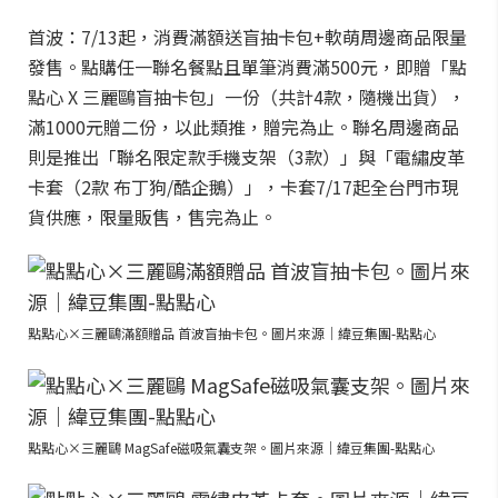
首波：7/13起，消費滿額送盲抽卡包+軟萌周邊商品限量
發售。點購任一聯名餐點且單筆消費滿500元，即贈「點
點心 X 三麗鷗盲抽卡包」一份（共計4款，隨機出貨），
滿1000元贈二份，以此類推，贈完為止。聯名周邊商品
則是推出「聯名限定款手機支架（3款）」與「電繡皮革
卡套（2款 布丁狗/酷企鵝）」，卡套7/17起全台門市現
貨供應，限量販售，售完為止。
點點心×三麗鷗滿額贈品 首波盲抽卡包。圖片來源｜緯豆集團-點點心
點點心×三麗鷗 MagSafe磁吸氣囊支架。圖片來源｜緯豆集團-點點心