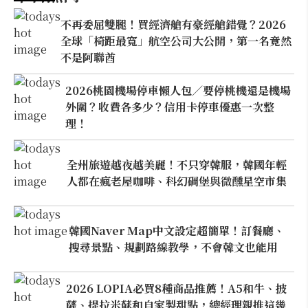
不再委屈雙腿！買經濟艙有豪經艙錯覺？2026
全球「椅距最寬」航空公司大公開，第一名竟然
不是阿聯酋
2026桃園機場停車懶人包／要停桃機還是機場
外圍？收費各多少？信用卡停車優惠一次整
理！
全州旅遊越夜越美麗！不只穿韓服，韓國年輕
人都在瘋老屋咖啡、科幻碉堡與微醺星空市集
韓國Naver Map中文設定超簡單！訂餐廳、
搜尋景點、規劃路線教學，不會韓文也能用
2026 LOPIA必買8種商品推薦！A5和牛、披
薩、提拉米蘇和自家製甜點，總經理親推這幾