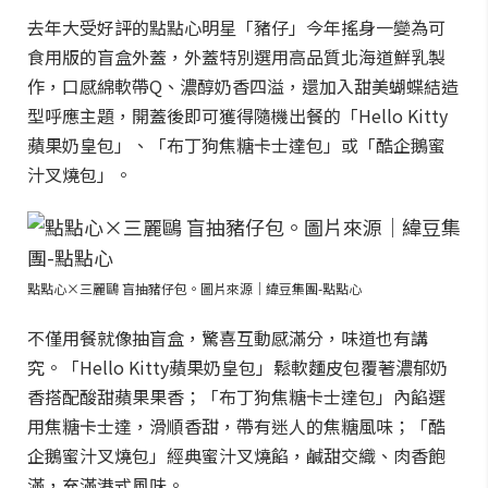
去年大受好評的點點心明星「豬仔」今年搖身一變為可
食用版的盲盒外蓋，外蓋特別選用高品質北海道鮮乳製
作，口感綿軟帶Q、濃醇奶香四溢，還加入甜美蝴蝶結造
型呼應主題，開蓋後即可獲得隨機出餐的「Hello Kitty
蘋果奶皇包」、「布丁狗焦糖卡士達包」或「酷企鵝蜜
汁叉燒包」。
點點心×三麗鷗 盲抽豬仔包。圖片來源｜緯豆集團-點點心
不僅用餐就像抽盲盒，驚喜互動感滿分，味道也有講
究。「Hello Kitty蘋果奶皇包」鬆軟麵皮包覆著濃郁奶
香搭配酸甜蘋果果香；「布丁狗焦糖卡士達包」內餡選
用焦糖卡士達，滑順香甜，帶有迷人的焦糖風味；「酷
企鵝蜜汁叉燒包」經典蜜汁叉燒餡，鹹甜交織、肉香飽
滿，充滿港式風味。