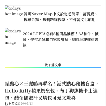
韓國Naver Map中文設定超簡單！訂餐廳、
搜尋景點、規劃路線教學，不會韓文也能用
2026 LOPIA必買8種商品推薦！A5和牛、披
薩、提拉米蘇和自家製甜點，總經理親推這幾
款
接下篇文章
點點心×三麗鷗再聯名！港式點心隨機盲盒，
Hello Kitty蘋果奶皇包、布丁狗焦糖卡士達
包、酷企鵝蜜汁叉燒包可愛又驚喜
By
林芳如
2026/07/13