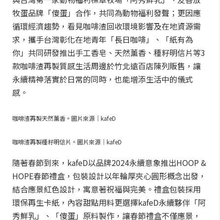
牧蛋品牌「傻蛋」合作，共同為動物福利發聲；更因應
循環經濟趨勢，看見咖啡渣回收環境影響及在地資源需
求，攜手台灣彰化在地青年「長日咖啡」、「紙有為
你」共同研發推出手工香皂、天然薰香、種籽明信片等3
款咖啡渣再製質感生活周邊於竹北遠百店陳列販售，讓
永續精神落實於日常的同時，也能增添生活中的儀式
感。
咖啡渣再製天然薰香。圖片來源｜kafeD
咖啡渣再製種籽明信片。圖片來源｜kafeD
隨著春節到來，kafeD以品牌2024永續意象推出HOOP &
HOPE春節禮盒，包裝設計以年輪厚夾心圓形概念出發，
結合應景紅色設計，寓意著祝福與完美。禮盒包裝採用
環保再生卡紙，內容甜點用料更選擇kafeD永續夥伴「阿
秀鮮乳」、「傻蛋」原料製作，讓春節禮盒不僅應景，