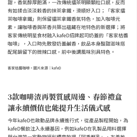
甜，香氣醇厚飽滿，一改傳統擂茶明顯顆粒口感，反而
有如揉合淡淡穀香的抹茶拿鐵，滑順好入口；「客家擂
茶咖啡拿鐵」則保留擂茶拿鐵香氣特色，加入咖啡元
素，讓咖啡香與茶香共築出蘊藏在地特色的新選擇；將
客家傳統明星食材融入kafeD招牌起司奶蓋的「客家桔醬
咖啡」，入口時先散發奶蓋鹹香，飲品本身酸甜滋味搭
配尾韻留下的微辣口感，前中後調風味別具特色。
客家桔醬咖啡。圖片來源｜kafeD
3款咖啡渣再製質感周邊、春節禮盒
讓永續價值也能提升生活儀式感
今年kafeD也啟動品牌永續進行式，從產品製程開始，為
kafeD餐飲注入永續基因，例如kafeD在乳製品用料選擇
與台灣第一家動物福利標章牧場「阿秀鮮乳」、友善放