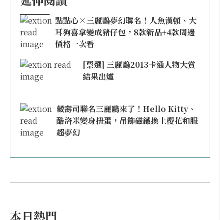
點點心×三麗鷗夢幻聯名！人魚漢頓、大
耳狗喜拿變成豬仔包，8款新品+4款周邊
價格一次看
[票選] 三麗鷗2013卡通人物大賞
結果出爐
藏壽司聯名三麗鷗來了！Hello Kitty、
酷洛米變身扭蛋，吊飾磁鐵換上櫻花和服
超夢幻
本日熱門