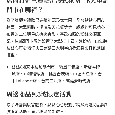
店內打造三麗鷗沉浸式氛圍 8大重點
門市在哪裡？
為了讓顧客體驗最完整的沉浸式氛圍，全台點點心門市
牆面、大型窗貼、櫃檯及天花板等等，處處皆可見精心
布置的三位明星的療癒身影，喜歡拍照的粉絲必須筆
記，這8間門市額外設置了大型打卡區，讓粉絲一口氣將
點點心可愛豬仔與三麗鷗三大明星的夢幻身影打包進回
憶裡。
點點心8家重點加碼門市：微風信義店、新店裕隆
城店、中和環球店、桃園台茂店、中壢大江店、台
中LaLaport店、台南三井店、高雄夢時代店。
周邊商品與3波限定活動
除了味蕾與感官體驗，點點心也規劃了精緻周邊商品與3
波限定活動，滿足粉絲的期待。