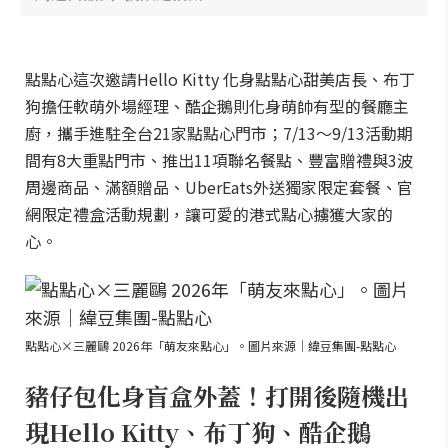
點點心這次邀請Hello Kitty 化身點點心甜美店長、布丁
狗擔任軟萌外場經理、酷企鵝則化身萌帥有型的餐廳主
廚，攜手進駐全台21家點點心門市；7/13～9/13活動期
間有8大重點門市、推出11項聯名餐點、豐富贈禮與3波
周邊商品、滿額贈品、UberEats外送獨家限定套餐、官
網限定禮盒活動規劃，讓可愛的港式點心擄獲大家的
心。
點點心×三麗鷗 2026年「萌友來點心」。圖片來源｜緯豆集團-點點心
豬仔包化身盲盒外蓋！打開後隨機出
現Hello Kitty、布丁狗、酷企鵝