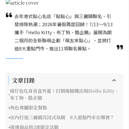
去年港式點心名店「點點心」與三麗鷗聯名，引
發排隊熱潮；2026年暑假再度回歸！7/13～9/13
攜手「Hello Kitty、布丁狗、酷企鵝」展開為期
二個月的全新聯萌企劃「萌友來點心」，並將打
造8大重點門市、推出11項聯名餐點。
文章目錄
豬仔包化身盲盒外蓋！打開後隨機出現Hello Kitty、
布丁狗、酷企鵝
角色專屬限定餐點
店內打造三麗鷗沉浸式氛圍 8大重點門市在哪裡？
周邊商品與3波限定活動