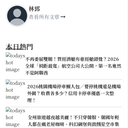
林郅
查看所有文章
本日熱門
不再委屈雙腿！買經濟艙有豪經艙錯覺？2026
全球「椅距最寬」航空公司大公開，第一名竟然
不是阿聯酋
2026桃園機場停車懶人包／要停桃機還是機場
外圍？收費各多少？信用卡停車優惠一次整
理！
全州旅遊越夜越美麗！不只穿韓服，韓國年輕
人都在瘋老屋咖啡、科幻碉堡與微醺星空市集