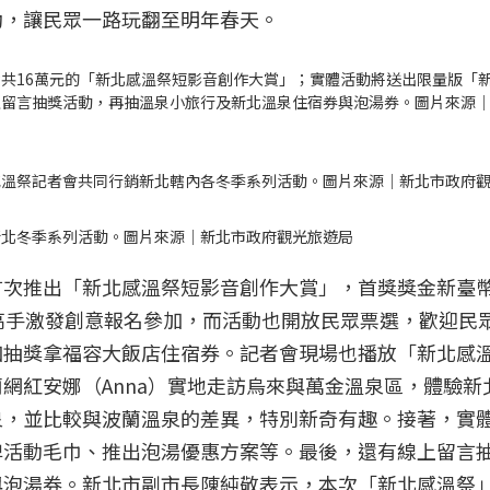
動，讓民眾一路玩翻至明年春天。
共16萬元的「新北感溫祭短影音創作大賞」；實體活動將送出限量版「
上留言抽獎活動，再抽溫泉小旅行及新北溫泉住宿券與泡湯券。圖片來源
感溫祭記者會共同行銷新北轄內各冬季系列活動。圖片來源｜新北市政府
新北冬季系列活動。圖片來源｜新北市政府觀光旅遊局
次推出「新北感溫祭短影音創作大賞」，首獎獎金新臺幣
高手激發創意報名參加，而活動也開放民眾票選，歡迎民
加抽獎拿福容大飯店住宿券。記者會現場也播放「新北感
網紅安娜（Anna）實地走訪烏來與萬金溫泉區，體驗新
泉，並比較與波蘭溫泉的差異，特別新奇有趣。接著，實
牌活動毛巾、推出泡湯優惠方案等。最後，還有線上留言
與泡湯券。新北市副市長陳純敬表示，本次「新北感溫祭