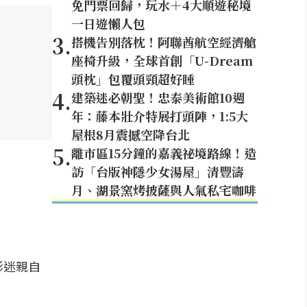
免門票回歸，玩水＋4大順遊秘境
一日遊懶人包
3
.
搭機告別落枕！阿聯酋航空經濟艙
座椅升級，全球首創「U-Dream
頭枕」包覆頭頸超好睡
4
.
建築迷必朝聖！忠泰美術館10週
年：藤本壯介特展打頭陣，1:5大
屋根8月震撼空降台北
5
.
離市區15分鐘的嘉義祕境路線！造
訪「台版神隱少女湯屋」清豐濤
月、湖景窯烤披薩與人氣私宅咖啡
影迷親自