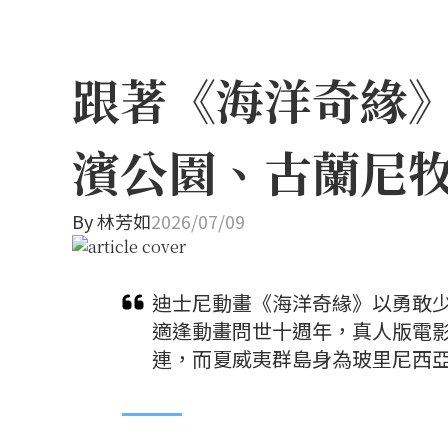
跟著《海洋奇緣
濱公園、古蘭尼
By
林芳如
2026/07/09
迪士尼動畫《海洋奇緣》以勇敢少
適逢動畫問世十週年，真人版電
連，而夏威夷群島身為玻里尼西