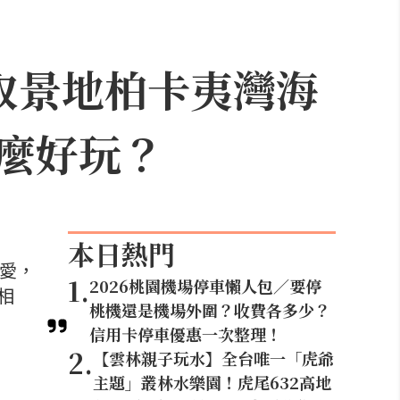
取景地柏卡夷灣海
麼好玩？
本日熱門
喜愛，
1
.
2026桃園機場停車懶人包／要停
相
桃機還是機場外圍？收費各多少？
信用卡停車優惠一次整理！
2
.
【雲林親子玩水】全台唯一「虎爺
主題」叢林水樂園！虎尾632高地