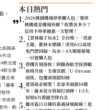
本日熱門
動，
1
.
2026桃園機場停車懶人包／要停
桃機還是機場外圍？收費各多少？
信用卡停車優惠一次整理！
2
.
【雲林親子玩水】全台唯一「虎爺
主題」叢林水樂園！虎尾632高地
化局與高
免門票回歸，玩水＋4大順遊秘境
系列活
一日遊懶人包
24新北燈
3
.
搭機告別落枕！阿聯酋航空經濟艙
24新北春
座椅升級，全球首創「U-Dream
光署北海
頭枕」包覆頭頸超好睡
4
.
建築迷必朝聖！忠泰美術館10週
館「礦事
年：藤本壯介特展打頭陣，1:5大
歷程特
屋根8月震撼空降台北
，則有新
5
.
離市區15分鐘的嘉義祕境路線！造
與室內、動