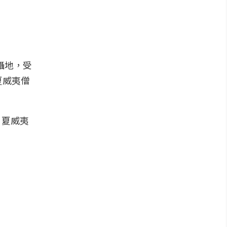
拍攝地，受
夏威夷僧