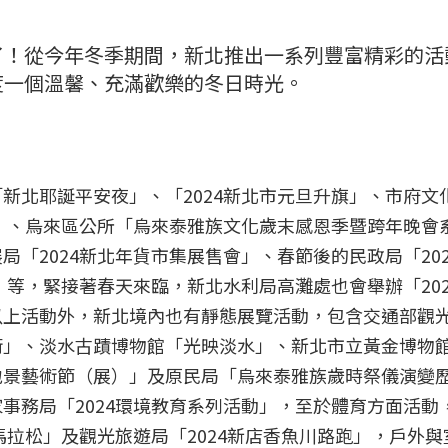
了！從今年冬季期間，新北推出一系列豐富精彩的活
度一個溫馨、充滿歡樂的冬日時光。
新北耶誕平安夜」、「2024新北市元旦升旗」、市府文
火」、烏來區公所「烏來泰雅族文化歲末感恩季暨跨年晚會
「2024新北年貨市集展售會」、春節後的民政局「20
」等，緊接著春天來臨，新北水利局高灘處也會舉辦「20
以上活動外，新北境內也有靜態展覽活動，包含交通部觀
術」、淡水古蹟博物館「光映淡水」、新北市立黃金博物
地景藝術節（展）」及原民局「烏來泰雅族歲時祭儀演變
事務局「2024環境教育系列活動」，至於體育方面活動
馬拉松」及觀光旅遊局「2024新店香魚川路跑」，戶外