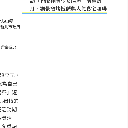
訪「台版神隱少女湯屋」清豐濤
月、湖景窯烤披薩與人氣私宅咖啡
新北山海
｜新北市政府
觀光旅遊局
8萬元，
眾為自己
溫祭」短
北獨特的
體活動期
抽獎活
」冬季記