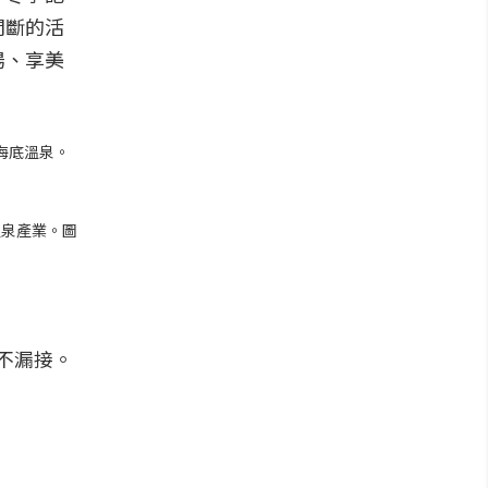
間斷的活
湯、享美
海底溫泉。
溫泉產業。圖
不漏接。