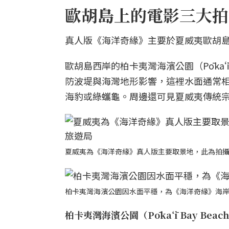
歐胡島上的電影三大拍
真人版《海洋奇緣》主要於夏威夷歐胡島
歐胡島西岸的柏卡夷灣海濱公園（Pōkaʻī
防波堤與海灣地形影響，這裡水面通常
海豹或綠蠵龜。周邊還可見夏威夷傳統宗教遺址
夏威夷為《海洋奇緣》真人版主要取景地，此為拍
柏卡夷灣海濱公園因水面平穩，為《海洋奇緣》海
柏卡夷灣海濱公園（Pōkaʻī Bay Beach