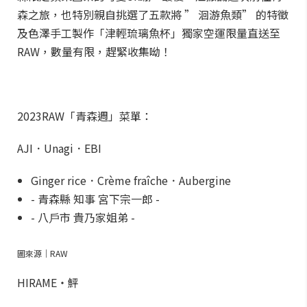
森之旅，也特別親自挑選了五款將 ” 洄游魚類” 的特徵
及色澤手工製作「津輕琉璃魚杯」獨家空運限量直送至
RAW，數量有限，趕緊收集呦！
2023RAW「青森週」菜單：
AJI．Unagi．EBI
Ginger rice．Crème fraîche．Aubergine
- 青森縣 知事 宮下宗⼀郎 -
- 八⼾市 貴乃家姐弟 -
圖來源｜RAW
HIRAME・鮃