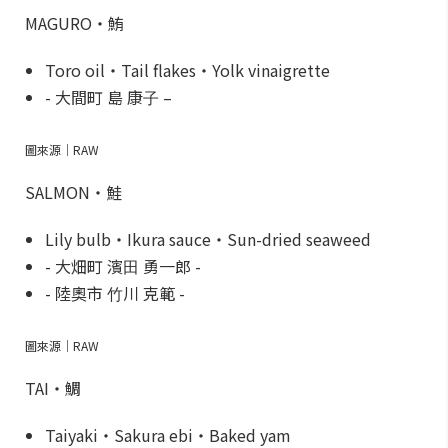
MAGURO・鮪
Toro oil・Tail flakes・Yolk vinaigrette
- ⼤間町 島 康⼦ –
圖來源｜RAW
SALMON・鮭
Lily bulb・Ikura sauce・Sun-dried seaweed
- ⼤畑町 濱⽥ 勇⼀郎 -
- 陸奧市 ⽵川 克範 -
圖來源｜RAW
TAI・鯛
Taiyaki・Sakura ebi・Baked yam