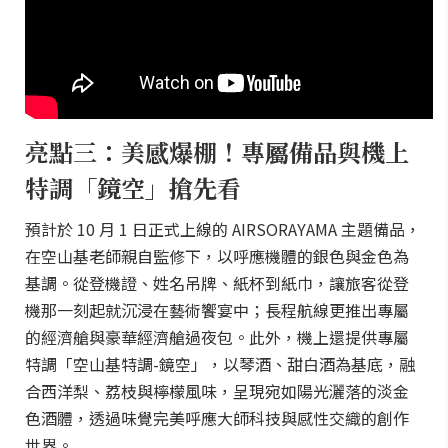
亮點三：美感爆棚！專屬備品與機上
特調「鏡空」搶先看
預計於 10 月 1 日正式上線的 AIRSORAYAMA 主題備品，
在空山基老師親自監修下，以呼應機體的銀色與金色為
基調。從登機證、姓名吊牌、紙杯到紙巾，讓旅客從登
機那一刻起就沉浸在藝術饗宴中；長程航線更推出專屬
的經濟艙與豪華經濟艙過夜包。此外，機上還提供專屬
特調「空山基特調-鏡空」，以琴酒、甜白酒為基底，融
合西洋梨、荔枝與檸檬風味，呈現宛如陽光灑落的淡金
色酒體，透過味覺完美呼應大師科技與感性交織的創作
世界。