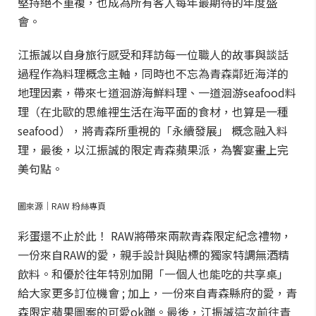
堅持絕不重複，也成為所有客人每年最期待的年度盛
會。
江振誠以自身旅行感受和拜訪每一位職人的故事與談話
過程作為料理概念主軸，同時也不忘為青森鄰近海洋的
地理因素，帶來七道洄游海鮮料理、一道洄游seafood料
理（在北歐的思維裡生活在海平面的食材，也算是一種
seafood），將青森所重視的「永續發展」 概念融入料
理，最後，以江振誠的限定青森蘋果派，為饗宴畫上完
美句點。
圖來源｜RAW 粉絲專頁
彩蛋還不止於此！ RAW將帶來兩款青森限定紀念禮物，
一份來自RAW的愛，親手設計與貼標的獨家特調無酒精
飲料。和優於往年特別加開「一個人也能吃的共享桌」
給大家更多訂位機會 ; 加上，一份來自青森縣府的愛，青
森限定蘋果圖案的可愛ok蹦。最後，江振誠這次前往青