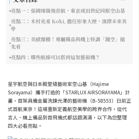
亮點一：張國煒親飛首航，東京成田世紀同框空山基
亮點二：木村光希 Kōki, 擔任形象大使，演繹未來美
學
亮點三：美感爆棚！專屬備品與機上特調「鏡空」搶
先看
亮點四：哪些航線可以搭到這架藝術機？
星宇航空與日本殿堂級藝術家空山基（Hajime
Sorayama）攜手打造的「STARLUX AIRSORAYAMA」計
畫，首架具備金屬洗鍊光澤的藝術機（B-58553）日前正
式首航東京！這場重新定義航空美學的跨界合作，從代
言人、機上備品到首飛儀式都話題滿滿，以下為您整理
四大必看亮點。