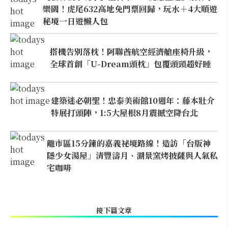
樂園！虎尾632高地免門票回歸，玩水＋4大順遊
秘境一日遊懶人包
搭機告別落枕！阿聯酋航空經濟艙座椅升級，
全球首創「U-Dream頭枕」包覆頭頸超好睡
建築迷必朝聖！忠泰美術館10週年：藤本壯介
特展打頭陣，1:5大屋根8月震撼空降台北
離市區15分鐘的嘉義祕境路線！造訪「台版神
隱少女湯屋」清豐濤月、湖景窯烤披薩與人氣私
宅咖啡
接下篇文章