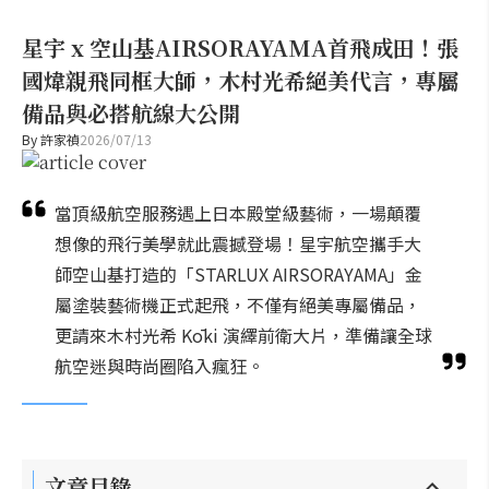
星宇 x 空山基AIRSORAYAMA首飛成田！張
國煒親飛同框大師，木村光希絕美代言，專屬
備品與必搭航線大公開
By
許家禎
2026/07/13
當頂級航空服務遇上日本殿堂級藝術，一場顛覆
想像的飛行美學就此震撼登場！星宇航空攜手大
師空山基打造的「STARLUX AIRSORAYAMA」金
屬塗裝藝術機正式起飛，不僅有絕美專屬備品，
更請來木村光希 Kōki 演繹前衛大片，準備讓全球
航空迷與時尚圈陷入瘋狂。
文章目錄