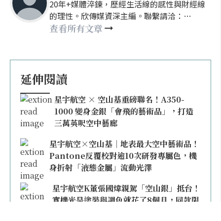
20年+媒體淬鍊，歷經生活線的感性與財經線
的理性。欣傳媒資深主編。聯繫請洽：
nellyhsu@xinmedia.com
查看所有文章
延伸閱讀
星宇航空 × 空山基重磅聯名！A350-
1000 變身金銀「會飛的藝術品」，打造
三萬英呎空中藝廊
星宇航空×空山基｜地表最大空中藝術品！
Pantone反覆校對逾10次研發專屬色，機
身折射「液態金屬」流動光澤
星宇航空K董張國煒親駕「空山銀」抵台！
實機光是塗裝與調色就花了8個月，同款限
量模型上架即秒殺