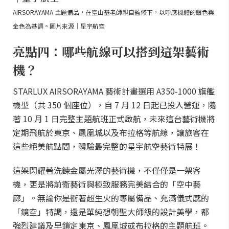
AIRSORAYAMA 主題備品，在空山基老師親自監修下，以呼應機體的銀色與
金色為基調。圖片來源｜星宇航空
亮點四：哪些航線可以搭到這架藝術
機？
STARLUX AIRSORAYAMA 藝術計畫選用 A350-1000 旗艦
機型（共 350 個座位），自 7 月 12 日起已投入營運，隨
著 10 月 1 日完整主題航班正式啟航，未來這台藝術機將
定期飛航於東京、鳳凰城以及布拉格等航線，讓旅客在
這些絕美航點間，體驗最完整的星宇航空藝術特展！
這架閃耀著洗鍊金屬光澤的藝術機，不僅僅是一架客
機，更是將前衛藝術與極致服務完美結合的「空中藝
廊」。無論你是衝著超生火的專屬備品、充滿儀式感的
「鏡空」特調，還是單純想朝聖大師級的設計美學，都
強烈建議及早鎖定東京、鳳凰城或布拉格的主題航班。