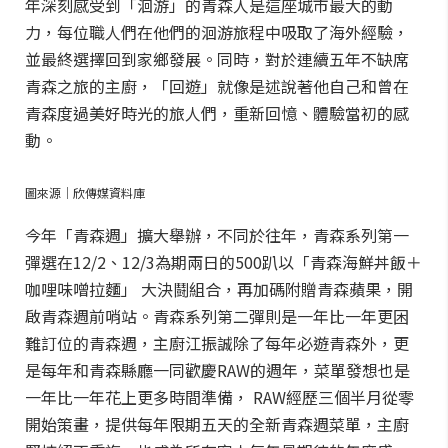
年深刻感受到「洄游」的青森人是這座城市最大的動
力，每位職人們在他們的洄游旅程中吸取了海外經驗，
並最終選擇回到家鄉發展。同時，對於連續五年不缺席
青森之旅的主廚，「回遊」就像是述說著他自己和曾在
青森度過美好時光的旅人們，重新回憶、體驗當初的感
動。
圖來源｜欣傳媒資料庫
今年「青森週」擴大舉辦，不同於往年，青森系列第一
彈選在12/2、12/3為期兩日的500趴以「青森海鮮丼飯＋
咖哩味噌拉麵」 大決鬪組合，再加碼附贈青森蘋果，開
啟青森週前哨站。青森系列第二彈則是一年比一年更困
難訂位的青森週，主廚江振誠除了每年必遊青森外，更
是每年和青森縣廳一同歡慶RAW的週年，菜單發想也是
一年比一年花上更多時間準備， RAW經歷三個半月從零
開始策畫，提供每年限期五天的全新青森週菜單，主廚