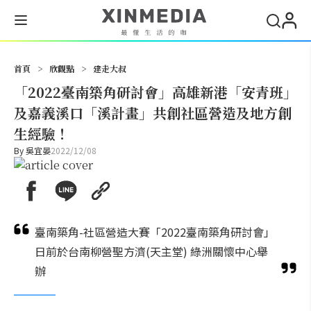
搜尋
首頁
>
欣觀點
>
建走大叔
「2022臺南築角研討會」高雄新港「安青班」
及嘉義溪口「溪計畫」共創社區營造及地方創
生經驗！
By
吳宜晏
2022/12/08
臺南築角-社區營造大賽「2022臺南築角研討會」
日前於台南柳營聖方濟(天主堂) 綠洲關懷中心舉
辦