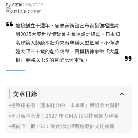
By
許家禎
2026/07/08
迎接創立十週年，忠泰美術館宣布首發強檔邀請
到2025大阪世界博覽會主會場設計總監、日本知
名建築大師藤本壯介來台舉辦大型個展。不僅濃
縮大師三十載的創作精華，萬博精神象徵「大屋
根」更將以 1:5 的巨型比例重現。
文章目錄
建築迷必看！藤本壯介的「未來學」與絕美大屋根
不只藤本壯介！2027 年 OMA 頂尖特展接力登場
邁向下一個十年：從台北地標躍進亞洲文化座標