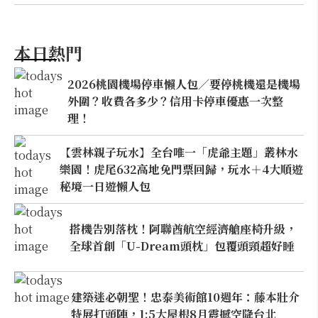
本日熱門
2026桃園機場停車懶人包／要停桃機還是機場
外圍？收費各多少？信用卡停車優惠一次整
理！
【雲林親子玩水】全台唯一「虎爺主題」叢林水
樂園！虎尾632高地免門票回歸，玩水＋4大順遊
秘境一日遊懶人包
搭機告別落枕！阿聯酋航空經濟艙座椅升級，
全球首創「U-Dream頭枕」包覆頭頸超好睡
建築迷必朝聖！忠泰美術館10週年：藤本壯介
特展打頭陣，1:5大屋根8月震撼空降台北