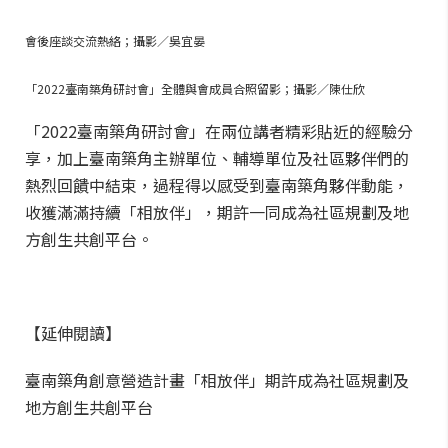
會後座談交流熱絡；攝影／吳宜晏
「2022臺南築角研討會」全體與會成員合照留影；攝影／陳仕欣
「2022臺南築角研討會」在兩位講者精彩貼近的經驗分
享，加上臺南築角主辦單位、輔導單位及社區夥伴們的
熱烈回饋中結束，過程得以感受到臺南築角夥伴動能，
收獲滿滿持續「相放伴」，期許一同成為社區規劃及地
方創生共創平台。
【延伸閱讀】
臺南築角創意營造計畫「相放伴」期許成為社區規劃及
地方創生共創平台