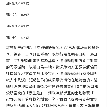
圖片提供／陳坤成
圖片提供／陳坤成
圖片提供／陳坤成
圖片提供／陳坤成
許芳瑜老師則以「空間營造後的地方行動-溪計畫經驗分
享」為題，分享其團隊長年以執行嘉義縣溪口鄉「溪計
畫」之社規師計畫經驗為基礎，透過縣府地方創生計畫
的資源溢助，以溪口為基地，從深蹲地方田調做起協同
社區發掘地方產業故事及特色，透過廣邀藝術家及國外
旅人來到溪口短期創作的成果展演轉化在地特色後，邀
請社區在溪口藝術遊街及打開過去閒置近30年的溪口鄉
公所空間的「溪生活」，到以照顧學童的土地教養「一
起野起來」等多樣的創意行動。對象也從長者到學童到
持續到今年邁入3.0，將以社區長者、孩童、家長及年青