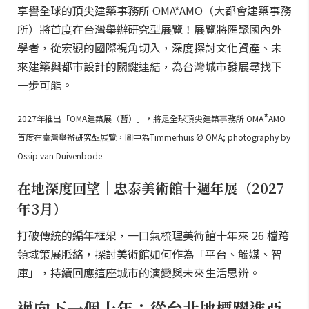
享譽全球的頂尖建築事務所 OMA*AMO（大都會建築事務
所）將首度在台灣舉辦研究型展覽！展覽將匯聚國內外
學者，從宏觀的國際視角切入，深度探討文化資產、未
來建築與都市設計的關鍵連結，為台灣城市發展尋找下
一步可能。
*
2027年推出「OMA建築展（暫）」，將是全球頂尖建築事務所 OMA
AMO
首度在臺灣舉辦研究型展覽，圖中為Timmerhuis © OMA; photography by
Ossip van Duivenbode
在地深度回望｜忠泰美術館十週年展（2027
年3月）
打破傳統的編年框架，一口氣梳理美術館十年來 26 檔跨
領域策展脈絡，探討美術館如何作為「平台、觸媒、智
庫」，持續回應這座城市的演變與未來生活思辨。
邁向下一個十年：從台北地標躍進亞