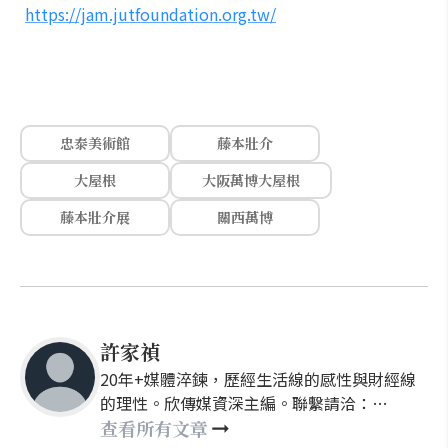
https://jam.jutfoundation.org.tw/
忠泰美術館
藤本壯介
大屋根
大阪萬博大屋根
藤本壯介展
關西萬博
許家禎
20年+媒體淬鍊，歷經生活線的感性與財經線
的理性。欣傳媒資深主編。聯繫請洽：
nellyhsu@xinmedia.com
查看所有文章