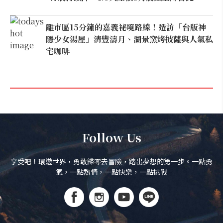
離市區15分鐘的嘉義祕境路線！造訪「台版神
隱少女湯屋」清豐濤月、湖景窯烤披薩與人氣私
宅咖啡
Follow Us
享受吧！環遊世界，勇敢歸零去冒險，踏出夢想的第一步。一點勇
氣，一點熱情，一點快樂，一點挑戰