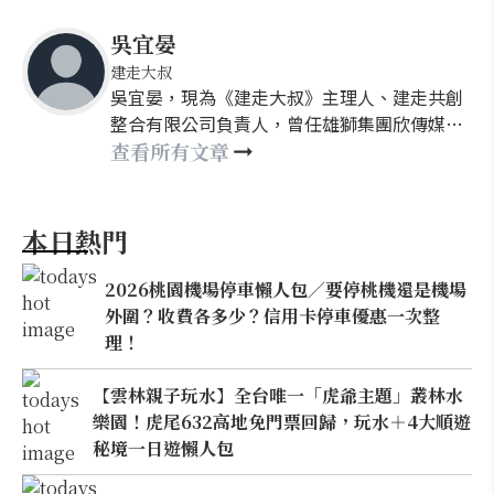
吳宜晏
建走大叔
吳宜晏，現為《建走大叔》主理人、建走共創
整合有限公司負責人，曾任雄獅集團欣傳媒社
群發展部經理&建築社群副總監&欣建築主編
查看所有文章
（2013/02~2021/06）。主要專長為建築內容
編採、社群經營、走讀參訪、參與式設計等建
築整合行銷專案之規畫執行工作。
本日熱門
2026桃園機場停車懶人包／要停桃機還是機場
外圍？收費各多少？信用卡停車優惠一次整
理！
【雲林親子玩水】全台唯一「虎爺主題」叢林水
樂園！虎尾632高地免門票回歸，玩水＋4大順遊
秘境一日遊懶人包