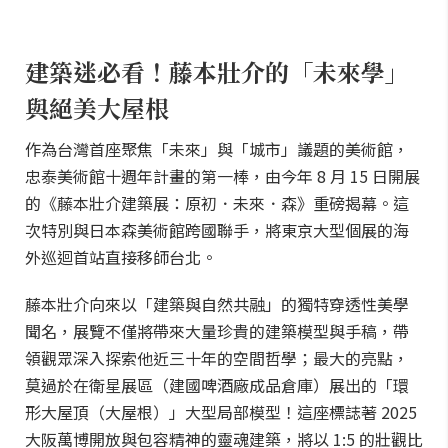
建築迷必看！藤本壯介的「未來學」
與絕美大屋根
作為台灣首座聚焦「未來」與「城市」議題的美術館，
忠泰美術館十週年計畫的第一棒，由今年 8 月 15 日開展
的《藤本壯介建築展：原初．未來．森》重磅揭幕。這
次特別與日本森美術館跨國聯手，將東京大型個展的海
外巡迴首站直接移師台北。
藤本壯介向來以「建築與自然共融」的獨特穿透性美學
聞名，展覽不僅將帶來大量珍貴的建築模型與手稿，帶
領觀眾深入探索他近三十年的空間哲學；最大的亮點，
莫過於在衛星展區（建國啤酒廠成品倉庫）展出的「環
形大屋頂（大屋根）」大型局部模型！這座標誌著 2025
大阪萬博開放與包容精神的靈魂建築，將以 1:5 的壯觀比