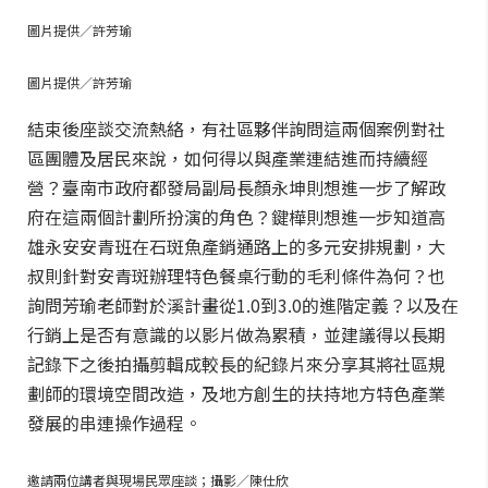
圖片提供／許芳瑜
圖片提供／許芳瑜
結束後座談交流熱絡，有社區夥伴詢問這兩個案例對社
區團體及居民來說，如何得以與產業連結進而持續經
營？臺南市政府都發局副局長顏永坤則想進一步了解政
府在這兩個計劃所扮演的角色？鍵樺則想進一步知道高
雄永安安青班在石斑魚產銷通路上的多元安排規劃，大
叔則針對安青斑辦理特色餐桌行動的毛利條件為何？也
詢問芳瑜老師對於溪計畫從1.0到3.0的進階定義？以及在
行銷上是否有意識的以影片做為累積，並建議得以長期
記錄下之後拍攝剪輯成較長的紀錄片來分享其將社區規
劃師的環境空間改造，及地方創生的扶持地方特色產業
發展的串連操作過程。
邀請兩位講者與現場民眾座談；攝影／陳仕欣