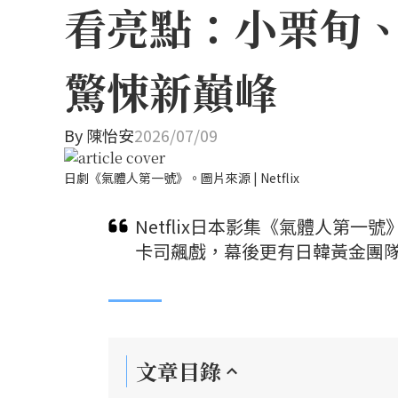
看亮點：小栗旬
驚悚新巔峰
By
陳怡安
2026/07/09
日劇《氣體人第一號》。圖片來源 | Netflix
Netflix日本影集《氣體人第
卡司飆戲，幕後更有日韓黃金團隊
文章目錄