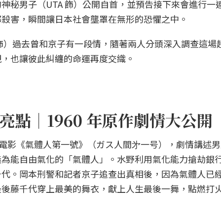
神秘男子（UTA 飾）公開自首，並預告接下來會進行一
都殺害，瞬間讓日本社會壟罩在無形的恐懼之中。
飾）過去曾和京子有一段情，隨著兩人分頭深入調查這場
現，也讓彼此糾纏的命運再度交織。
點｜1960 年原作劇情大公開
特攝電影《氣體人第一號》（ガス人間㐧一号），劇情講述
造為能自由氣化的「氣體人」。水野利用氣化能力搶劫銀
千代。岡本刑警和記者京子追查出真相後，因為氣體人已
最後藤千代穿上最美的舞衣，獻上人生最後一舞，點燃打