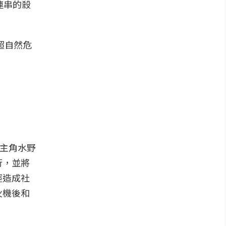
連串的殺
超自然危
男主角水野
行，並將
經造成社
火機後和