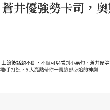
、蒼井優強勢卡司，奧
一號》上線後話題不斷，不但可以看到小栗旬、蒼井優
聯手打造，5 大亮點帶你一窺這部必追的神劇。