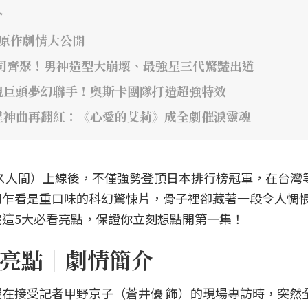
介
年原作劇情大公開
司齊聚！男神造型大崩壞、最強星三代驚豔出道
視巨頭夢幻聯手！奧斯卡團隊打造超強特效
星神曲再翻紅：《心愛的艾莉》成全劇催淚靈魂
》（ガス人間）上線後，不僅強勢登頂日本排行榜冠軍，在台灣
劇乍看是重口味的科幻驚悚片，骨子裡卻藏著一段令人惆
這5大必看亮點，保證你立刻想點開第一集！
亮點｜劇情簡介
在接受記者甲野京子（蒼井優 飾）的現場專訪時，突然