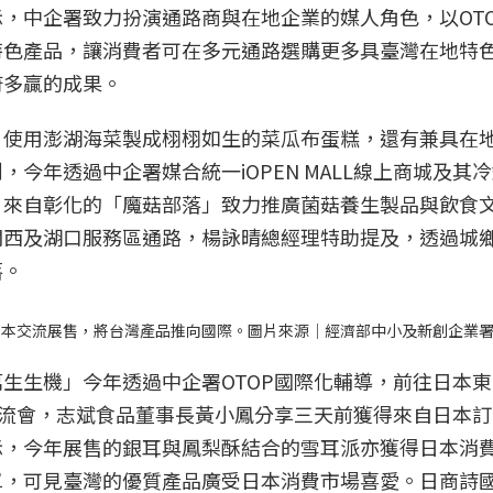
，中企署致力扮演通路商與在地企業的媒人角色，以OT
特色產品，讓消費者可在多元通路選購更多具臺灣在地特
府多贏的成果。
，使用澎湖海菜製成栩栩如生的菜瓜布蛋糕，還有兼具在
今年透過中企署媒合統一iOPEN MALL線上商城及其
。來自彰化的「魔菇部落」致力推廣菌菇養生製品與飲食
關西及湖口服務區通路，楊詠晴總經理特助提及，透過城
落。
日本交流展售，將台灣產品推向國際。圖片來源｜經濟部中小及新創企業
生生機」今年透過中企署OTOP國際化輔導，前往日本
交流會，志斌食品董事長黃小鳳分享三天前獲得來自日本
示，今年展售的銀耳與鳳梨酥結合的雪耳派亦獲得日本消
單，可見臺灣的優質產品廣受日本消費市場喜愛。日商詩