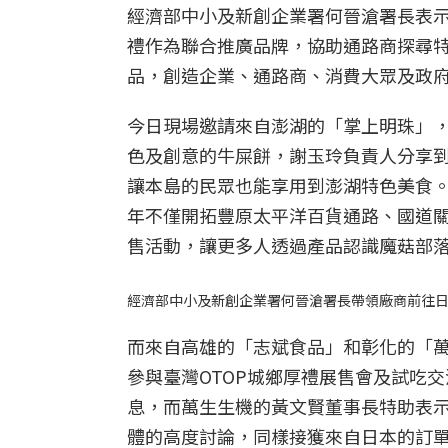
經濟部中小及新創企業署何晉滄署長表示
禮作為聯合推廣品牌，協助通路商探尋
品，創造企業、通路商、消費大眾及政
今日現場邀請來自澎湖的「掌上明珠」
色及創意的牛屎餅，謝玉玲負責人分享到，
讓本島的民眾也能享用到澎湖特色美食
年不僅開拓豐原太平洋百貨通路、國道
售活動，讓更多人透過產品認識魔菇部
經濟部中小及新創企業署何晉滄署長帶領廠商前往
而來自高雄的「志斌食品」和彰化的「萬
參與臺灣OTOP城鄉厚禮展售會及試吃
息，而萬生生機的黃文賢董事長特助表
體的高度討論，同樣接獲來自日本的訂