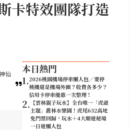
斯卡特效團隊打造
本日熱門
等神仙
1
.
2026桃園機場停車懶人包／要停
桃機還是機場外圍？收費各多少？
信用卡停車優惠一次整理！
2
.
【雲林親子玩水】全台唯一「虎爺
主題」叢林水樂園！虎尾632高地
免門票回歸，玩水＋4大順遊秘境
一日遊懶人包