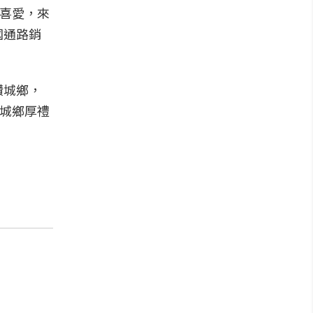
的喜愛，來
國通路銷
讚城鄉，
P城鄉厚禮