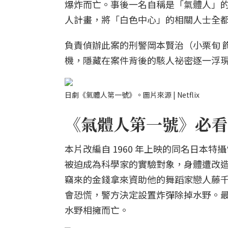
爆炸而亡。事後一名自稱是「氣體人」的
人計畫，將「白色中心」的相關人士全
負責偵辦此案的刑警岡本賢治（小栗旬 
機，隱藏在案件背後的駭人祕密逐一浮
日劇《氣體人第一號》。圖片來源 | Netflix
《氣體人第一號》必看亮
本片改編自 1960 年上映的同名日本
被迫成為科學家的實驗對象，身體遭改
竊來的金錢拿來資助他的舞蹈家戀人藤
會恐慌，警方決定設置炸彈除掉水野。
水野相擁而亡。