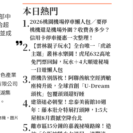
本日熱門
部中
1
.
2026桃園機場停車懶人包／要停
合超
桃機還是機場外圍？收費各多少？
，並成
信用卡停車優惠一次整理！
2
.
【雲林親子玩水】全台唯一「虎爺
主題」叢林水樂園！虎尾632高地
免門票回歸，玩水＋4大順遊秘境
一日遊懶人包
特色產業
3
.
搭機告別落枕！阿聯酋航空經濟艙
有限公司
座椅升級，全球首創「U-Dream
仁湖集
頭枕」包覆頭頸超好睡
4
.
。
建築迷必朝聖！忠泰美術館10週
年：藤本壯介特展打頭陣，1:5大
屋根8月震撼空降台北
商機。圖片
5
.
離市區15分鐘的嘉義祕境路線！造