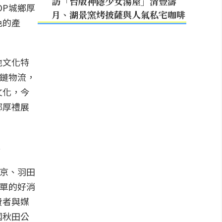
訪「台版神隱少女湯屋」清豐濤
OP城鄉厚
月、湖景窯烤披薩與人氣私宅咖啡
色的產
地文化特
冷鏈物流，
文化，今
鄉厚禮展
署
東京、羽田
訂單的好消
費者與媒
國秋田公