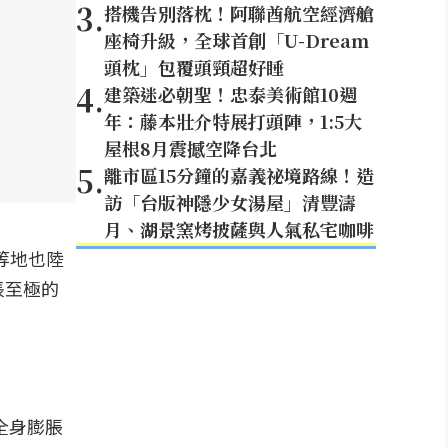
3
.
搭機告別落枕！阿聯酋航空經濟艙
座椅升級，全球首創「U-Dream
頭枕」包覆頭頸超好睡
4
.
建築迷必朝聖！忠泰美術館10週
年：藤本壯介特展打頭陣，1:5大
屋根8月震撼空降台北
5
.
離市區15分鐘的嘉義祕境路線！造
訪「台版神隱少女湯屋」清豐濤
月、湖景窯烤披薩與人氣私宅咖啡
等地也陸
悵至極的
全身膨脹