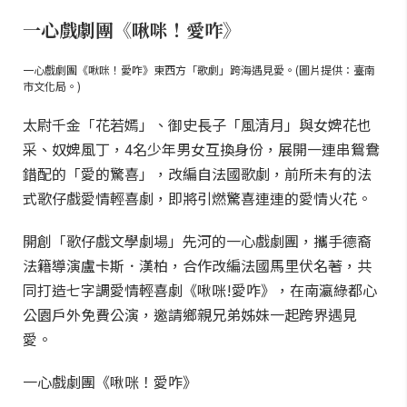
一心戲劇團《啾咪！愛咋》
一心戲劇團《啾咪！愛咋》東西方「歌劇」跨海遇見愛。(圖片提供：臺南
市文化局。)
太尉千金「花若嫣」、御史長子「風清月」與女婢花也
采、奴婢風丁，4名少年男女互換身份，展開一連串鴛鴦
錯配的「愛的驚喜」，改編自法國歌劇，前所未有的法
式歌仔戲愛情輕喜劇，即將引燃驚喜連連的愛情火花。
開創「歌仔戲文學劇場」先河的一心戲劇團，攜手德裔
法籍導演盧卡斯．漢柏，合作改編法國馬里伏名著，共
同打造七字調愛情輕喜劇《啾咪!愛咋》，在南瀛綠都心
公園戶外免費公演，邀請鄉親兄弟姊妹一起跨界遇見
愛。
一心戲劇團《啾咪！愛咋》