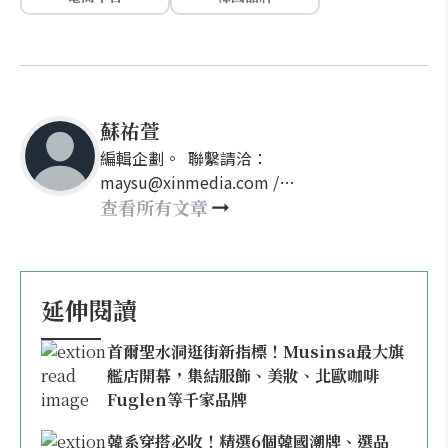
蘇祐萱
編輯企劃。 聯繫請洽：
maysu@xinmedia.com /
may860527@gmail.com
查看所有文章
延伸閱讀
首爾聖水洞逛街新指標！Musinsa最大旗
艦店開幕，集結服飾、美妝、北歐咖啡
Fuglen等千家品牌
韓系穿搭必收！精選6個韓國潮牌、選品