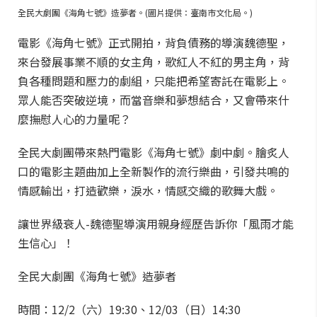
全民大劇團《海角七號》造夢者。(圖片提供：臺南市文化局。)
電影《海角七號》正式開拍，背負債務的導演魏德聖，
來台發展事業不順的女主角，歌紅人不紅的男主角，背
負各種問題和壓力的劇組，只能把希望寄託在電影上。
眾人能否突破逆境，而當音樂和夢想結合，又會帶來什
麼撫慰人心的力量呢？
全民大劇團帶來熱門電影《海角七號》劇中劇。膾炙人
口的電影主題曲加上全新製作的流行樂曲，引發共鳴的
情感輸出，打造歡樂，淚水，情感交織的歌舞大戲。
讓世界級衰人-魏德聖導演用親身經歷告訴你「風雨才能
生信心」！
全民大劇團《海角七號》造夢者
時間：12/2（六）19:30、12/03（日）14:30