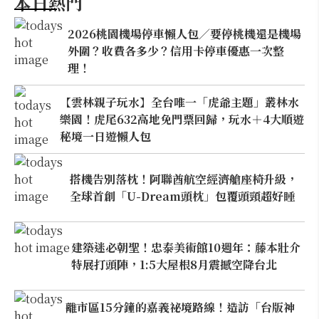
本日熱門
2026桃園機場停車懶人包／要停桃機還是機場
外圍？收費各多少？信用卡停車優惠一次整
理！
【雲林親子玩水】全台唯一「虎爺主題」叢林水
樂園！虎尾632高地免門票回歸，玩水＋4大順遊
秘境一日遊懶人包
搭機告別落枕！阿聯酋航空經濟艙座椅升級，
全球首創「U-Dream頭枕」包覆頭頸超好睡
建築迷必朝聖！忠泰美術館10週年：藤本壯介
特展打頭陣，1:5大屋根8月震撼空降台北
離市區15分鐘的嘉義祕境路線！造訪「台版神