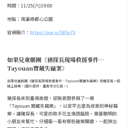
時間：11/25(六)19:00
地點：南瀛綠都心公園
官網簡介：
https://pse.is/585p75
如果兒童劇團《豬探長現場救援事件—
Tayouan寶藏失竊案》
如果兒童劇團《豬探長現場救援事件—Tayouan寶藏失竊案》和豬探長一起
線上辦案。(圖片提供：臺南市文化局。)
豬探長來到臺南旅遊，卻無意間參與了一場
「Tayouan 寶藏失竊案」。以安平古堡為背景的神秘竊
案，讓豬探長、可愛的助手花生傷透腦筋，需要聰明的
小朋友來幫忙，仔細看一看有哪些破案關鍵，一起揪出