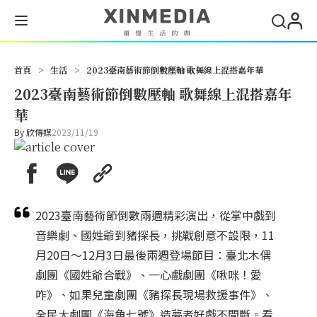
搜尋
首頁
>
生活
>
2023臺南藝術節倒數壓軸 歌舞線上混搭嘉年華
2023臺南藝術節倒數壓軸 歌舞線上混搭嘉年
華
By
欣傳媒
2023/11/19
2023臺南藝術節倒數兩週精彩演出，從掌中戲到
音樂劇、國姓爺到豬探長，挑戰創意不設限，11
月20日～12月3日最後兩週登場節目：臺北木偶
劇團《國姓爺合戰》、一心戲劇團《啾咪！愛
咋》、如果兒童劇團《豬探長現場救援事件》、
全民大劇團《海角七號》造夢者好戲不間斷。看