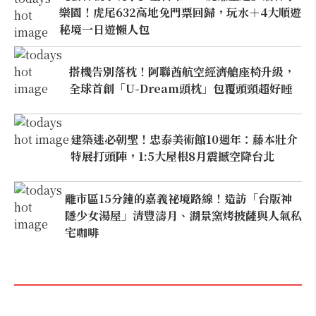
樂園！虎尾632高地免門票回歸，玩水＋4大順遊
秘境一日遊懶人包
搭機告別落枕！阿聯酋航空經濟艙座椅升級，
全球首創「U-Dream頭枕」包覆頭頸超好睡
建築迷必朝聖！忠泰美術館10週年：藤本壯介
特展打頭陣，1:5大屋根8月震撼空降台北
離市區15分鐘的嘉義祕境路線！造訪「台版神
隱少女湯屋」清豐濤月、湖景窯烤披薩與人氣私
宅咖啡