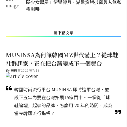
隱少女湯屋」清豐濤月、湖景窯烤披薩與人氣私
宅咖啡
接下篇文章
MUSINSA為何讓韓國MZ世代愛上？從球鞋
社群起家，正在把台灣變成下一個舞台
By
蘇祐萱
2026/07/13
韓國時尚流行平台 MUSINSA 即將進軍台灣，並
設下五年內要在台灣拓展15家門市。一個從「球
鞋論壇」起家的品牌，怎麼用 20 年的時間，成為
當今韓國流行指標？