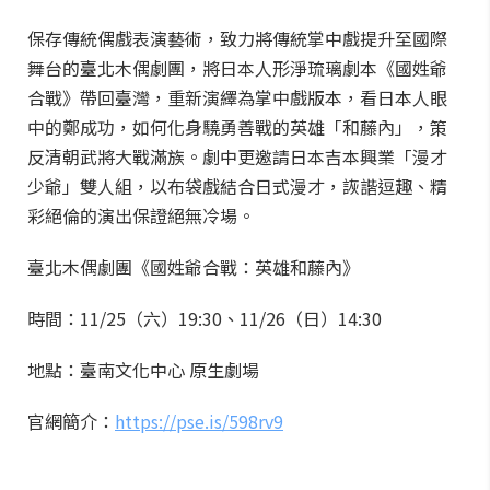
保存傳統偶戲表演藝術，致力將傳統掌中戲提升至國際
舞台的臺北木偶劇團，將日本人形淨琉璃劇本《國姓爺
合戰》帶回臺灣，重新演繹為掌中戲版本，看日本人眼
中的鄭成功，如何化身驍勇善戰的英雄「和藤內」，策
反清朝武將大戰滿族。劇中更邀請日本吉本興業「漫才
少爺」雙人組，以布袋戲結合日式漫才，詼諧逗趣、精
彩絕倫的演出保證絕無冷場。
臺北木偶劇團《國姓爺合戰：英雄和藤內》
時間：11/25（六）19:30、11/26（日）14:30
地點：臺南文化中心 原生劇場
官網簡介：
https://pse.is/598rv9