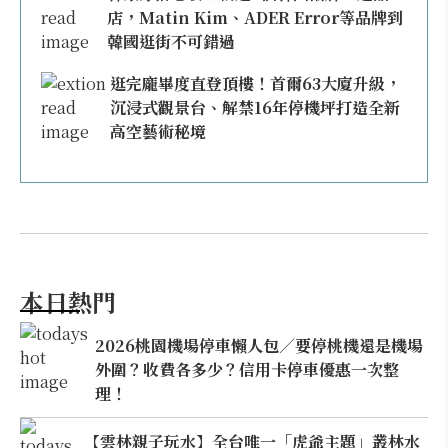
店，Matin Kim、ADER Error等品牌到
韓國逛街不可錯過
逛完龐畢度直登頂樓！首爾63大廈升級，
沉浸式觀景台、解禁16年停機坪打造全新
高空藝術秘境
本日熱門
2026桃園機場停車懶人包／要停桃機還是機場
外圍？收費各多少？信用卡停車優惠一次整
理！
【雲林親子玩水】全台唯一「虎爺主題」叢林水