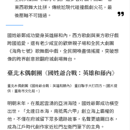
東西歌舞大比拼，傳統尬現代碰撞戲劇火花，最
後壓軸不可錯過。
國姓爺鄭成功變身英雄藤和內，西方歌劇與東方歌仔戲
跨國追愛，還有老少咸宜的歡樂親子場和全民大劇團
《海角七號》歌舞戲中戲，全民開嗓盡情搖擺，突破想
像的跨界創意掀翻府城劇場舞台。
臺北木偶劇團《國姓爺合戰：英雄和藤內》
臺北木偶劇團《國姓爺合戰：英雄和藤內》 臺日聯手大打四方。(圖片提
供：臺南市文化局。)
明朝末年，在風起雲湧的亞洲海陸，國姓爺鄭成功橫空
出世，「北達日本海，南抵馬六甲」創立海上霸權的
他，不僅在府城留下眾多遺跡故事，名聲更遠颺日本，
成為江戶時代劇作家近松門左衛門筆下的主角。