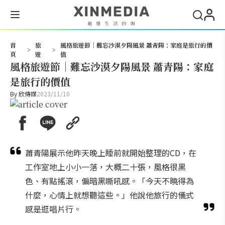
搜尋
首
旅
風格旅遊節｜難忘沙漠夕陽風景 蕭青陽：家庭是旅行的價
>
>
頁
遊
值
風格旅遊節｜難忘沙漠夕陽風景 蕭青陽：家庭
是旅行的價值
By
欣傳媒
2023/11/10
蕭青陽展示他昨天晚上睡前就開始整理的CD，在
工作室地上小小一落，大概二十張，風格很黑
色、有點搖滾，偏暗黑嘶吼感。「今天不曉得為
什麼，心情上就想聽這些。」他說他旅行的儀式
感是逛唱片行。