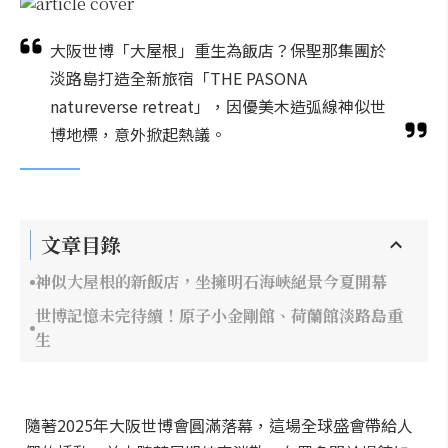
大阪世博「大屋根」重生為飯店？保聖那集團於
淡路島打造全新旅宿「THE PASONA
natureverse retreat」，因優美木造弧線神似世
博地標，意外掀起熱議。
文章目錄
神似大屋根的新飯店，坐擁明石海峽絕景今夏開幕
世博記憶未完待續！原子小金剛館、荷蘭館淡路島重
生
隨著2025年大阪世博會圓滿落幕，這場全球盛會帶給人