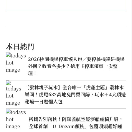
本日熱門
2026桃園機場停車懶人包／要停桃機還是機場
外圍？收費各多少？信用卡停車優惠一次整
理！
【雲林親子玩水】全台唯一「虎爺主題」叢林水
樂園！虎尾632高地免門票回歸，玩水＋4大順遊
秘境一日遊懶人包
搭機告別落枕！阿聯酋航空經濟艙座椅升級，
全球首創「U-Dream頭枕」包覆頭頸超好睡