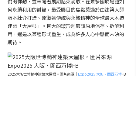
們的悸動，並未隨著展期結束消散。在眾多關於場館如
何永續利用的討論，最受矚目的焦點莫過於由建築大師
藤本壯介打造、象徵著傳統與永續精神的全球最大木造
建築「大屋根」。巨大的環形迴廊該原地保存、拆解利
用，還是以某種形式重生，成為許多人心中懸而未決的
期待。
2025大阪世博精神建築大屋根。圖片來源｜
Expo2025 大阪・関西万博
FB
神似大屋根的新飯店，坐擁明石海峽
絕景今夏開幕
在這股討論聲浪中，致力於地方創生的保聖那集團
（Pasona Group），提出了一個令人驚喜的答案。兵庫
縣淡路島全新飯店「THE PASONA natureverse