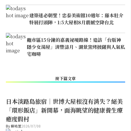
建築迷必朝聖！忠泰美術館10週年：藤本壯介
特展打頭陣，1:5大屋根8月震撼空降台北
離市區15分鐘的嘉義祕境路線！造訪「台版神
隱少女湯屋」清豐濤月、湖景窯烤披薩與人氣私
宅咖啡
接下篇文章
日本淡路島旅宿｜世博大屋根沒有消失？絕美
「環形飯店」新開幕，面海眺望的健康養生療
癒度假村
By
蘇祐萱
2026/07/08