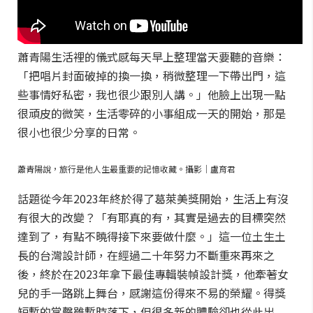
蕭青陽生活裡的儀式感每天早上整理當天要聽的音樂：
「把唱片封面破掉的換一換，稍微整理一下帶出門，這
些事情好私密，我也很少跟別人講。」他臉上出現一點
很頑皮的微笑，生活零碎的小事組成一天的開始，那是
很小也很少分享的日常。
蕭青陽說，旅行是他人生最重要的記憶收藏。攝影｜盧育君
話題從今年2023年終於得了葛萊美獎開始，生活上有沒
有很大的改變？「有耶真的有，其實是過去的目標突然
達到了，有點不曉得接下來要做什麼。」這一位土生土
長的台灣設計師，在經過二十年努力不斷重來再來之
後，終於在2023年拿下最佳專輯裝幀設計獎，他牽著女
兒的手一路跳上舞台，感謝這份得來不易的榮耀。得獎
短暫的掌聲雖暫時落下，但很多新的體驗卻也從此出