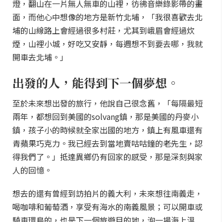
燈，翻山在一片無人無車的山裡，彷彿音樂錄影帶的畫
面，而他心中想像的地方是新竹北埔，「我很喜歡去北
埔的山線路上會經過很多村莊，尤其到峨眉會經過炊
煙，山裡小城，好吃又安靜，每週想不到要去哪，我就
開車去北埔。」
出發的人，能得到下一個夢想。
至於未來想出發的旅行，他說自己很念舊，「每隔最短
兩年，都想回到美國的solvang鎮，那是美國的丹麥小
鎮，孩子小的時候就全家出國的地方，鎮上有風車還有
青蘋果巧克力。我已經去到當地賣咕咕鐘的老先生，認
得我們了。」抵達異鄉仍有回家的感受，那是深刻與家
人的回憶。
想去的還有曾經到訪拍片的義大利，未來想往南義走，
喝咖啡和葡萄酒，享受有海水的南義風景；可以開車或
騎車環島的，也是下一個旅遊目的地，泡一場海上溫