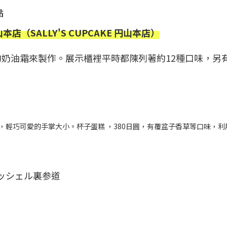
點
圓山本店（SALLY'S CUPCAKE 円山本店）
奶油霜來製作。展示櫃裡平時都陳列著約12種口味，另
，輕巧可愛的手掌大小。杯子蛋糕 ，380日圓，有覆盆子香草等口味，利
リッシェル裏参道