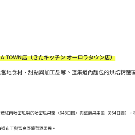
URORA TOWN店（きたキッチン オーロラタウン店）
地當地食材、甜點與加工品等。匯集道內麵包的烘焙精選
野產紅肉哈密瓜製的哈密瓜果醬（648日圓）與藍靛果果醬（864日圓），
圓。北海道布丁與富良野葡萄酒果醬。