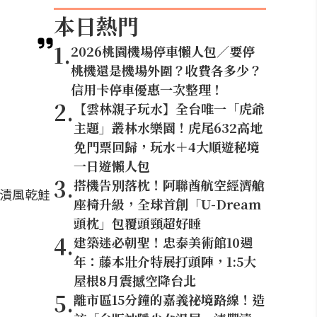
本日熱門
1
.
2026桃園機場停車懶人包／要停
桃機還是機場外圍？收費各多少？
信用卡停車優惠一次整理！
2
.
【雲林親子玩水】全台唯一「虎爺
主題」叢林水樂園！虎尾632高地
免門票回歸，玩水＋4大順遊秘境
一日遊懶人包
3
.
搭機告別落枕！阿聯酋航空經濟艙
鹽漬風乾鮭
座椅升級，全球首創「U-Dream
頭枕」包覆頭頸超好睡
4
.
建築迷必朝聖！忠泰美術館10週
年：藤本壯介特展打頭陣，1:5大
屋根8月震撼空降台北
5
.
離市區15分鐘的嘉義祕境路線！造