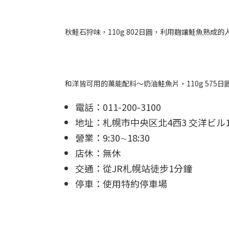
秋鮭石狩味，110g 802日圓，利用麴讓鮭魚熟成
和洋皆可用的萬能配料～奶油鮭魚片，110g 57
電話：011-200-3100
地址：札幌市中央区北4西3 交洋ビル1 
營業：9:30∼18:30
店休：無休
交通：從JR札幌站徒步1分鐘
停車：使用特約停車場