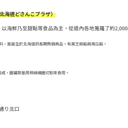
a （北海道どさんこプラザ）
以海鮮乃至甜點等食品為主，從道內各地蒐羅了約2,00
餡料，是誕生於北海道的長期熱銷商品。有黑芝麻餡與南瓜餡。
豆製成，圓罐款是用棉線繞圈切割來食用。
西通り北口