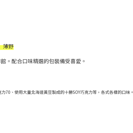
fe 薄野
啡館。配合口味精選的包裝備受喜愛。
郁的迦納巧克力70、使用大量北海道黃豆製成的十勝SOY巧克力等，各式各樣的口味