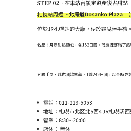
STEP 02．在車站內鎖定道產復古甜點
札幌站周邊～
北海道Dosanko Plaz
位於JR札幌站的大廳，便於尋覓伴手禮。
名產！月寒甜餡麵包，各152日圓，薄皮裡塞滿了
五勝手屋，迷你圓罐羊羹，1罐249日圓，以金時
電話：011-213-5053
地址：札幌市北区北6西4 JR札幌駅
營業：8:30∼20:00
店休： 無休