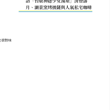
訪「台版神隱少女湯屋」清豐濤
月、湖景窯烤披薩與人氣私宅咖啡
也很對味