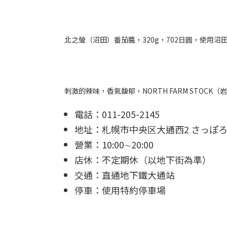
北之螢（沼田）番茄醬，320g，702日圓，使用
刺激的辣味，香氣馥郁，NORTH FARM STOCK
電話：011-205-2145
地址：札幌市中央区大通西2 さっぽ
營業：10:00∼20:00
店休：不定期休（以地下街為準）
交通：直通地下鐵大通站
停車：使用特約停車場