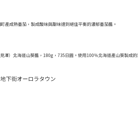
沼田町產成熟番茄，製成酸味與甜味達到絕佳平衡的濃郁番茄醬。
（岩見澤）北海道山葵醬，180g，735日圓。使用100％北海道產山葵製成
ろ地下街オーロラタウン