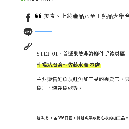
美食、上鏡產品乃至工藝品大集
STEP 01．首選果然非海鮮伴手禮莫屬
札幌站周邊～
佐藤水產 本店
主要販售鮭魚及鮭魚加工品的專賣店，只
魚）、燻製魚乾等。
鮭魚捲 ，各356日圓，將鮭魚製成捲心狀的加工