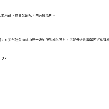
的人氣商品。適合配飯吃。內有鮭魚卵。
5日圓，在天然鮭魚肉絲中混合奶油所製成的薄片。搭配義大利麵等西式料理
2F