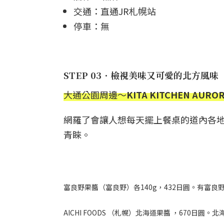
交通：直通JR札幌站
停車：無
STEP 03．檢視美味又可愛的北方風味
大通公園周邊～
KITA KITCHEN A
網羅了會讓人想每天擺上餐桌的道內各
青睞。
富良野果醬（富良野）各140g，432日圓。有富良
AICHI FOODS （札幌）北海道果醬 ，670日