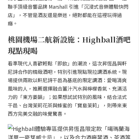
聯手頂級音響品牌 Marshall 引進「沉浸式音樂體驗快閃
店」，不管是酒友還是樂迷，絕對都能在這裡玩得過
癮。
桃園機場二航新設施：Highball酒吧
現點現喝
看準現代人喜歡輕鬆「即飲」的潮流，這次昇恆昌與軒
尼詩合作的精緻酒吧，特別引進現點現拉調酒系統。現
場提供兩款以軒尼詩干邑為基底的限定調酒：愛喝清爽
風味的人，推薦選擇融合薑汁汽水與檸檬香氣、充滿活
力的「東方姜韻」；如果想試試特別的風味，結合法式
干邑、台灣茉莉花茶與蜂蜜的「寶島茉莉」，則帶來東
西方完美交融的味覺驚喜。