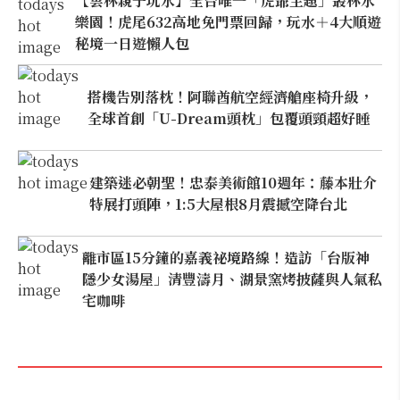
【雲林親子玩水】全台唯一「虎爺主題」叢林水
樂園！虎尾632高地免門票回歸，玩水＋4大順遊
秘境一日遊懶人包
搭機告別落枕！阿聯酋航空經濟艙座椅升級，
全球首創「U-Dream頭枕」包覆頭頸超好睡
建築迷必朝聖！忠泰美術館10週年：藤本壯介
特展打頭陣，1:5大屋根8月震撼空降台北
離市區15分鐘的嘉義祕境路線！造訪「台版神
隱少女湯屋」清豐濤月、湖景窯烤披薩與人氣私
宅咖啡