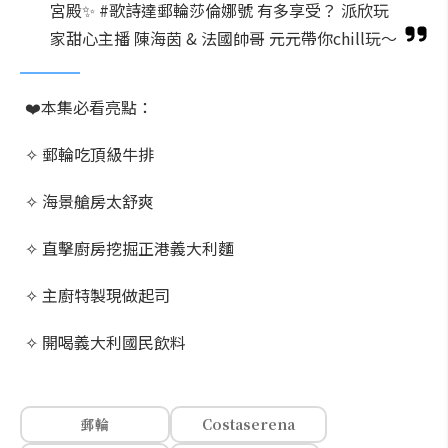
宮殿✨ #歌詩達郵輪莎倫娜號 有多享受？ 派欣玩
家甜心主播 陳海茵 & 法國帥哥 元元帶你chill玩～
❤️本集必看亮點：
✧ 郵輪吃頂級牛排
✧ 海景艙房太舒爽
✧ 直擊廚房挖掘正港義大利麵
✧ 主廚特製現做起司
✧ 開喝義大利國民飲料
郵輪
Costaserena