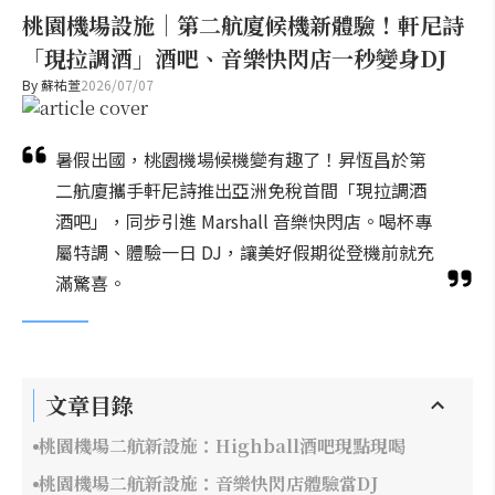
桃園機場設施｜第二航廈候機新體驗！軒尼詩
「現拉調酒」酒吧、音樂快閃店一秒變身DJ
By
蘇祐萱
2026/07/07
暑假出國，桃園機場候機變有趣了！昇恆昌於第
二航廈攜手軒尼詩推出亞洲免稅首間「現拉調酒
酒吧」，同步引進 Marshall 音樂快閃店。喝杯專
屬特調、體驗一日 DJ，讓美好假期從登機前就充
滿驚喜。
文章目錄
桃園機場二航新設施：Highball酒吧現點現喝
桃園機場二航新設施：音樂快閃店體驗當DJ