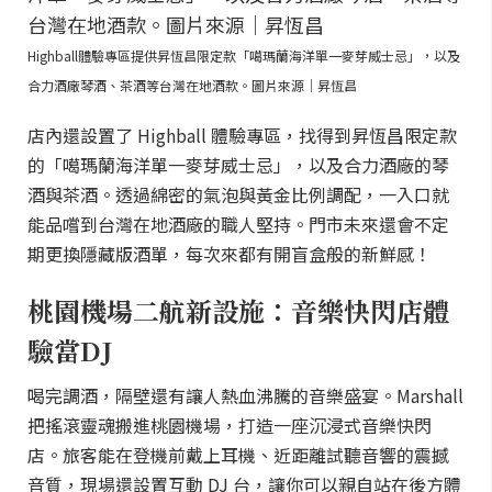
Highball體驗專區提供昇恆昌限定款「噶瑪蘭海洋單一麥芽威士忌」，以及
合力酒廠琴酒、茶酒等台灣在地酒款。圖片來源｜昇恆昌
店內還設置了 Highball 體驗專區，找得到昇恆昌限定款
的「噶瑪蘭海洋單一麥芽威士忌」，以及合力酒廠的琴
酒與茶酒。透過綿密的氣泡與黃金比例調配，一入口就
能品嚐到台灣在地酒廠的職人堅持。門市未來還會不定
期更換隱藏版酒單，每次來都有開盲盒般的新鮮感！
桃園機場二航新設施：音樂快閃店體
驗當DJ
喝完調酒，隔壁還有讓人熱血沸騰的音樂盛宴。Marshall
把搖滾靈魂搬進桃園機場，打造一座沉浸式音樂快閃
店。旅客能在登機前戴上耳機、近距離試聽音響的震撼
音質，現場還設置互動 DJ 台，讓你可以親自站在後方體