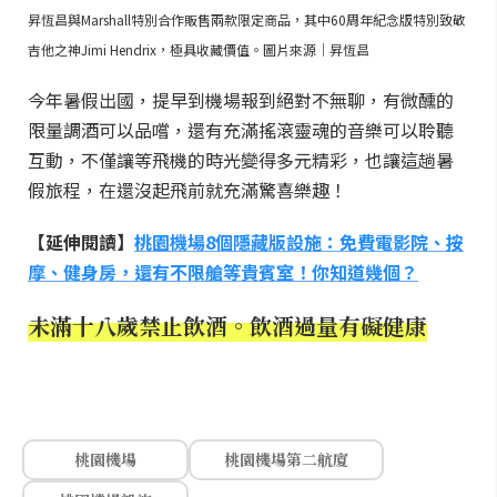
昇恆昌與Marshall特別合作販售兩款限定商品，其中60周年紀念版特別致敬
吉他之神Jimi Hendrix，極具收藏價值。圖片來源｜昇恆昌
今年暑假出國，提早到機場報到絕對不無聊，有微醺的
限量調酒可以品嚐，還有充滿搖滾靈魂的音樂可以聆聽
互動，不僅讓等飛機的時光變得多元精彩，也讓這趟暑
假旅程，在還沒起飛前就充滿驚喜樂趣！
【延伸閱讀】
桃園機場8個隱藏版設施：免費電影院、按
摩、健身房，還有不限艙等貴賓室！你知道幾個？
未滿十八歲禁止飲酒。飲酒過量有礙健康
桃園機場
桃園機場第二航廈