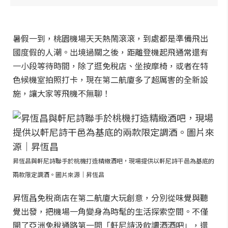
暑假一到，桃園機場天天熱鬧滾滾，到處都是準備飛出
國度假的人潮。出境過關之後，距離登機起飛通常還有
一小段等待時間，除了逛免稅店、坐按摩椅，或者在特
色候機室拍照打卡，現在第二航廈多了超厲害的全新設
施，讓大家等飛機不無聊！
昇恆昌與軒尼詩聯手於桃機打造精緻酒吧，現場提供以軒尼詩干邑為基底的
兩款限定調酒。圖片來源｜昇恆昌
昇恆昌免稅商店在第二航廈大玩創意，分別從味覺與聽
覺出發，把機場一角變身為時髦的生活探索空間。不僅
開了亞洲免稅通路第一間「軒尼詩汲飲調酒酒吧」，還