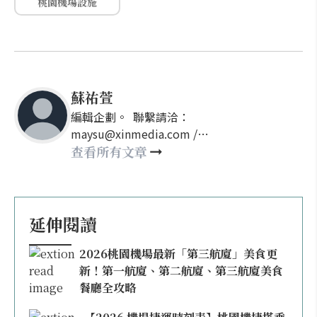
桃園機場設施
蘇祐萱
編輯企劃。 聯繫請洽：
maysu@xinmedia.com /
may860527@gmail.com
查看所有文章
延伸閱讀
2026桃園機場最新「第三航廈」美食更
新！第一航廈、第二航廈、第三航廈美食
餐廳全攻略