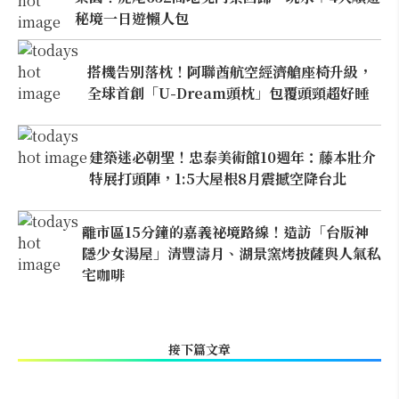
秘境一日遊懶人包
搭機告別落枕！阿聯酋航空經濟艙座椅升級，
全球首創「U-Dream頭枕」包覆頭頸超好睡
建築迷必朝聖！忠泰美術館10週年：藤本壯介
特展打頭陣，1:5大屋根8月震撼空降台北
離市區15分鐘的嘉義祕境路線！造訪「台版神
隱少女湯屋」清豐濤月、湖景窯烤披薩與人氣私
宅咖啡
接下篇文章