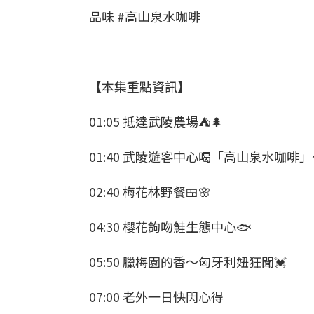
品味 #高山泉水咖啡
【本集重點資訊】
01:05 抵達武陵農場⛺️🌲
01:40 武陵遊客中心喝「高山泉水咖啡」～❄
02:40 梅花林野餐🍱🌸
04:30 櫻花鉤吻鮭生態中心🐟
05:50 臘梅園的香～匈牙利妞狂聞💓
07:00 老外一日快閃心得