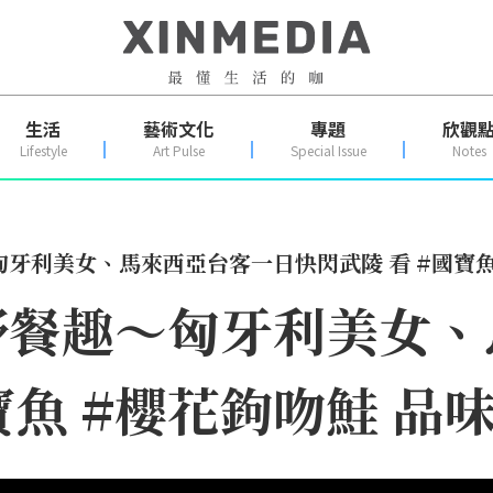
生活
藝術文化
專題
欣觀
Lifestyle
Art Pulse
Special Issue
Notes
牙利美女、馬來西亞台客一日快閃武陵 看 #國寶魚 
野餐趣～匈牙利美女、
寶魚 #櫻花鉤吻鮭 品