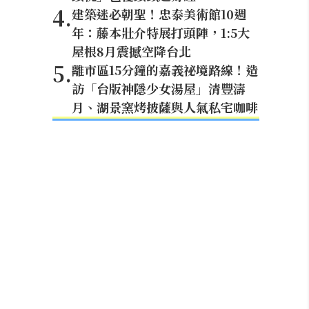
4
.
建築迷必朝聖！忠泰美術館10週
年：藤本壯介特展打頭陣，1:5大
屋根8月震撼空降台北
5
.
離市區15分鐘的嘉義祕境路線！造
訪「台版神隱少女湯屋」清豐濤
月、湖景窯烤披薩與人氣私宅咖啡