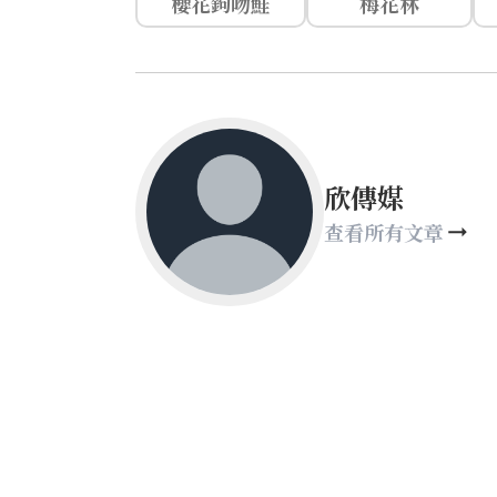
櫻花鉤吻鮭
梅花林
欣傳媒
查看所有文章