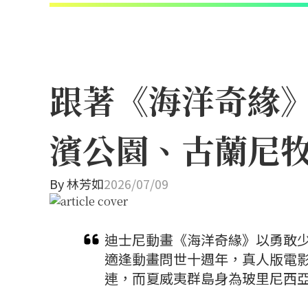
跟著《海洋奇緣
濱公園、古蘭尼
By
林芳如
2026/07/09
迪士尼動畫《海洋奇緣》以勇敢少
適逢動畫問世十週年，真人版電
連，而夏威夷群島身為玻里尼西