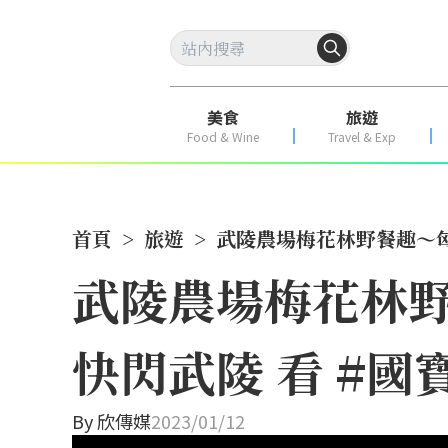
美食
旅遊
Food & Wine
Travel & Exp
首頁
>
旅遊
>
武陵農場梅花林野餐趣～匈
武陵農場梅花林
快閃武陵 看 #國
By
欣傳媒
2023/01/12