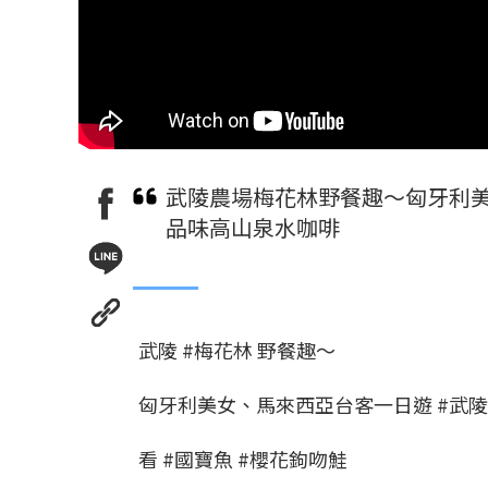
武陵農場梅花林野餐趣～匈牙利美
品味高山泉水咖啡
武陵 #梅花林 野餐趣～
匈牙利美女、馬來西亞台客一日遊 #武
看 #國寶魚 #櫻花鉤吻鮭