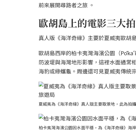
前來展開尋路者之旅 。
歐胡島上的電影三大拍
真人版《海洋奇緣》主要於夏威夷歐胡島
歐胡島西岸的柏卡夷灣海濱公園（Pōkaʻī
防波堤與海灣地形影響，這裡水面通常
海豹或綠蠵龜。周邊還可見夏威夷傳統宗教遺址
夏威夷為《海洋奇緣》真人版主要取景地，此為拍
柏卡夷灣海濱公園因水面平穩，為《海洋奇緣》海