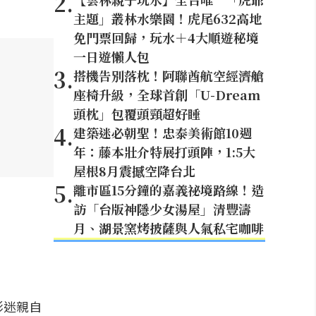
2
.
主題」叢林水樂園！虎尾632高地
免門票回歸，玩水＋4大順遊秘境
一日遊懶人包
3
.
搭機告別落枕！阿聯酋航空經濟艙
座椅升級，全球首創「U-Dream
頭枕」包覆頭頸超好睡
4
.
建築迷必朝聖！忠泰美術館10週
年：藤本壯介特展打頭陣，1:5大
屋根8月震撼空降台北
5
.
離市區15分鐘的嘉義祕境路線！造
訪「台版神隱少女湯屋」清豐濤
月、湖景窯烤披薩與人氣私宅咖啡
影迷親自