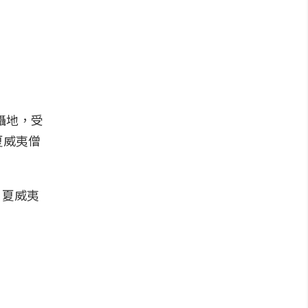
拍攝地，受
夏威夷僧