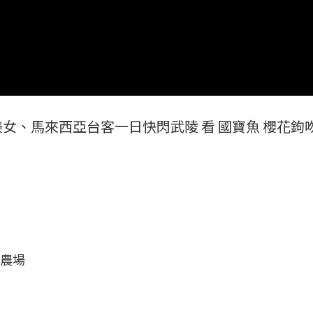
女、馬來西亞台客一日快閃武陵 看 國寶魚 櫻花鉤
陵農場