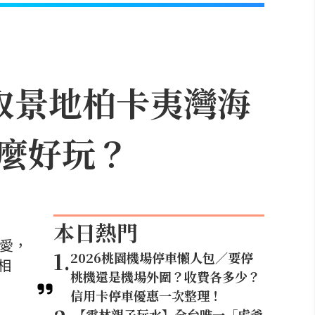
取景地柏卡夷灣海
麼好玩？
本日熱門
喜愛，
1
.
2026桃園機場停車懶人包／要停
相
桃機還是機場外圍？收費各多少？
信用卡停車優惠一次整理！
【雲林親子玩水】全台唯一「虎爺