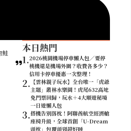
本日熱門
吻鮭
1
.
2026桃園機場停車懶人包／要停
桃機還是機場外圍？收費各多少？
信用卡停車優惠一次整理！
2
.
【雲林親子玩水】全台唯一「虎爺
主題」叢林水樂園！虎尾632高地
免門票回歸，玩水＋4大順遊秘境
一日遊懶人包
3
.
搭機告別落枕！阿聯酋航空經濟艙
座椅升級，全球首創「U-Dream
頭枕」包覆頭頸超好睡