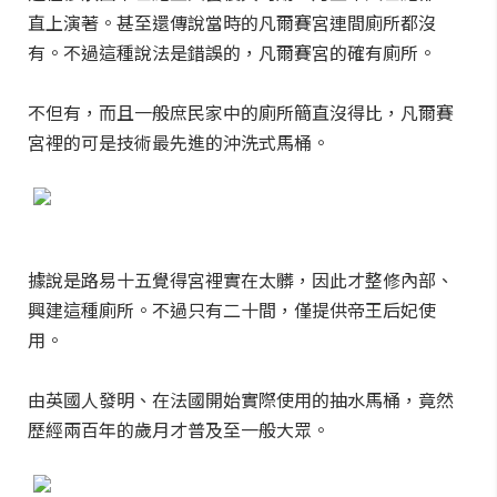
直上演著。甚至還傳說當時的凡爾賽宮連間廁所都沒
有。不過這種說法是錯誤的，凡爾賽宮的確有廁所。
不但有，而且一般庶民家中的廁所簡直沒得比，凡爾賽
宮裡的可是技術最先進的沖洗式馬桶。
據說是路易十五覺得宮裡實在太髒，因此才整修內部、
興建這種廁所。不過只有二十間，僅提供帝王后妃使
用。
由英國人發明、在法國開始實際使用的抽水馬桶，竟然
歷經兩百年的歲月才普及至一般大眾。