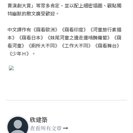
賣演劇大賞」等眾多肯定，並以配上細密插圖、觀點獨
特幽默的散文廣受歡迎。
中文譯作有《窺看歐洲》《窺看印度》《河童旅行素描
本》《窺看日本》《妹尾河童之邊走邊啃醃蘿蔔》《窺
看河童》《廁所大不同》《工作大不同》《窺看舞台》
《少年Ｈ》。
欣建築
查看所有文章