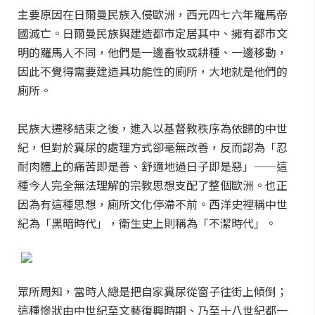
主要原因在日爾曼民族入侵歐洲，西元四七六年羅馬帝
國滅亡。日爾曼民族與建造都市定居其中、擁有都市文
明的羅馬人不同，他們是一邊畜牧或耕種、一邊移動，
因此不覺得需要建造具功能性的廁所，大地就是他們的
廁所。
民族大遷移結束之後，進入以基督教秩序為依歸的中世
紀，但對於糞尿的處理方式卻毫無改善，反而認為「忍
耐肉體上的痛苦即是善、舒適地過日子即是惡」——這
種今人完全無法理解的宗教思想支配了整個歐洲。也正
因為有這種思想，廁所文化停滯不前。西洋史裡稱中世
紀為「黑暗時代」，衛生史上則稱為「不潔時代」。
眾所周知，當時人總是把自家糞尿從窗子往街上傾倒；
這種慘狀由中世紀至文藝復興時期、乃至十八世紀都一