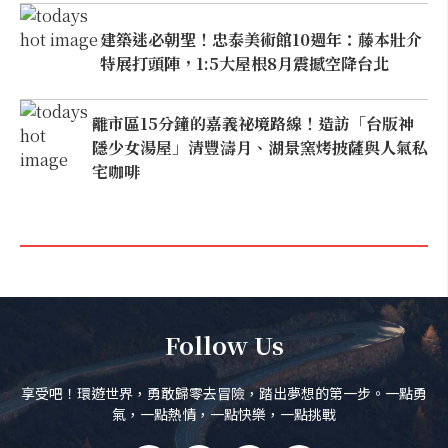
建築迷必朝聖！忠泰美術館10週年：藤本壯介
特展打頭陣，1:5大屋根8月震撼空降台北
離市區15分鐘的嘉義祕境路線！造訪「台版神
隱少女湯屋」清豐濤月、湖景窯烤披薩與人氣私
宅咖啡
Follow Us
享受吧！環遊世界，勇敢歸零去冒險，踏出夢想的第一步。一點勇
氣，一點熱情，一點快樂，一點挑戰