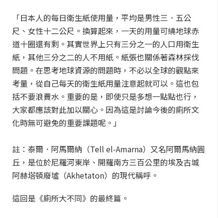
「日本人的每日衛生紙使用量，平均是男性三．五公
尺、女性十二公尺。換算起來，一天的用量可繞地球赤
道十圈還有剩。其實世界上只有三分之一的人口用衛生
紙，其他三分之二的人不用紙。紙張也關係著森林採伐
問題。在思考地球資源的問題時，不必以全球的觀點來
考量，從自己每天的衛生紙用量注意起就可以。這也包
括不要浪費水。重要的是，即使只是多想一點點也行，
大家都應該對此加以關心。因為這是討論今後的廁所文
化時無可避免的重要課題呢。」
註：泰爾．阿馬爾納（Tell el-Amarna）又名阿爾馬納圓
丘，是位於尼羅河東岸、開羅南方三百公里的埃及古城
阿赫塔頓廢墟（Akhetaton）的現代稱呼。
這回是《廁所大不同》的最終篇。