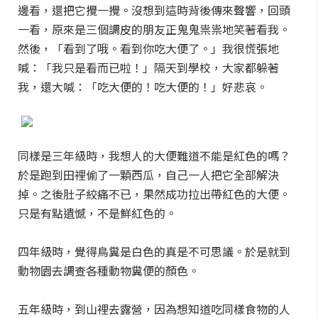
邊看，還把它攪一攪。沒想到這時背後傳來聲響，回頭
一看，原來是三個調皮的朋友正鬼鬼祟祟地笑著看我。
然後，「看到了哦。看到你吃大便了。」我很慌張地
喊：「我只是看而已啦！」隔天到學校，大家都躲著
我，還大喊：「吃大便的！吃大便的！」好悲哀。
同樣是三年級時，我想人的大便難道不能是紅色的嗎？
於是跑到田裡偷了一顆西瓜，自己一人把它全部解決
掉。之後肚子絞痛不已，果然成功拉出帶紅色的大便。
只是有點遺憾，不是鮮紅色的。
四年級時，覺得鳥糞是白色的真是不可思議。於是就到
動物園去調查各種動物糞便的顏色。
五年級時，到山裡去露營，因為想知道吃同樣食物的人