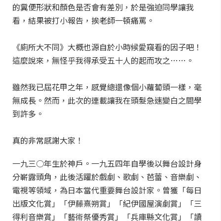
的糞便形狀和顏色是否會有差別，於是強迫同學讓我
看，結果被打小報告，挨老師一頓痛罵。
《廁所大不同》大概也源自於小時候愛窺看的因子吧！
這麼說來，無怪乎我得承受五十人的起而攻之……。
雖然我已屆花甲之年，感覺總還像個小蘿蔔頭一樣，毫
無成長。然而，此次的連載讓我在頭髮急速變白之間學
到許多。
真的非常感謝大家！
一九三○年生於神戶。一九五四年自學後以舞台設計身
分嶄露頭角，此後活躍於戲劇、歌劇、芭蕾、音樂劇、
電視等領域，為日本當代重要舞台設計家。曾獲「每日
出版文化賞」「伊藤熹朔賞」「紀伊國屋演劇賞」「三
得利音樂賞」「藝術祭優秀賞」「兵庫縣文化賞」「讀