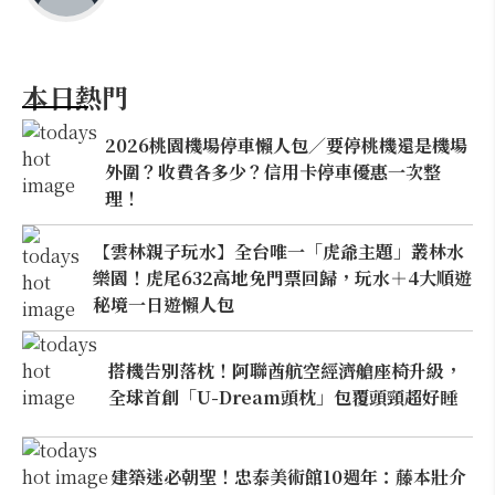
本日熱門
2026桃園機場停車懶人包／要停桃機還是機場
外圍？收費各多少？信用卡停車優惠一次整
理！
【雲林親子玩水】全台唯一「虎爺主題」叢林水
樂園！虎尾632高地免門票回歸，玩水＋4大順遊
秘境一日遊懶人包
搭機告別落枕！阿聯酋航空經濟艙座椅升級，
全球首創「U-Dream頭枕」包覆頭頸超好睡
建築迷必朝聖！忠泰美術館10週年：藤本壯介