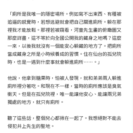
「廁所是我唯一的隱密場所。例如寫不出東西、有種被
追逼的感覺時，若想逃避就會把自己關進廁所。躲在那
裡我才能放鬆。那裡若被窺看，河童先生畫的俯瞰圖又
那麼詳盡，這不等於向全國公開我的藏身之地嗎？這麼
一來，以後我就沒有一個能安心躲藏的地方了。把廁所
當成藏身之所是小時候養成的習慣。住在仙台的孤兒院
時，也是一遇到什麼事就會躲進廁所……。」
他說，他拿到糖果時，怕被人發現，就和弟弟兩人躲進
廁所裡分著吃。和現在不一樣，當時的廁所應該是臭氣
衝天。但是在孤兒院裡，唯一能讓他安心、能讓兩兄弟
獨處的地方，就只有廁所。
聽了這些話，整個兒心都揪在一起了。我想絕對不能去
侵犯井上先生的聖地。