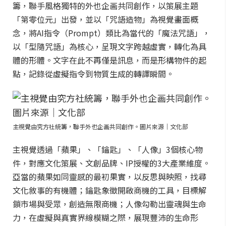
籌，聯手風格獨特的外也企画共同創作，以策展主題
「第零位元」出發，並以「咒語造物」為視覺畫面概
念，將AI指令（Prompt）類比為當代的「魔法咒語」，
以「型隨咒語」為核心，呈現文字跨越虛實，轉化為具
體的形體。文字在此不再僅是訊息，而是形構物件的起
點，記錄從虛擬指令到物質生成的轉譯瞬間。
主視覺由究方社統籌，聯手外也企画共同創作。圖片來源｜文化部
主視覺透過「蘋果」、「鑰匙」、「人像」3個核心物
件，對應文化策展、文創品牌、IP授權的3大產業維度。
亞當的蘋果如同靈感的最初果實，以反思與映照，找尋
文化敘事的有機體；鑰匙象徵開啟商機的工具，目標解
鎖市場與受眾，創造無限商機；人像勾勒出靈魂與生命
力，在虛擬與真實界線模糊之際，展現豐沛的生命形