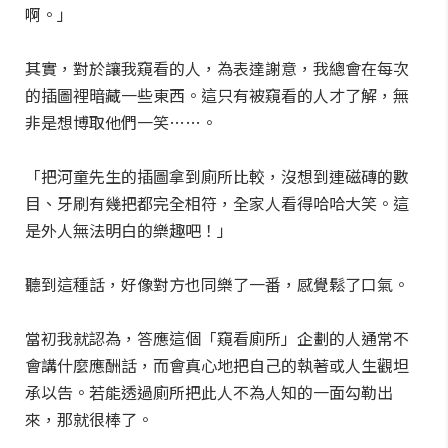
啊。」
其實，對於讓我窺看的人，為表達謝意，我總會在每次
的插圖裡暗藏一些東西。這只有被窺看的人才了解，無
非是想博取他們一笑……。
「把河童先生的插圖拿到廁所比較，沒想到連磁磚的數
目、牙刷有幾把都完全相符，全家人看得哈哈大笑。這
是外人無法明白的樂趣吧！」
聽到這種話，好像對方也同樂了一番，感覺鬆了口氣。
當初我就認為，答應這個「窺看廁所」企劃的人通常不
會講什麼應酬話，而會真心地把自己的執著或人生觀坦
承以告。若能透過廁所把此人不為人知的一面勾勒出
來，那就很棒了。