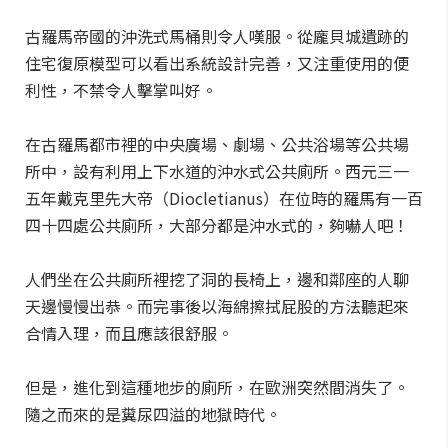
古羅馬帝國的沖洗式馬桶則令人嘆服。從龐貝城遺跡的
住宅復原模型可以看出系統設計完善，又注重使用的便
利性，不禁令人擊掌叫好。
在古羅馬都市裡的中央廣場、劇場、公共浴場等公共場
所中，設有利用上下水道的沖水式公共廁所。西元三一
五年戴克里先大帝（Diocletianus）在位時的羅馬有一百
四十四處公共廁所，大部分都是沖水式的，夠嚇人吧！
人們坐在公共廁所裡挖了洞的長椅上，邊和鄰座的人聊
天邊慢慢出恭。而完事後以海綿擦拭屁股的方法聽起來
合情入理，而且應該很舒服。
但是，進化到這種地步的廁所，在歐洲突然間消失了。
隨之而來的是糞尿四溢的地獄時代。