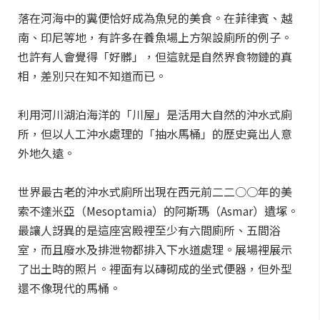
落在河海中的糞便恰好成為魚兒的美食。在菲律賓、越
南、印尼等地，有許多在養魚場上方架設廁所的例子。
也許有人會覺得「好髒」，但這就是自然界食物鏈的真
相，差別只在知不知道而已。
利用河川湖泊海洋的「川屋」是活用大自然的沖水式廁
所，但以人工沖水處理的「抽水馬桶」的歷史竟出人意
外地久遠。
世界最古老的沖水式廁所出現在西元前二二○○年的美
索不達米亞（Mesoptamia）的阿斯瑪（Asmar）遺塚。
最讓人訝異的是這座宮殿裡至少有六間廁所、五間浴
室，而且廢水及排泄物都排入下水道處理。展場裡展示
了出土時的照片。裡面有以磚砌成的坐式便器，但外型
還不像現代的馬桶。