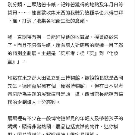
別分類，上頭貼著卡紙，記錄著獲得的地點及年月日等
資訊……。連喜歡收集東西的我聽到這種事也只得甘拜
下風，打消了收集各地衛生紙的念頭。
我一直期待有朝一日能拜見他的收藏品，機會終於來
了。而且不只衛生紙，還有讓人對廁所的變遷一目了然
的特別企劃展。主題是「廁所考：從『廁』到『化妝
室』」。
地點在東京都大田區立鄉土博物館，該館館長就是西岡
先生。德國慕尼黑有個「便器博物館」，但在日本以考
察廁所為主題的展覽這可是頭一遭。西岡館長能夠有這
樣的企劃讓人十分高興。
展場裡有不少在一般博物館鮮見的年輕人及帶著孩子的
媽媽，顯得非常熱鬧。展品包括實際的物件、迷你模
型、照片資料等，解說得讓人很容易理解。