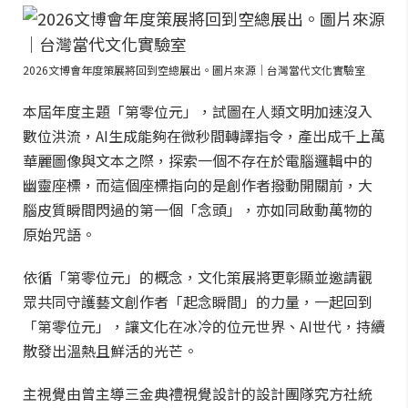
2026文博會年度策展將回到空總展出。圖片來源｜台灣當代文化實驗室
本屆年度主題「第零位元」，試圖在人類文明加速沒入
數位洪流，AI生成能夠在微秒間轉譯指令，產出成千上萬
華麗圖像與文本之際，探索一個不存在於電腦邏輯中的
幽靈座標，而這個座標指向的是創作者撥動開關前，大
腦皮質瞬間閃過的第一個「念頭」，亦如同啟動萬物的
原始咒語。
依循「第零位元」的概念，文化策展將更彰顯並邀請觀
眾共同守護藝文創作者「起念瞬間」的力量，一起回到
「第零位元」，讓文化在冰冷的位元世界、AI世代，持續
散發出溫熱且鮮活的光芒。
主視覺由曾主導三金典禮視覺設計的設計團隊究方社統