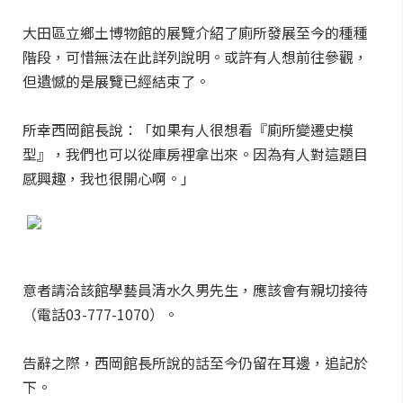
大田區立鄉土博物館的展覽介紹了廁所發展至今的種種
階段，可惜無法在此詳列說明。或許有人想前往參觀，
但遺憾的是展覽已經結束了。
所幸西岡館長說：「如果有人很想看『廁所變遷史模
型』，我們也可以從庫房裡拿出來。因為有人對這題目
感興趣，我也很開心啊。」
意者請洽該館學藝員清水久男先生，應該會有親切接待
（電話03-777-1070）。
告辭之際，西岡館長所說的話至今仍留在耳邊，追記於
下。