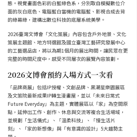
態。視覺畫面色彩的白藍綠色系，分別取自模擬數位介
面的灰白底色、電腦藍白當機的電腦藍、影視合成去背
的綠幕綠，建構出數位科技的底層系統美學。
2026臺灣文博會「文化策展」內容包含戶外地景、文化
策展主題館、地方特選館及國立臺灣工藝研究發展中心
的工藝選品店，將以為期1個月的展出時間，讓民眾在更
完整的時間尺度中，感受不同層次的展覽內容策劃。
2026文博會預約入場方式一次看
「品牌商展」包括IP授權、文創品牌、黑潮星樂園展區
及文策院最新成果IP轉生漫畫屋，並以「未來日常式
Future Everyday」為主題，實體展區以「家」為空間原
點，延伸出工作、創作、休息與交流等複合生活場域，
並規劃「生活儀式」、「溫柔科技」、「慢生活片
刻」、「家的新想像」與「有意識的設計」5大趨勢主
題。