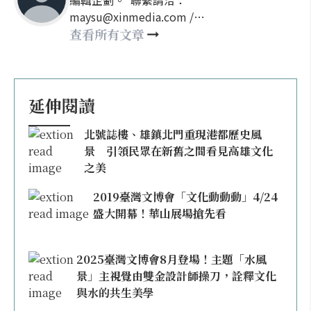
編輯企劃。 聯繫請洽：
maysu@xinmedia.com /
may860527@gmail.com
查看所有文章
延伸閱讀
北號誌樓、雄鎮北門重現港都歷史風
景 引領民眾在新舊之間看見高雄文化
之美
2019臺灣文博會「文化動動動」4/24
盛大開幕！華山展場搶先看
2025臺灣文博會8月登場！主題「水風
景」主視覺由雙金設計師操刀，詮釋文化
與水的共生美學