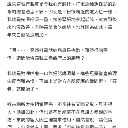
說來這個連載真是令我心有餘悸。打電話給想採訪的對
象時總會忐忑不安。即使是平日很親近的友人也一樣。
我總是先深呼吸一番，接著緊張地拿起話筒，就算到後
來也沒改善，有時甚至會吃螺絲。也許因為如此，這一
年來白髮急速增加。
「嗯……，突然打電話給您真是抱歉。雖然很唐突，
但，請問能否讓我去參觀府上的廁所？」
我總是劈哩啪啦一口氣把話講清楚。講些冠冕堂皇的理
由反而難為情，再加上從對方有所反應的瞬間起，「窺
看」就開始了。
近來廁所大多相當明亮，不像往昔又髒又臭、見不得
人。話雖如此，但也還不是能毫不在意讓人參觀的地
方。來訪的客人因生理需求借用，自然會說「請便請
便」，但突然有人開口要求「廁所讓我參觀一下」，這