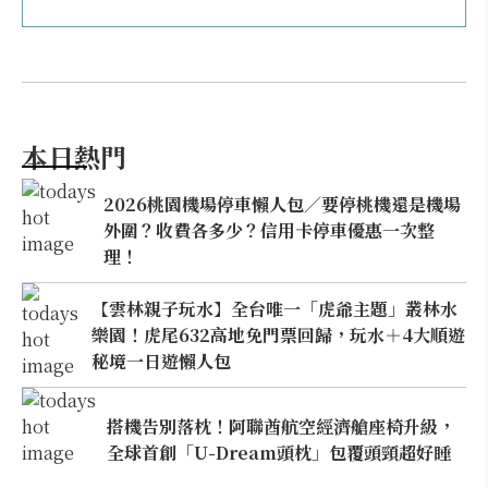
本日熱門
2026桃園機場停車懶人包／要停桃機還是機場
外圍？收費各多少？信用卡停車優惠一次整
理！
【雲林親子玩水】全台唯一「虎爺主題」叢林水
樂園！虎尾632高地免門票回歸，玩水＋4大順遊
秘境一日遊懶人包
搭機告別落枕！阿聯酋航空經濟艙座椅升級，
全球首創「U-Dream頭枕」包覆頭頸超好睡