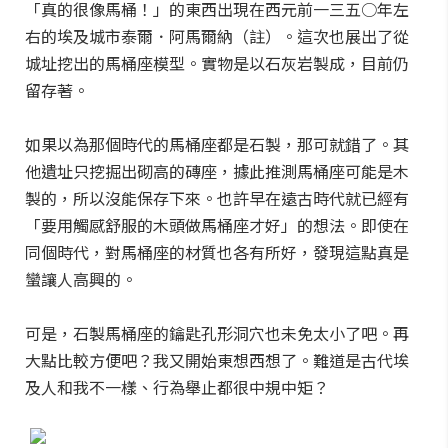
「真的很像馬桶！」的東西出現在西元前一三五○年左
右的埃及城市泰爾．阿馬爾納（註）。這次也展出了從
城址挖出的馬桶座模型。實物是以石灰岩製成，目前仍
留存著。
如果以為那個時代的馬桶座都是石製，那可就錯了。其
他遺址只挖掘出砌高的磚座，據此推測馬桶座可能是木
製的，所以沒能保存下來。也許早在遠古時代就已經有
「要用觸感舒服的木頭做馬桶座才好」的想法。即使在
同個時代，對馬桶座的材質也各有所好，發現這點真是
蠻讓人高興的。
可是，石製馬桶座的鑰匙孔形洞穴也未免太小了吧。再
大點比較方便吧？我又開始東想西想了。難道是古代埃
及人和我不一樣、行為舉止都很中規中矩？