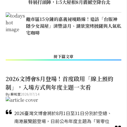
特展打頭陣，1:5大屋根8月震撼空降台北
離市區15分鐘的嘉義祕境路線！造訪「台版神
隱少女湯屋」清豐濤月、湖景窯烤披薩與人氣私
宅咖啡
接下篇文章
2026文博會8月登場！首度啟用「線上預約
制」，入場方式與年度主題一次看
By
蘇祐萱
2026/07/14
2026臺灣文博會將於8月1日至31日分別於空總、
南港展覽館登場，日前公布年度主題為「第零位