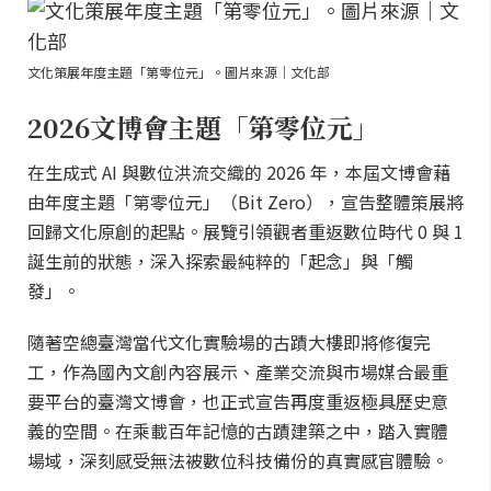
文化策展年度主題「第零位元」。圖片來源｜文化部
2026文博會主題「第零位元」
在生成式 AI 與數位洪流交織的 2026 年，本屆文博會藉
由年度主題「第零位元」（Bit Zero），宣告整體策展將
回歸文化原創的起點。展覽引領觀者重返數位時代 0 與 1
誕生前的狀態，深入探索最純粹的「起念」與「觸
發」。
隨著空總臺灣當代文化實驗場的古蹟大樓即將修復完
工，作為國內文創內容展示、產業交流與市場媒合最重
要平台的臺灣文博會，也正式宣告再度重返極具歷史意
義的空間。在乘載百年記憶的古蹟建築之中，踏入實體
場域，深刻感受無法被數位科技備份的真實感官體驗。