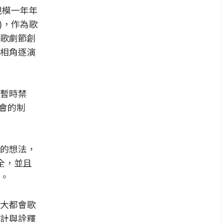
規模一年年
r)，作為歌
歌劇節創
相角逐演
暫時禁
金會的制
的想法，
全，並且
。
大都會歌
計與詮釋