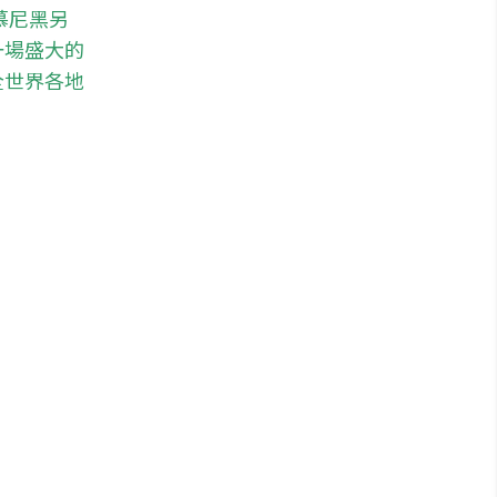
慕尼黑另
一場盛大的
全世界各地