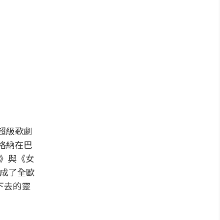
超級歌劇
華格納在巴
金》與《女
院成了全歐
紅下去的靈