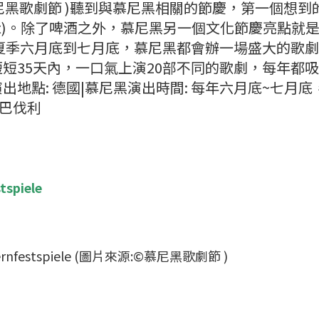
來源:©慕尼黑歌劇節 )聽到與慕尼黑相關的節慶，第一個想到
fest)。除了啤酒之外，慕尼黑另一個文化節慶亮點就
年夏季六月底到七月底，慕尼黑都會辦一場盛大的歌
短35天內，一口氣上演20部不同的歌劇，每年都
地點: 德國|慕尼黑演出時間: 每年六月底~七月底
p;巴伐利
spiele
festspiele (圖片來源:©慕尼黑歌劇節 )