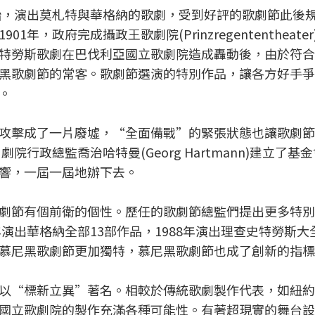
開始，演出莫札特與華格納的歌劇，受到好評的歌劇節此後
，政府完成攝政王歌劇院(Prinzregententheate
特勞斯歌劇在巴伐利亞國立歌劇院造成轟動後，由於符合
黑歌劇節的常客。歌劇節選演的特別作品，讓各方好手爭
。
攻擊成了一片廢墟，“全面備戰”的緊張狀態也讓歌劇節
院行政總監喬治哈特曼(Georg Hartmann)建立了基
響，一屆一屆地辦下去。
劇節有個前衛的個性。歷任的歌劇節總監們提出更多特別
年演出華格納全部13部作品，1988年演出理查史特勞斯大
慕尼黑歌劇節更加獨特，慕尼黑歌劇節也成了創新的指標
以“標新立異”著名。相較於傳統歌劇製作代表，如紐約
國立歌劇院的製作充滿各種可能性。有著超現實的舞台設