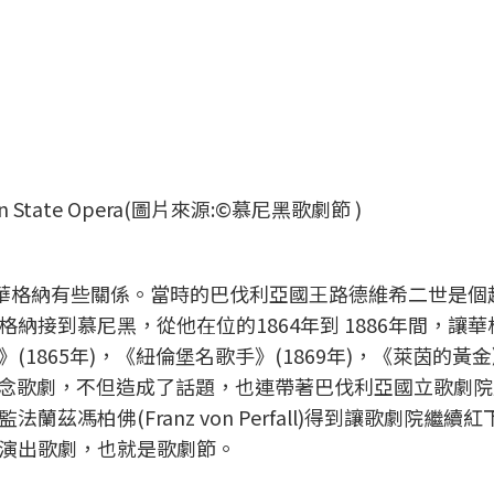
State Opera(圖片來源:©慕尼黑歌劇節 )
與華格納有些關係。當時的巴伐利亞國王路德維希二世是個
納接到慕尼黑，從他在位的1864年到 1886年間，讓
1865年)，《紐倫堡名歌手》(1869年)，《萊茵的黃
新概念歌劇，不但造成了話題，也連帶著巴伐利亞國立歌劇
馮柏佛(Franz von Perfall)得到讓歌劇院繼續
演出歌劇，也就是歌劇節。