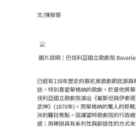
文/陳郁蓉
圖片說明：巴伐利亞國立歌劇院 Bavarian 
已經有138年歷史的慕尼黑歌劇節起源
迷，特別喜愛華格納的歌劇。於是他將華格
伐利亞國立歌劇院演出《崔斯坦與伊索德》(
武神》(1870年)。而華格納的驚人的
洲的矚目焦點。這讓當時歌劇院的行政總監法蘭茲
感：用舉辦具有系列性與創造性的方式來