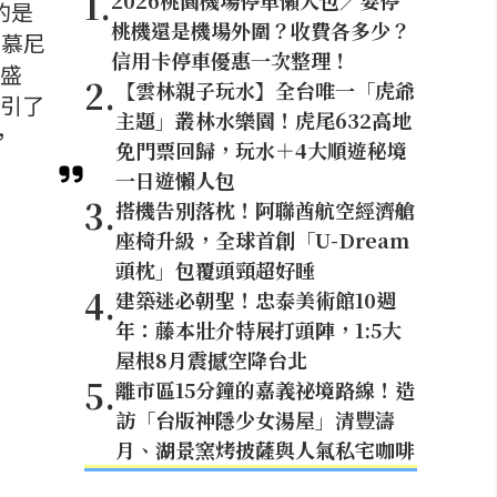
1
.
2026桃園機場停車懶人包／要停
的是
桃機還是機場外圍？收費各多少？
是慕尼
信用卡停車優惠一次整理！
劇盛
2
.
【雲林親子玩水】全台唯一「虎爺
吸引了
主題」叢林水樂園！虎尾632高地
，
免門票回歸，玩水＋4大順遊秘境
一日遊懶人包
3
.
搭機告別落枕！阿聯酋航空經濟艙
座椅升級，全球首創「U-Dream
頭枕」包覆頭頸超好睡
4
.
建築迷必朝聖！忠泰美術館10週
年：藤本壯介特展打頭陣，1:5大
屋根8月震撼空降台北
5
.
離市區15分鐘的嘉義祕境路線！造
訪「台版神隱少女湯屋」清豐濤
月、湖景窯烤披薩與人氣私宅咖啡