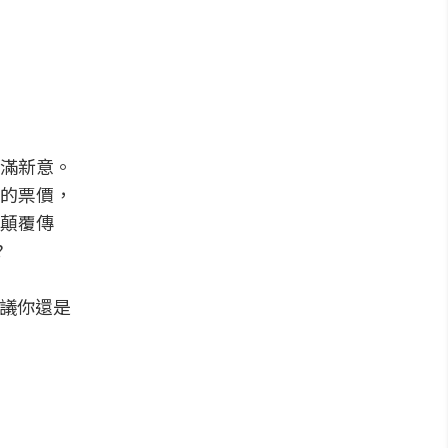
滿新意。
的票價，
顛覆傳
?
建議你還是