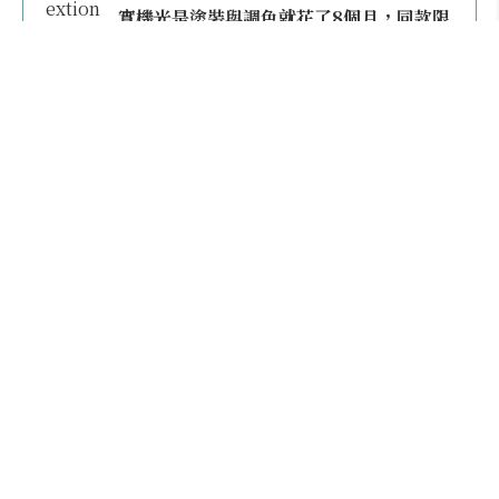
實機光是塗裝與調色就花了8個月，同款限
量模型上架即秒殺
本日熱門
2026桃園機場停車懶人包／要停桃機還是機場
外圍？收費各多少？信用卡停車優惠一次整
理！
【雲林親子玩水】全台唯一「虎爺主題」叢林水
樂園！虎尾632高地免門票回歸，玩水＋4大順遊
秘境一日遊懶人包