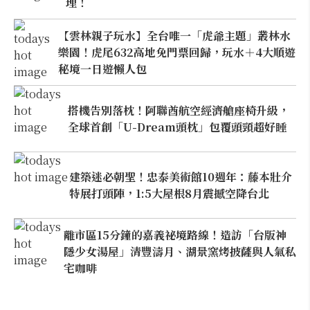
理！
【雲林親子玩水】全台唯一「虎爺主題」叢林水
樂園！虎尾632高地免門票回歸，玩水＋4大順遊
秘境一日遊懶人包
搭機告別落枕！阿聯酋航空經濟艙座椅升級，
全球首創「U-Dream頭枕」包覆頭頸超好睡
建築迷必朝聖！忠泰美術館10週年：藤本壯介
特展打頭陣，1:5大屋根8月震撼空降台北
離市區15分鐘的嘉義祕境路線！造訪「台版神
隱少女湯屋」清豐濤月、湖景窯烤披薩與人氣私
宅咖啡