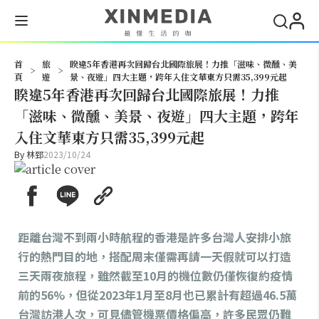
搜尋
首
旅
睽違5年香港再次回歸台北國際旅展！力推「滋味、微醺、美
>
>
頁
遊
景、夜遊」四大主題，跨年入住文華東方只需35,399元起
睽違5年香港再次回歸台北國際旅展！力推
「滋味、微醺、美景、夜遊」四大主題，跨年
入住文華東方只需35,399元起
By
林郅
2023/10/24
距離台灣不到兩小時航程的香港是許多台灣人安排小旅
行的熱門目的地，搭配周末僅需再請一天假就可以打造
三天兩夜旅程，雖然截至10月的機位數仍僅恢復約疫情
前的56%，但從2023年1月至8月也已累計有超過46.5萬
台灣訪港人次，可見儘管機票價格偏高，許多民眾仍難