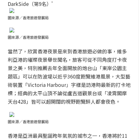
DarkSide（第9名）’
圖來源／香港旅遊發展局
圖來源／香港旅遊發展局
當然了，欣賞香港夜景是來到香港旅遊必做的事，
維多
利亞港的璀璨夜景舉世聞名，旅客可從不同角度打卡夜
景之美，特別推薦去年全面開放的炮台山「東岸公園主
題區」可以在防波堤以近乎360度飽覽維港風景，大型藝
術裝置「Victoria Harbour」字樣是訪港時最新的打卡地
標；經典的
太平山頂不論從盧吉道觀景台或「凌霄閣摩
天台428」皆可以超開闊的視野飽覽醉人都會夜色。
圖來源／香港旅遊發展局
香港是亞洲最具聖誕跨年氣氛的城市之一，香港將於11