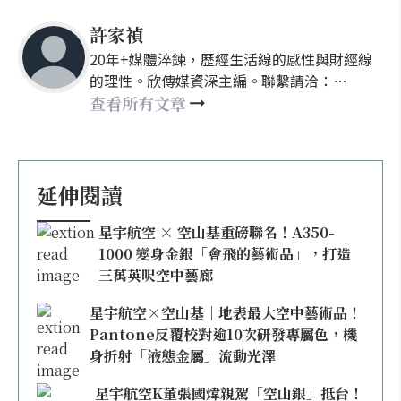
許家禎
20年+媒體淬鍊，歷經生活線的感性與財經線
的理性。欣傳媒資深主編。聯繫請洽：
nellyhsu@xinmedia.com
查看所有文章
延伸閱讀
星宇航空 × 空山基重磅聯名！A350-
1000 變身金銀「會飛的藝術品」，打造
三萬英呎空中藝廊
星宇航空×空山基｜地表最大空中藝術品！
Pantone反覆校對逾10次研發專屬色，機
身折射「液態金屬」流動光澤
星宇航空K董張國煒親駕「空山銀」抵台！