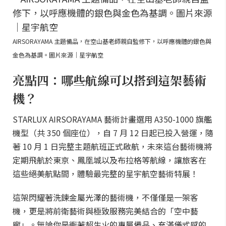
AIRSORAYAMA 主題備品，在空山基老師親自監修下，以呼應機體的銀色與
金色為基調。圖片來源｜星宇航空
亮點四：哪些航線可以搭到這架藝術
機？
STARLUX AIRSORAYAMA 藝術計畫選用 A350-1000 旗艦
機型（共 350 個座位），自 7 月 12 日起已投入營運，隨
著 10 月 1 日完整主題航班正式啟航，未來這台藝術機將
定期飛航於東京、鳳凰城以及布拉格等航線，讓旅客在
這些絕美航點間，體驗最完整的星宇航空藝術特展！
這架閃耀著洗鍊金屬光澤的藝術機，不僅僅是一架客
機，更是將前衛藝術與極致服務完美結合的「空中藝
廊」。無論你是衝著超生火的專屬備品、充滿儀式感的