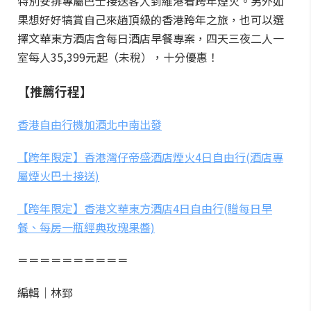
特別安排專屬巴士接送客人到維港看跨年煙火。另外如
果想好好犒賞自己來趟頂級的香港跨年之旅，也可以選
擇文華東方酒店含每日酒店早餐專案，四天三夜二人一
室每人35,399元起（未稅），十分優惠！
【推薦行程】
香港自由行機加酒北中南出發
【跨年限定】香港灣仔帝盛酒店煙火4日自由行(酒店專
屬煙火巴士接送)
【跨年限定】香港文華東方酒店4日自由行(贈每日早
餐、每房一瓶經典玫瑰果醬)
＝＝＝＝＝＝＝＝＝＝
編輯｜林郅