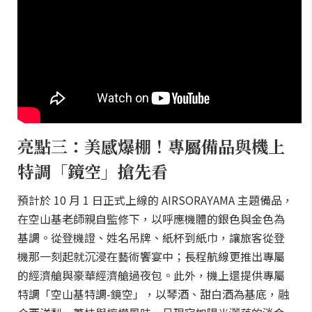
亮點三：美感爆棚！專屬備品與機上
特調「鏡空」搶先看
預計於 10 月 1 日正式上線的 AIRSORAYAMA 主題備品，
在空山基老師親自監修下，以呼應機體的銀色與金色為
基調。從登機證、姓名吊牌、紙杯到紙巾，讓旅客從登
機那一刻起就沉浸在藝術饗宴中；長程航線更推出專屬
的經濟艙與豪華經濟艙過夜包。此外，機上還提供專屬
特調「空山基特調-鏡空」，以琴酒、甜白酒為基底，融