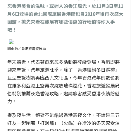
忘香港美食的滋味，或迷人的香江風光。於11月3日至11
月6日登場的台北國際旅展香港館也自2018年後再次盛大
回歸，搶先來看在旅展有哪些優惠的行程值得你入手
吧！
圖來源／
香港旅遊發展局
年末將近，代表著愈來愈多活動將陸續登場，
香港即將
迎來聖誕、跨年旅遊旺季，除了「香港繽紛冬日巡禮」
巨型聖誕樹將再臨西九文化區，今年香港跨年倒數也將
在維多利亞港上空再次綻放璀璨煙花，香港旅遊發展局
也特別推薦夜遊香港攻略，邀請旅客感受香港夜繽紛魅
力！
提及夜生活，絕對不能錯過香港宵夜文化，不論是三五
好友一起圍著「打邊爐」（火鍋）在冷冷的冬天感受溫
暖的聚會氛圍，或大快朵?大排檔豪邁鑊氣的避風塘炒