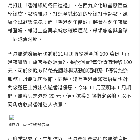
月推出「香港繽紛冬日巡禮」，在西九文化區呈獻巨型
聖誕樹，點綴維港，打造全城必到的聖誕打卡熱點，延
續全城歡樂氣氛；而「香港跨年倒數」將會在跨年夜壓
軸登場，維港上空再次綻放璀璨煙花，帶領旅客與全球
一同送舊迎新。
香港旅遊發展局也將於11月起將發送全新 100 萬份「香
港夜饗樂」旅客餐飲消費?，餐飲消費?每份價值港幣 100
元，可於傍晚 6 時後光顧參與活動的酒吧及「優質旅遊
服務」計劃認可餐館。同時，還有香港旅遊發展局也針
對敞篷巴士推出夜遊香港優惠，今年 11 月至明年 1 月期
間，旅客只需港幣 20 元，便可選乘 3 條指定路線，以不
同角度欣賞香港迷人夜景。
圖來源／香港旅遊發展局
那麼重點來了，在知道以上香港最新最熱門的旅遊資訊