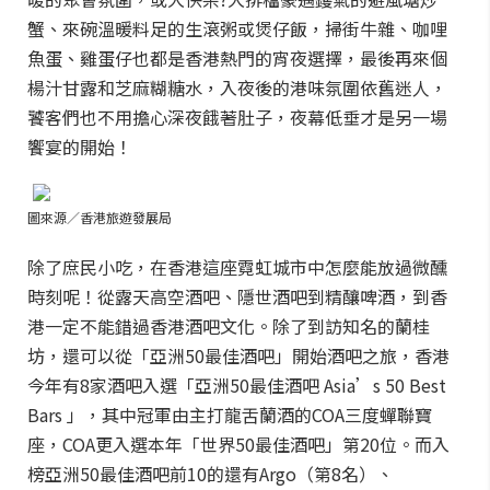
蟹、來碗溫暖料足的生滾粥或煲仔飯，掃街牛雜、咖哩
魚蛋、雞蛋仔也都是香港熱門的宵夜選擇，最後再來個
楊汁甘露和芝麻糊糖水，入夜後的港味氛圍依舊迷人，
饕客們也不用擔心深夜餓著肚子，夜幕低垂才是另一場
饗宴的開始！
圖來源／香港旅遊發展局
除了庶民小吃，在香港這座霓虹城市中怎麼能放過微醺
時刻呢！
從露天高空酒吧、隱世酒吧到精釀啤酒，到香
港一定不能錯過香港酒吧文化。除了到訪知名的蘭桂
坊，還可以從「亞洲50最佳酒吧」開始酒吧之旅，香港
今年有8家酒吧入選「亞洲50最佳酒吧 Asia’s 50 Best
Bars 」，其中冠軍由主打龍舌蘭酒的COA三度蟬聯寶
座，COA更入選本年「世界50最佳酒吧」第20位。而入
榜亞洲50最佳酒吧前10的還有Argo（第8名）、