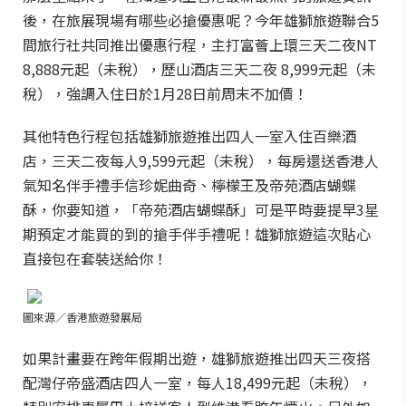
後，在旅展現場有哪些必搶優惠呢？今年
雄獅旅遊聯合5
間旅行社共同推出優惠行程，主打富薈上環三天二夜NT
8,888元起（未稅），歷山酒店三天二夜 8,999元起（未
稅），強調入住日於1月28日前周末不加價！
其他特色行程包括雄獅旅遊推出四人一室入住百樂酒
店，三天二夜每人9,599元起（未稅），每房還送香港人
氣知名伴手禮手信珍妮曲奇、檸檬王及帝苑酒店蝴蝶
酥，你要知道，「帝苑酒店蝴蝶酥」可是平時要提早3星
期預定才能買的到的搶手伴手禮呢！雄獅旅遊這次貼心
直接包在套裝送給你！
圖來源／香港旅遊發展局
如果計畫要在跨年假期出遊，
雄獅旅遊推出四天三夜搭
配灣仔帝盛酒店四人一室，每人18,499元起（未稅），