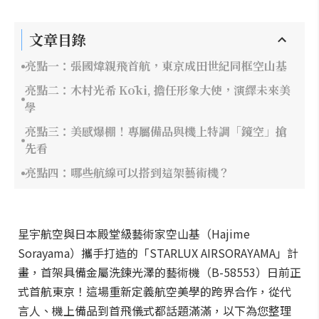
文章目錄
亮點一：張國煒親飛首航，東京成田世紀同框空山基
亮點二：木村光希 Kōki, 擔任形象大使，演繹未來美
學
亮點三：美感爆棚！專屬備品與機上特調「鏡空」搶
先看
亮點四：哪些航線可以搭到這架藝術機？
星宇航空與日本殿堂級藝術家空山基（Hajime
Sorayama）攜手打造的「STARLUX AIRSORAYAMA」計
畫，首架具備金屬洗鍊光澤的藝術機（B-58553）日前正
式首航東京！這場重新定義航空美學的跨界合作，從代
言人、機上備品到首飛儀式都話題滿滿，以下為您整理