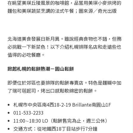
在眺望美瑛丘陵風景的咖啡館，品嘗用美瑛小麥烘烤的
麵包和美瑛蔬菜烹調的法式午餐；圖來源／奇光出版
北海道美食發展日新月異。雖說經典食物也不錯，但務
必挑戰一下新菜色！以下介紹札幌排隊名店和走遠些也
值得的必吃餐廳。
掀起札幌的鬆餅熱潮－圓山鬆餅
即便位於郊區也要排隊的鬆餅專賣店。特色是麵糊中加
了瑞可塔起司，烤出口感鬆軟綿密的鬆餅。
札幌市中央區南4西18-2-19 Brillante南圓山1F
011-533-2233
11:00∼18:30 LO（鬆餅售完為止，週三公休）
交通方式：從地鐵西18丁目站步行7分鐘