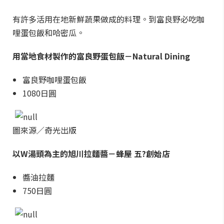
有許多活用在地新鮮蔬果做成的料理。到富良野必吃咖
哩蛋包飯和哈密瓜。
用當地食材製作的富良野蛋包飯－Natural Dining
富良野咖哩蛋包飯
1080日圓
圖來源／奇光出版
以W湯頭為主的旭川拉麵醬－蜂屋 五?創始店
醬油拉麵
750日圓