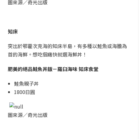
圖來源／奇光出版
知床
突出於鄂霍次克海的知床半島，有多種以鮭魚或海膽為
首的海鮮。想吃個痛快就選海鮮丼！
肥美的絕品鮭魚丼飯－羅臼海味 知床食堂
鮭魚親子丼
1800日圓
圖來源／奇光出版