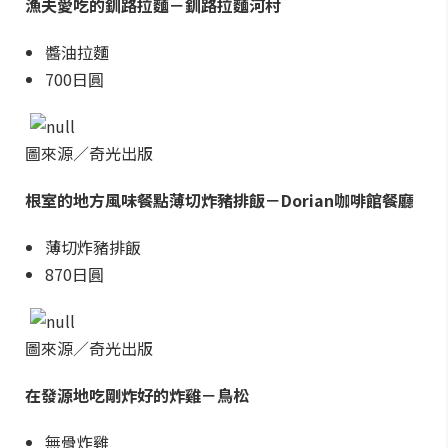
漁夫愛吃的釧路拉麵－釧路拉麵河村
醬油拉麵
700日圓
圖來源／奇光出版
根室的地方風味餐點薄切炸豬排飯－Dorian咖啡館餐廳
薄切炸豬排飯
870日圓
圖來源／奇光出版
在發源地吃剛炸好的炸雞－鳥松
無骨炸雞