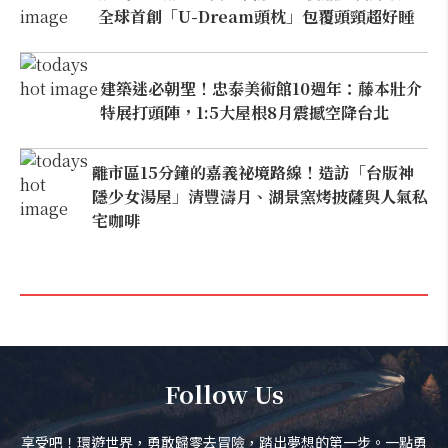
全球首創「U-Dream頭枕」包覆頭頸超好睡
建築迷必朝聖！忠泰美術館10週年：藤本壯介
特展打頭陣，1:5大屋根8月震撼空降台北
離市區15分鐘的嘉義祕境路線！造訪「台版神
隱少女湯屋」清豐濤月、湖景窯烤披薩與人氣私
宅咖啡
Follow Us
享受吧！環遊世界，勇敢歸零去冒險，踏出夢想的第一步。一點勇