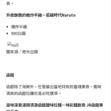
食。
外皮酥脆的嫩炸半雞－若雞時代Naruto
嫩炸半雞
980日圓
圖來源／奇光出版
函館
函館除了海鮮外，也發展出當地特有的靈魂美食。風味
清爽的函館拉麵也是必吃選項。
滋味深奧湯頭清澈函館鹽味拉麵－味彩麵廚房 JR函館車