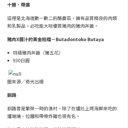
十勝．帶廣
這裡是北海道數一數二的酪農區，擁有品質精良的肉類
和乳製品。必吃能大啖優質豬肉的豬肉丼飯。
豬肉X醬汁的黃金拍檔－Butadontoko Butaya
特級豬肉丼飯（豬五花）
930日圓
圖來源／奇光出版
釧路
釧路曾是繁榮一時的漁村。除了在爐灶上烤海鮮來吃的
爐端燒，拉麵和帶骨炸雞也很有名。