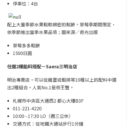
停車位：4台
配上大量季節水果鬆軟綿密的鬆餅。草莓季期間限定，
依季節推出當季水果品項；圖來源／奇光出版
草莓多多鬆餅
1500日圓
任選2種餡料搭配－Saera三明治店
明治專賣店。可以從雞蛋或蝦排等10種以上的配料中選
出2種組合。人氣No.1是帝王蟹。
札幌市中央區大通西2 都心大樓B3F
011-221-4220
10:00∼17:30 LO（週三公休）
交通方式：從地鐵大通站步行1分鐘