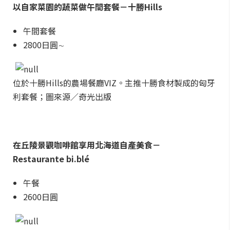
以自家菜園的蔬菜做午間套餐－十勝Hills
午間套餐
2800日圓∼
位於十勝Hills的農場餐廳VIZ。主推十勝食材製成的匈牙
利套餐；圖來源／奇光出版
在丘陵景觀咖啡館享用北海道自產美食－
Restaurante bi.blé
午餐
2600日圓