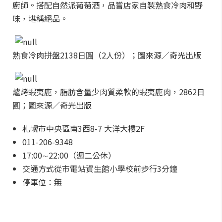
廚師。搭配自然派葡萄酒，品嘗店家自製熟食冷肉和野
味，堪稱絕品。
熟食冷肉拼盤2138日圓（2人份）；圖來源／奇光出版
爐烤蝦夷鹿，脂肪含量少肉質柔軟的蝦夷鹿肉，2862日
圓；圖來源／奇光出版
札幌市中央區南3西8-7 大洋大樓2F
011-206-9348
17:00∼22:00（週二公休）
交通方式從市電站資生館小學校前步行3分鐘
停車位：無