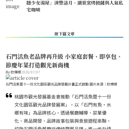
隱少女湯屋」清豐濤月、湖景窯烤披薩與人氣私
宅咖啡
接下篇文章
石門活魚老品牌再升級 小家庭套餐、即享包、
節慶年菜打造觀光新商機
By
欣傳媒
2026/07/07
石門活魚暨十一份文化園區觀光品牌發展計畫正式啟動 圖片來源｜欣傅媒
桃園市觀光發展基金會推動「石門活魚暨十一份
文化園區觀光品牌發展案」，以「石門有魚・水
鄉有味」為品牌核心，透過餐廳輔導、菜單優
化、商品開發、品牌故事包裝與食旅遊程串聯，
協助石門活魚餐廳從傳統聚餐品牌，進一步升級