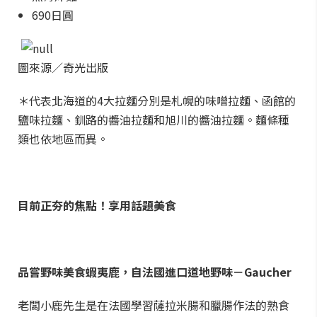
690日圓
圖來源／奇光出版
＊代表北海道的4大拉麵分別是札幌的味噌拉麵、函館的
鹽味拉麵、釧路的醬油拉麵和旭川的醬油拉麵。麵條種
類也依地區而異。
目前正夯的焦點！
享用
話題美食
品嘗野味美食蝦夷鹿，自法國進口道地野味－Gaucher
老闆小鹿先生是在法國學習薩拉米腸和臘腸作法的熟食