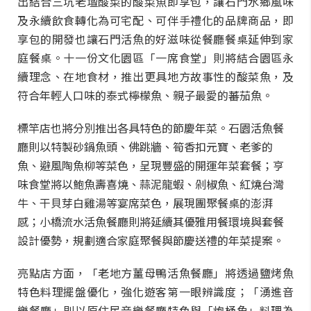
出結合三坑老壇酸菜的酸菜魚即享包，讓石門水鄉風味
及永續飲食轉化為可宅配、可伴手禮化的品牌商品，即
享包的開發也讓石門活魚的好滋味從餐廳餐桌延伸到家
庭餐桌。十一份文化園區「一席食堂」則將結合園區永
續理念、在地食材，推出更具地方故事性的酸菜魚，及
符合年輕人口味的泰式檸檬魚、親子最愛的蕃茄魚。
標竿店也將分別推出各具特色的節慶年菜。石園活魚餐
廳則以特製砂鍋魚頭、佛跳牆、筍香扣元寶、老爹的
魚、避風陶魚柳等菜色，呈現豐盛的開運年菜套餐；亨
味食堂將以鮑魚壽喜燒、蒜泥龍蝦、剁椒魚、紅燒台灣
牛、干貝芽白雞湯等宴席菜色，展現團聚餐桌的澎湃
感；小橋流水活魚餐廳則將延續其優雅用餐環境與套餐
設計優勢，規劃適合家庭聚餐與節慶送禮的年菜提案。
亮點店方面，「老地方薑母鴨活魚餐廳」將透過鹽烤魚
特色料理擺盤優化，強化遊客第一眼辨識度；「湧進音
樂餐廳」則以原住民音樂餐廳特色與「炮桶魚」料理為