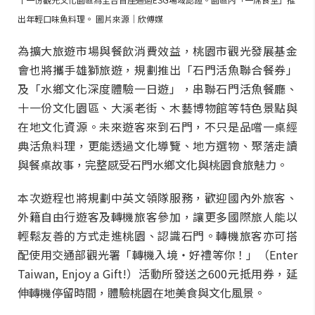
出年輕口味魚料理。 圖片來源｜欣傅媒
為擴大旅遊市場與餐飲消費效益，桃園市觀光發展基金
會也將攜手雄獅旅遊，規劃推出「石門活魚聯合餐券」
及「水鄉文化深度體驗一日遊」，串聯石門活魚餐廳、
十一份文化園區、大溪老街、木藝博物館等特色景點與
在地文化資源。未來遊客來到石門，不只是品嚐一桌經
典活魚料理，更能透過文化導覽、地方選物、聚落走讀
與餐桌故事，完整感受石門水鄉文化與桃園食旅魅力。
本次遊程也將規劃中英文領隊服務，歡迎國內外旅客、
外籍自由行遊客及轉機旅客參加，讓更多國際旅人能以
輕鬆友善的方式走進桃園、認識石門。轉機旅客亦可搭
配使用交通部觀光署「轉機入境・好禮等你！」（Enter
Taiwan, Enjoy a Gift!）活動所發送之600元抵用券，延
伸轉機停留時間，體驗桃園在地美食與文化風景。