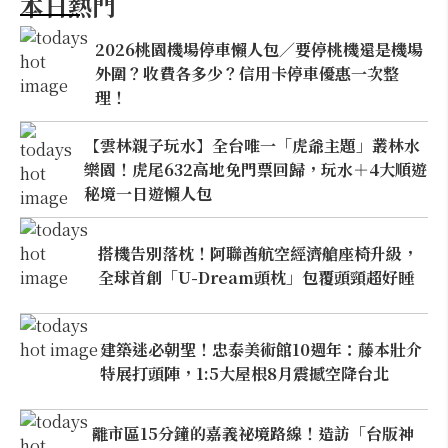
本日熱門
2026桃園機場停車懶人包／要停桃機還是機場
外圍？收費各多少？信用卡停車優惠一次整
理！
【雲林親子玩水】全台唯一「虎爺主題」叢林水
樂園！虎尾632高地免門票回歸，玩水＋4大順遊
秘境一日遊懶人包
搭機告別落枕！阿聯酋航空經濟艙座椅升級，
全球首創「U-Dream頭枕」包覆頭頸超好睡
建築迷必朝聖！忠泰美術館10週年：藤本壯介
特展打頭陣，1:5大屋根8月震撼空降台北
離市區15分鐘的嘉義祕境路線！造訪「台版神