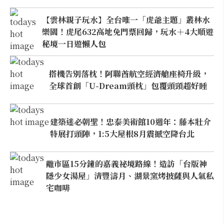
【雲林親子玩水】全台唯一「虎爺主題」叢林水
樂園！虎尾632高地免門票回歸，玩水＋4大順遊
秘境一日遊懶人包
搭機告別落枕！阿聯酋航空經濟艙座椅升級，
全球首創「U-Dream頭枕」包覆頭頸超好睡
建築迷必朝聖！忠泰美術館10週年：藤本壯介
特展打頭陣，1:5大屋根8月震撼空降台北
離市區15分鐘的嘉義祕境路線！造訪「台版神
隱少女湯屋」清豐濤月、湖景窯烤披薩與人氣私
宅咖啡