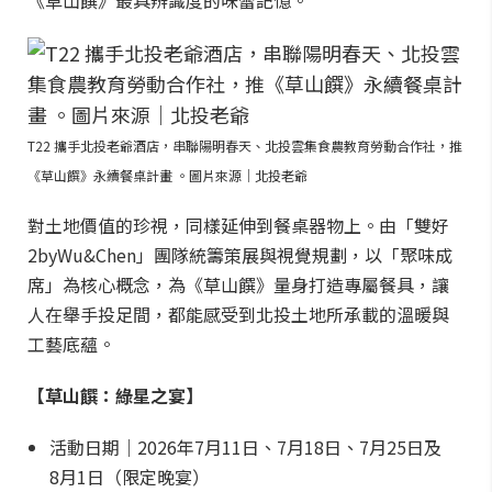
《草山饌》最具辨識度的味蕾記憶。
T22 攜手北投老爺酒店，串聯陽明春天、北投雲集食農教育勞動合作社，推
《草山饌》永續餐桌計畫 。圖片來源｜北投老爺
對土地價值的珍視，同樣延伸到餐桌器物上。由「雙好
2byWu&Chen」團隊統籌策展與視覺規劃，以「聚味成
席」為核心概念，為《草山饌》量身打造專屬餐具，讓
人在舉手投足間，都能感受到北投土地所承載的溫暖與
工藝底蘊。
【草山饌：綠星之宴】
活動日期｜2026年7月11日、7月18日、7月25日及
8月1日（限定晚宴）