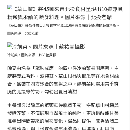
《草山饌》將45種來自北投食材呈現出10道兼具精緻與永續的蔬食料理。
圖片來源｜北投老爺
冷前菜。圖片來源｜蘇祐萱攝影
晚宴由名為「聚味成席」的四小件冷前菜揭開序幕，主
廚將義式香料、波特菇、草山柑橘與櫛瓜等在地食材融
合，盛裝在四方聚合的餐盤之中。熱前菜則選用當季爽
脆的北投綠竹筍，勾勒出夏日清甜。
主餐部分以醇厚的猴頭菇佐晚香玉筍，搭配草山柑橘與
發酵芥菜，不僅展現自然風土的純粹，更透過酸甜甘美
堆疊出時間帶來的層次變化。湯品則提供「蔗香清潤三
珍蕈菇湯」與「松露金湯堅果濃湯」供選擇，利用南