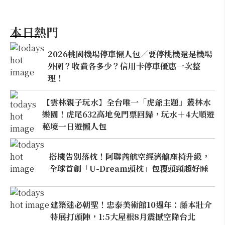
本日熱門
2026桃園機場停車懶人包／要停桃機還是機場
外圍？收費各多少？信用卡停車優惠一次整
理！
【雲林親子玩水】全台唯一「虎爺主題」叢林水
樂園！虎尾632高地免門票回歸，玩水＋4大順遊
秘境一日遊懶人包
搭機告別落枕！阿聯酋航空經濟艙座椅升級，
全球首創「U-Dream頭枕」包覆頭頸超好睡
建築迷必朝聖！忠泰美術館10週年：藤本壯介
特展打頭陣，1:5大屋根8月震撼空降台北