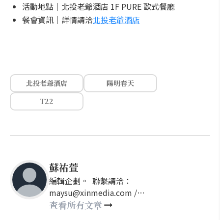
活動地點｜北投老爺酒店 1F PURE 歐式餐廳
餐會資訊｜詳情請洽
北投老爺酒店
北投老爺酒店
陽明春天
T22
蘇祐萱
編輯企劃。 聯繫請洽：
maysu@xinmedia.com /
may860527@gmail.com
查看所有文章