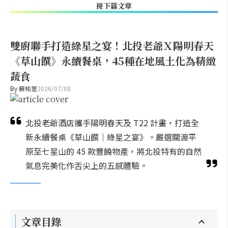
接下篇文章
雙廚聯手打造綠星之宴！北投老爺Ｘ陽明春天
《草山饌》永續餐桌，45種在地風土化為精緻
蔬食
By
蘇祐萱
2026/07/08
北投老爺酒店攜手陽明春天及 T22 計畫，打造全
新永續餐桌《草山饌｜綠星之宴》。嚴選關渡平
原至七星山的 45 款豐饒物產，將北投特有的自然
氣息完美化作舌尖上的五感體驗。
文章目錄