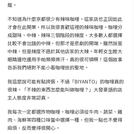
龍。
不知道為什麼京都很少有辣味咖哩。這家店也正因如此
才會在此開業，所以我很喜歡這裡的辣味咖哩。咖哩分
成甜味、中辣、辣味三個階段的辣度，大多數人都選擇
比較不會出錯的中辣，但那才是悲劇的開端。雖然說是
中辣，但是辣度不遜於其他店家的大辣。年輕女生瞪大
眼睛邊吃邊用手帕頻頻擦汗，真的很可憐啊！這個故事
告訴我們絕對不能小看咖哩迷的聖地。
我這麼說可能有點誇張，不過「BIYANTO」的咖哩真的
很辣。「不辣的東西怎麼能叫做咖哩？」大發豪語的店
主人態度非常認真。
我每次一定都選炸物咖哩。咖哩必須從牛肉、蔬菜、雞
肉、海鮮等四種口味當中選擇一種，但我一點也不覺得
麻煩，反而覺得很開心。