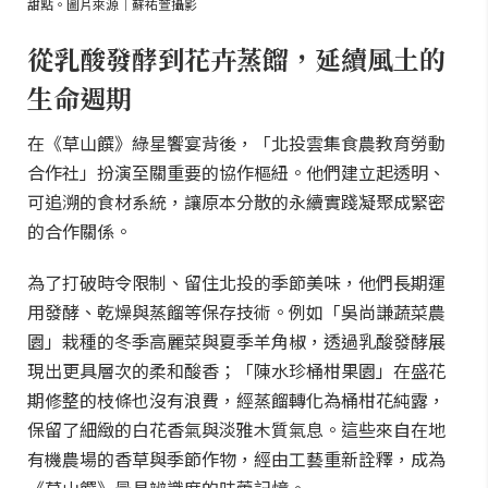
甜點。圖片來源｜蘇祐萱攝影
從乳酸發酵到花卉蒸餾，延續風土的
生命週期
在《草山饌》綠星饗宴背後，「北投雲集食農教育勞動
合作社」扮演至關重要的協作樞紐。他們建立起透明、
可追溯的食材系統，讓原本分散的永續實踐凝聚成緊密
的合作關係。
為了打破時令限制、留住北投的季節美味，他們長期運
用發酵、乾燥與蒸餾等保存技術。例如「吳尚謙蔬菜農
園」栽種的冬季高麗菜與夏季羊角椒，透過乳酸發酵展
現出更具層次的柔和酸香；「陳水珍桶柑果園」在盛花
期修整的枝條也沒有浪費，經蒸餾轉化為桶柑花純露，
保留了細緻的白花香氣與淡雅木質氣息。這些來自在地
有機農場的香草與季節作物，經由工藝重新詮釋，成為