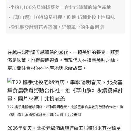
坐擁1,100公尺海拔落差！台北市隱藏的綠色產地
《草山饌》10道綠星料理，吃進45種北投土地風味
從乳酸發酵到花卉蒸餾，延續風土的生命週期
在越來越強調五感體驗的當代，一頓美好的餐宴，既要
滿足味蕾，也得餵飽視覺。而現代人在追尋美味之餘，
更加關注食材的在地產地與永續故事。
T22 攜手北投老爺酒店，串聯陽明春天、北投雲集食農教育勞動合作社，推
《草山饌》永續餐桌計畫。圖片來源｜北投老爺
2026年夏天，北投老爺酒店與連續五屆獲得米其林綠星