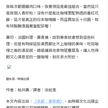
我每次都選雞肉口味。我覺得這是最佳組合，當然這只
是我個人喜好啦！沒有什麼能比咖哩更配熟透的番紅花
飯，這才是真正的日本咖哩飯。而且再加五十日圓，就
有特製醃漬蕗蕎當配菜喔！
壽司、法國料理、壽喜燒。說到美食就會想到這些料
理，但是有時候這些東西都比不上咖哩的美味。吃完咖
哩之後的滿足感，總是讓其他食物望塵莫及。讓人吃得
飽又心滿意足的一盤咖哩，就在京大附近。
圖來源／時報出版
作者：柏井壽／譯者：涂紋凰
本文內容出自：
《京都：春季遊》
，由時報文化出版企
業股份有限公司授權轉載，並同意修訂標題