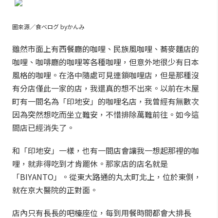
圖來源／食べログ byかんみ
雖然市面上有西餐廳的咖哩、民族風咖哩、蕎麥麵店的
咖哩、咖啡廳的咖哩等各種咖哩，但意外地很少有日本
風格的咖哩。在洛中隨處可見連鎖咖哩店，但是那種沒
有分店僅此一家的店，我還真的想不出來。以前在木屋
町有一間名為「印地安」的咖哩名店，我曾經有無數次
因為突然想吃而坐立難安，不惜排除萬難前往。如今這
間店已經消失了。
和「印地安」一樣，也有一間店會讓我一想起那裡的咖
哩，就非得吃到才肯罷休。那家店的店名就是
「BIYANTO」。從東大路通的丸太町北上，位於東側，
就在京大醫院的正對面。
店內只有長長的吧檯座位，每到用餐時間都會大排長