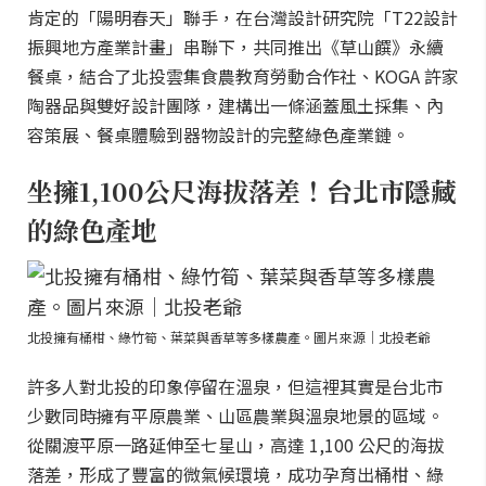
肯定的「陽明春天」聯手，在台灣設計研究院「T22設計
振興地方產業計畫」串聯下，共同推出《草山饌》永續
餐桌，結合了北投雲集食農教育勞動合作社、KOGA 許家
陶器品與雙好設計團隊，建構出一條涵蓋風土採集、內
容策展、餐桌體驗到器物設計的完整綠色產業鏈。
坐擁1,100公尺海拔落差！台北市隱藏
的綠色產地
北投擁有桶柑、綠竹筍、葉菜與香草等多樣農產。圖片來源｜北投老爺
許多人對北投的印象停留在溫泉，但這裡其實是台北市
少數同時擁有平原農業、山區農業與溫泉地景的區域。
從關渡平原一路延伸至七星山，高達 1,100 公尺的海拔
落差，形成了豐富的微氣候環境，成功孕育出桶柑、綠