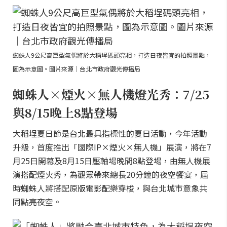
蜘蛛人9公尺高巨型氣偶將於大稻埕碼頭亮相，打造日夜皆宜的拍照景點，
圖為示意圖。圖片來源｜台北市政府觀光傳播局
蜘蛛人×煙火×無人機燈光秀：7/25
與8/15晚上8點登場
大稻埕夏日節是台北最具指標性的夏日活動，今年活動
升級，首度推出「國際IP×煙火×無人機」展演，將在7
月25日開幕及8月15日壓軸場晚間8點登場，由無人機展
演搭配煙火秀，為觀眾帶來總長20分鐘的夜空饗宴，屆
時蜘蛛人將搭配原版電影配樂穿梭，與台北城市意象共
同點亮夜空。