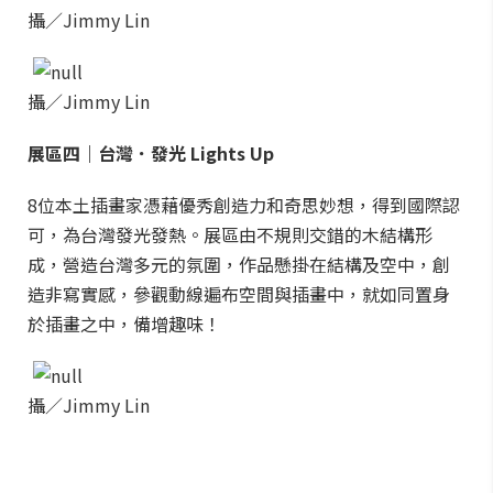
攝／Jimmy Lin
攝／Jimmy Lin
展區四｜台灣．發光 Lights Up
8位本土插畫家憑藉優秀創造力和奇思妙想，得到國際認
可，為台灣發光發熱。展區由不規則交錯的木結構形
成，營造台灣多元的氛圍，作品懸掛在結構及空中，創
造非寫實感，參觀動線遍布空間與插畫中，就如同置身
於插畫之中，備增趣味！
攝／Jimmy Lin