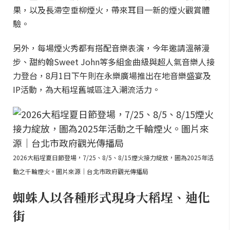
果，以及長滯空垂柳煙火，帶來耳目一新的煙火觀賞體
驗。
另外，每場煙火秀都有搭配音樂表演，今年邀請溫蒂漫
步、甜約翰Sweet John等多組金曲級與超人氣音樂人接
力登台，8月1日下午則在永樂廣場推出在地音樂盛宴及
IP活動，為大稻埕舊城區注入潮流活力。
2026大稻埕夏日節登場，7/25、8/5、8/15煙火接力綻放，圖為2025年活
動之千輪煙火。圖片來源｜台北市政府觀光傳播局
蜘蛛人以各種形式現身大稻埕、迪化
街