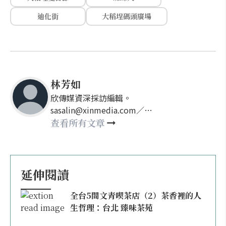
迪化街
大稻埕碼頭廣場
林芳如
欣傳媒資深採訪編輯。
sasalin@xinmedia.com／
happy21917@gmail.com
查看所有文章
延伸閱讀
全台5間文青喫茶店（2）茶香裡的人
生哲理：台北 臻味茶苑