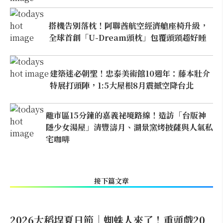
搭機告別落枕！阿聯酋航空經濟艙座椅升級，
全球首創「U-Dream頭枕」包覆頭頸超好睡
建築迷必朝聖！忠泰美術館10週年：藤本壯介
特展打頭陣，1:5大屋根8月震撼空降台北
離市區15分鐘的嘉義祕境路線！造訪「台版神
隱少女湯屋」清豐濤月、湖景窯烤披薩與人氣私
宅咖啡
接下篇文章
2026大稻埕夏日節｜蜘蛛人來了！重頭戲20