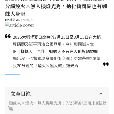
分鐘煙火×無人機燈光秀，迪化街商圈也有蜘
蛛人身影
By
林芳如
2026/07/08
2026大稻埕夏日節將於7月25日至8月15日在大稻
埕碼頭及延平河濱公園登場，今年與國際人氣
IP「蜘蛛人」合作，蜘蛛人不只在大稻埕碼頭廣
場出沒，也驚喜現身迪化街商圈；更將帶來2場總
長20分鐘的「煙火×無人機」燈光秀。
文章目錄
蜘蛛人×煙火×無人機燈光秀：7/25與8/15晚上8點登
場