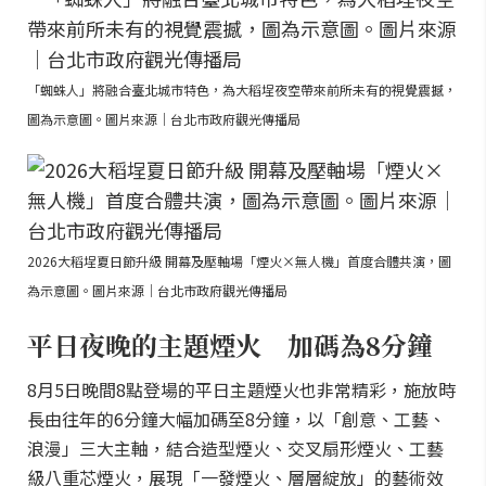
「蜘蛛人」將融合臺北城市特色，為大稻埕夜空帶來前所未有的視覺震撼，
圖為示意圖。圖片來源｜台北市政府觀光傳播局
2026大稻埕夏日節升級 開幕及壓軸場「煙火×無人機」首度合體共演，圖
為示意圖。圖片來源｜台北市政府觀光傳播局
平日夜晚的主題煙火 加碼為8分鐘
8月5日晚間8點登場的平日主題煙火也非常精彩，施放時
長由往年的6分鐘大幅加碼至8分鐘，以「創意、工藝、
浪漫」三大主軸，結合造型煙火、交叉扇形煙火、工藝
級八重芯煙火，展現「一發煙火、層層綻放」的藝術效