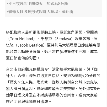
平日夜晚的主題煙火 加碼為8分鐘
蜘蛛人以各種形式現身大稻埕、迪化街
搭配蜘蛛人最新電影即將上映，電影主角湯姆．霍蘭德
（Tom Holland）、千黛亞（Zendaya）及雅各布．貝
塔隆（Jacob Batalon）更特別為大稻埕夏日節錄製專屬
影片為活動暖身宣傳，影片將在多種管道中亮相，成為
夏日節宣傳的彩蛋。
台北市政府觀光傳播局今年活動攜手索尼影業，與「蜘
蛛人」合作，跨界打造夏日焦點，安排2場總長20分鐘的
「煙火×無人機」燈光秀，蜘蛛人將與台北城市意象以
無人機展演呈現，搭配璀璨煙火完美交織，另外還有8分
鐘平日煙火秀及在永樂廣場舉辦的音樂會，邀請大家前
來台北參與這場夏日盛典。