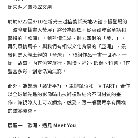
圖來源／翡冷翠文創
於於6/22至9/10在新光三越信義新天地A9館９樓登場的
「波隆那插畫大獎展」將分為四區，從蘊藏豐富童話和
藝術的「歐洲」，到熱情洋溢、魅力四射的「美非」，
再到風情萬千、與我們有相似文化背景的「亞洲」，最
後則是人親土親的「台灣」，76組作品一畫一世界，一
圖一故事，內容涵蓋旅行、親情、神?、環保、科普，?容
豐富多彩，創意浩瀚無窮！
此外，為響應「藝術平?」，主辦單位和「VITART」合作
以全球最先進的影像輸出技術複製結合不同材質的畫
作，讓視障人士可以觸摸、感受，跟一般觀眾享有同樣
的鑑賞機會。
展區一｜歐洲．遇見 Meet You