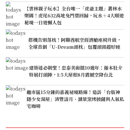
【雲林親子玩水】全台唯一「虎爺主題」叢林水
樂園！虎尾632高地免門票回歸，玩水＋4大順遊
秘境一日遊懶人包
搭機告別落枕！阿聯酋航空經濟艙座椅升級，
全球首創「U-Dream頭枕」包覆頭頸超好睡
建築迷必朝聖！忠泰美術館10週年：藤本壯介
特展打頭陣，1:5大屋根8月震撼空降台北
離市區15分鐘的嘉義祕境路線！造訪「台版神
隱少女湯屋」清豐濤月、湖景窯烤披薩與人氣私
宅咖啡