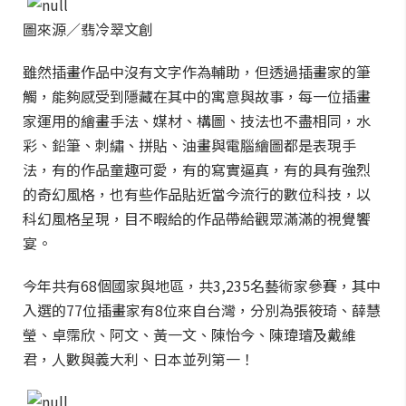
圖來源／翡冷翠文創
雖然插畫作品中沒有文字作為輔助，但透過插畫家的筆
觸，能夠感受到隱藏在其中的寓意與故事，每一位插畫
家運用的繪畫手法、媒材、構圖、技法也不盡相同，水
彩、鉛筆、刺繡、拼貼、油畫與電腦繪圖都是表現手
法，有的作品童趣可愛，有的寫實逼真，有的具有強烈
的奇幻風格，也有些作品貼近當今流行的數位科技，以
科幻風格呈現，目不暇給的作品帶給觀眾滿滿的視覺饗
宴。
今年共有68個國家與地區，共3,235名藝術家參賽，其中
入選的77位插畫家有8位來自台灣，分別為張筱琦、薛慧
瑩、卓霈欣、阿文、黃一文、陳怡今、陳瑋璿及戴維
君，人數與義大利、日本並列第一！