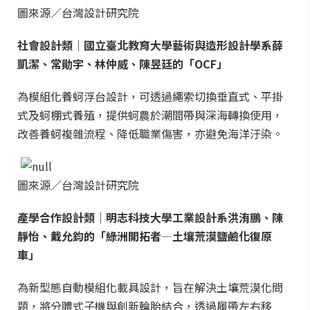
圖來源／台灣設計研究院
社會設計類｜國立臺北教育大學藝術與造形設計學系薛
凱潔、常勛宇、林仲威、陳昱廷的「OCF」
為模組化養蚵浮台設計，可透過繩索切換垂直式、平掛
式及蚵棚式養殖，提供蚵農於潮間帶與深海轉換使用，
改善養蚵複雜流程、降低職業傷害，亦避免海洋汙染。
圖來源／台灣設計研究院
產學合作設計類｜明志科技大學工業設計系洪洧鵬、陳
靜怡、戴允鈞的「綠洲開拓者—土壤荒漠鹽鹼化復原
車」
為新型態自動模組化載具設計，旨在解決土壤荒漠化問
題，將分體式子機與創新輪胎結合，透過履帶左右移