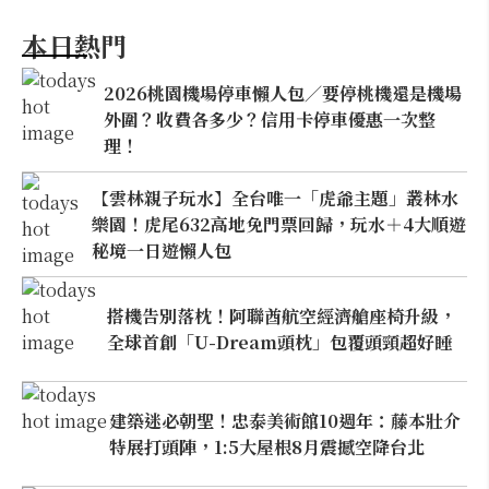
本日熱門
2026桃園機場停車懶人包／要停桃機還是機場
外圍？收費各多少？信用卡停車優惠一次整
理！
【雲林親子玩水】全台唯一「虎爺主題」叢林水
樂園！虎尾632高地免門票回歸，玩水＋4大順遊
秘境一日遊懶人包
搭機告別落枕！阿聯酋航空經濟艙座椅升級，
全球首創「U-Dream頭枕」包覆頭頸超好睡
建築迷必朝聖！忠泰美術館10週年：藤本壯介
特展打頭陣，1:5大屋根8月震撼空降台北