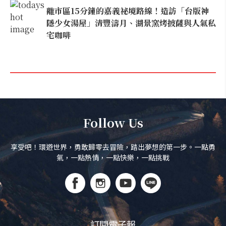
離市區15分鐘的嘉義祕境路線！造訪「台版神
隱少女湯屋」清豐濤月、湖景窯烤披薩與人氣私
宅咖啡
Follow Us
享受吧！環遊世界，勇敢歸零去冒險，踏出夢想的第一步。一點勇
氣，一點熱情，一點快樂，一點挑戰
訂閱電子報