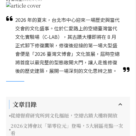
2026 年的夏末，台北市中心迎來一場歷史與當代
交會的文化盛事。位於仁愛路上的空總臺灣當代
文化實驗場（C-LAB），其古蹟大樓即將在 8 月
正式卸下修復鷹架，修復後迎接的第一場大型盛
會便是「2026 臺灣文博會」文化策展，屆時空總
將首度以最完整的型態敞開大門，讓人走進修復
後的歷史建築，展開一場深刻的文化思辨之旅。
文章目錄
從總督府研究所到文化樞紐，空總古蹟大樓將開放
2026文博會以「第零位元」登場，5大展區亮點一次
看