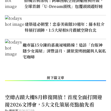
搭機告別落枕！阿聯酋航空經濟艙座椅升級，
全球首創「U-Dream頭枕」包覆頭頸超好睡
建築迷必朝聖！忠泰美術館10週年：藤本壯介
特展打頭陣，1:5大屋根8月震撼空降台北
離市區15分鐘的嘉義祕境路線！造訪「台版神
隱少女湯屋」清豐濤月、湖景窯烤披薩與人氣私
宅咖啡
接下篇文章
空總古蹟大樓8月修復開放！首度全面打開迎
接2026文博會，5大文化策展亮點搶先看
By
蘇祐萱
2026/07/09