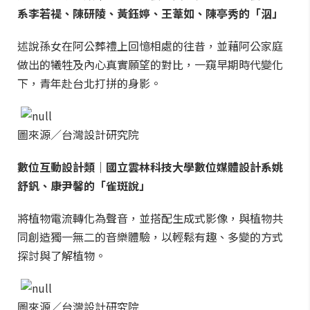
系李若禔、陳研陵、黃鈺婷、王葦如、陳亭秀的「泅」
述說孫女在阿公葬禮上回憶相處的往昔，並藉阿公家庭
做出的犧牲及內心真實願望的對比，一窺早期時代變化
下，青年赴台北打拼的身影。
圖來源／台灣設計研究院
數位互動設計類｜國立雲林科技大學數位媒體設計系姚
舒釩、康尹馨的「雀斑說」
將植物電流轉化為聲音，並搭配生成式影像，與植物共
同創造獨一無二的音樂體驗，以輕鬆有趣、多變的方式
探討與了解植物。
圖來源／台灣設計研究院