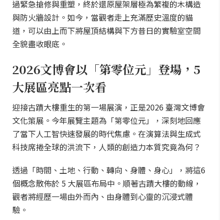
過緊急搶修與重塑，終於還原屋架層極為繁複的木構造
與防火牆設計。如今，當觀者走上充滿歷史溫度的貓
道，可以由上而下將屋頂結構與下方昔日的實驗室空間
全貌盡收眼底。
2026文博會以「第零位元」登場，5
大展區亮點一次看
迎接古蹟大樓重生的第一場展演，正是2026 臺灣文博會
文化策展。今年展覽主題為「第零位元」，深刻地回應
了當下人工智快速發展的時代焦慮。在演算法與生成式
科技席捲全球的洪流下，人類的創造力本質究竟為何？
透過「時間、土地、行動、轉向、身體、身心」，將這6
個概念散佈於 5 大展區布局中。順著古蹟大樓的動線，
觀者將經歷一場由外而內、由身體到心靈的沉浸式體
驗。