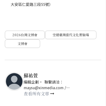
大安區仁愛路三段55號）
2026台灣文博會
空總臺灣當代文化實驗場
文博會
蘇祐萱
編輯企劃。 聯繫請洽：
maysu@xinmedia.com /
may860527@gmail.com
查看所有文章