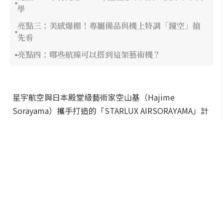
學
亮點三：美感爆棚！專屬備品與機上特調「鏡空」搶
先看
亮點四：哪些航線可以搭到這架藝術機？
星宇航空與日本殿堂級藝術家空山基（Hajime
Sorayama）攜手打造的「STARLUX AIRSORAYAMA」計
畫，首架具備金屬洗鍊光澤的藝術機（B-58553）日前正
式首航東京！這場重新定義航空美學的跨界合作，從代
言人、機上備品到首飛儀式都話題滿滿，以下為您整理
四大必看亮點。