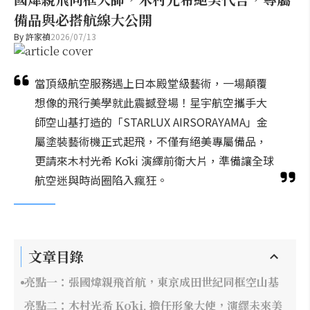
備品與必搭航線大公開
By
許家禎
2026/07/13
當頂級航空服務遇上日本殿堂級藝術，一場顛覆
想像的飛行美學就此震撼登場！星宇航空攜手大
師空山基打造的「STARLUX AIRSORAYAMA」金
屬塗裝藝術機正式起飛，不僅有絕美專屬備品，
更請來木村光希 Kōki 演繹前衛大片，準備讓全球
航空迷與時尚圈陷入瘋狂。
文章目錄
亮點一：張國煒親飛首航，東京成田世紀同框空山基
亮點二：木村光希 Kōki, 擔任形象大使，演繹未來美