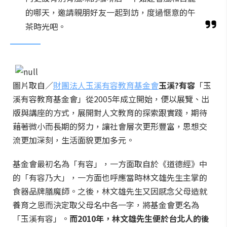
的哪天，邀請親朋好友一起到訪，度過愜意的午
茶時光吧。
圖片取自／
財團法人玉溪有容教育基金會
玉溪?有容
「玉
溪有容教育基金會」從2005年成立開始，便以展覽、出
版與講座的方式，展開對人文教育的探索跟實踐，期待
藉著微小而長期的努力，讓社會層次更形豐富，思想交
流更加深刻，生活面貌更加多元。
基金會最初名為「有容」，一方面取自於《道德經》中
的「有容乃大」，一方面也呼應當時林文雄先生主掌的
食器品牌膳魔師。之後，林文雄先生又因感念父母造就
養育之恩而決定取父母名中各一字，將基金會更名為
「玉溪有容」。
而2010年，林文雄先生便於台北人的後