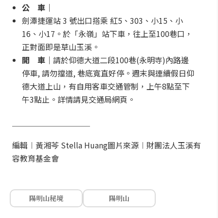
公 車｜
劍潭捷運站 3 號出口搭乘 紅5、303、小15、小
16、小17。於「永嶺」站下車，往上至100巷口，
正對面即是草山玉溪。
開 車｜
請於仰德大道二段100巷(永明寺)內路邊
停車, 請勿擋道, 巷底寬直好停。週末與連續假日仰
德大道上山，有自用客車交通管制，上午8點至下
午3點止。詳情請見交通局網頁。
＿＿＿＿＿＿＿＿＿＿
編輯︱黃湘芩 Stella Huang
圖片來源︱財團法人玉溪有
容教育基金會
陽明山秘境
陽明山