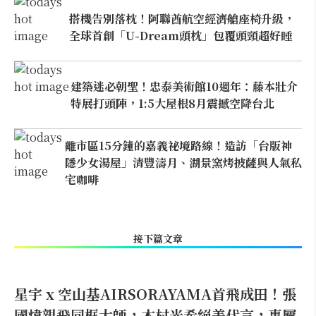
搭機告別落枕！阿聯酋航空經濟艙座椅升級，
全球首創「U-Dream頭枕」包覆頭頸超好睡
建築迷必朝聖！忠泰美術館10週年：藤本壯介
特展打頭陣，1:5大屋根8月震撼空降台北
離市區15分鐘的嘉義祕境路線！造訪「台版神
隱少女湯屋」清豐濤月、湖景窯烤披薩與人氣私
宅咖啡
接下篇文章
星宇 x 空山基AIRSORAYAMA首飛成田！張
國煒親飛同框大師，木村光希絕美代言，專屬