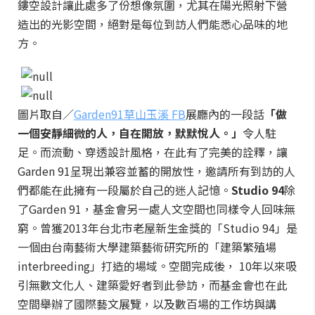
鏤空設計讓此處多了份想像氛圍，尤其在陽光照射下營
造出的光影空間，絕對是每位到訪人們能悉心品味的地
方。
圖片取自／
Garden91草山玉溪 FB
展廳內的一段話
「做
一個安靜細微的人，自在開放，默默悅人。」
令人駐
足。而流動、穿透設計風格，在此有了完美的詮釋，讓
Garden 91呈現出兼容並蓄的開放性，邀請所有到訪的人
們都能在此擁有一段屬於自己的迷人記憶。
Studio 94
除
了Garden 91，基金會另一處人文空間也同樣令人回味無
窮。曾獲2013年台北市老屋新生金獎的「Studio 94」是
一個由台南藝術大學建築藝術研究所的「建築繁殖場
interbreeding」打造的場域。空間完成後， 10年以來吸
引無數文化人、建築愛好者到此參訪，而基金會也在此
空間舉辦了國際藝文展覽，以及數百場的工作坊與講