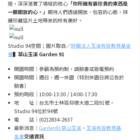
座，深深落實了場域的核心
「你所擁有最珍貴的東西是
一顆開放的心。」
期待人們透過開放、包容的心態，持
續珍藏這片土地帶來的所有美好。
Studio 94空間；圖片取自／
財團法人玉溪有容教育基金
會
▌草山玉溪 Garden 91
開園時間｜參觀為預約制，請臉書或致電預約
開園時間｜週日、週一休園（特別休園日將公告於
臉書）
預約時段｜10:00-13:30 / 14:00-17:30
地 址｜台北市士林區仰德大道二段91號
，
Studio 94
位於
94
號
電 話｜(02)2834-2637
最新消息｜
Garden91草山玉溪
、
玉溪有容教育基
金會
交通資訊