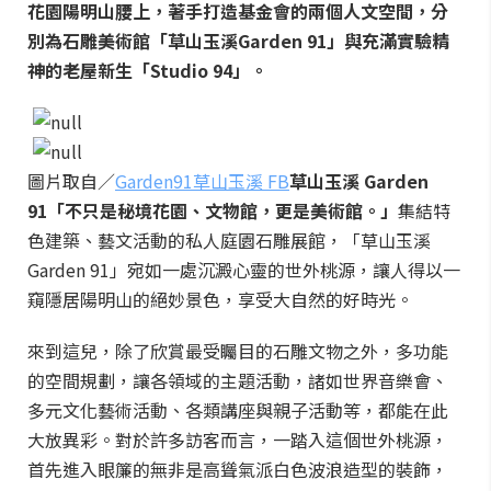
花園陽明山腰上，著手打造基金會的兩個人文空間，分
別為石雕美術館「草山玉溪Garden 91」與充滿實驗精
神的老屋新生「Studio 94」。
圖片取自／
Garden91草山玉溪 FB
草山玉溪 Garden
91
「不只是秘境花園、文物館，更是美術館。」
集結特
色建築、藝文活動的私人庭園石雕展館，「草山玉溪
Garden 91」宛如一處沉澱心靈的世外桃源，讓人得以一
窺隱居陽明山的絕妙景色，享受大自然的好時光。
來到這兒，除了欣賞最受矚目的石雕文物之外，多功能
的空間規劃，讓各領域的主題活動，諸如世界音樂會、
多元文化藝術活動、各類講座與親子活動等，都能在此
大放異彩。對於許多訪客而言，一踏入這個世外桃源，
首先進入眼簾的無非是高聳氣派白色波浪造型的裝飾，