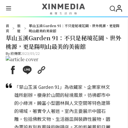
搜尋
首
旅
草山玉溪Garden 91：不只是秘境花園、世外桃源，更是陽
>
>
頁
遊
明山最美的美術館
草山玉溪Garden 91：不只是秘境花園、世外
桃源，更是陽明山最美的美術館
By
欣傳媒
2023/05/22
「草山玉溪 Garden 91」為收藏家、企業家林文
雄所創辦。棲身於山間的秘境風景，彷彿都市中
的小綠洲，饒富小型園林與人文空間等特色建築
的場域，著實令人著迷。室內主要展示中國石
雕，包括佛教文物、生活器皿與裝飾性展物，園
內更設有別有風味的咖啡店。不如趁著風和日麗