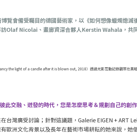
台北當代藝術博覽會備受矚目的德國藝術家，以《如何想像蠟燭熄
f Nicolai、畫廊資深合夥人Kerstin Wahala
y the light of a candle after it is blown out, 2018）透過光影互
作彼此交融、迸發的時代，您是怎麼思考＆規劃自己的創
受討論；針對這議題，Galerie EIGEN + ART Le
中提到，擁有歐洲文化背景以及長年在藝術市場耕耘的她來說，