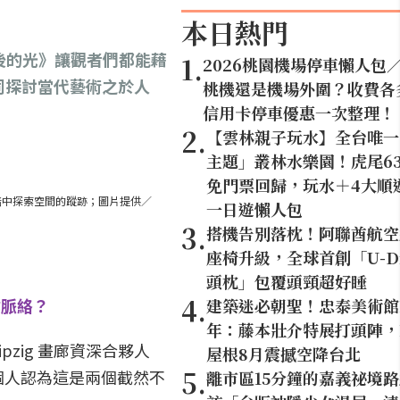
本日熱門
滅後的光》讓觀者們都能藉
1
.
2026桃園機場停車懶人包
，共同探討當代藝術之於人
桃機還是機場外圍？收費各
信用卡停車優惠一次整理！
2
.
【雲林親子玩水】全台唯一
主題」叢林水樂園！虎尾63
免門票回歸，玩水＋4大順
動記錄觀眾在黑暗中探索空間的蹤跡；圖片提供／
一日遊懶人包
3
.
搭機告別落枕！阿聯酋航空
座椅升級，全球首創「U-D
頭枕」包覆頭頸超好睡
4
.
作脈絡？
建築迷必朝聖！忠泰美術館
年：藤本壯介特展打頭陣，1
ipzig 畫廊資深合夥人
屋根8月震撼空降台北
5
.
她個人認為這是兩個截然不
離市區15分鐘的嘉義祕境