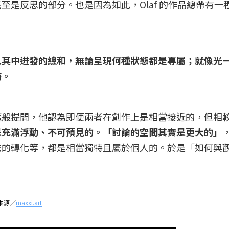
至是反思的部分。也是因為如此，Olaf 的作品總帶有一
入其中迸發的總和，無論呈現何種狀態都是專屬；就像光
特。
這般提問，他認為即便兩者在創作上是相當接近的，但相
是充滿浮動、不可預見的。「討論的空間其實是更大的」
法的轉化等，都是相當獨特且屬於個人的。於是「如何與
圖片來源／
maxxi.art