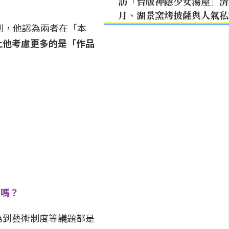
訪「台版神隱少女湯屋」清
月、湖景窯烤披薩與人氣私
提到，他認為兩者在「本
上他考慮更多的是「作品
分嗎？
為到藝術制度等議題都是