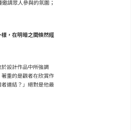
種邀請眾人參與的氛圍；
一樣，在明暗之間倏然經
較於設計作品中所強調
，著重的是觀者在欣賞作
觀者連結？」絕對是他最