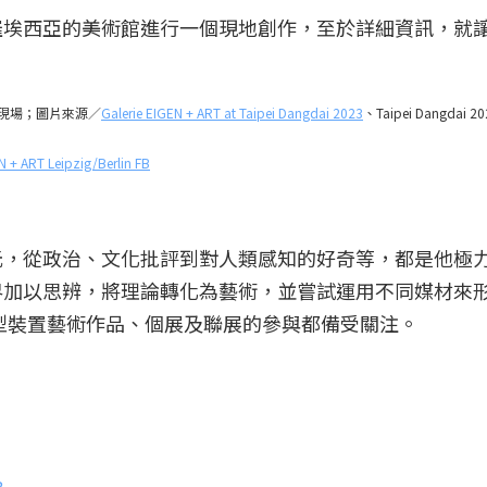
羅埃西亞的美術館進行一個現地創作，至於詳細資訊，就
藝術博覽會現場；圖片來源／
Galerie EIGEN + ART at Taipei Dangdai 2023
、Taipei Dangdai 20
N + ART Leipzig/Berlin FB
元，從政治、文化批評到對人類感知的好奇等，都是他極
界加以思辨，將理論轉化為藝術，並嘗試運用不同媒材來
型裝置藝術作品、個展及聯展的參與都備受關注。