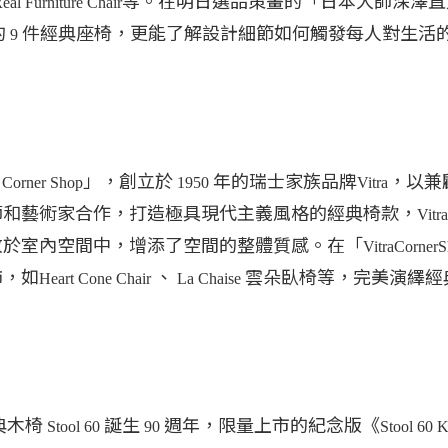
等。在明日選品策畫的「日本大師深澤直
eal Furniture Chair
的
件經典座椅，更能了解設計細節如何觸發每人對生活
9
」，創立於
年的瑞士家族品牌
，以兼
a Corner Shop
1950
Vitra
師和藝術家合作，打造極具現代主義風格的經典椅款，
Vitra
放於室內空間中，增添了空間的整體質感。在「
VitraCorner
飾，如
、
雲朵臥椅等，完美演繹經
Heart Cone Chair
La Chaise
。
典木椅
誕生
週年，限量上市的紀念版《
Stool 60
90
Stool 60 K