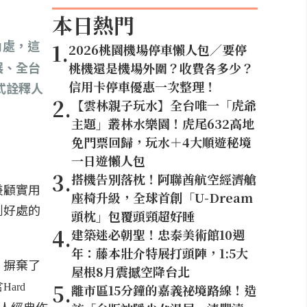
本日熱門
角處，這
1
.
2026桃園機場停車懶人包／要停
展、全台
桃機還是機場外圍？收費各多少？
信用卡停車優惠一次整理！
式詮釋人
2
.
【雲林親子玩水】全台唯一「虎爺
主題」叢林水樂園！虎尾632高地
免門票回歸，玩水＋4大順遊秘境
一日遊懶人包
3
.
搭機告別落枕！阿聯酋航空經濟艙
兼顧實用
座椅升級，全球首創「U-Dream
到好處的
頭枕」包覆頭頸超好睡
4
.
建築迷必朝聖！忠泰美術館10週
年：藤本壯介特展打頭陣，1:5大
，摒棄了
屋根8月震撼空降台北
含
5
.
Hard
離市區15分鐘的嘉義祕境路線！造