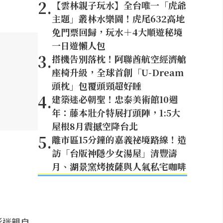
2
.
【雲林親子玩水】全台唯一「虎爺
主題」叢林水樂園！虎尾632高地
免門票回歸，玩水＋4大順遊秘境
一日遊懶人包
3
.
搭機告別落枕！阿聯酋航空經濟艙
座椅升級，全球首創「U-Dream
頭枕」包覆頭頸超好睡
4
.
建築迷必朝聖！忠泰美術館10週
年：藤本壯介特展打頭陣，1:5大
屋根8月震撼空降台北
5
.
離市區15分鐘的嘉義祕境路線！造
訪「台版神隱少女湯屋」清豐濤
月、湖景窯烤披薩與人氣私宅咖啡
影迷親自