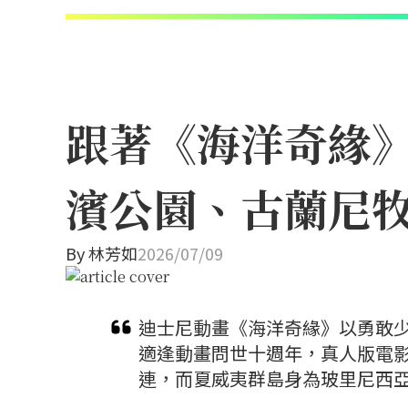
跟著《海洋奇緣
濱公園、古蘭尼
By
林芳如
2026/07/09
迪士尼動畫《海洋奇緣》以勇敢少
適逢動畫問世十週年，真人版電
連，而夏威夷群島身為玻里尼西