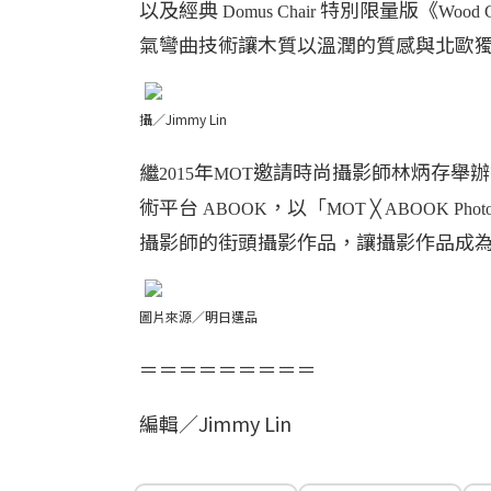
以及經典
特別限量版《
Domus Chair
Wood C
氣彎曲技術讓木質以溫潤的質感與北歐
攝／Jimmy Lin
繼
年
邀請時尚攝影師林炳存舉辦
2015
MOT
術平台
，以「
ABOOK
MOT ╳ ABOOK Photo
攝影師的街頭攝影作品，讓攝影作品成
圖片來源／明日選品
＝＝＝＝＝＝＝＝＝
編輯／Jimmy Lin