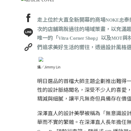
走上位於大直全新開幕的商場
泰
NOKE忠
次的店舖跳脫過往的場域策畫，以充滿
唯一的「
」以及
與
Vitra Corner Shop
MOT
們追求美好生活的嚮往，透過設計風格
攝／Jimmy Lin
明日選品的首檔大師主題企劃推出難得
性的設計脈絡聞名，深受不少人的喜愛
精減與細膩，讓平凡無奇但具備存在價
深澤直人的設計美學被稱為「無意識設
華而不實的繁雜。在深澤直人長年擔任