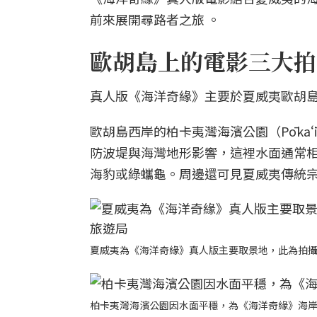
前來展開尋路者之旅 。
歐胡島上的電影三大拍
真人版《海洋奇緣》主要於夏威夷歐胡島
歐胡島西岸的柏卡夷灣海濱公園（Pōkaʻī
防波堤與海灣地形影響，這裡水面通常
海豹或綠蠵龜。周邊還可見夏威夷傳統宗教遺址
夏威夷為《海洋奇緣》真人版主要取景地，此為拍
柏卡夷灣海濱公園因水面平穩，為《海洋奇緣》海