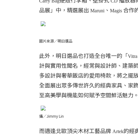
硬殼行李箱、壁掛式
播放器
Carry Bag
CD
R
品展」中，精選展出
、
合作
Maruni
Magis
圖片來源／明日選品
此外，明日選品也打造全台唯一的「
Vitr
計與實用性聞名，經常與設計師、建築
多設計與奢華飯店的愛用椅款，將之擺
全面展出眾多傳世許久的經典家具、家
至高美學與機能如何賦予空間鮮活魅力
攝／Jimmy Lin
而適逢北歐頂尖木材工藝品牌
的經
Artek