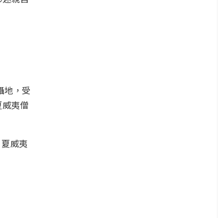
拍攝地，受
夏威夷僧