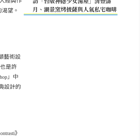
人經典作
訪「台版神隱少女湯屋」清豐濤
月、湖景窯烤披薩與人氣私宅咖啡
的渴望。
顧藝術設
也是許
」中
Shop
典設計的
》
ontrasti