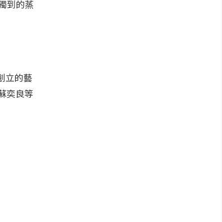
獨到的蒸
創立的藝
蘇奕良等