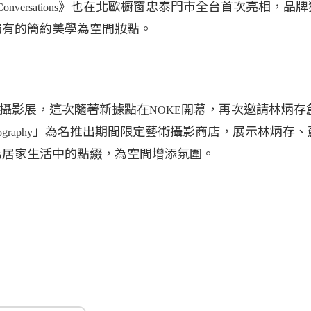
》也在北歐櫥窗忠泰門市全台首次亮相，品牌
onversations
獨有的簡約美學為空間妝點。
攝影展，這次隨著新據點在
開幕，再次邀請林炳存
NOKE
」為名推出期間限定藝術攝影商店，展示林炳存、
graphy
為居家生活中的點綴，為空間增添氛圍。