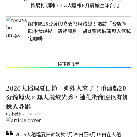
特展打頭陣，1:5大屋根8月震撼空降台北
離市區15分鐘的嘉義祕境路線！造訪「台版神
隱少女湯屋」清豐濤月、湖景窯烤披薩與人氣私
宅咖啡
接下篇文章
2026大稻埕夏日節｜蜘蛛人來了！重頭戲20
分鐘煙火×無人機燈光秀，迪化街商圈也有蜘
蛛人身影
By
林芳如
2026/07/08
2026大稻埕夏日節將於7月25日至8月15日在大稻