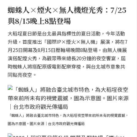
蜘蛛人×煙火×無人機燈光秀：7/25
與8/15晚上8點登場
大稻埕夏日節是台北最具指標性的夏日活動，今年活動
升級，首度推出「國際IP×煙火×無人機」展演，將在7
月25日開幕及8月15日壓軸場晚間8點登場，由無人機展
演搭配煙火秀，為觀眾帶來總長20分鐘的夜空饗宴，屆
時蜘蛛人將搭配原版電影配樂穿梭，與台北城市意象共
同點亮夜空。
「蜘蛛人」將融合臺北城市特色，為大稻埕夜空帶來前所未有的視覺震撼，
圖為示意圖。圖片來源｜台北市政府觀光傳播局