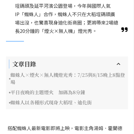
埕碼頭及延平河濱公園登場，今年與國際人氣
IP「蜘蛛人」合作，蜘蛛人不只在大稻埕碼頭廣
場出沒，也驚喜現身迪化街商圈；更將帶來2場總
長20分鐘的「煙火×無人機」燈光秀。
文章目錄
蜘蛛人×煙火×無人機燈光秀：7/25與8/15晚上8點登
場
平日夜晚的主題煙火 加碼為8分鐘
蜘蛛人以各種形式現身大稻埕、迪化街
搭配蜘蛛人最新電影即將上映，電影主角湯姆．霍蘭德