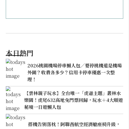
本日熱門
2026桃園機場停車懶人包／要停桃機還是機場
外圍？收費各多少？信用卡停車優惠一次整
理！
【雲林親子玩水】全台唯一「虎爺主題」叢林水
樂園！虎尾632高地免門票回歸，玩水＋4大順遊
秘境一日遊懶人包
搭機告別落枕！阿聯酋航空經濟艙座椅升級，