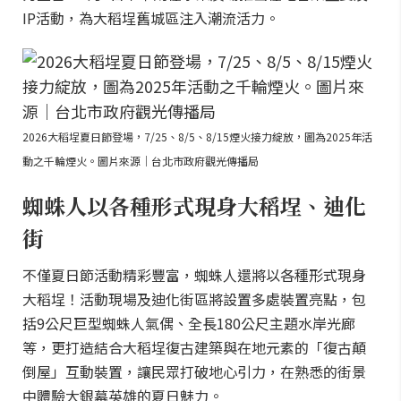
IP活動，為大稻埕舊城區注入潮流活力。
2026大稻埕夏日節登場，7/25、8/5、8/15煙火接力綻放，圖為2025年活
動之千輪煙火。圖片來源｜台北市政府觀光傳播局
蜘蛛人以各種形式現身大稻埕、迪化
街
不僅夏日節活動精彩豐富，蜘蛛人還將以各種形式現身
大稻埕！活動現場及迪化街區將設置多處裝置亮點，包
括9公尺巨型蜘蛛人氣偶、全長180公尺主題水岸光廊
等，更打造結合大稻埕復古建築與在地元素的「復古顛
倒屋」互動裝置，讓民眾打破地心引力，在熟悉的街景
中體驗大銀幕英雄的夏日魅力。