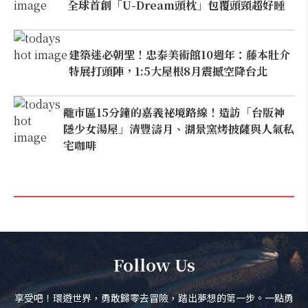
全球首創「U-Dream頭枕」包覆頭頸超好睡
建築迷必朝聖！忠泰美術館10週年：藤本壯介
特展打頭陣，1:5大屋根8月震撼空降台北
離市區15分鐘的嘉義祕境路線！造訪「台版神
隱少女湯屋」清豐濤月、湖景窯烤披薩與人氣私
宅咖啡
Follow Us
享受吧！環遊世界，勇敢歸零去冒險，踏出夢想的第一步。一點勇