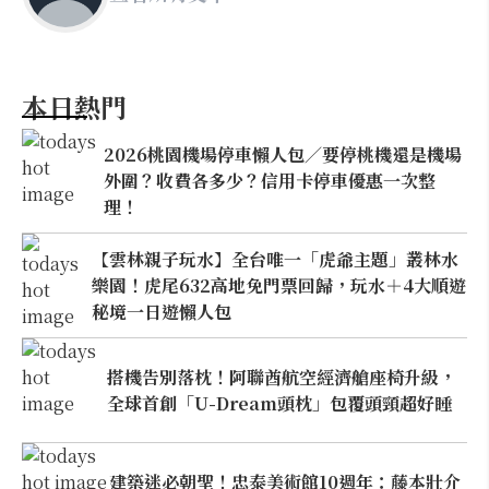
本日熱門
2026桃園機場停車懶人包／要停桃機還是機場
外圍？收費各多少？信用卡停車優惠一次整
理！
【雲林親子玩水】全台唯一「虎爺主題」叢林水
樂園！虎尾632高地免門票回歸，玩水＋4大順遊
秘境一日遊懶人包
搭機告別落枕！阿聯酋航空經濟艙座椅升級，
全球首創「U-Dream頭枕」包覆頭頸超好睡
建築迷必朝聖！忠泰美術館10週年：藤本壯介