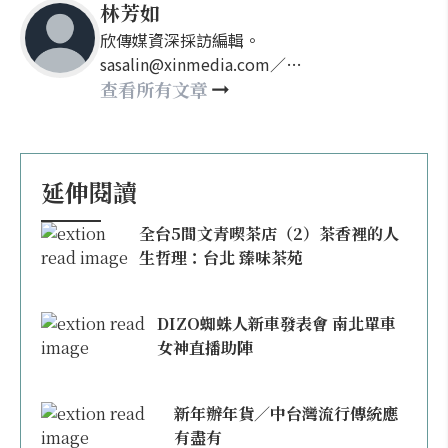
林芳如
欣傳媒資深採訪編輯。
sasalin@xinmedia.com／
happy21917@gmail.com
查看所有文章
延伸閱讀
全台5間文青喫茶店（2）茶香裡的人
生哲理：台北 臻味茶苑
DIZO蜘蛛人新車發表會 南北單車
女神直播助陣
新年辦年貨／中台灣流行傳統應
有盡有