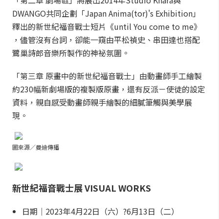
「第二章 劇場區」將展出2014年Studio Khara與
DWANGO共同企劃「Japan Anima(tor)'s Exhibition」
釋出的新世紀福音戰士短片《until You come to me》
，儘管沒有台詞，卻能一窺由平松禎史、串田達也搭配
鷺巢詩郎音樂所製作的神祕氛圍。
「第三章 原畫中的新世紀福音戰士」由動畫師手工繪製
約230幅新劇場版的複製版原畫，還有反派－使徒的設定
資料，親自感受動畫師親手繪製的細膩筆觸與美學展
現。
圖來源／曼迪傳播
新世紀福音戰士展 VISUAL WORKS
日期｜2023年4月22日（六）?6月13日（二）