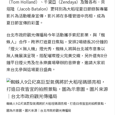
（Tom Holland）、千黛亞（Zendaya）及雅各布．貝
塔隆（Jacob Batalon）更特別為大稻埕夏日節錄製專屬
影片為活動暖身宣傳，影片將在多種管道中亮相，成為
夏日節宣傳的彩蛋。
台北市政府觀光傳播局今年活動攜手索尼影業，與「蜘
蛛人」合作，跨界打造夏日焦點，安排2場總長20分鐘的
「煙火×無人機」燈光秀，蜘蛛人將與台北城市意象以
無人機展演呈現，搭配璀璨煙火完美交織，另外還有8分
鐘平日煙火秀及在永樂廣場舉辦的音樂會，邀請大家前
來台北參與這場夏日盛典。
蜘蛛人9公尺高巨型氣偶將於大稻埕碼頭亮相，打造日夜皆宜的拍照景點，
圖為示意圖。圖片來源｜台北市政府觀光傳播局