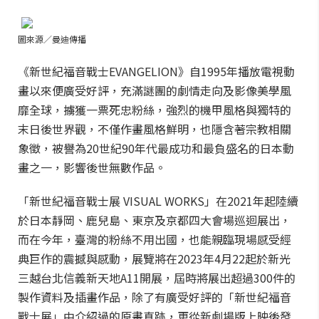
圖來源／曼迪傳播
《新世紀福音戰士EVANGELION》自1995年播放電視動
畫以來便廣受好評，充滿謎團的劇情走向及影像美學風
靡全球，擄獲一票死忠粉絲，強烈的機甲風格與獨特的
末日後世界觀，不僅作畫風格鮮明，也隱含著宗教相關
象徵，被譽為20世紀90年代最成功和最負盛名的日本動
畫之一，影響後世無數作品。
「新世紀福音戰士展 VISUAL WORKS」在2021年起陸續
於日本靜岡、鹿兒島、東京及京都四大會場巡迴展出，
而在今年，臺灣的粉絲不用出國，也能親臨現場感受經
典巨作的震撼與感動，展覽將在2023年4月22起於新光
三越台北信義新天地A11開展，屆時將展出超過300件的
製作資料及插畫作品，除了有廣受好評的「新世紀福音
戰士展」中介紹過的原畫真跡，更從新劇場版上映後發