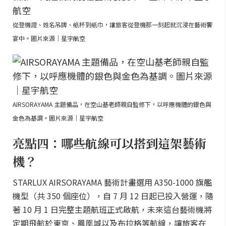
從登機證、姓名吊牌、紙杯到紙巾，讓旅客從登機那一刻起就沉浸在藝術饗
宴中。圖片來源｜星宇航空
AIRSORAYAMA 主題備品，在空山基老師親自監修下，以呼應機體的銀色與
金色為基調。圖片來源｜星宇航空
亮點四：哪些航線可以搭到這架藝術
機？
STARLUX AIRSORAYAMA 藝術計畫選用 A350-1000 旗艦
機型（共 350 個座位），自 7 月 12 日起已投入營運，隨
著 10 月 1 日完整主題航班正式啟航，未來這台藝術機將
定期飛航於東京、鳳凰城以及布拉格等航線，讓旅客在