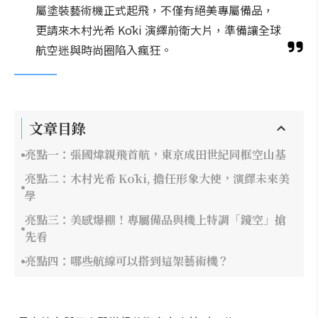
屬塗裝藝術機正式起飛，不僅有絕美專屬備品，
更請來木村光希 Kōki 演繹前衛大片，準備讓全球
航空迷與時尚圈陷入瘋狂。
文章目錄
亮點一：張國煒親飛首航，東京成田世紀同框空山基
亮點二：木村光希 Kōki, 擔任形象大使，演繹未來美
學
亮點三：美感爆棚！專屬備品與機上特調「鏡空」搶
先看
亮點四：哪些航線可以搭到這架藝術機？