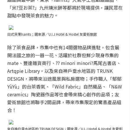
「米?豆お茶?」九州燒米餅等都將於現場提供，讓民眾在
甜點中發現茶食的魅力。
日式貝果harrits；圖來源／U.I.J Hotel & Hostel 友愛街旅館
除了茶食品牌，市集中也有14間選物品牌進駐，包含展
開法國之旅的一器一花、活躍於社群但鮮少現身市集的
mate、豐達雜貨商行、?? minori minori?馬尾古書店、
Artqpie Library，以及來自神戶垂水地區的 TRUNK
DESIGN，將帶來沿途風景與私房選物；手作職人「郁郁
YùYù」的台茶香氣、「Wild Fabric」自然織品、「N&W
ceramics」陶瓷器作品等也會帶來精心創作的品項；友
愛街旅館也將聯手2間品牌，帶來市集限定的驚喜產品組
合！
來自神戶垂水地區的 TRUNK DESIGN；圖來源／U.I.J Hotel & Hostel 友愛街