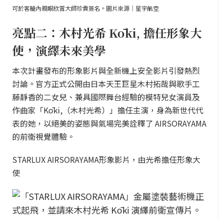
可於客艙內親眼欣賞大師珍貴簽名。圖片來源｜星宇航空
亮點二：木村光希 Kōki, 擔任形象大
使，演繹未來美學
本次計畫發布的形象影片與全新機上安全影片引發熱烈
討論。官方正式公開由日本天王巨星木村拓哉與歌手工
藤靜香的二女兒、兼具國際舞台經驗的模特兒女演員及
作曲家「Kōki,（木村光希）」擔任主演，身為新世代代
表的她，以絕美的姿態與氣場完美詮釋了 AIRSORAYAMA
的前衛視覺體驗。
STARLUX AIRSORAYAMA形象影片，由光希擔任形象大
使