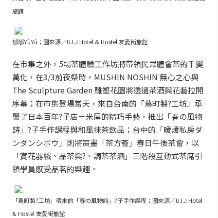
旅館
郁郁YùYù；圖來源／U.I.J Hotel & Hostel 友愛街旅館
在市集之外，5場茶體驗工作坊將帶領民眾體會茶的千變
萬化，在3/3前夜祭時，MUSHIN NOSHIN 無心之心與
The Sculpture Garden 雕塑花園將透過茶酒與花藝拉開
序幕；在市集登場當天，來自台南的「蔦町製?工坊」承
襲了日本百年?子店－米屋的精巧手藝，推出「春の風物
詩」?子手作課程與和風抹茶飲品；台中的「暖煖私房ダ
ンダンシボウ」則將策畫「茶方薈」春日午後茶會，以
「賞花器戲、品茶與?、調茶茶酒」三階段互動式茶席引
領學員感受品茗的樂趣。
「蔦町製?工坊」帶來的「春の風物詩」?子手作課程；圖來源／U.I.J Hotel
& Hostel 友愛街旅館