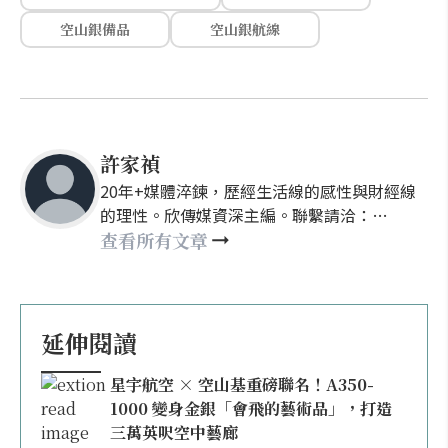
空山銀備品
空山銀航線
許家禎
20年+媒體淬鍊，歷經生活線的感性與財經線
的理性。欣傳媒資深主編。聯繫請洽：
nellyhsu@xinmedia.com
查看所有文章
延伸閱讀
星宇航空 × 空山基重磅聯名！A350-
1000 變身金銀「會飛的藝術品」，打造
三萬英呎空中藝廊