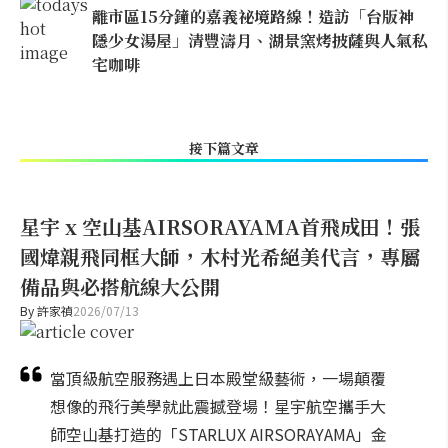
離市區15分鐘的嘉義祕境路線！造訪「台版神
隱少女湯屋」清豐濤月、湖景窯烤披薩與人氣私
宅咖啡
接下篇文章
星宇 x 空山基AIRSORAYAMA首飛成田！張
國煒親飛同框大師，木村光希絕美代言，專屬
備品與必搭航線大公開
By
許家禎
2026/07/13
當頂級航空服務遇上日本殿堂級藝術，一場顛覆
想像的飛行美學就此震撼登場！星宇航空攜手大
師空山基打造的「STARLUX AIRSORAYAMA」金