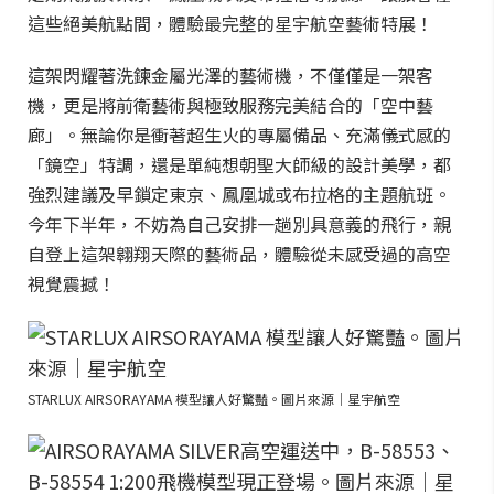
這些絕美航點間，體驗最完整的星宇航空藝術特展！
這架閃耀著洗鍊金屬光澤的藝術機，不僅僅是一架客
機，更是將前衛藝術與極致服務完美結合的「空中藝
廊」。無論你是衝著超生火的專屬備品、充滿儀式感的
「鏡空」特調，還是單純想朝聖大師級的設計美學，都
強烈建議及早鎖定東京、鳳凰城或布拉格的主題航班。
今年下半年，不妨為自己安排一趟別具意義的飛行，親
自登上這架翱翔天際的藝術品，體驗從未感受過的高空
視覺震撼！
STARLUX AIRSORAYAMA 模型讓人好驚豔。圖片來源｜星宇航空