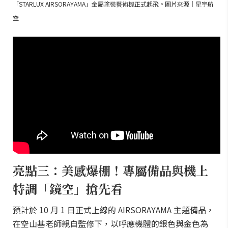
「STARLUX AIRSORAYAMA」金屬塗裝藝術機正式起飛。圖片來源｜星宇航
空
亮點三：美感爆棚！專屬備品與機上
特調「鏡空」搶先看
預計於 10 月 1 日正式上線的 AIRSORAYAMA 主題備品，
在空山基老師親自監修下，以呼應機體的銀色與金色為