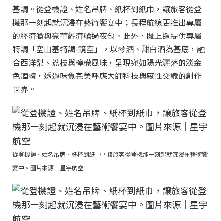
基調。從登機證、姓名吊牌、紙杯到紙巾，讓旅客從登
機那一刻起就沉浸在藝術饗宴中；長程航線更推出專屬
的經濟艙與豪華經濟艙過夜包。此外，機上還提供專屬
特調「空山基特調-鏡空」，以琴酒、甜白酒為基底，融
合西洋梨、荔枝與檸檬風味，呈現宛如陽光灑落的淡金
色酒體，透過味覺完美呼應大師科技與感性交織的創作
世界。
從登機證、姓名吊牌、紙杯到紙巾，讓旅客從登機那一刻起就沉浸在藝術饗
宴中。圖片來源｜星宇航空