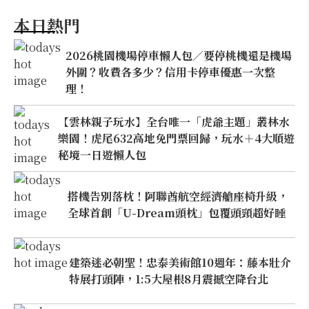
本日熱門
2026桃園機場停車懶人包／要停桃機還是機場
外圍？收費各多少？信用卡停車優惠一次整
理！
【雲林親子玩水】全台唯一「虎爺主題」叢林水
樂園！虎尾632高地免門票回歸，玩水＋4大順遊
秘境一日遊懶人包
搭機告別落枕！阿聯酋航空經濟艙座椅升級，
全球首創「U-Dream頭枕」包覆頭頸超好睡
建築迷必朝聖！忠泰美術館10週年：藤本壯介
特展打頭陣，1:5大屋根8月震撼空降台北