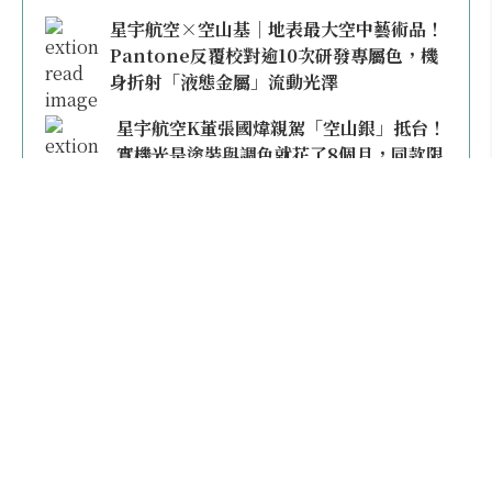
星宇航空×空山基｜地表最大空中藝術品！
Pantone反覆校對逾10次研發專屬色，機
身折射「液態金屬」流動光澤
星宇航空K董張國煒親駕「空山銀」抵台！
實機光是塗裝與調色就花了8個月，同款限
量模型上架即秒殺
本日熱門
2026桃園機場停車懶人包／要停桃機還是機場
外圍？收費各多少？信用卡停車優惠一次整
理！