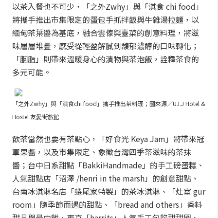
以茶入餐也不可少，「之外Zwhy」與「淇食 chi food」
將攜手推出市集限定的蛋包手抓拌飯與牛雜湯拉麵，以
緬甸茶葉醬為基底，融合雲傣與臺菜的創意料理，將滋
味層層堆疊，感受從輕盈解膩到馥郁濃醇的口味轉化；
「胭脂」則帶來溫暖身心的漬物與茶泡飯，詮釋茶食的
多元可能。
「之外Zwhy」與「淇食chi food」攜手推出茶料理；圖來源／U.I.J Hotel &
Hostel 友愛街旅館
飲茶當然也要有茶點心，「好食光 Keya Jam」將帶來冠
軍果醬，以及市集限定、象徵台灣四季茶滋味的茶抹
醬；台中日系甜點「BakkiHandmade」的手工磅蛋糕、
人氣甜點店「沼澤 /henri in the marsh」的創意甜點、
台南冰淇淋名店「蜷尾家特製」的茶冰淇淋、「灶室 gur
room」隨季節而遇的甜點、「bread and others」香料
甜品與最中餅、東京「harrits」人氣手工包餡甜甜圈、