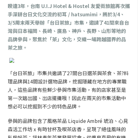
睽違3年，台南 U.I.J Hotel & Hostel 友愛街旅館再次攜
手深耕台日文化交流的初耳 / hatsumimi，將於3/4、
3/5周末兩天舉辦「台日茶旅」市集，邀請了41間來自台
灣與日本福岡、長崎、廣島、神戶、長野、山形等地的
品牌參與，聚焦於「茶」文化，交織一場跨越國界的品
茶之旅。
「台日茶旅」市集共邀請了27間台日選茶與茶食、茶?料
理品牌與14間設計選物品牌，挖掘隱藏在地方的專業職
人，這些品牌有些鮮少參與市集活動，有的店家甚至是
第一次踏出國、出店擺攤哦！因此在兩天的市集活動中
想必可以挖掘到不少的特色品牌。
參與的品牌包含了風格茶品 Liquide Ambré 琥泊、心見
森活工作坊 x 有時甘杯及喫茶店香，呈現了絕佳風味的
私房好茶；坪林青年茶業發展協會、從廣島直飛的有機