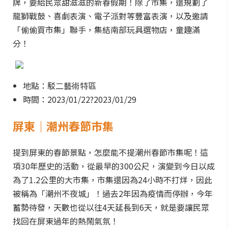
牌，要給民眾甜滋滋的新春假期！除了市集，還規劃了
龍獅戰鼓、喜劇表演、電子派對等豐富表演，以及邀請
「偷偷買市集」聯手，集結南部玩具選物店，童趣滿
分！
地點：駁二藝術特區
時間：2023/01/22?2023/01/29
屏東｜潮州春節市集
提到屏東的春節景點，怎麼能不提潮州春節市集呢！這
項30年歷史的活動，從最早的300公尺，演變到今日以成
為了1.2公里的大市集，市集還因為24小時不打烊，因此
被稱為「潮州不夜城」！過去2年因為疫情而停辦，今年
蓄勢待發，天數也從以往4天延長到6天，就是要讓民眾
找回在屏東過年的熱鬧氣氛！