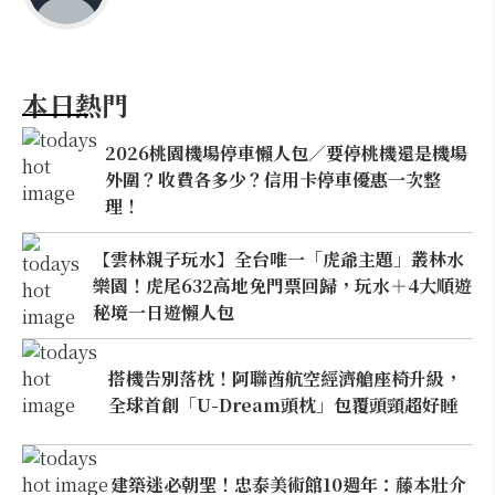
本日熱門
2026桃園機場停車懶人包／要停桃機還是機場
外圍？收費各多少？信用卡停車優惠一次整
理！
【雲林親子玩水】全台唯一「虎爺主題」叢林水
樂園！虎尾632高地免門票回歸，玩水＋4大順遊
秘境一日遊懶人包
搭機告別落枕！阿聯酋航空經濟艙座椅升級，
全球首創「U-Dream頭枕」包覆頭頸超好睡
建築迷必朝聖！忠泰美術館10週年：藤本壯介