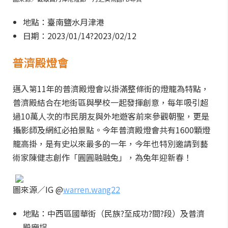
地點：臺南鹽水月津港
日期：2023/01/14?2023/02/12
普濟殿燈會
邁入第11年的普濟殿燈會以掛滿整條街的燈籠為特點，
普濟殿結合在地街區與學校一起發揮創意，每年吸引超
過10萬人次的市民朋友與外地遊客前來參觀朝聖，更是
攝影師及網紅必拍景點。今年普濟殿燈會共有1600顆燈
籠高掛，是有史以來最多的一年，今年也特別邀請到藝
術家陳健志創作「圓圓融融兔」，為兔年迎新春！
圖來源／IG @
warren.wang22
地點：中西區國華街（民族?至成功?間?段）及普濟
殿廟埕