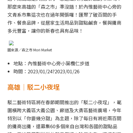
那麼來高雄的「森之市」準沒錯！於內惟藝術中心旁的
文青系市集這次也在過年開張囉！匯聚了破百間的手
作、餐食品牌，從居家生活用品到甜點鹹食，餐與攤商
多元豐富，讓你的新春也具有品味！
圖來源／森之市 Mori Market
地點：內惟藝術中心旁小葉欖仁步道
時間：2023/01/24?2023/01/26
高雄｜駁二小夜埕
駁二藝術特區將在春節期間推出的「駁二小夜埕」，範
圍橫跨大義區大義公園、廊道及大勇區藝術廣場，今年
特別以「你要幾分甜」為主題，除了每日有將近兩百間
的攤商出攤，還募集60多個來自台灣和各國的甜點品