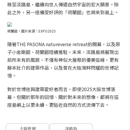
移至淡路島，繼續向世人傳遞自然宇宙的宏大願景。除
此之外，另一座備受好評的「荷蘭館」也將來到島上。
荷蘭館。圖片來源｜EXPO2025
隨著THE PASONA natureverse retreat的開幕，以及原
子小金剛館、荷蘭館陸續進駐，未來，淡路島將展現出
前所未有的風貌，不僅有神似大屋根的優美弧線，更有
藤本壯介的建築作品，以及曾在大阪灣畔閃耀的世博記
憶。
對於世博迷與建築愛好者而言，即使2025大阪世博落
幕，但關於那年的回憶、關於對未來的想像，都將在這
座島嶼上以更永續、更貼近自然的方式流傳下去。
大阪世博
淡路島