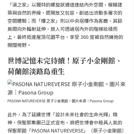
「渦之家」以獨特的螺旋狀通道連結內外空間，模糊建
築與自然的界線，既開放又包容，創造出流動多層次的
空間體驗；而「樓之家」則以中央塔樓作為客廳，其餘
房間向外輻射延伸，旅人可透過塔內外的階梯拾級而
上，最終抵達屋頂花園平台，享受 360 度被自然擁抱的
開闊視野。
世博記憶未完待續！原子小金剛館、
荷蘭館淡路島重生
PASONA NATUREVERSE 原子小金剛館。圖片來源｜Pasona Group
此外，為了延續世博「設計未來社會的生命光輝」精
神，保聖那集團已正式宣布，將把世博會中極具人氣的
保聖那館「PASONA NATUREVERSE」（原子小金剛館）