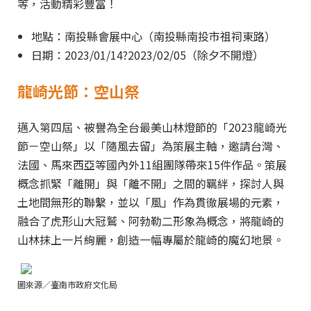
等，活動精彩豐富！
地點：南投縣會展中心（南投縣南投市祖祠東路）
日期：2023/01/14?2023/02/05（除夕不開燈）
龍崎光節：空山祭
邁入第四屆、被譽為全台最美山林燈節的「2023龍崎光
節－空山祭」以「隨風去留」為策展主軸，邀請台灣、
法國、馬來西亞等國內外11組團隊帶來15件作品。策展
概念抓緊「離開」與「離不開」之間的羈絆，探討人與
土地間無形的聯繫，並以「風」作為貫徹展場的元素，
融合了虎形山大冠鷲、阿勃勒二形象為概念，將龍崎的
山林抹上一片絢麗，創造一幅專屬於龍崎的魔幻地景。
圖來源／臺南市政府文化局