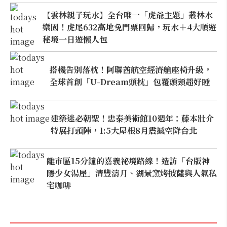
【雲林親子玩水】全台唯一「虎爺主題」叢林水
樂園！虎尾632高地免門票回歸，玩水＋4大順遊
秘境一日遊懶人包
搭機告別落枕！阿聯酋航空經濟艙座椅升級，
全球首創「U-Dream頭枕」包覆頭頸超好睡
建築迷必朝聖！忠泰美術館10週年：藤本壯介
特展打頭陣，1:5大屋根8月震撼空降台北
離市區15分鐘的嘉義祕境路線！造訪「台版神
隱少女湯屋」清豐濤月、湖景窯烤披薩與人氣私
宅咖啡