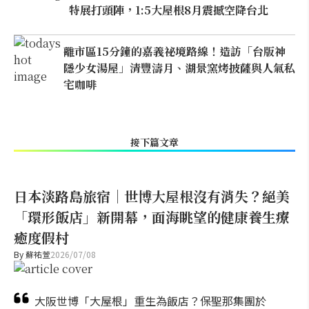
特展打頭陣，1:5大屋根8月震撼空降台北
離市區15分鐘的嘉義祕境路線！造訪「台版神
隱少女湯屋」清豐濤月、湖景窯烤披薩與人氣私
宅咖啡
接下篇文章
日本淡路島旅宿｜世博大屋根沒有消失？絕美
「環形飯店」新開幕，面海眺望的健康養生療
癒度假村
By
蘇祐萱
2026/07/08
大阪世博「大屋根」重生為飯店？保聖那集團於