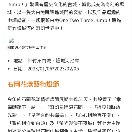
Jump！」將具有歷史文化的古城，轉化成充滿奇幻的場
域，以一隻大白兔跳躍進城門的姿態，以及作品逗趣的
中譯諧音，一起跟著白兔One Two Three Jump！跳進
新竹護城河的奇幻世界中！
圖來源／都市藝術工作室
地點：新竹東門城、護城河沿岸
日期：2023/01/06?2023/02/05
石岡花漾藝術燈節
今年的石岡花漾藝術燈節展期共達51天，共設置了「幸
福轉運下一站」、「奇幻星際湛石岡」、「遇見騎跡放
光彩」、「星空有約共嬋娟」、「心心相映百花漾」、
「誓約相守到白頭」及「螢光漫漫不夜城」等七大主題
燈區充分展現出石岡山城特色。主燈「璀燦星空塔」位