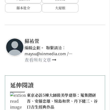
藤本壯介
大屋根
蘇祐萱
編輯企劃。 聯繫請洽：
maysu@xinmedia.com /
may860527@gmail.com
查看所有文章
延伸閱讀
東京必訪5棟大師級美學建築：蒐集隈研
吾、安藤忠雄、妹島和世、丹下健三、谷
口吉生經典作品