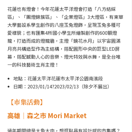
花蓮也有燈會！今年花蓮太平洋燈會打造「八方結綵
區」、「團燈錦簇區」、「企業燈區」3大燈區，有東華
大學藝設系學生創作的八座玉兔燈飾，呈現玉兔多種可
愛樣貌；也有匯集4所國小學生所繪製創作的600顆燈
籠，打造而成的燈籠牆，主燈「鏡花水月」以宇宙圓滿
月亮共構造型作為主結構，搭配圓形中央的巨型LED屏
幕，搭配撼動人心的音樂、燈光特效與水舞，是全台唯
一的科技藝術生肖主燈！
地點：花蓮太平洋花蓮市太平洋公園南濱段
日期：2023/01/14?2023/02/13（除夕不展出）
【
市集活動
】
高雄｜森之市 Mori Market
過年期間總是大魚大肉，想逛點具有設計感的市集嗎？