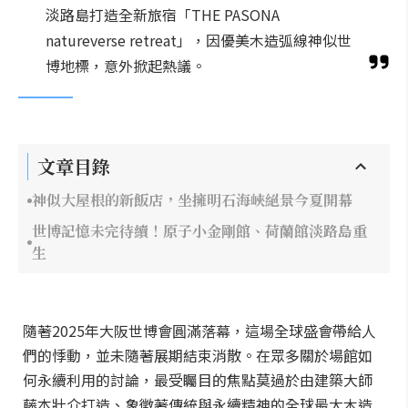
淡路島打造全新旅宿「THE PASONA
natureverse retreat」，因優美木造弧線神似世
博地標，意外掀起熱議。
文章目錄
神似大屋根的新飯店，坐擁明石海峽絕景今夏開幕
世博記憶未完待續！原子小金剛館、荷蘭館淡路島重
生
隨著2025年大阪世博會圓滿落幕，這場全球盛會帶給人
們的悸動，並未隨著展期結束消散。在眾多關於場館如
何永續利用的討論，最受矚目的焦點莫過於由建築大師
藤本壯介打造、象徵著傳統與永續精神的全球最大木造