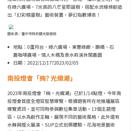
在綠六廣場，7米高的八芒星耶誕樹，搭配水流線條創造
出「幻彩精靈樹」藝術裝置，夢幻指數爆表！
圖來源／臺中市政府觀光旅遊局
地點：0蛋月台、綠六廣場、東豐綠廊、鵲橋、石
農咖啡廣場、情人木橋及食水嵙溪休閒農園
日期：2022/12/17?2023/02/05
南投燈會「絢? 光織潮」
2023年南投燈會「絢。光織潮」已於1/14點燈，今年南
投燈會首度全燈區智慧導覽，根據遊客所在地推播展區
導覽資訊，並可同時參與數位集章活動。13個主題燈
區，以水為創作主軸，展現不同的藝術風格，此外還有
水舞與煙火展演、SUP立式划槳體驗、花海地景藝術