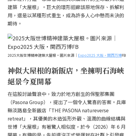
建築「大屋根」。巨大的環形迴廊該原地保存、拆解利
用，還是以某種形式重生，成為許多人心中懸而未決的
期待。
2025大阪世博精神建築大屋根。圖片來源｜
Expo2025 大阪・関西万博
FB
神似大屋根的新飯店，坐擁明石海峽
絕景今夏開幕
在這股討論聲浪中，致力於地方創生的保聖那集團
（Pasona Group），提出了一個令人驚喜的答案。兵庫
縣淡路島全新飯店「THE PASONA natureverse
retreat」，其優美的木造弧形外觀、溫潤的曲線結構與
世博「大屋根」有著驚人相似度，於今（2026）年 6 月
開幕。有趣的是，先前還沒正式營運就在社群上引發瘋