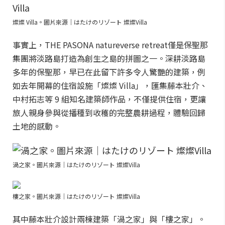
燦燦 Villa。圖片來源｜はたけのリゾート 燦燦Villa
事實上，THE PASONA natureverse retreat僅是保聖那
集團將淡路島打造為創生之島的拼圖之一。深耕淡路島
多年的保聖那，早已在此留下許多令人驚艷的建築，例
如去年開幕的住宿設施「燦燦 Villa」，匯集藤本壯介、
中村拓志等 9 組知名建築師作品，不僅提供住宿，更讓
旅人親身參與從播種到收穫的完整農耕過程，體驗回歸
土地的感動。
渦之家。圖片來源｜はたけのリゾート 燦燦Villa
樓之家。圖片來源｜はたけのリゾート 燦燦Villa
其中藤本壯介設計兩棟建築「渦之家」與「樓之家」。