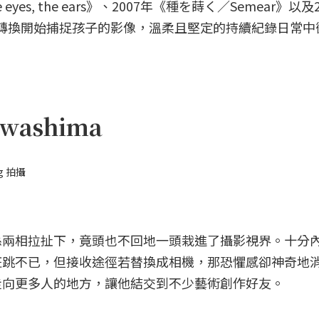
eyes, the ears》、2007年《種を蒔く／Semear》以及2
更因身份轉換開始捕捉孩子的影像，溫柔且堅定的持續紀錄日常
awashima
g 拍攝
係兩相拉扯下，竟頭也不回地一頭栽進了攝影視界。十分
狂跳不已，但接收途徑若替換成相機，那恐懼感卻神奇地
走向更多人的地方，讓他結交到不少藝術創作好友。