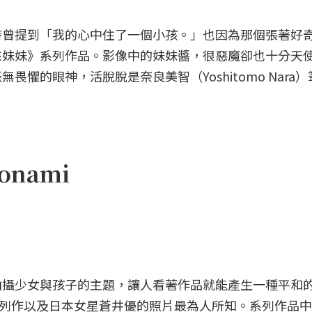
時曾提到「我的心中住了一個小孩。」也因為那個張著好
來妹妹》系列作品。影像中的妹妹醬，很惡魔卻也十分天
懼的眼神，活脫脫是奈良美智（Yoshitomo Nara
onami
拍攝少女與孩子的主題，讓人看著作品就能產生一種平和
embly》系列作以及日本女星蒼井優的照片最為人所知。系列作品