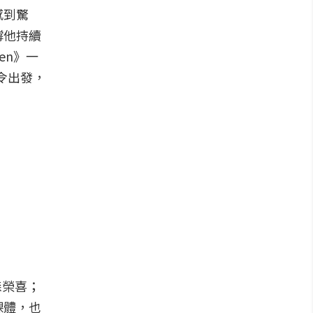
感到驚
撐他持續
en》一
指令出發，
的森榮喜；
裸體，也