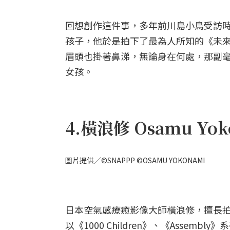
回想創作這件事，多年前川島小鳥受訪
孩子，他於是拍下了最為人所知的《未
眉頭也掛著鼻涕，無論身在何處，那副毫無畏
女孩。
4.橫浪修 Osamu Yok
圖片提供／©SNAPPP ©OSAMU YOKONAMI
日本空氣感療癒影像大師橫浪修，擅長
以《1000 Children》、《Ass