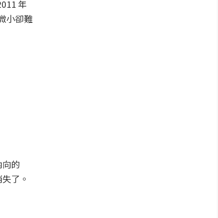
011 年
中微小卻難
內向的
消失了。