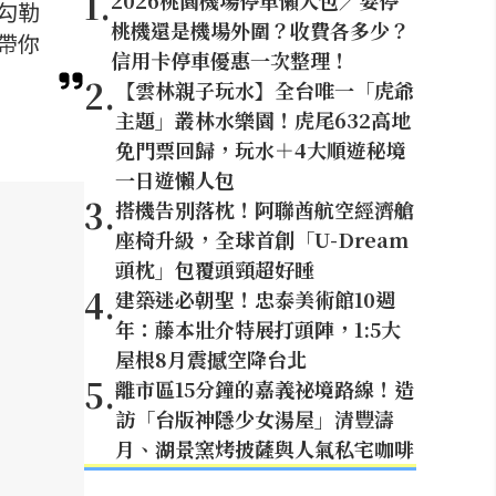
1
.
2026桃園機場停車懶人包／要停
勾勒
桃機還是機場外圍？收費各多少？
帶你
信用卡停車優惠一次整理！
2
.
【雲林親子玩水】全台唯一「虎爺
主題」叢林水樂園！虎尾632高地
免門票回歸，玩水＋4大順遊秘境
一日遊懶人包
3
.
搭機告別落枕！阿聯酋航空經濟艙
座椅升級，全球首創「U-Dream
頭枕」包覆頭頸超好睡
4
.
建築迷必朝聖！忠泰美術館10週
年：藤本壯介特展打頭陣，1:5大
屋根8月震撼空降台北
5
.
離市區15分鐘的嘉義祕境路線！造
訪「台版神隱少女湯屋」清豐濤
月、湖景窯烤披薩與人氣私宅咖啡