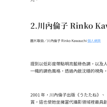
2.川內倫子 Rinko Ka
圖片取自／川內倫子 Rinko Kawauchi
個人網頁
提到以低彩度帶點明亮藍綠色調，以及
一幟的調色風格，透過內斂沈穩的視角
2001 年，川內倫子出版《うたたね》
賞，這也使她坐擁當代攝影領域裡最具