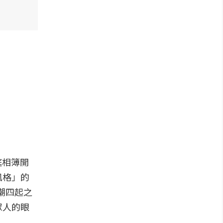
庭相簿開
風格」的
熱潮四起之
眾人的眼