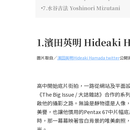
7.水谷吉法 Yoshinori Mizutani
1.濱田英明 Hideaki 
圖片取自／
濱田英明Hideaki Hamada twitter
公開
高中開始底片街拍，一路從網站及平面
《The Big Issue / 大誌雜誌
啟他的攝影之路。無論是靜物還是人像
美譽，也讓他慣用的Pentax 67中片幅
時，那一幕幕映著雪白背景的唯美劇照
光。