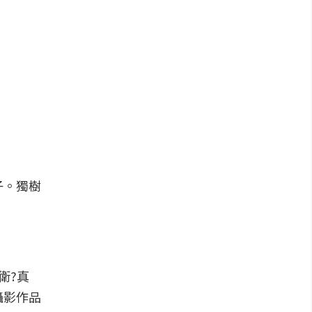
子。獨樹
衛?真
攝影作品