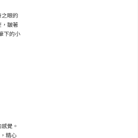
奇之眼的
使，皺著
）筆下的小
的感覺。
中，精心