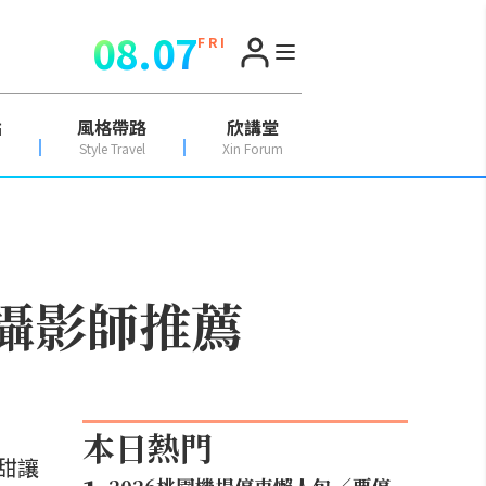
08.07
F R I
點
風格帶路
欣講堂
Style Travel
Xin Forum
攝影師推薦
本日熱門
甜讓