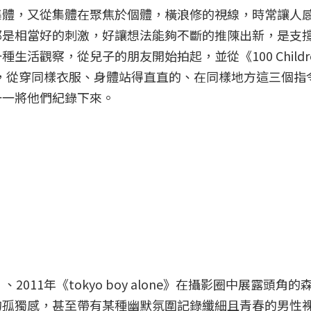
集體，又從集體在聚焦於個體，橫浪修的視線，時常讓人
都是相當好的刺激，好讓想法能夠不斷的推陳出新，是支
活觀察，從兒子的朋友開始拍起，並從《100 Childr
貫的任務，從穿同樣衣服、身體站得直直的、在同樣地方這三個
一一將他們紀錄下來。
ls》、2011年《tokyo boy alone》在攝影圈中展露頭角
的孤獨感，甚至帶有某種幽默氛圍記錄纖細且青春的男性