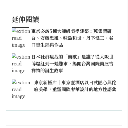
延伸閱讀
東京必訪5棟大師級美學建築：蒐集隈研
吾、安藤忠雄、妹島和世、丹下健三、谷
口吉生經典作品
日本社群瘋找的「蘭獸」是誰？從大阪世
博爆紅到一娃難求，揭開台灣國際蘭展吉
祥物的誕生故事
東京新飯店｜東京壹酒店以日式匠心與侘
寂美學，重塑國際奢華設計的地方性語彙