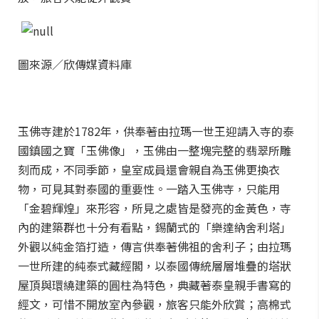
圖來源／欣傳媒資料庫
玉佛寺建於1782年，供奉著由拉瑪一世王迎請入寺的泰
國鎮國之寶「玉佛像」，玉佛由一整塊完整的翡翠所雕
刻而成，不同季節，皇室成員還會親自為玉佛更換衣
物，可見其對泰國的重要性。一踏入玉佛寺，只能用
「金碧輝煌」來形容，所見之處皆是發亮的金黃色，寺
內的建築群也十分有看點，錫蘭式的「樂達納舍利塔」
外觀以純金箔打造，傳言供奉著佛祖的舍利子；由拉瑪
一世所建的純泰式藏經閣，以泰國傳統層層堆疊的塔狀
屋頂與環繞建築的圓柱為特色，典藏著泰皇親手書寫的
經文，可惜不開放室內參觀，旅客只能外欣賞；高棉式