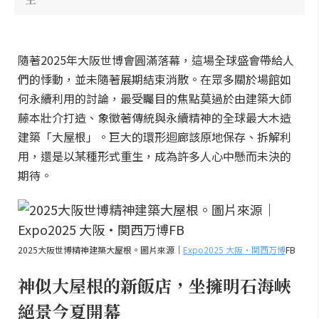
隨著2025年大阪世博會圓滿落幕，這場全球盛會帶給人
們的悸動，並未隨著展期結束消散。在眾多關於場館如
何永續利用的討論，最受矚目的焦點莫過於由建築大師
藤本壯介打造、象徵著傳統與永續精神的全球最大木造
建築「大屋根」。巨大的環形迴廊該原地保存、拆解利
用，還是以某種形式重生，成為許多人心中懸而未決的
期待。
2025大阪世博精神建築大屋根。圖片來源｜
Expo2025 大阪・関西万博
FB
神似大屋根的新飯店，坐擁明石海峽
絕景今夏開幕