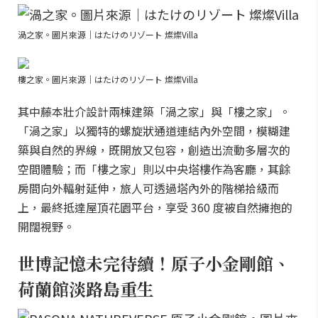
渦之家。圖片來源｜はたけのリゾート 燦燦Villa
樓之家。圖片來源｜はたけのリゾート 燦燦Villa
其中藤本壯介設計兩棟建築「渦之家」與「樓之家」。
「渦之家」以獨特的螺旋狀通道連結內外空間，模糊建
築與自然的界線，既開放又包容，創造出流動多層次的
空間體驗；而「樓之家」則以中央塔樓作為客廳，其餘
房間向外輻射延伸，旅人可透過塔內外的階梯拾級而
上，最終抵達屋頂花園平台，享受 360 度被自然擁抱的
開闊視野。
世博記憶未完待續！原子小金剛館、
荷蘭館淡路島重生