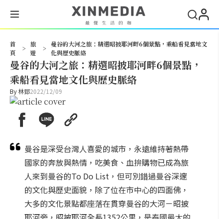
搜尋
首
旅
曼谷的大河之旅：精選昭披耶河畔6個景點，乘船看見當地文
>
>
頁
遊
化與歷史脈絡
曼谷的大河之旅：精選昭披耶河畔6個景點，
乘船看見當地文化與歷史脈絡
By
林郅
2022/12/09
曼谷是深受台灣人喜愛的城市，永遠維持著熱帶
國家的奔放與熱情，吃美食、血拚購物已成為旅
人來到曼谷的To Do List，但可別錯過曼谷深邃
的文化與歷史面貌，除了位在市中心的四面佛，
大多的文化景點都座落在貫穿曼谷的大河－昭披
耶河旁，昭披耶河全長1352公里，是泰國最大的