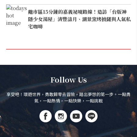
離市區15分鐘的嘉義祕境路線！造訪「台版神
隱少女湯屋」清豐濤月、湖景窯烤披薩與人氣私
宅咖啡
Follow Us
享受吧！環遊世界，勇敢歸零去冒險，踏出夢想的第一步。一點勇
氣，一點熱情，一點快樂，一點挑戰