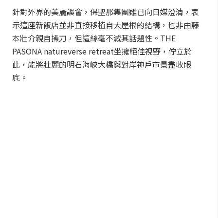
針對外界的美麗誤會，保聖那集團雖已向日媒澄清，表
示這座新飯店並非直接移植自大屋根的結構，也非由藤
本壯介親自操刀，但這絲毫不減其話題性。THE
PASONA natureverse retreat坐擁絕佳視野，佇立於
此，能將壯麗的明石海峽大橋與對岸神戶市景盡收眼
底。