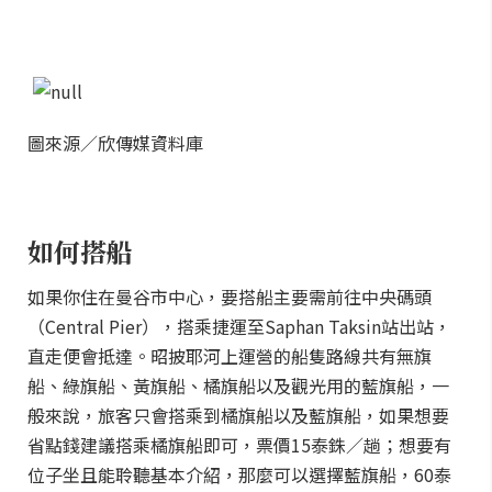
圖來源／欣傳媒資料庫
如何搭船
如果你住在曼谷市中心，要搭船主要需前往中央碼頭
（Central Pier），搭乘捷運至Saphan Taksin站出站，
直走便會抵達。昭披耶河上運營的船隻路線共有無旗
船、綠旗船、黃旗船、橘旗船以及觀光用的藍旗船，一
般來說，旅客只會搭乘到橘旗船以及藍旗船，如果想要
省點錢建議搭乘橘旗船即可，票價15泰銖／趟；想要有
位子坐且能聆聽基本介紹，那麼可以選擇藍旗船，60泰