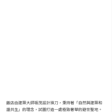
飯店由建築大師坂茂設計操刀，秉持著「自然與建築和
諧共生」的理念，試圖打造一處極致奢華的避世聖地。