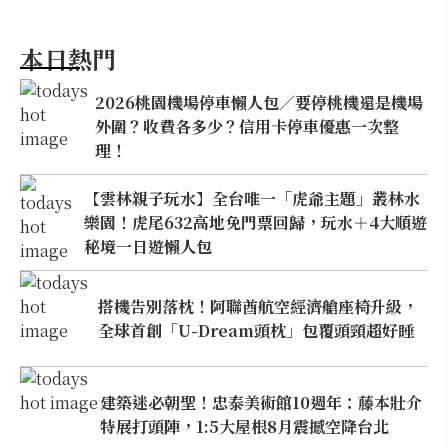
本日熱門
2026桃園機場停車懶人包／要停桃機還是機場
外圍？收費各多少？信用卡停車優惠一次整
理！
【雲林親子玩水】全台唯一「虎爺主題」叢林水
樂園！虎尾632高地免門票回歸，玩水＋4大順遊
秘境一日遊懶人包
搭機告別落枕！阿聯酋航空經濟艙座椅升級，
全球首創「U-Dream頭枕」包覆頭頸超好睡
建築迷必朝聖！忠泰美術館10週年：藤本壯介
特展打頭陣，1:5大屋根8月震撼空降台北