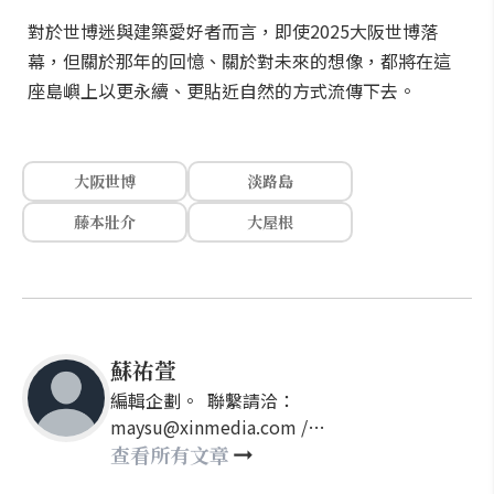
對於世博迷與建築愛好者而言，即使2025大阪世博落
幕，但關於那年的回憶、關於對未來的想像，都將在這
座島嶼上以更永續、更貼近自然的方式流傳下去。
大阪世博
淡路島
藤本壯介
大屋根
蘇祐萱
編輯企劃。 聯繫請洽：
maysu@xinmedia.com /
may860527@gmail.com
查看所有文章