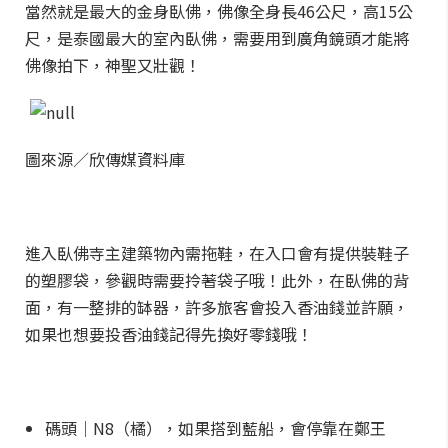
當然就是最大的金身臥佛，佛像全身長46公尺，高15公
尺，是泰國最大的室內臥佛，需要用到廣角鏡頭才能將
佛像拍下，神聖又壯觀！
圖來源／欣傳媒資料庫
進入臥佛寺主建築物內需拖鞋，在入口會有提供裝鞋子
的塑膠袋，參觀時需要拎著袋子哦！此外，在臥佛的背
面，有一整排的缽器，許多旅客會投入香油錢並許願，
如果也想要投香油錢記得先換好零錢哦！
碼頭｜N8（橘），如果搭到藍船，會停靠在鄭王