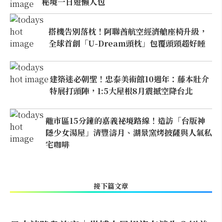
秘境一日遊懶人包
搭機告別落枕！阿聯酋航空經濟艙座椅升級，
全球首創「U-Dream頭枕」包覆頭頸超好睡
建築迷必朝聖！忠泰美術館10週年：藤本壯介
特展打頭陣，1:5大屋根8月震撼空降台北
離市區15分鐘的嘉義祕境路線！造訪「台版神
隱少女湯屋」清豐濤月、湖景窯烤披薩與人氣私
宅咖啡
接下篇文章