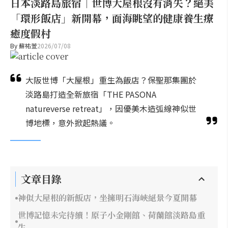
日本淡路島旅宿｜世博大屋根沒有消失？絕美
「環形飯店」新開幕，面海眺望的健康養生療
癒度假村
By
蘇祐萱
2026/07/08
大阪世博「大屋根」重生為飯店？保聖那集團於
淡路島打造全新旅宿「THE PASONA
natureverse retreat」，因優美木造弧線神似世
博地標，意外掀起熱議。
文章目錄
神似大屋根的新飯店，坐擁明石海峽絕景今夏開幕
世博記憶未完待續！原子小金剛館、荷蘭館淡路島重
生