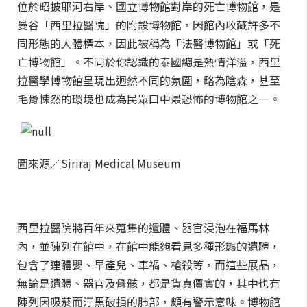
位於昭披耶河右岸、國立博物館對岸的死亡博物館，是
曼谷「西里拉醫院」的附設博物館，因館內收藏許多不
同形態的人體標本，因此被稱為「法醫博物館」或「死
亡博物館」。不同於你認識的泰國總是熱情洋溢，西里
拉醫學博物館呈現出迥然不同的氛圍，略為陰森，甚至
毛骨悚然的環境也成為民眾口中最恐怖的博物館之一。
圖來源／Siriraj Medical Museum
西里拉醫院將百年來蒐集的遺體、器官浸泡在福馬林
內，並陳列在館中，在館中能夠看見多種形態的遺體，
包含了連體嬰、早產兒、車禍、槍殺等，而這些展品，
無論是遺體、器官及骨骸，都是貨真價實的，其中也有
陳列因吸菸而汙黑破損的肺部，頗有警示意味。博物館