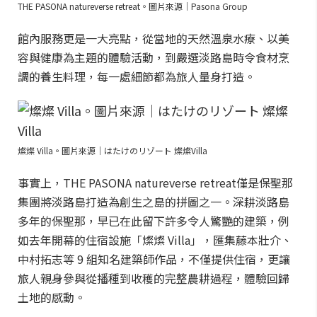
THE PASONA natureverse retreat。圖片來源｜Pasona Group
館內服務更是一大亮點，從當地的天然溫泉水療、以美
容與健康為主題的體驗活動，到嚴選淡路島時令食材烹
調的養生料理，每一處細節都為旅人量身打造。
燦燦 Villa。圖片來源｜はたけのリゾート 燦燦Villa
事實上，THE PASONA natureverse retreat僅是保聖那
集團將淡路島打造為創生之島的拼圖之一。深耕淡路島
多年的保聖那，早已在此留下許多令人驚艷的建築，例
如去年開幕的住宿設施「燦燦 Villa」，匯集藤本壯介、
中村拓志等 9 組知名建築師作品，不僅提供住宿，更讓
旅人親身參與從播種到收穫的完整農耕過程，體驗回歸
土地的感動。