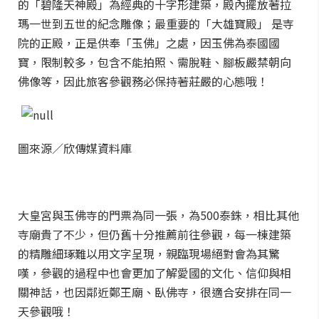
的「碧隆天神殿」為經典的十字形建築，殿內擺放著拉
瑪一世到五世的紀念雕像；最重要的「大雄寶殿」 是寺
院的正殿，正是供奉「玉佛」之處，因玉佛為泰國國
寶，限制較多，包含不能拍照、需脫鞋、腳板嚴禁朝向
佛像等，因此旅客參觀務必保持著莊嚴的心態哦！
圖來源／欣傳媒資料庫
大皇宮與玉佛寺的門票為同一張，為500泰銖，相比其他
寺廟貴了不少，但仍舊十分推薦前往參觀，每一棟建築
的精雕細琢難以用文字呈現，親臨現場絕對會為其驚
嘆，參觀的過程中也會更加了解愛國的文化、信仰與相
關神話，也因鄰近鄭王廟、臥佛寺，很適合安排在同一
天參觀哦！