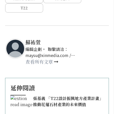
T22
蘇祐萱
編輯企劃。 聯繫請洽：
maysu@xinmedia.com /
may860527@gmail.com
查看所有文章
延伸閱讀
張基義 「T22設計振興地方產業計畫」
推動花蓮石材產業的未來價值