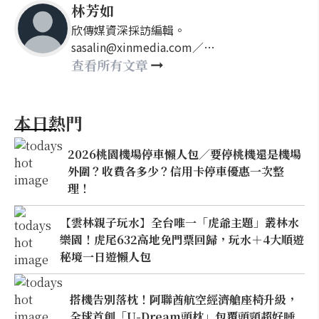
林芳如
欣傳媒資深採訪編輯。
sasalin@xinmedia.com／
happy21917@gmail.com
查看所有文章
本日熱門
2026桃園機場停車懶人包／要停桃機還是機場
外圍？收費各多少？信用卡停車優惠一次整
理！
【雲林親子玩水】全台唯一「虎爺主題」叢林水
樂園！虎尾632高地免門票回歸，玩水＋4大順遊
秘境一日遊懶人包
搭機告別落枕！阿聯酋航空經濟艙座椅升級，
全球首創「U-Dream頭枕」包覆頭頸超好睡