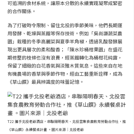
可追溯的食材系統，讓原本分散的永續實踐凝聚成緊密
的合作關係。
為了打破時令限制、留住北投的季節美味，他們長期運
用發酵、乾燥與蒸餾等保存技術。例如「吳尚謙蔬菜農
園」栽種的冬季高麗菜與夏季羊角椒，透過乳酸發酵展
現出更具層次的柔和酸香；「陳水珍桶柑果園」在盛花
期修整的枝條也沒有浪費，經蒸餾轉化為桶柑花純露，
保留了細緻的白花香氣與淡雅木質氣息。這些來自在地
有機農場的香草與季節作物，經由工藝重新詮釋，成為
《草山饌》最具辨識度的味蕾記憶。
T22 攜手北投老爺酒店，串聯陽明春天、北投雲集食農教育勞動合作社，推
《草山饌》永續餐桌計畫 。圖片來源｜北投老爺