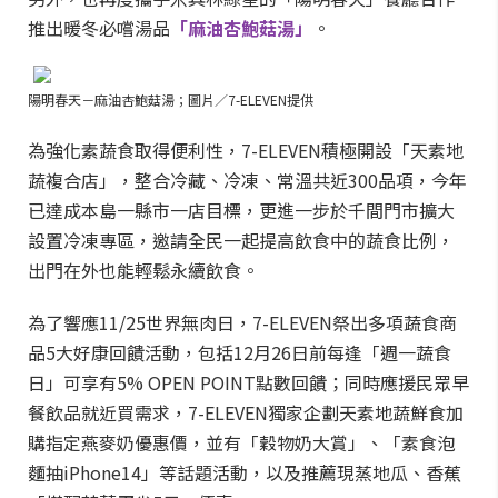
推出暖冬必嚐湯品
「麻油杏鮑菇湯」
。
陽明春天－麻油杏鮑菇湯；圖片／7-ELEVEN提供
為強化素蔬食取得便利性，7-ELEVEN積極開設「天素地
蔬複合店」，整合冷藏、冷凍、常溫共近300品項，今年
已達成本島一縣市一店目標，更進一步於千間門市擴大
設置冷凍專區，邀請全民一起提高飲食中的蔬食比例，
出門在外也能輕鬆永續飲食。
為了響應11/25世界無肉日，7-ELEVEN祭出多項蔬食商
品5大好康回饋活動，包括12月26日前每逢「週一蔬食
日」可享有5% OPEN POINT點數回饋；同時應援民眾早
餐飲品就近買需求，7-ELEVEN獨家企劃天素地蔬鮮食加
購指定燕麥奶優惠價，並有「穀物奶大賞」、「素食泡
麵抽iPhone14」等話題活動，以及推薦現蒸地瓜、香蕉