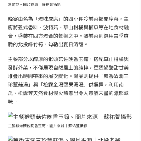
冷前菜。圖片來源｜蘇祐萱攝影
晚宴由名為「聚味成席」的四小件冷前菜揭開序幕，主
廚將義式香料、波特菇、草山柑橘與櫛瓜等在地食材融
合，盛裝在四方聚合的餐盤之中。熱前菜則選用當季爽
脆的北投綠竹筍，勾勒出夏日清甜。
主餐部分以醇厚的猴頭菇佐晚香玉筍，搭配草山柑橘與
發酵芥菜，不僅展現自然風土的純粹，更透過酸甜甘美
堆疊出時間帶來的層次變化。湯品則提供「蔗香清潤三
珍蕈菇湯」與「松露金湯堅果濃湯」供選擇，利用南
瓜、松露等天然食材慢火熬煮出令人意猶未盡的濃郁滋
味。
主餐猴頭菇佐晚香玉筍。圖片來源｜蘇祐萱攝影