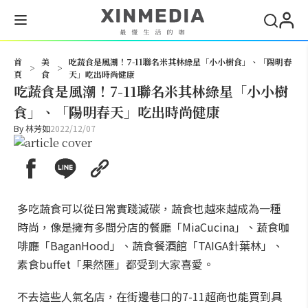
搜尋
首
美
吃蔬食是風潮！7-11聯名米其林綠星「小小樹食」、「陽明春
>
>
頁
食
天」吃出時尚健康
吃蔬食是風潮！7-11聯名米其林綠星「小小樹
食」、「陽明春天」吃出時尚健康
By
林芳如
2022/12/07
多吃蔬食可以從日常實踐減碳，蔬食也越來越成為一種
時尚，像是擁有多間分店的餐廳「MiaCucina」、蔬食咖
啡廳「BaganHood」、蔬食餐酒館「TAIGA針葉林」、
素食buffet「果然匯」都受到大家喜愛。
不去這些人氣名店，在街邊巷口的7-11超商也能買到具