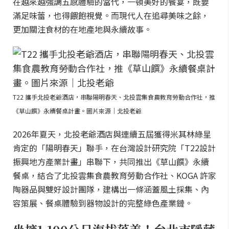
在越來越強調五感體驗的當代，一頓美好的餐宴，既要
滿足味蕾，也得餵飽視覺。而現代人在追尋美味之餘，
更加關注食材的在地產地與永續故事。
T22 攜手北投老爺酒店，串聯陽明春天、北投雲集食農教育勞動合作社，推
《草山饌》永續餐桌計畫。圖片來源｜北投老爺
2026年夏天，北投老爺酒店與連續五屆獲得米其林綠星
肯定的「陽明春天」聯手，在台灣設計研究院「T22設計
振興地方產業計畫」串聯下，共同推出《草山饌》永續
餐桌，結合了北投雲集食農教育勞動合作社、KOGA 許家
陶器品與雙好設計團隊，建構出一條涵蓋風土採集、內
容策展、餐桌體驗到器物設計的完整綠色產業鏈。