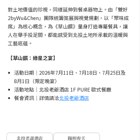
對土地價值的珍視，同樣延伸到餐桌器物上。由「雙好
2byWu&Chen」團隊統籌策展與視覺規劃，以「聚味成
席」為核心概念，為《草山饌》量身打造專屬餐具，讓
人在舉手投足間，都能感受到北投土地所承載的溫暖與
工藝底蘊。
【草山饌：綠星之宴】
活動日期｜2026年7月11日、7月18日、7月25日及
8月1日（限定晚宴）
活動地點｜北投老爺酒店 1F PURE 歐式餐廳
餐會資訊｜詳情請洽
北投老爺酒店
北投老爺酒店
陽明春天