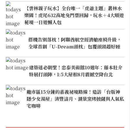
【雲林親子玩水】全台唯一「虎爺主題」叢林水
樂園！虎尾632高地免門票回歸，玩水＋4大順遊
秘境一日遊懶人包
搭機告別落枕！阿聯酋航空經濟艙座椅升級，
全球首創「U-Dream頭枕」包覆頭頸超好睡
建築迷必朝聖！忠泰美術館10週年：藤本壯介
特展打頭陣，1:5大屋根8月震撼空降台北
離市區15分鐘的嘉義祕境路線！造訪「台版神
隱少女湯屋」清豐濤月、湖景窯烤披薩與人氣私
宅咖啡