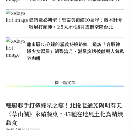
建築迷必朝聖！忠泰美術館10週年：藤本壯介
特展打頭陣，1:5大屋根8月震撼空降台北
離市區15分鐘的嘉義祕境路線！造訪「台版神
隱少女湯屋」清豐濤月、湖景窯烤披薩與人氣私
宅咖啡
接下篇文章
雙廚聯手打造綠星之宴！北投老爺Ｘ陽明春天
《草山饌》永續餐桌，45種在地風土化為精緻
蔬食
By
蘇祐萱
2026/07/08