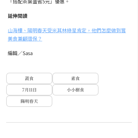
「搭配茶葉蛋省5元」優惠。
延伸閱讀
山海樓、陽明春天受米其林綠星肯定，他們怎麼做到嘗
美食兼顧環保？
編輯／Sasa
蔬食
素食
7月11日
小小樹食
陽明春天