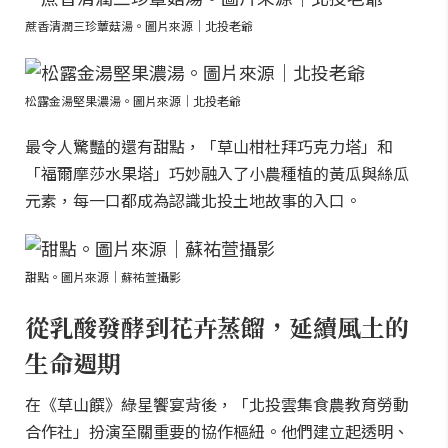
蔗香清潤三珍蕈菇湯。圖片來源｜北投老爺
松露金湯堅果濃湯。圖片來源｜北投老爺
最令人驚豔的還有甜點，「草山柑杜拜巧克力塔」和
「福爾摩莎水果塔」巧妙融入了小農種植的黃瓜與絲瓜
元素，每一口都成為認識北投土地故事的入口。
甜點。圖片來源｜蘇祐萱攝影
從乳酸發酵到花卉蒸餾，延續風土的
生命週期
在《草山饌》綠星饗宴背後，「北投雲集食農教育勞動
合作社」扮演至關重要的協作樞紐。他們建立起透明、