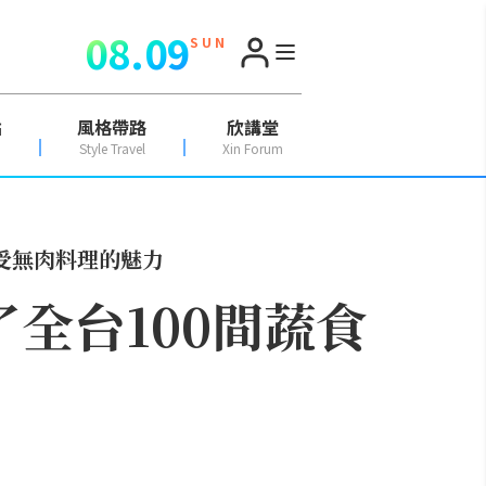
08.09
S U N
點
風格帶路
欣講堂
Style Travel
Xin Forum
感受無肉料理的魅力
了全台100間蔬食