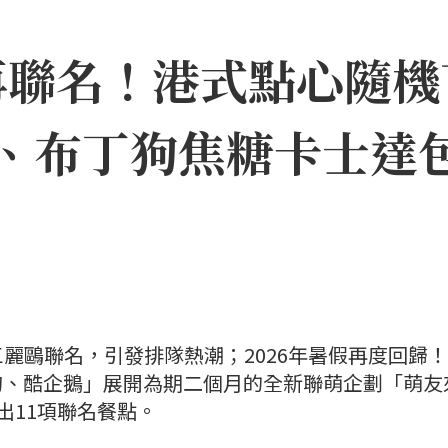
聯名！港式點心隨機盲
皇包、布丁狗焦糖卡士
鷗聯名，引發排隊熱潮；2026年暑假再度回歸！7
ty、布丁狗、酷企鵝」展開為期二個月的全新聯萌企劃「萌
出11項聯名餐點。