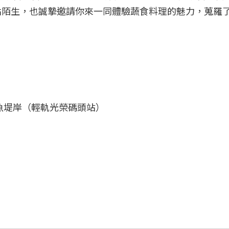
點陌生，也誠摯邀請你來一同體驗蔬食料理的魅力，蒐羅
！
魚堤岸（輕軌光榮碼頭站）