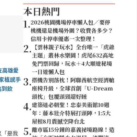
本日熱門
1
.
2026桃園機場停車懶人包／要停
桃機還是機場外圍？收費各多少？
信用卡停車優惠一次整理！
2
.
【雲林親子玩水】全台唯一「虎爺
主題」叢林水樂園！虎尾632高地
免門票回歸，玩水＋4大順遊秘境
在高雄愛
一日遊懶人包
3
.
+家植感手
搭機告別落枕！阿聯酋航空經濟艙
座椅升級，全球首創「U-Dream
點到飲
頭枕」包覆頭頸超好睡
4
.
建築迷必朝聖！忠泰美術館10週
年：藤本壯介特展打頭陣，1:5大
屋根8月震撼空降台北
5
.
離市區15分鐘的嘉義祕境路線！造
以「是我