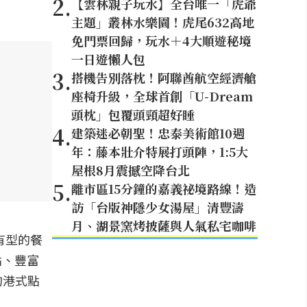
2
.
【雲林親子玩水】全台唯一「虎爺
主題」叢林水樂園！虎尾632高地
免門票回歸，玩水＋4大順遊秘境
一日遊懶人包
3
.
搭機告別落枕！阿聯酋航空經濟艙
座椅升級，全球首創「U-Dream
頭枕」包覆頭頸超好睡
4
.
建築迷必朝聖！忠泰美術館10週
年：藤本壯介特展打頭陣，1:5大
屋根8月震撼空降台北
5
.
離市區15分鐘的嘉義祕境路線！造
訪「台版神隱少女湯屋」清豐濤
月、湖景窯烤披薩與人氣私宅咖啡
有型的餐
點、豐富
的港式點