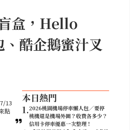
盒，Hello
達包、酷企鵝蜜汁叉
本日熱門
/13
1
.
2026桃園機場停車懶人包／要停
友來點
桃機還是機場外圍？收費各多少？
信用卡停車優惠一次整理！