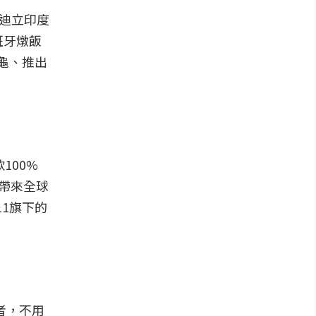
「迪立印度
班牙燉飯
海龜、推出
100%
帶來全球
11旗下的
者，不用