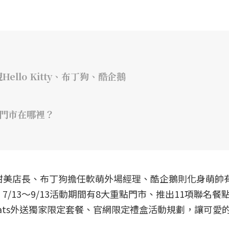
llo Kitty、布丁狗、酷企鵝
點門市在哪裡？
身點點心甜美店長、布丁狗擔任軟萌外場經理、酷企鵝則化身萌帥
/13～9/13活動期間有8大重點門市、推出11項聯名餐
Eats外送獨家限定套餐、官網限定禮盒活動規劃，讓可愛