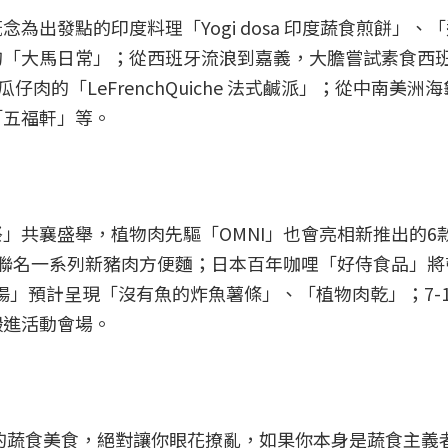
為出發點的印度料理「Yogi dosa 印度蔬食煎餅」、
的「大馬日常」；從西班牙流浪到嘉義，大膽嘗試素食西
肉的「LeFrenchQuiche 法式鹹派」；從中南美洲
「五福軒」等。
共襄盛舉，植物肉先驅「OMNI」也會亮相新推出的6款
緣聯名一系列新豬肉方便麵；日本百年咖哩「好侍食品」將
陽」預計呈現「沒有魚的炸魚薯條」、「植物肉乾」；7-
搬進活動會場。
樣的蔬食美食，絕對讓你眼花撩亂，如果你本身是蔬食主義