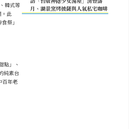
訪「台版神隱少女湯屋」清豐濤
式、韓式等
月、湖景窯烤披薩與人氣私宅咖啡
髓。此
艸食祭」
甜點」、
的純素台
中百年老