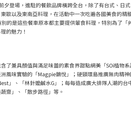
肉日前夕登場，進駐的餐飲品牌橫跨全台，除了有台式、日
、東歐以及東南亞料理，在活動中一次吃遍各國美食的精
特別的是這些餐車原本都主要提供葷食料理，特別為了「
料理的魅力！
含了兼具顏值與滿足味蕾的素食界甜點網美「SOi植物系
洲風味實驗的「Magpie鵲悅」；硬頸環島推廣無肉精神
 Nest」、「林針嬤鹹水G」；每每造成廣大排隊人潮的台
美蔬齋」、「散步路徑」等。