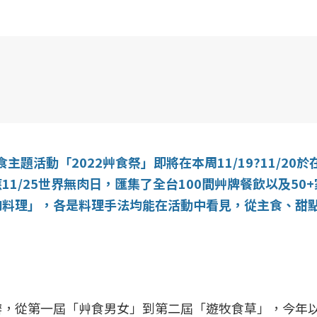
主題活動「2022艸食祭」即將在本周11/19?11/20於
1/25世界無肉日，匯集了全台100間艸牌餐飲以及50
肉料理」，各是料理手法均能在活動中看見，從主食、甜
辦，從第一屆「艸食男女」到第二屆「遊牧食草」，今年