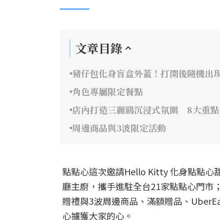
文章目錄
豬仔包化身盲盒外蓋！打開後隨機出現He
角色專屬限定餐點
店內打造三麗鷗沉浸式氛圍 8大重
周邊商品與3波限定活動
點點心這次邀請Hello Kitty 化
廳主廚，攜手進駐全台21家點點心門市；7
贈禮與3波周邊商品、滿額贈品、Uber
心擄獲大家的心。