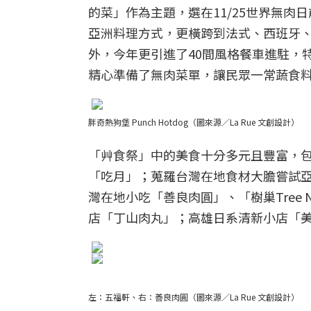
的菜」作為主題，選在11/25世界無
亞洲料理方式，更橫跨到法式、西班牙
外，今年更引進了40間風格餐車進駐，
精心準備了無肉菜單，讓民眾一常蔬食
胖奇熱狗堡 Punch Hotdog（圖來源／La Rue 文創設計）
「艸食祭」中的美食十分多元且豐富，包
「吃月」；蒐羅台灣在地食材大膽嘗試亞
灣在地小吃「善良肉圓」、「樹巢Tree
店「丁山肉丸」；高雄日系清新小店「
左：
五福軒、右：善良肉圓（圖來源／La Rue 文創設計）