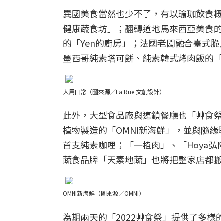
異國美食當然也少不了，有以瑜珈飲食概念
健康蔬食坊」；翻轉道地馬來西亞美食
的「Yen的廚房」；法國老闆融合臺式脆瓜仔
墨西哥純素塔可餅、純素韓式烤肉飯的
大馬日常（圖來源／La Rue 文創設計）
此外，大型食品廠與連鎖餐廳也「艸食祭」
植物製造的「OMNI新海鮮」，並與隨
首支純素咖哩；「一植肉」、「Hoya弘
蔬食品牌「天素地蔬」也將把整家店都
OMNI新海鮮（圖來源／OMNI）
為期兩天的「2022艸食祭」提供了多