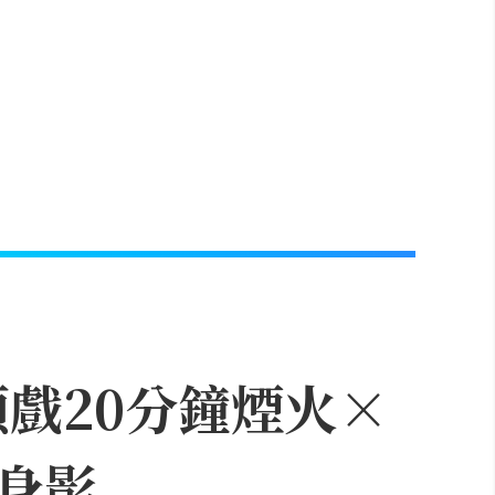
頭戲20分鐘煙火×
身影