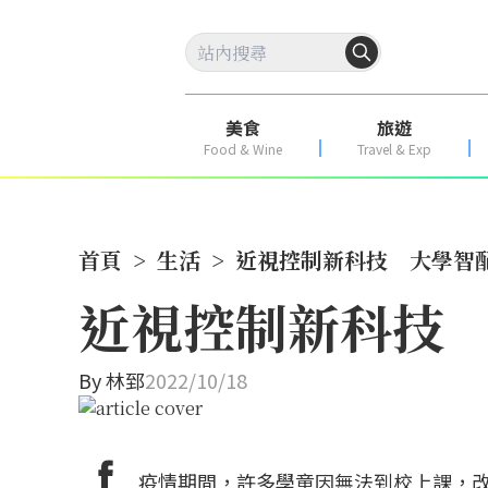
美食
旅遊
Food & Wine
Travel & Exp
首頁
>
生活
>
近視控制新科技 大學智配
近視控制新科技 
By
林郅
2022/10/18
疫情期間，許多學童因無法到校上課，