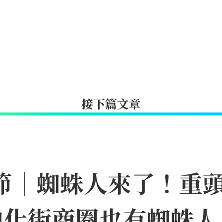
接下篇文章
日節｜蜘蛛人來了！重
迪化街商圈也有蜘蛛人