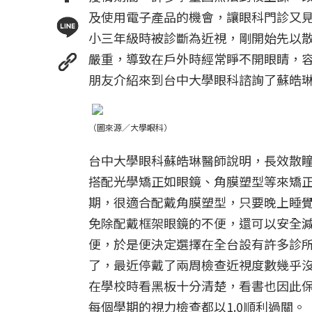
及使用電子產品的機會，讓眼科門診又
小三年級時被診斷為近視，剛開始先以散
嚴重，導致在戶外時經常睜不開眼睛，
朋友介紹來到台中大學眼科諮詢了蘇皓
（圖來源／大學眼科）
台中大學眼科蘇皓琳醫師說明，長效散
搭配光學矯正如眼鏡、角膜塑型等來矯
期，很適合配戴角膜塑型，只要晚上睡
免除配戴框架眼鏡的不便，還可以安全
便，於是便決定選擇在全台設有許多診
了，最近停戴了兩周檢查近視度數幾乎
在學校時看黑板十分清楚，看書也因此
每個學期的視力檢查都以1.0順利過關。