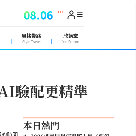
08.06
T H U
點
風格帶路
欣講堂
Style Travel
Xin Forum
AI驗配更精準
本日熱門
習的時間