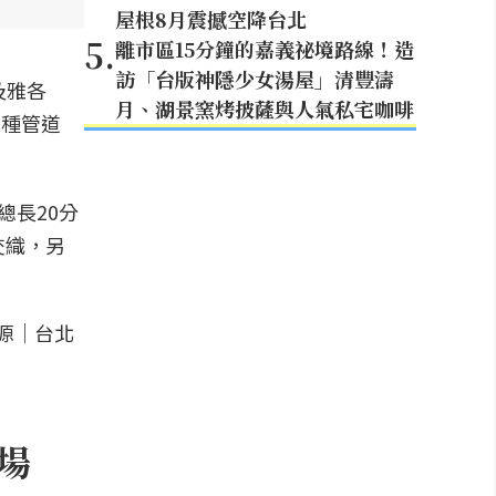
屋根8月震撼空降台北
5
.
離市區15分鐘的嘉義祕境路線！造
訪「台版神隱少女湯屋」清豐濤
及雅各
月、湖景窯烤披薩與人氣私宅咖啡
多種管道
總長20分
交織，另
登場