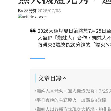
By
林芳如
2026/07/08
2026大稻埕夏日節將於7月25
人氣IP「蜘蛛人」合作，蜘蛛人
將帶來2場總長20分鐘的「煙火
文章目錄
蜘蛛人×煙火×無人機燈光秀：7/25與
平日夜晚的主題煙火 加碼為8分鐘
蜘蛛人以各種形式現身大稻埕、迪化