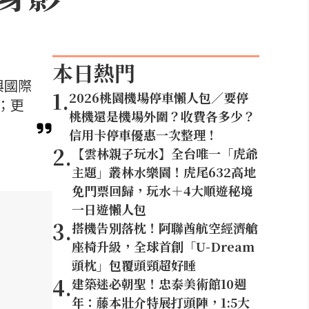
本日熱門
與國際
1
.
2026桃園機場停車懶人包／要停
；更
桃機還是機場外圍？收費各多少？
信用卡停車優惠一次整理！
2
.
【雲林親子玩水】全台唯一「虎爺
主題」叢林水樂園！虎尾632高地
免門票回歸，玩水＋4大順遊秘境
一日遊懶人包
3
.
搭機告別落枕！阿聯酋航空經濟艙
座椅升級，全球首創「U-Dream
頭枕」包覆頭頸超好睡
4
.
建築迷必朝聖！忠泰美術館10週
年：藤本壯介特展打頭陣，1:5大