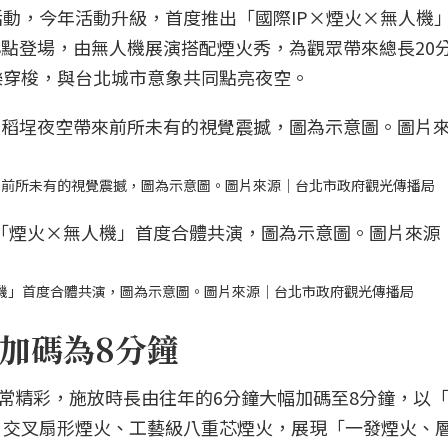
動，今年活動升級，首度推出「國際IP×煙火×無人機
間8點登場，由無人機展演搭配煙火秀，為觀眾帶來總長20
樂穿梭，與台北城市意象共同點亮夜空。
來前所未有的視覺震撼，圖為示意圖。圖片來源｜台北市政府觀光傳播局
人機」首度合體共演，圖為示意圖。圖片來源｜台北市政府觀光傳播局
加碼為8分鐘
非常精彩，施放時長由往年的6分鐘大幅加碼至8分鐘，以
、交叉扇形煙火、工藝級八重芯煙火，展現「一發煙火、