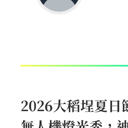
2026大稻埕夏
無人機燈光秀，