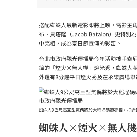
搭配蜘蛛人最新電影即將上映，電影主角湯姆
布．貝塔隆（Jacob Batalon）
中亮相，成為夏日節宣傳的彩蛋。
台北市政府觀光傳播局今年活動攜手索尼
鐘的「煙火×無人機」燈光秀，蜘蛛人
外還有8分鐘平日煙火秀及在永樂廣場舉
蜘蛛人9公尺高巨型氣偶將於大稻埕碼頭亮相，打造
蜘蛛人×煙火×無人機燈