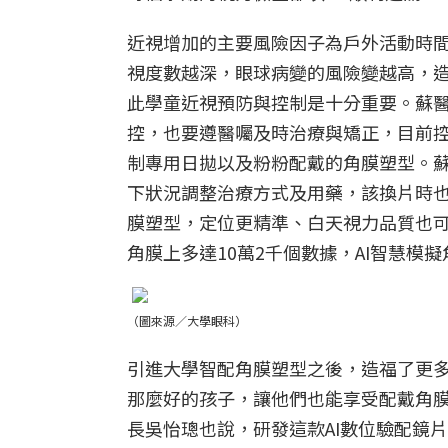
近視增加的主要風險因子為戶外活動時間
視度數越深，眼球病變的風險變越高，
此學童近視預防與控制是十分重要。蘇
控，也要遵醫囑及時治療與矯正，目前
制專用日拋以及粉粉配戴的角膜塑型。
下狀況調整治療方式及用藥，該換片時
膜塑型，定位更精準、白天視力品質也
角膜上多達10萬2千個數據，AI智慧
（圖來源／大學眼科）
引進大學智配角膜塑型之後，造福了更
那麼好的孩子，讓他們也能享受配戴角
長吳怡璁也說，研發這款AI數位驗配鏡