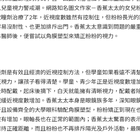
見兒童視力警戒潮。
網路知名圖文作家－香蕉太太的女兒
瞳劑治療了2年，近視度數雖然有控制住，但粉粉畏光的
容易沒耐性、也更加排斥出門。香蕉太太意識到問題的嚴
琳醫師後，便嘗試以角膜塑型來矯正粉粉的視力。
瞳劑是有效且經濟的近視控制方法，但學童如果看遠不清
正視力，讓孩子看得清楚。學童、青少年正是近視度數增
覺時配戴，起床後摘下，白天就能擁有清晰視力，配戴者
減緩近視度數增加。香蕉太太本身是眼鏡族多年，深知眼
所且設備齊全的大學眼科驗配角膜塑型，粉粉矯正到現在
沒有增加，眼軸長也在正常的範圍內；香蕉太太驚喜的表
保持正確距離，而且粉粉也不再排斥陽光及戶外活動，最