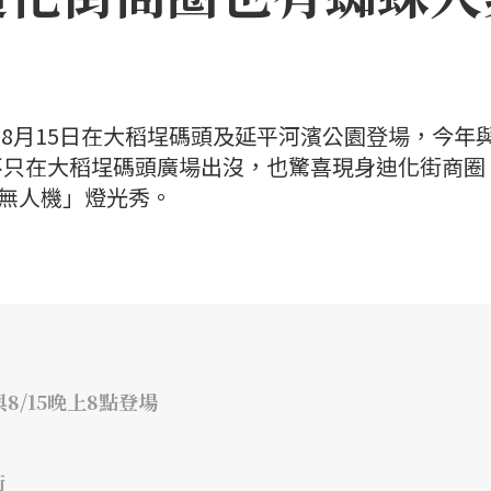
日至8月15日在大稻埕碼頭及延平河濱公園登場，今年
不只在大稻埕碼頭廣場出沒，也驚喜現身迪化街商圈
×無人機」燈光秀。
8/15晚上8點登場
街