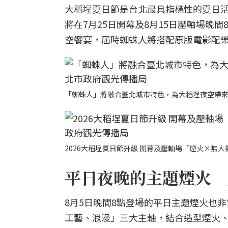
大稻埕夏日節是台北最具指標性的夏日活
將在7月25日開幕及8月15日壓軸場晚
空饗宴，屆時蜘蛛人將搭配原版電影配
「蜘蛛人」將融合臺北城市特色，為大稻埕夜空帶
2026大稻埕夏日節升級 開幕及壓軸場「煙火×無
平日夜晚的主題煙火 
8月5日晚間8點登場的平日主題煙火也
工藝、浪漫」三大主軸，結合造型煙火