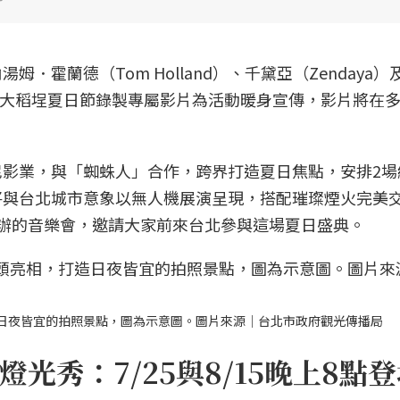
．霍蘭德（Tom Holland）、千黛亞（Zendaya）
更特別為大稻埕夏日節錄製專屬影片為活動暖身宣傳，影片將在
影業，與「蜘蛛人」合作，跨界打造夏日焦點，安排2場
將與台北城市意象以無人機展演呈現，搭配璀璨煙火完美
辦的音樂會，邀請大家前來台北參與這場夏日盛典。
日夜皆宜的拍照景點，圖為示意圖。圖片來源｜台北市政府觀光傳播局
光秀：7/25與8/15晚上8點