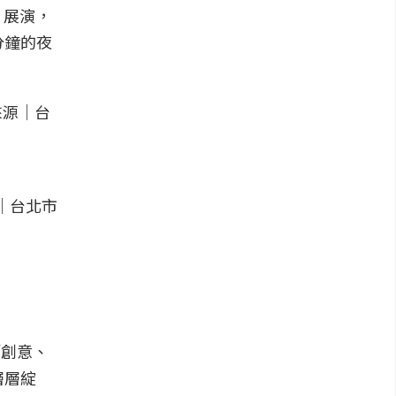
」展演，
分鐘的夜
「創意、
層層綻