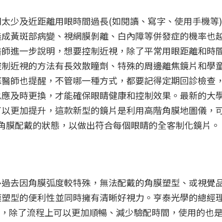
太少及近距離用眼時間過長(如閱讀、寫字、使用手機等
造成黃斑部病變、視網膜剝離、白內障等併發症的機率也
醫師進一步說明，想要控制近視，除了平常用眼距離和時
控制近視的方法有長效散瞳劑、特殊的周邊離焦鏡片和學
蘇醫師也提醒，不管哪一種方式，都要記得定期回診檢查
也應及時更換，才能確保眼睛健康和控制效果。最新的大
可以更加提升，這款新型的鏡片是利用高階角膜地圖儀，
模擬角膜配戴的狀態，以做出符合每個眼睛的全客制化鏡片。
多過去因角膜弧度較特殊，無法配戴的角膜塑型、或視覺
膜塑型的便利性並同時擁有清晰好視力。亨泰光學的總經
片，除了流程上可以更加順暢、減少驗配時間，使用的也