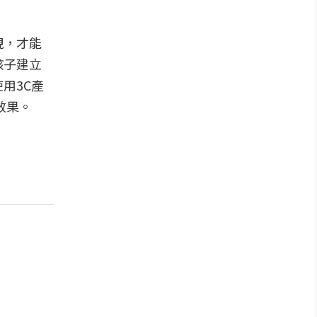
視，才能
孩子建立
用3C產
效果。