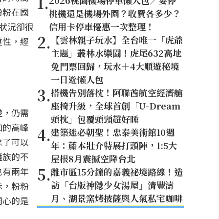
1
.
2026桃園機場停車懶人包／要停
粉粉在國
桃機還是機場外圍？收費各多少？
狀況卻很
信用卡停車優惠一次整理！
2
.
【雲林親子玩水】全台唯一「虎爺
重性，經
主題」叢林水樂園！虎尾632高地
免門票回歸，玩水＋4大順遊秘境
一日遊懶人包
3
.
搭機告別落枕！阿聯酋航空經濟艙
座椅升級，全球首創「U-Dream
楚，仍需
頭枕」包覆頭頸超好睡
加的高峰
4
.
建築迷必朝聖！忠泰美術館10週
除了可以
年：藤本壯介特展打頭陣，1:5大
鏡族的不
屋根8月震撼空降台北
5
.
也有兩年
離市區15分鐘的嘉義祕境路線！造
訪「台版神隱少女湯屋」清豐濤
示，粉粉
月、湖景窯烤披薩與人氣私宅咖啡
開心的是