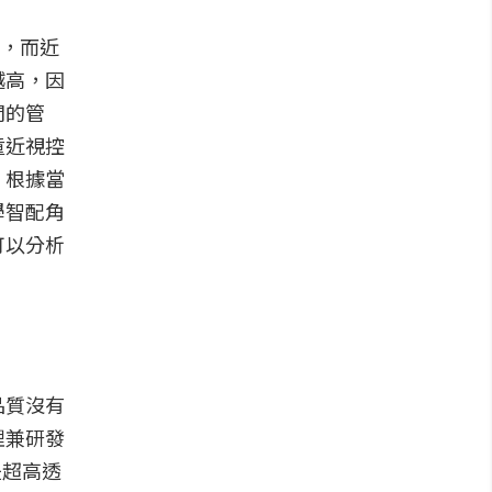
)，而近
越高，因
間的管
童近視控
，根據當
學智配角
可以分析
品質沒有
理兼研發
是超高透