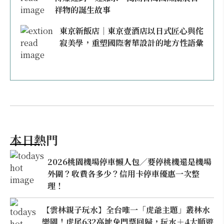
祥物的誕生故事
東京新飯店｜東京壹酒店以日式匠心與侘
寂美學，重塑國際奢華設計的地方性語彙
本日熱門
2026桃園機場停車懶人包／要停桃機還是機場
外圍？收費各多少？信用卡停車優惠一次整
理！
【雲林親子玩水】全台唯一「虎爺主題」叢林水
樂園！虎尾632高地免門票回歸，玩水＋4大順遊