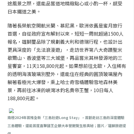
途風景之際，還能品嘗道地精緻點心或小酌一杯，感受
日本鐵道之美。
隨著長榮航空開航米蘭、慕尼黑，歐洲依舊是蜜月旅行
首選，自從政府宣布解封以來，短短一周就超過1500人
報名，雄獅璽品除了規劃義大利和德瑞行程，也設計出
更具深度的「北法浪漫遊」，走訪世界第八大奇蹟聖米
歇爾山、香波堡等三大城堡，再品嘗米其林發源地的三
星饗宴，11天158,800元起。如果想前往北歐，入住稀有
的透明海濱玻璃別墅外，還能住在經典的圓頂玻璃屋內
躺著看極光大爆發，乘上哈士奇雪橇體驗雪地森林美
景，再前往冰凍的峽灣冰釣名貴帝王蟹，10日每人
188,800元起。
南極2024年首推全新「三島壯遊Long Stay」，首創走訪三島的深度體驗
三島體驗，還能首度直擊國王企鵝大本營飽覽生態奧秘；圖片／雄獅旅遊提
供