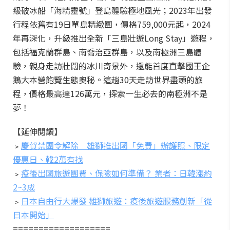
級破冰船「海精靈號」登島體驗極地風光；2023年出發
行程依舊有19日單島精緻團，價格759,000元起，2024
年再深化，升級推出全新「三島壯遊Long Stay」遊程，
包括福克蘭群島、南喬治亞群島，以及南極洲三島體
驗，親身走訪壯闊的冰川奇景外，還能首度直擊國王企
鵝大本營飽覽生態奧秘。這趟30天走訪世界盡頭的旅
程，價格最高達126萬元，探索一生必去的南極洲不是
夢！
【延伸閱讀】
﹥
慶賀禁團令解除 雄獅推出國「免費」辦護照、限定
優惠日、韓2萬有找
﹥
疫後出國旅遊團費、保險如何準備？ 業者：日韓漲約
2~3成
﹥
日本自由行大爆發 雄獅旅遊：疫後旅遊服務創新「從
日本開始」
===================