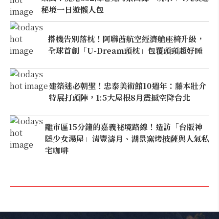
秘境一日遊懶人包
搭機告別落枕！阿聯酋航空經濟艙座椅升級，
全球首創「U-Dream頭枕」包覆頭頸超好睡
建築迷必朝聖！忠泰美術館10週年：藤本壯介
特展打頭陣，1:5大屋根8月震撼空降台北
離市區15分鐘的嘉義祕境路線！造訪「台版神
隱少女湯屋」清豐濤月、湖景窯烤披薩與人氣私
宅咖啡