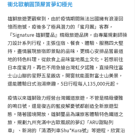
衝北歐躺圓頂屋賞夢幻極光
雄獅旅遊更觀察到，由於疫情期間無法出國擁有浪漫回
憶而抱憾，疫後多了極具潛力的「蜜月團」客群，
『Signature 雄獅璽品』精緻旅遊品牌，由專屬規劃師操
刀設計系列行程，主張住宿、餐食、體驗、服務四大堅
持，盡情展現旅宿即景點的品味，更精心安排品嘗最道
地的特色料理，從飲食上品味當地風土文化。若想前往
日本度蜜月，再也不用急搶台灣虹夕諾雅，直接飛往富
士山山腳的星野五星飯店，開窗就能面對富士山美景，
還能體驗日式泡湯樂趣，5日行程每人135,000元起。
疫情以來雄獅致力經營台灣鐵道旅遊，不管是精緻優雅
的鳴日號，還是復古的藍皮解憂號都創造全新旅遊型
態。隨著國境開放，雄獅璽品為讓旅客體驗特色鐵道之
旅，規劃九州充滿中古歐風感的夢幻「ARU甜點列
車」、新潟的「清酒列車Shu*Kura號」等遊程，欣賞沿