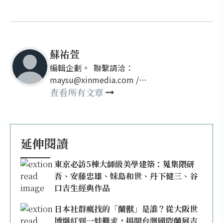
蘇祐萱
編輯企劃。 聯繫請洽：
maysu@xinmedia.com /
may860527@gmail.com
查看所有文章
延伸閱讀
東京必訪5棟大師級美學建築：蒐集隈研
吾、安藤忠雄、妹島和世、丹下健三、谷
口吉生經典作品
日本社群瘋找的「蘭獸」是誰？從大阪世
博爆紅到一娃難求，揭開台灣國際蘭展吉