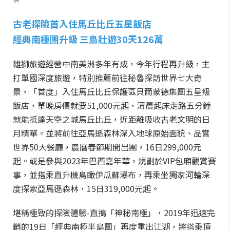
古老探險首入住馬丘比丘五星飯店
經典南極團升級 三島壯遊30天126萬
雄獅旅遊經營中南美洲多年有成，今年行程再升級，主
打單國深度旅遊，特別推薦前往秘魯探訪世界七大奇
景，「首度」入住馬丘比丘保護區貝爾蒙德集團五星級
飯店，單晚房價就要51,000元起，清晨起床走路五分鐘
就能抵達天空之城馬丘比丘，近距離吸收古老文明的日
月精華。並將前往亞馬遜森林深入地球原始面貌、品嘗
世界50大餐廳，農曆春節期間出團，16日299,000元
起。或是參與2023年巴西嘉年華，規劃於VIP包廂觀賞賽
事，並搭乘直升機鳥瞰伊瓜蘇瀑布，再乘坐獨家河輪深
度探索亞馬遜森林，15日319,000元起。
堪稱極致的探險體驗-直搗「神秘南極」，2019年迅速完
銷的19日「經典南極半島團」再度重出江湖，將搭乘頂