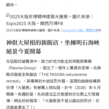
期待。
2025大阪世博精神建築大屋根。圖片來源｜
Expo2025 大阪・関西万博
FB
神似大屋根的新飯店，坐擁明石海峽
絕景今夏開幕
在這股討論聲浪中，致力於地方創生的保聖那集團
（Pasona Group），提出了一個令人驚喜的答案。兵庫
縣淡路島全新飯店「THE PASONA natureverse
retreat」，其優美的木造弧形外觀、溫潤的曲線結構與
世博「大屋根」有著驚人相似度，於今（2026）年 6 月
開幕。有趣的是，先前還沒正式營運就在社群上引發瘋
傳，網友紛紛猜測：「大屋根是不是以飯店的形式，在
淡路島重生了？」