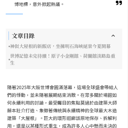
博地標，意外掀起熱議。
文章目錄
神似大屋根的新飯店，坐擁明石海峽絕景今夏開幕
世博記憶未完待續！原子小金剛館、荷蘭館淡路島重
生
隨著2025年大阪世博會圓滿落幕，這場全球盛會帶給人
們的悸動，並未隨著展期結束消散。在眾多關於場館如
何永續利用的討論，最受矚目的焦點莫過於由建築大師
藤本壯介打造、象徵著傳統與永續精神的全球最大木造
建築「大屋根」。巨大的環形迴廊該原地保存、拆解利
用，還是以某種形式重生，成為許多人心中懸而未決的