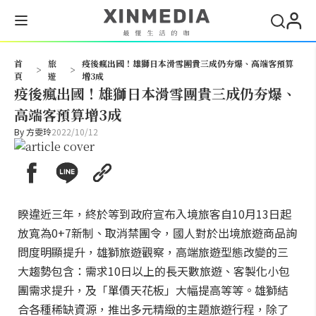
搜尋
首
旅
疫後瘋出國！雄獅日本滑雪團貴三成仍夯爆、高端客預算
>
>
頁
遊
增3成
疫後瘋出國！雄獅日本滑雪團貴三成仍夯爆、
高端客預算增3成
By
方雯玲
2022/10/12
睽違近三年，終於等到政府宣布入境旅客自10月13日起
放寬為0+7新制、取消禁團令，國人對於出境旅遊商品詢
問度明顯提升，雄獅旅遊觀察，高端旅遊型態改變的三
大趨勢包含：需求10日以上的長天數旅遊、客製化小包
團需求提升，及「單價天花板」大幅提高等等。雄獅結
合各種稀缺資源，推出多元精緻的主題旅遊行程，除了