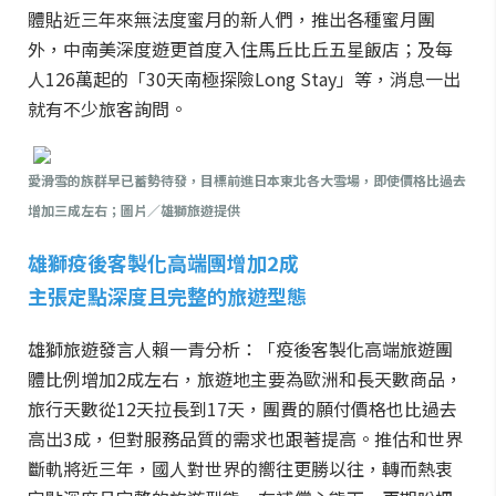
體貼近三年來無法度蜜月的新人們，推出各種蜜月團
外，中南美深度遊更首度入住馬丘比丘五星飯店；及每
人126萬起的「30天南極探險Long Stay」等，消息一出
就有不少旅客詢問。
愛滑雪的族群早已蓄勢待發，目標前進日本東北各大雪場，即使價格比過去
增加三成左右；圖片／雄獅旅遊提供
雄獅疫後客製化高端團增加2成
主張定點深度且完整的旅遊型態
雄獅旅遊發言人賴一青分析：「疫後客製化高端旅遊團
體比例增加2成左右，旅遊地主要為歐洲和長天數商品，
旅行天數從12天拉長到17天，團費的願付價格也比過去
高出3成，但對服務品質的需求也跟著提高。推估和世界
斷軌將近三年，國人對世界的嚮往更勝以往，轉而熱衷