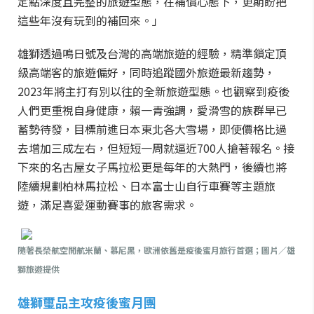
定點深度且完整的旅遊型態，在補償心態下，更期盼把
這些年沒有玩到的補回來。」
雄獅透過鳴日號及台灣的高端旅遊的經驗，精準鎖定頂
級高端客的旅遊偏好，同時追蹤國外旅遊最新趨勢，
2023年將主打有別以往的全新旅遊型態。也觀察到疫後
人們更重視自身健康，賴一青強調，愛滑雪的族群早已
蓄勢待發，目標前進日本東北各大雪場，即使價格比過
去增加三成左右，但短短一周就逼近700人搶著報名。接
下來的名古屋女子馬拉松更是每年的大熱門，後續也將
陸續規劃柏林馬拉松、日本富士山自行車賽等主題旅
遊，滿足喜愛運動賽事的旅客需求。
隨著長榮航空開航米蘭、慕尼黑，歐洲依舊是疫後蜜月旅行首選；圖片／雄
獅旅遊提供
雄獅璽品主攻疫後蜜月團