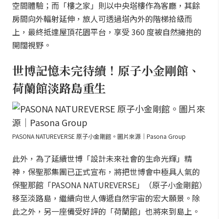
空間體驗；而「樓之家」則以中央塔樓作為客廳，其餘
房間向外輻射延伸，旅人可透過塔內外的階梯拾級而
上，最終抵達屋頂花園平台，享受 360 度被自然擁抱的
開闊視野。
世博記憶未完待續！原子小金剛館、
荷蘭館淡路島重生
PASONA NATUREVERSE 原子小金剛館。圖片來源｜Pasona Group
此外，為了延續世博「設計未來社會的生命光輝」精
神，保聖那集團已正式宣布，將把世博會中極具人氣的
保聖那館「PASONA NATUREVERSE」（原子小金剛館）
移至淡路島，繼續向世人傳遞自然宇宙的宏大願景。除
此之外，另一座備受好評的「荷蘭館」也將來到島上。