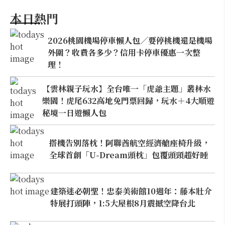
本日熱門
2026桃園機場停車懶人包／要停桃機還是機場
外圍？收費各多少？信用卡停車優惠一次整
理！
【雲林親子玩水】全台唯一「虎爺主題」叢林水
樂園！虎尾632高地免門票回歸，玩水＋4大順遊
秘境一日遊懶人包
搭機告別落枕！阿聯酋航空經濟艙座椅升級，
全球首創「U-Dream頭枕」包覆頭頸超好睡
建築迷必朝聖！忠泰美術館10週年：藤本壯介
特展打頭陣，1:5大屋根8月震撼空降台北