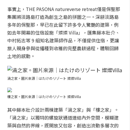
事實上，THE PASONA natureverse retreat僅是保聖那
集團將淡路島打造為創生之島的拼圖之一。深耕淡路島
多年的保聖那，早已在此留下許多令人驚艷的建築，例
如去年開幕的住宿設施「燦燦 Villa」，匯集藤本壯介、
中村拓志等 9 組知名建築師作品，不僅提供住宿，更讓
旅人親身參與從播種到收穫的完整農耕過程，體驗回歸
土地的感動。
渦之家。圖片來源｜はたけのリゾート 燦燦Villa
樓之家。圖片來源｜はたけのリゾート 燦燦Villa
其中藤本壯介設計兩棟建築「渦之家」與「樓之家」。
「渦之家」以獨特的螺旋狀通道連結內外空間，模糊建
築與自然的界線，既開放又包容，創造出流動多層次的