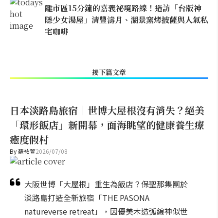
離市區15分鐘的嘉義祕境路線！造訪「台版神
隱少女湯屋」清豐濤月、湖景窯烤披薩與人氣私
宅咖啡
接下篇文章
日本淡路島旅宿｜世博大屋根沒有消失？絕美
「環形飯店」新開幕，面海眺望的健康養生療
癒度假村
By
蘇祐萱
2026/07/08
大阪世博「大屋根」重生為飯店？保聖那集團於
淡路島打造全新旅宿「THE PASONA
natureverse retreat」，因優美木造弧線神似世