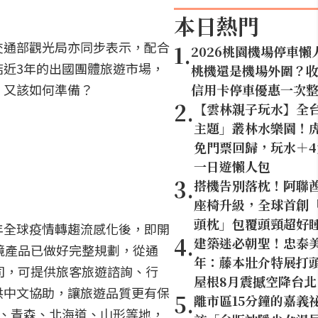
本日熱門
，交通部觀光局亦同步表示，配合
1
.
2026桃園機場停車懶
近3年的出國團體旅遊市場，
桃機還是機場外圍？
，又該如何準備？
信用卡停車優惠一次
2
.
【雲林親子玩水】全
主題」叢林水樂園！虎
免門票回歸，玩水＋
一日遊懶人包
3
.
搭機告別落枕！阿聯
座椅升級，全球首創「U
頭枕」包覆頭頸超好
年全球疫情轉趨流感化後，即開
4
.
建築迷必朝聖！忠泰美
境產品已做好完整規劃，從通
年：藤本壯介特展打頭
司，可提供旅客旅遊諮詢、行
屋根8月震撼空降台北
供中文協助，讓旅遊品質更有保
5
.
離市區15分鐘的嘉義
、青森、北海道、山形等地，