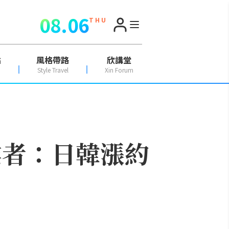
08.06
T H U
點
風格帶路
欣講堂
Style Travel
Xin Forum
業者：日韓漲約