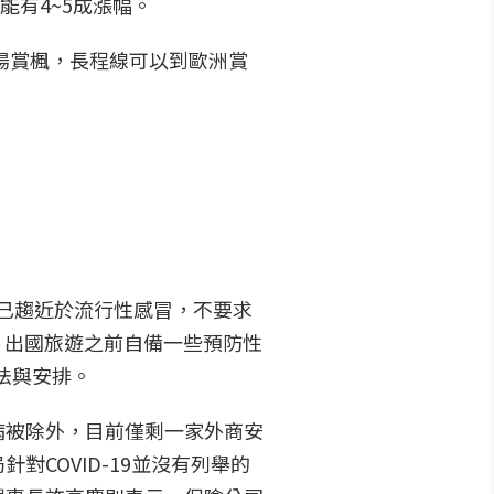
能有4~5成漲幅。
湯賞楓，長程線可以到歐洲賞
法已趨近於流行性感冒，不要求
，出國旅遊之前自備一些預防性
法與安排。
病被除外，目前僅剩一家外商安
COVID-19並沒有列舉的