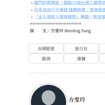
﹥
國門即將開放！盤點15個台灣人最想
﹥
日本自由行大爆發 雄獅旅遊：疫後旅
﹥
「出入境旅人搜尋趨勢」美國、新加
====================
撰 文／方雯玲 Wenling Fang
出國旅遊
旅行社
歐洲
雄獅
方雯玲