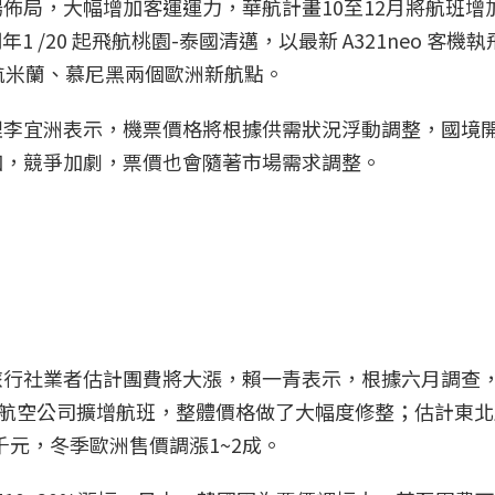
佈局，大幅增加客運運力，華航計畫10至12月將航班增加
年1 /20 起飛航桃園-泰國清邁，以最新 A321neo 客
航米蘭、慕尼黑兩個歐洲新航點。
理李宜洲表示，機票價格將根據供需狀況浮動調整，國境
加，競爭加劇，票價也會隨著市場需求調整。
旅行社業者估計團費將大漲，賴一青表示，根據六月調查
、航空公司擴增航班，整體價格做了大幅度修整；估計東
千元，冬季歐洲售價調漲1~2成。