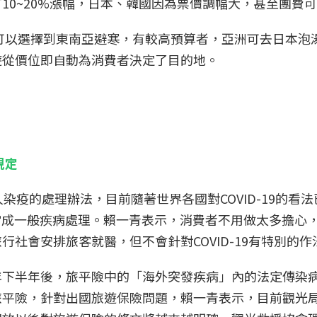
0~20%漲幅，日本、韓國因為票價調幅大，甚至團費可
可以選擇到東南亞避寒，有較高預算者，亞洲可去日本泡
遊從價位即自動為消費者決定了目的地。
規定
染疫的處理辦法，目前隨著世界各國對COVID-19的看
當成一般疾病處理。賴一青表示，消費者不用做太多擔心
社會安排旅客就醫，但不會針對COVID-19有特別的作
年下半年後，旅平險中的「海外突發疾病」內的法定傳染
險，針對出國旅遊保險問題，賴一青表示，目前觀光局針對