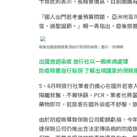
卞傑民則表示，長線單價高，目前開團有1
「國人出門若考量預算問題， 亞洲地區
雪、過聖誕節。」賴一青指出，疫後旅
疫後出國旅遊旅客須自行投保防疫險；圖片／欣傳媒
出國旅遊染疫 旅行社以一般疾病處理
防疫險需自行投保 了解出境國家的保險
5、6月時旅行社業者仍擔心在國外若客人
隔離就醫、不需快篩、PCR，業者也將
藥物即可，若旅客在國外染疫不舒服，旅行
由於防疫險導致保險公司鉅額虧損，今
達保險公司仍推出含法定傳染病的防疫旅平