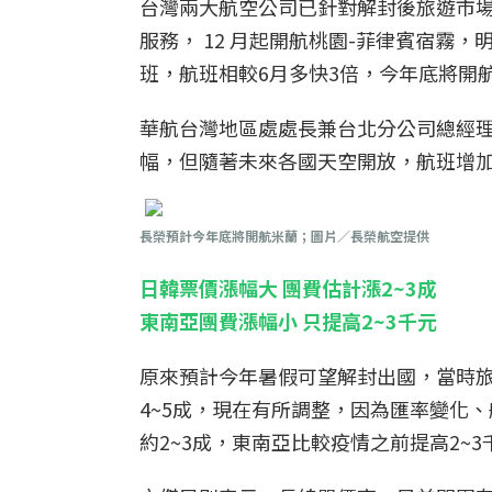
台灣兩大航空公司已針對解封後旅遊市場
服務， 12 月起開航桃園-菲律賓宿霧，明
班，航班相較6月多快3倍，今年底將開
華航台灣地區處處長兼台北分公司總經
幅，但隨著未來各國天空開放，航班增
長榮預計
今年底將開航米蘭；圖片／長榮航空提供
日韓票價漲幅大 團費估計漲2~3成
東南亞團費漲幅小 只提高2~3千元
原來預計今年暑假可望解封出國，當時
4~5成，現在有所調整，因為匯率變化
約2~3成，東南亞比較疫情之前提高2~3