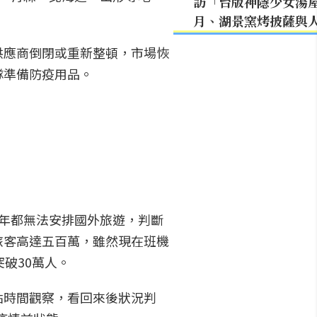
訪「台版神隱少女湯
月、湖景窯烤披薩與
供應商倒閉或重新整頓，市場恢
隊準備防疫用品。
年都無法安排國外旅遊，判斷
旅客高達五百萬，雖然現在班機
破30萬人。
點時間觀察，看回來後狀況判