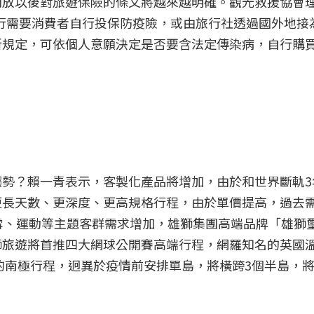
開放以後對旅遊保險的條文將越來越明確。觀光救援協會
，現行需要消費者自行投保防疫險，或由旅行社透過國外地
新規定，可依個人意願決定是否要含法定傳染病，自行購
趨勢？賴一青表示，客製化產品將增加，由於和世界斷軌3
長天數、更深度、更高規格行程，由於單價提高，過去需1
雪、運動等主題客群需求增加，雄獅集團高端品牌「雄獅
獅旅遊將首推四大網球公開賽高端行程，網羅知名的英國
高的南極行程，迥異於疫情前安排單島，將橫跨3個半島，