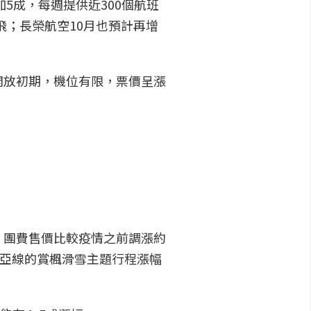
5成，每週提供近300個航班
機執飛；長榮航空10月也預計再增
開放初期，機位有限，票價呈漲
，團費售價比較疫情之前調漲約
北亞線的賞楓滑雪主題行程漲幅