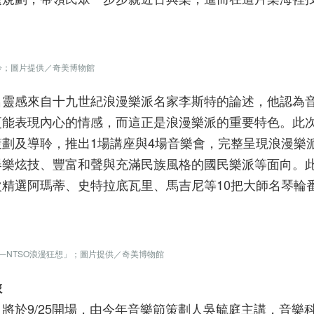
聆；圖片提供／奇美博物館
名靈感來自十九世紀浪漫樂派名家李斯特的論述，他認為
更能表現內心的情感，而這正是浪漫樂派的重要特色。此
劃及導聆，推出1場講座與4場音樂會，完整呈現浪漫樂
器樂炫技、豐富和聲與充滿民族風格的國民樂派等面向。
精選阿瑪蒂、史特拉底瓦里、馬吉尼等10把大師名琴輪
─NTSO浪漫狂想」；圖片提供／奇美博物館
旅
將於9/25開場，由今年音樂節策劃人吳毓庭主講，音樂