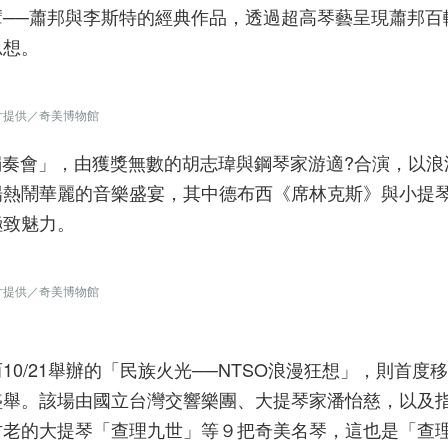
──蕭邦與李斯特的經典作品，透過超高琴藝呈現蕭邦百
思想。
片提供／奇美博物館
笛獨奏會」，由獲獎無數的胡志瑋與鋼琴家游適?合演，以
場熱鬧華麗的音樂盛宴，其中德布西《席林克斯》與小提
極致魅力。
片提供／奇美博物館
0/21舉辦的「民族火光──NTSO浪漫狂想」，則首度
盛舉。該場由國立台灣交響樂團、大提琴家潘怡慈，以及
古老的大提琴「查理九世」等９把奇美名琴，這也是「查