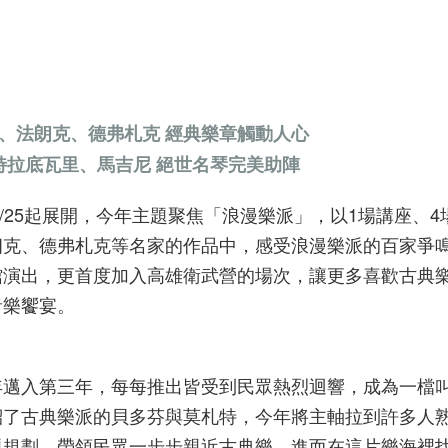
、法朗克、德弗札克 經典樂章觸動人心
特拉底瓦里、馬吉尼 絕世名琴完美助陣
9/25起展開，今年主題聚焦「浪漫樂派」，以1場講座、4
朗克、德弗札克等名家的作品中，感受浪漫樂派的百家爭
館演出，更首度加入高雄衛武營的場次，讓更多喜歡古典
音樂饗宴。
年邁入第三年，每每推出皆受到民眾熱烈迴響，成為一檔
紹了古典樂派的貝多芬與莫札特，今年將主軸拉到許多人
題規劃，帶領民眾一步步親近古典樂，進而在這片樂海裡