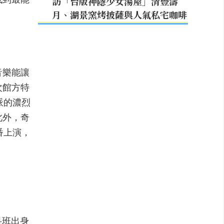
訪「台版神隱少女湯屋」清豐濤
月、湖景窯烤披薩與人氣私宅咖啡
音樂能讓
次館方特
派的濃烈
此外，奇
番上演，
科班出身