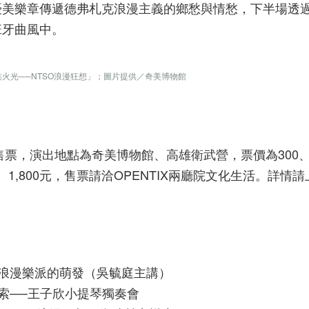
優美樂章傳遞德弗札克浪漫主義的鄉愁與情愁，下半場透
班牙曲風中。
火光──NTSO浪漫狂想」；圖片提供／奇美博物館
售票，演出地點為奇美博物館、高雄衛武營，票價為300、
1,500、1,800元，售票請洽OPENTIX兩廳院文化生活。詳情
專題講座：浪漫樂派的萌發（吳毓庭主講）
越界」探索──王子欣小提琴獨奏會