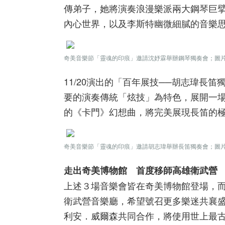
傳弟子，她將演奏浪漫樂派兩大鋼琴巨擘
內心世界，以及李斯特幽微細膩的音樂
奇美音樂節「靈魂的印痕」邀請沈妤霖舉辦鋼琴獨奏會；圖
11/20演出的「百年展技──胡志瑋長
要的演奏傳統「炫技」為特色，展開一
的《卡門》幻想曲，將完美展現長笛的
奇美音樂節「靈魂的印痕」邀請胡志瑋舉辦長笛獨奏會；圖
走出奇美博物館 首度移師高雄衛武營
上述３場音樂會皆在奇美博物館登場，而1
衛武營音樂廳，希望號召更多樂迷共襄
利安．威爾森共同合作，將使用世上最