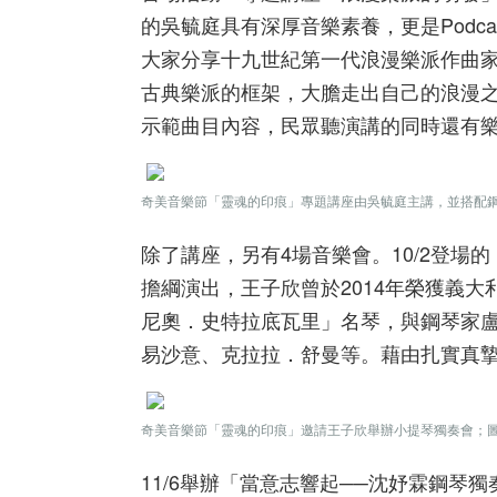
的吳毓庭具有深厚音樂素養，更是Podc
大家分享十九世紀第一代浪漫樂派作曲
古典樂派的框架，大膽走出自己的浪漫
示範曲目內容，民眾聽演講的同時還有
奇美音樂節「靈魂的印痕」專題講座由吳毓庭主講，並搭配
除了講座，另有4場音樂會。10/2登場
擔綱演出，王子欣曾於2014年榮獲義大利An
尼奧．史特拉底瓦里」名琴，與鋼琴家
易沙意、克拉拉．舒曼等。藉由扎實真
奇美音樂節「靈魂的印痕」邀請王子欣舉辦小提琴獨奏會；
11/6舉辦「當意志響起──沈妤霖鋼