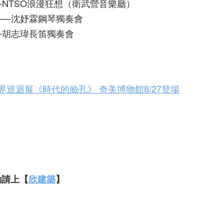
民族火光──NTSO浪漫狂想（衛武營音樂廳）
意志響起──沈妤霖鋼琴獨奏會
展技──胡志瑋長笛獨奏會
界巡迴展《時代的臉孔》 奇美博物館8/27登場
動請上【
欣建築
】