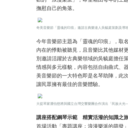
撫慰自己的角落。
奇美音樂節「靈魂的印痕」邀請古典樂達人吳毓庭策劃及導
今年音樂節主題為「靈魂的印痕」，取
內在的悸動被聽見，且音樂比其他媒材
別邀請活躍於古典樂領域的吳毓庭擔任策
情感與多元樣貌，內容包括自由曲式、
美音樂節的一大特色即是名琴助陣，此次
讓民眾擁有最佳的音樂體驗。
大提琴家潘怡慈將與國立台灣交響樂團合作演出「民族火光─
講座搭配鋼琴示範 精實活潑的知識之
首場活動「專題講座：浪漫樂派的萌發」