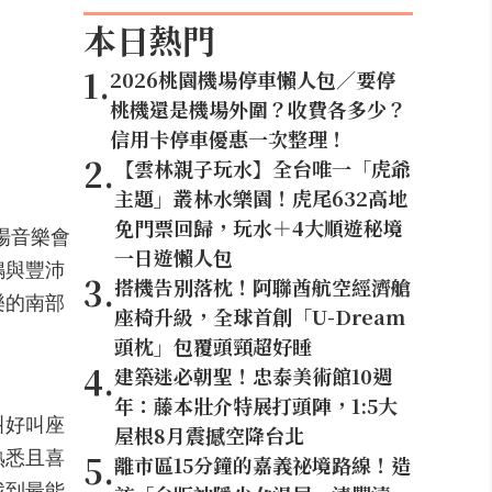
本日熱門
1
.
2026桃園機場停車懶人包／要停
桃機還是機場外圍？收費各多少？
信用卡停車優惠一次整理！
2
.
【雲林親子玩水】全台唯一「虎爺
主題」叢林水樂園！虎尾632高地
免門票回歸，玩水＋4大順遊秘境
場音樂會
一日遊懶人包
鳴與豐沛
3
.
搭機告別落枕！阿聯酋航空經濟艙
樂的南部
座椅升級，全球首創「U-Dream
頭枕」包覆頭頸超好睡
4
.
建築迷必朝聖！忠泰美術館10週
年：藤本壯介特展打頭陣，1:5大
叫好叫座
屋根8月震撼空降台北
熟悉且喜
5
.
離市區15分鐘的嘉義祕境路線！造
找到最能