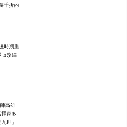
轉千折的
浪漫時期重
琴版改編
移師高雄
指揮家多
理九世」