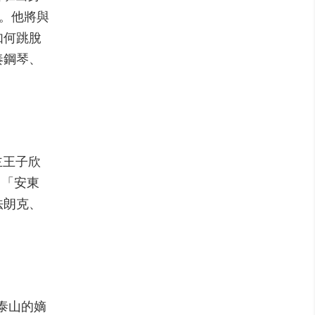
聆。他將與
如何跳脫
奏鋼琴、
主王子欣
用「安東
法朗克、
泰山的嫡