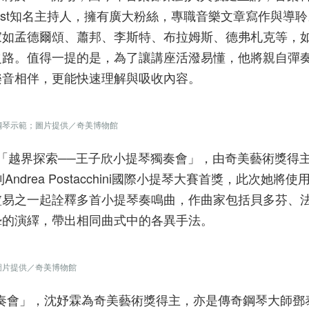
ast知名主持人，擁有廣大粉絲，專職音樂文章寫作與導
家如孟德爾頌、蕭邦、李斯特、布拉姆斯、德弗札克等，
之路。值得一提的是，為了讓講座活潑易懂，他將親自彈
樂音相伴，更能快速理解與吸收內容。
鋼琴示範；圖片提供／奇美博物館
的「越界探索──王子欣小提琴獨奏會」，由奇美藝術獎得
drea Postacchini國際小提琴大賽首獎，此次她將使
盧易之一起詮釋多首小提琴奏鳴曲，作曲家包括貝多芬、
摯的演繹，帶出相同曲式中的各異手法。
圖片提供／奇美博物館
琴獨奏會」，沈妤霖為奇美藝術獎得主，亦是傳奇鋼琴大師鄧