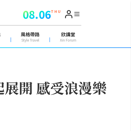
08.06
T H U
點
風格帶路
欣講堂
Style Travel
Xin Forum
起展開 感受浪漫樂