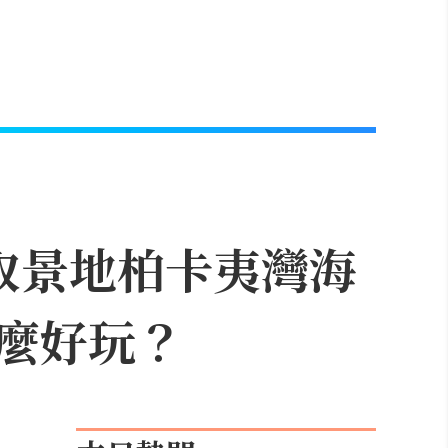
取景地柏卡夷灣海
麼好玩？