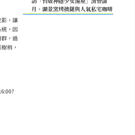
訪「台版神隱少女湯屋」清豐濤
月、湖景窯烤披薩與人氣私宅咖啡
光影，讓
系統，因
樹群，過
到樹梢，
:00?