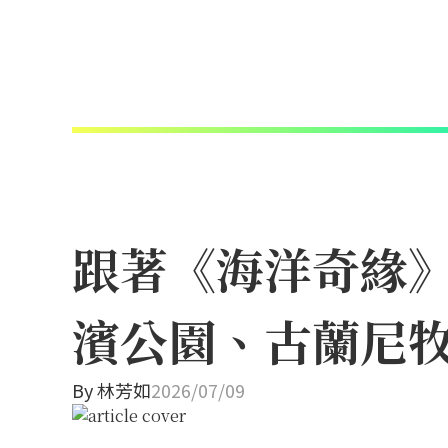
跟著《海洋奇緣
濱公園、古蘭尼
By
林芳如
2026/07/09