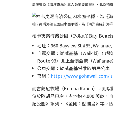
夏威夷為《海洋奇緣》真人版主要取景地，此為拍
柏卡夷灣海濱公園因水面平穩，為《海洋奇緣》海
柏卡夷灣海濱公園（Pōkaʻī Bay Beach
地址：960 Bayview St #85, Waianae, 
自駕交通：從威基基（Waikīkī）出發沿 
Route 93）北上至懷亞奈（Waiʻana
公車交通：於威基基搭乘歐胡島公車（Th
官網：
https://www.gohawaii.com/i
而古蘭尼牧場（Kualoa Ranch）
位於歐胡島東岸，占地約 4,000 英畝，
紀公園》系列、《金剛：骷髏島》等，