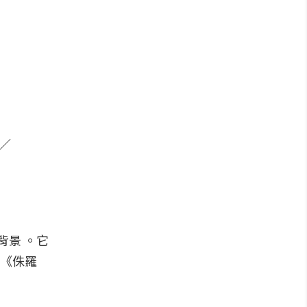
y／
背景 。它
括《侏羅