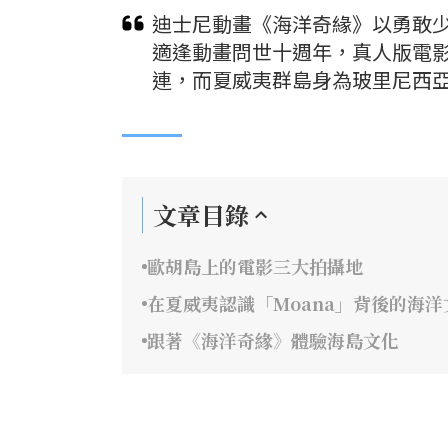
迪士尼動畫《海洋奇緣》以勇敢少
適逢動畫問世十週年，真人版電
連，而夏威夷群島身為玻里尼西
文章目錄
歐胡島上的電影三大拍攝地
在夏威夷認識「Moana」背後的海洋
跟著《海洋奇緣》體驗海島文化