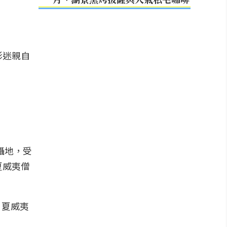
影迷親自
拍攝地，受
夏威夷僧