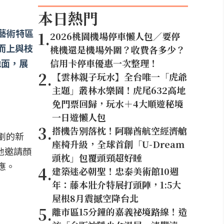
本日熱門
藝術特區
1
.
2026桃園機場停車懶人包／要停
而上與枝
桃機還是機場外圍？收費各多少？
地面，展
信用卡停車優惠一次整理！
2
.
【雲林親子玩水】全台唯一「虎爺
主題」叢林水樂園！虎尾632高地
免門票回歸，玩水＋4大順遊秘境
一日遊懶人包
3
.
搭機告別落枕！阿聯酋航空經濟艙
劃的新
座椅升級，全球首創「U-Dream
地邀請顏
頭枕」包覆頭頸超好睡
應。
4
.
建築迷必朝聖！忠泰美術館10週
年：藤本壯介特展打頭陣，1:5大
屋根8月震撼空降台北
5
.
離市區15分鐘的嘉義祕境路線！造