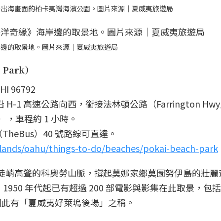
攝出海畫面的柏卡夷灣海濱公園。圖片來源｜夏威夷旅遊局
岸邊的取景地。圖片來源｜夏威夷旅遊局
 Park）
HI 96792
H-1 高速公路向西，銜接法林頓公路（Farrington Hw
e），車程約 1 小時。
eBus）40 號路線可直達。
slands/oahu/things-to-do/beaches/pokai-beach-park
，則以陡峭高聳的科奧勞山脈，撐起莫娜家鄉莫圖努伊島的壯麗
自 1950 年代起已有超過 200 部電影與影集在此取景，包
因此有「夏威夷好萊塢後場」之稱。