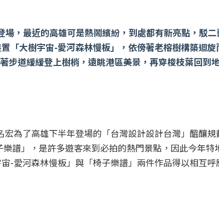
雄登場，最近的高雄可是熱鬧繽紛，到處都有新亮點，駁二
置「大樹宇宙-愛河森林慢板」，依傍著老榕樹構築迴旋
循著步道緩緩登上樹梢，遠眺港區美景，再穿梭枝葉回到
名宏為了高雄下半年登場的「台灣設計設計台灣」醞釀規
椅子樂譜」，是許多遊客來到必拍的熱門景點，因此今年特
宙-愛河森林慢板」與「椅子樂譜」兩件作品得以相互呼