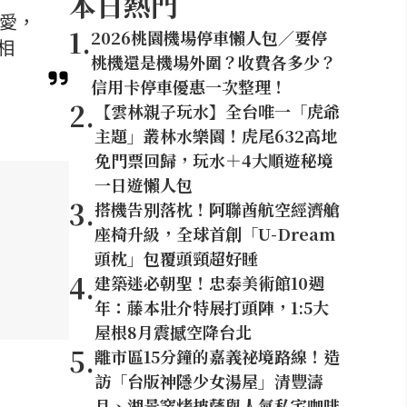
本日熱門
喜愛，
1
.
2026桃園機場停車懶人包／要停
相
桃機還是機場外圍？收費各多少？
信用卡停車優惠一次整理！
2
.
【雲林親子玩水】全台唯一「虎爺
主題」叢林水樂園！虎尾632高地
免門票回歸，玩水＋4大順遊秘境
一日遊懶人包
3
.
搭機告別落枕！阿聯酋航空經濟艙
座椅升級，全球首創「U-Dream
頭枕」包覆頭頸超好睡
4
.
建築迷必朝聖！忠泰美術館10週
年：藤本壯介特展打頭陣，1:5大
屋根8月震撼空降台北
5
.
離市區15分鐘的嘉義祕境路線！造
訪「台版神隱少女湯屋」清豐濤
月、湖景窯烤披薩與人氣私宅咖啡