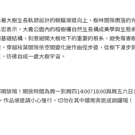
沿著大樹生長軌跡設計的蜿蜒坡道向上，樹林間隙撒落的
名宏表示，大義公園內的榕樹欉自然生長構成美學與生態
體基礎結構，刻意避開大樹地下的重要的根系，避免傷害
線，穿越枝葉間隙依空間變化施作曲徑步道，從樹下漫步
道，彷彿自成一處大樹宇宙。
！開放時間為周一到周四14:00?18:00與周五六日16
安全，作品坡道請小心慢行，切勿在其中嬉鬧奔跑或跳躍哦！