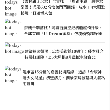
【雲林親子玩水】全台唯一「虎爺主題」叢林水
樂園！虎尾632高地免門票回歸，玩水＋4大順遊
秘境一日遊懶人包
搭機告別落枕！阿聯酋航空經濟艙座椅升級，
全球首創「U-Dream頭枕」包覆頭頸超好睡
建築迷必朝聖！忠泰美術館10週年：藤本壯介
特展打頭陣，1:5大屋根8月震撼空降台北
離市區15分鐘的嘉義祕境路線！造訪「台版神
隱少女湯屋」清豐濤月、湖景窯烤披薩與人氣私
宅咖啡