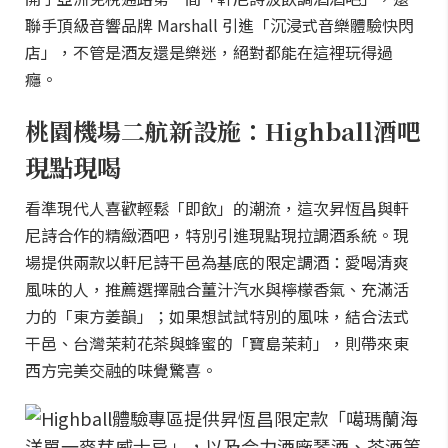
聯手頂級音響品牌 Marshall 引進「沉浸式音樂體驗快閃
店」，不管是酒友還是樂迷，絕對都能在這裡玩得過
癮。
桃園機場二航新設施：Highball酒吧
現點現喝
看準現代人喜歡輕鬆「即飲」的潮流，這次昇恆昌與軒
尼詩合作的精緻酒吧，特別引進現點現拉調酒系統。現
場提供兩款以軒尼詩干邑為基底的限定調酒：愛喝清爽
風味的人，推薦選擇融合薑汁汽水與檸檬香氣、充滿活
力的「東方姜韻」；如果想試試特別的風味，結合法式
干邑、台灣茉莉花茶與蜂蜜的「寶島茉莉」，則帶來東
西方完美交融的味覺驚喜。