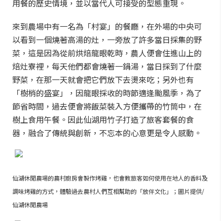
用餐的歷史情境，並以當代人可接受的型態重現。
來到農場中有一名為「村宴」的餐廳，在外場的中央可
以看到一個燒著高湯的灶，一旁放了許多當日採集的野
菜，這是因為從前烘焙龍眼乾時，農人便會住進山上的
焙灶寮裡，每天他們都會燒著一鍋湯，當日採到了什麼
野菜，在那一天就會把它們放下去燙來吃；另外也有
「樹梢的盛宴」，因龍眼採收的時節適逢颱風季，為了
節省時間，過去便會將飯菜裝入方便攜帶的竹筒中，在
樹上食用午餐。因此仙湖用竹子打造了旅客套餐的食
器，融合了傳統與創新，不忘本的心意更是令人感動。
仙湖休閒農場的農村廚房會製作烤雞，也會教旅客如何使用在地人的香料及
調味烤雞的方式，體驗過去農村人們互相幫助的「放伴文化」；圖片提供/
仙湖休閒農場