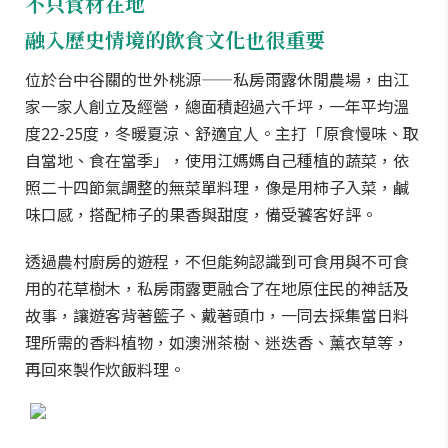
不只食材在地
融入歷史情境的飲食文化也很重要
位於台中谷關的世外桃源——私房雨露休閒農場，由江
家一家人創立及經營，總面積超過六千坪，一年平均溫
度22-25度，冬暖夏涼、舒適宜人。主打「原食慢味、取
自當地、食在當季」，使用江媽媽自己種植的蔬菜，依
照二十四節氣調整的無菜單料理，像是用柿子入菜，鹹
味口感，搭配柿子的果香與甜度，備受饕客好評。
透過農村廚房的遊程，不但能夠認識到可食用與不可食
用的花草樹木，私房雨露更融合了在地原住民的神話及
故事，讓遊客背著籃子、戴著頭巾，一同去採集當日料
理所需的香料植物，如澳洲茶樹、迷迭香、薰衣草等，
再回來製作炊飯料理。