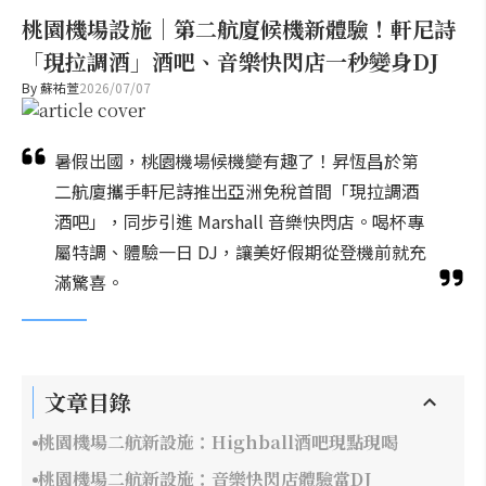
桃園機場設施｜第二航廈候機新體驗！軒尼詩
「現拉調酒」酒吧、音樂快閃店一秒變身DJ
By
蘇祐萱
2026/07/07
暑假出國，桃園機場候機變有趣了！昇恆昌於第
二航廈攜手軒尼詩推出亞洲免稅首間「現拉調酒
酒吧」，同步引進 Marshall 音樂快閃店。喝杯專
屬特調、體驗一日 DJ，讓美好假期從登機前就充
滿驚喜。
文章目錄
桃園機場二航新設施：Highball酒吧現點現喝
桃園機場二航新設施：音樂快閃店體驗當DJ