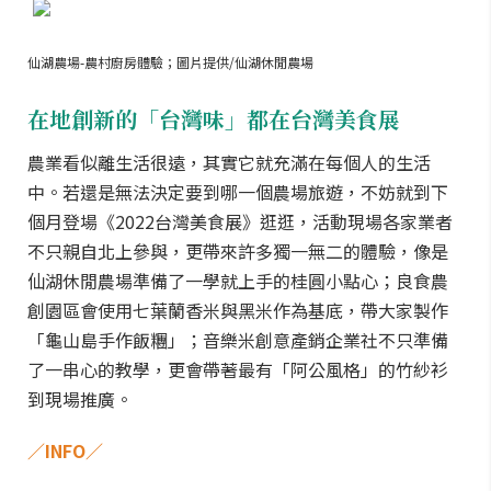
仙湖農場-農村廚房體驗；圖片提供/仙湖休閒農場
在地創新的「台灣味」都在台灣美食展
農業看似離生活很遠，其實它就充滿在每個人的生活
中。若還是無法決定要到哪一個農場旅遊，不妨就到下
個月登場《2022台灣美食展》逛逛，活動現場各家業者
不只親自北上參與，更帶來許多獨一無二的體驗，像是
仙湖休閒農場準備了一學就上手的桂圓小點心；良食農
創園區會使用七葉蘭香米與黑米作為基底，帶大家製作
「龜山島手作飯糰」；音樂米創意產銷企業社不只準備
了一串心的教學，更會帶著最有「阿公風格」的竹紗衫
到現場推廣。
／INFO／