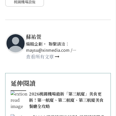
桃園機場設施
蘇祐萱
編輯企劃。 聯繫請洽：
maysu@xinmedia.com /
may860527@gmail.com
查看所有文章
延伸閱讀
2026桃園機場最新「第三航廈」美食更
新！第一航廈、第二航廈、第三航廈美食
餐廳全攻略