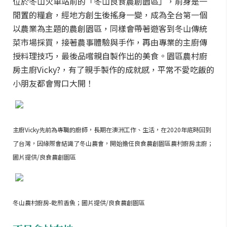
位於冬山火車站前的「冬山良食農創園區」，前身是一
閒置的糧倉，經地方創生後搖身一變，成為全台第一個
以農業為主題的農創園區，同樣會帶著遊客到冬山傳統
菜市場採買，接著農事體驗與手作，再由專業的主廚傳
授料理技巧，最後品嚐親自製作出的美食。園區農村廚
房主廚Vicky?，有了親手製作的成就感，平常不愛吃飯的
小朋友都會胃口大開！
主廚Vicky先前為專職的廚師，長期在澳洲工作、生活，在2020年底時回到
了台灣，因緣際會結識了冬山農會，開始擔任良食農創園區農村廚房主廚；
圖片提供/良食農創園區
冬山農村廚房-乾煎香魚；圖片提供/良食農創園區