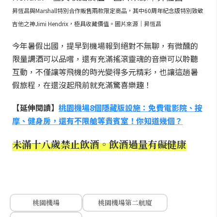
昇恆昌與Marshall特別合作販售兩款限定商品，其中60周年紀念版特別致敬
吉他之神Jimi Hendrix，極具收藏價值。圖片來源｜昇恆昌
今年暑假出國，提早到機場報到絕對不無聊，有微醺的
限量調酒可以品嚐，還有充滿搖滾靈魂的音樂可以聆聽
互動，不僅讓等飛機的時光變得多元精彩，也讓這趟暑
假旅程，在還沒起飛前就充滿驚喜樂趣！
【延伸閱讀】
桃園機場8個隱藏版設施：免費電影院、按
摩、健身房，還有不限艙等貴賓室！你知道幾個？
未滿十八歲禁止飲酒。飲酒過量有礙健康
桃園機場
桃園機場第二航廈