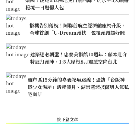
樂園！虎尾632高地免門票回歸，玩水＋4大順遊
秘境一日遊懶人包
搭機告別落枕！阿聯酋航空經濟艙座椅升級，
全球首創「U-Dream頭枕」包覆頭頸超好睡
建築迷必朝聖！忠泰美術館10週年：藤本壯介
特展打頭陣，1:5大屋根8月震撼空降台北
離市區15分鐘的嘉義祕境路線！造訪「台版神
隱少女湯屋」清豐濤月、湖景窯烤披薩與人氣私
宅咖啡
接下篇文章