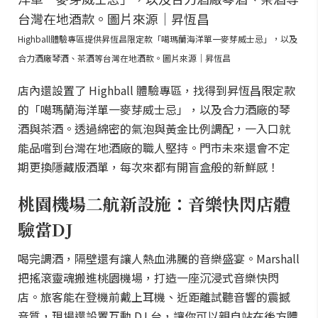
Highball體驗專區提供昇恆昌限定款「噶瑪蘭海洋單一麥芽威士忌」，以及
合力酒廠琴酒、茶酒等台灣在地酒款。圖片來源｜昇恆昌
店內還設置了 Highball 體驗專區，找得到昇恆昌限定款
的「噶瑪蘭海洋單一麥芽威士忌」，以及合力酒廠的琴
酒與茶酒。透過綿密的氣泡與黃金比例調配，一入口就
能品嚐到台灣在地酒廠的職人堅持。門市未來還會不定
期更換隱藏版酒單，每次來都有開盲盒般的新鮮感！
桃園機場二航新設施：音樂快閃店體
驗當DJ
喝完調酒，隔壁還有讓人熱血沸騰的音樂盛宴。Marshall
把搖滾靈魂搬進桃園機場，打造一座沉浸式音樂快閃
店。旅客能在登機前戴上耳機、近距離試聽音響的震撼
音質，現場還設置互動 DJ 台，讓你可以親自站在後方體