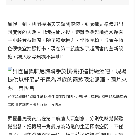
暑假一到，桃園機場天天熱鬧滾滾，到處都是準備飛出
國度假的人潮。出境過關之後，距離登機起飛通常還有
一小段等待時間，除了逛免稅店、坐按摩椅，或者在特
色候機室拍照打卡，現在第二航廈多了超厲害的全新設
施，讓大家等飛機不無聊！
昇恆昌與軒尼詩聯手於桃機打造精緻酒吧，現場提供以軒尼詩干邑為基底的
兩款限定調酒。圖片來源｜昇恆昌
昇恆昌免稅商店在第二航廈大玩創意，分別從味覺與聽
覺出發，把機場一角變身為時髦的生活探索空間。不僅
開了亞洲免稅通路第一間「軒尼詩汲飲調酒酒吧」，還