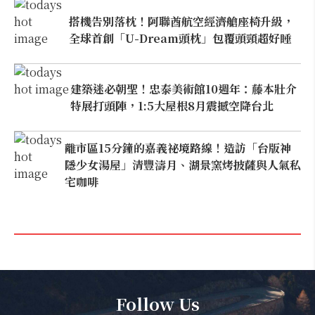
搭機告別落枕！阿聯酋航空經濟艙座椅升級，
全球首創「U-Dream頭枕」包覆頭頸超好睡
建築迷必朝聖！忠泰美術館10週年：藤本壯介
特展打頭陣，1:5大屋根8月震撼空降台北
離市區15分鐘的嘉義祕境路線！造訪「台版神
隱少女湯屋」清豐濤月、湖景窯烤披薩與人氣私
宅咖啡
Follow Us