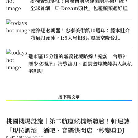
搭機告別落枕！阿聯酋航空經濟艙座椅升級，
全球首創「U-Dream頭枕」包覆頭頸超好睡
建築迷必朝聖！忠泰美術館10週年：藤本壯介
特展打頭陣，1:5大屋根8月震撼空降台北
離市區15分鐘的嘉義祕境路線！造訪「台版神
隱少女湯屋」清豐濤月、湖景窯烤披薩與人氣私
宅咖啡
接下篇文章
桃園機場設施｜第二航廈候機新體驗！軒尼詩
「現拉調酒」酒吧、音樂快閃店一秒變身DJ
By
蘇祐萱
2026/07/07