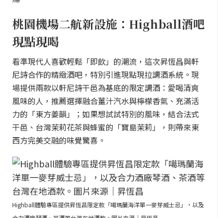
桃園機場二航新設施：Highball酒吧
現點現喝
看準現代人喜歡輕鬆「即飲」的潮流，這次昇恆昌與軒
尼詩合作的精緻酒吧，特別引進現點現拉調酒系統。現
場提供兩款以軒尼詩干邑為基底的限定調酒：愛喝清爽
風味的人，推薦選擇融合薑汁汽水與檸檬香氣、充滿活
力的「東方姜韻」；如果想試試特別的風味，結合法式
干邑、台灣茉莉花茶與蜂蜜的「寶島茉莉」，則帶來東
西方完美交融的味覺驚喜。
Highball體驗專區提供昇恆昌限定款「噶瑪蘭海洋單一麥芽威士忌」，以及
合力酒廠琴酒、茶酒等台灣在地酒款。圖片來源｜昇恆昌