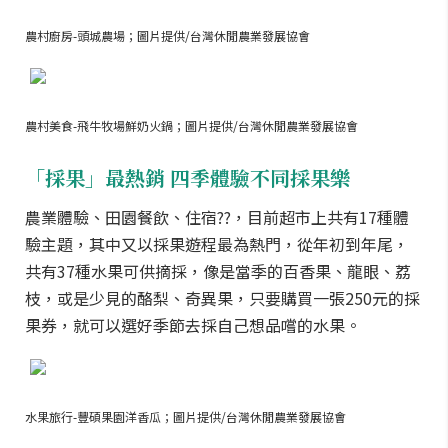
農村廚房-頭城農場；圖片提供/台灣休閒農業發展協會
農村美食-飛牛牧場鮮奶火鍋；圖片提供/台灣休閒農業發展協會
「採果」最熱銷 四季體驗不同採果樂
農業體驗、田園餐飲、住宿
??
，目前超市上共有17種體
驗主題，其中又以採果遊程最為熱門，從年初到年尾，
共有37種水果可供摘採，像是當季的百香果、龍眼、荔
枝，或是少見的酪梨、奇異果，只要購買一張250元的採
果券，就可以選好季節去採自己想品嚐的水果。
水果旅行-豐碩果園洋香瓜；圖片提供/台灣休閒農業發展協會