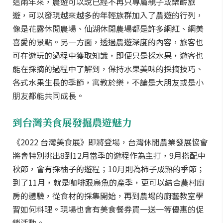
這兩年來，農遊可以說已經不再只專屬親子或樂齡旅
遊，可以發現越來越多的年輕族群加入了農遊的行列，
像是花露休閒農場、仙湖休閒農場都是許多網紅、網美
喜愛的景點。另一方面，透過農遊深度的內容，旅客也
可在遊玩的過程中獲取知識，即便只是採水果，遊客也
能在採摘的過程中了解到，保持水果美味的採摘技巧、
各式水果生長的季節，寓教於樂，不論是大朋友或是小
朋友都能共同成長。
到台灣美食展發掘農遊魅力
《2022 台灣美食展》即將登場，台灣休閒農業發展協會
將會特別挑出8到12月當季的遊程作為主打，9月搭配中
秋節，會有採柚子的遊程；10月則為柿子成熟的季節；
到了11月，就是咖啡跟烏魚的產季，更可以結合農村廚
房的體驗，從食材的採集開始，再到農場的廚藝教室學
習如何料理。現場也會有美食餐券買一送一等優惠的促
銷活動。