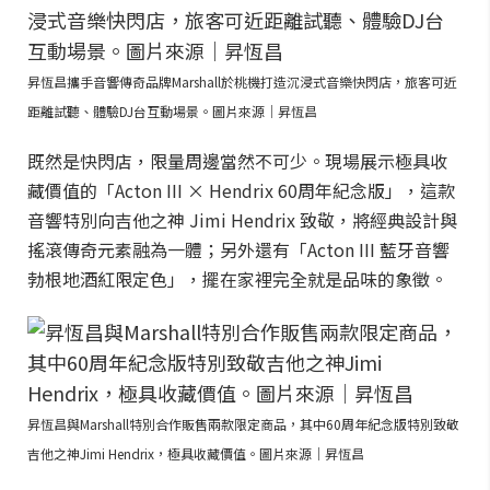
昇恆昌攜手音響傳奇品牌Marshall於桃機打造沉浸式音樂快閃店，旅客可近
距離試聽、體驗DJ台互動場景。圖片來源｜昇恆昌
既然是快閃店，限量周邊當然不可少。現場展示極具收
藏價值的「Acton III × Hendrix 60周年紀念版」，這款
音響特別向吉他之神 Jimi Hendrix 致敬，將經典設計與
搖滾傳奇元素融為一體；另外還有「Acton III 藍牙音響
勃根地酒紅限定色」，擺在家裡完全就是品味的象徵。
昇恆昌與Marshall特別合作販售兩款限定商品，其中60周年紀念版特別致敬
吉他之神Jimi Hendrix，極具收藏價值。圖片來源｜昇恆昌