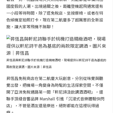
國度假的人潮。出境過關之後，距離登機起飛通常還有
一小段等待時間，除了逛免稅店、坐按摩椅，或者在特
色候機室拍照打卡，現在第二航廈多了超厲害的全新設
施，讓大家等飛機不無聊！
昇恆昌與軒尼詩聯手於桃機打造精緻酒吧，現場提供以軒尼詩干邑為基底的
兩款限定調酒。圖片來源｜昇恆昌
昇恆昌免稅商店在第二航廈大玩創意，分別從味覺與聽
覺出發，把機場一角變身為時髦的生活探索空間。不僅
開了亞洲免稅通路第一間「軒尼詩汲飲調酒酒吧」，還
聯手頂級音響品牌 Marshall 引進「沉浸式音樂體驗快閃
店」，不管是酒友還是樂迷，絕對都能在這裡玩得過
癮。