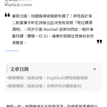
暑假出國，桃園機場候機變有趣了！昇恆昌於第
二航廈攜手軒尼詩推出亞洲免稅首間「現拉調酒
酒吧」，同步引進 Marshall 音樂快閃店。喝杯專
屬特調、體驗一日 DJ，讓美好假期從登機前就充
滿驚喜。
文章目錄
桃園機場二航新設施：Highball酒吧現點現喝
桃園機場二航新設施：音樂快閃店體驗當DJ
暑假一到，桃園機場天天熱鬧滾滾，到處都是準備飛出