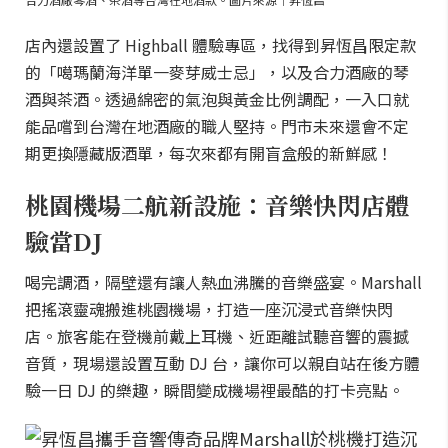
店內還設置了 Highball 體驗專區，找得到昇恆昌限定款
的「噶瑪蘭海洋單一麥芽威士忌」，以及合力酒廠的琴
酒與茶酒。透過綿密的氣泡與黃金比例調配，一入口就
能品嚐到台灣在地酒廠的職人堅持。門市未來還會不定
期更換隱藏版酒單，每次來都有開盲盒般的新鮮感！
桃園機場二航新設施：音樂快閃店體
驗當DJ
喝完調酒，隔壁還有讓人熱血沸騰的音樂盛宴。Marshall
把搖滾靈魂搬進桃園機場，打造一座沉浸式音樂快閃
店。旅客能在登機前戴上耳機、近距離試聽音響的震撼
音質，現場還設置互動 DJ 台，讓你可以親自站在後方體
驗一日 DJ 的樂趣，瞬間變成機場裡最酷的打卡亮點。