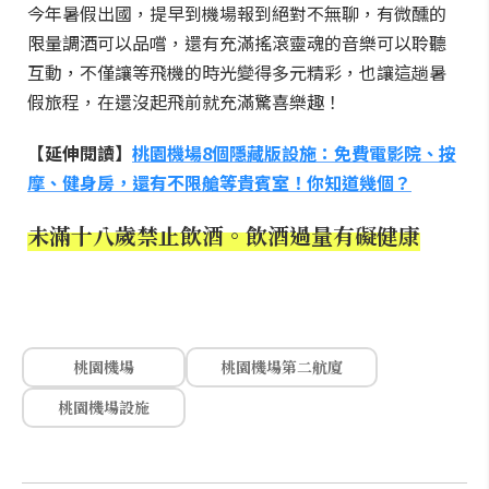
今年暑假出國，提早到機場報到絕對不無聊，有微醺的
限量調酒可以品嚐，還有充滿搖滾靈魂的音樂可以聆聽
互動，不僅讓等飛機的時光變得多元精彩，也讓這趟暑
假旅程，在還沒起飛前就充滿驚喜樂趣！
【延伸閱讀】
桃園機場8個隱藏版設施：免費電影院、按
摩、健身房，還有不限艙等貴賓室！你知道幾個？
未滿十八歲禁止飲酒。飲酒過量有礙健康
桃園機場
桃園機場第二航廈
桃園機場設施