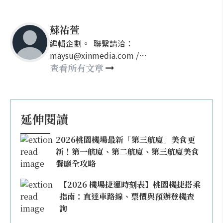
蘇祐萱
編輯企劃。 聯繫請洽：
maysu@xinmedia.com /
may860527@gmail.com
查看所有文章
延伸閱讀
2026桃園機場最新「第三航廈」美食更
新！第一航廈、第二航廈、第三航廈美食
餐廳全攻略
【2026 機場捷運時刻表】桃園機捷搭乘
指南：直達車路線、票價與預辦登機查
詢