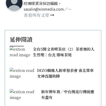
欣傳媒資深採訪編輯。
sasalin@xinmedia.com／
happy21917@gmail.com
查看所有文章
延伸閱讀
全台5間文青喫茶店（2）茶香裡的人
生哲理：台北 臻味茶苑
DIZO蜘蛛人新車發表會 南北單車
女神直播助陣
新年辦年貨／中台灣流行傳統應
有盡有