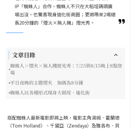
IP「蜘蛛人」合作，蜘蛛人不只在大稻埕碼頭廣
場出沒，也驚喜現身迪化街商圈；更將帶來2場總
長20分鐘的「煙火×無人機」燈光秀。
文章目錄
蜘蛛人×煙火×無人機燈光秀：7/25與8/15晚上8點登
場
平日夜晚的主題煙火 加碼為8分鐘
蜘蛛人以各種形式現身大稻埕、迪化街
搭配蜘蛛人最新電影即將上映，電影主角湯姆．霍蘭德
（Tom Holland）、千黛亞（Zendaya）及雅各布．貝