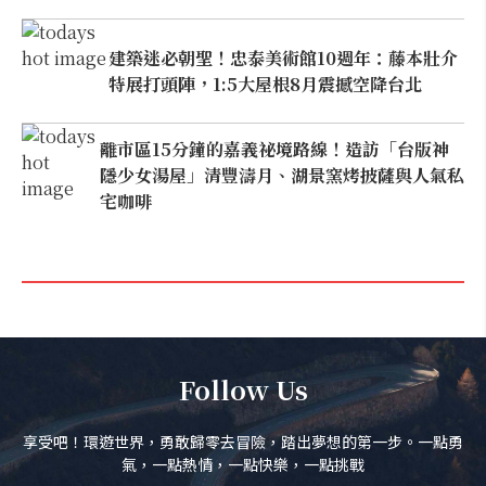
建築迷必朝聖！忠泰美術館10週年：藤本壯介
特展打頭陣，1:5大屋根8月震撼空降台北
離市區15分鐘的嘉義祕境路線！造訪「台版神
隱少女湯屋」清豐濤月、湖景窯烤披薩與人氣私
宅咖啡
Follow Us
享受吧！環遊世界，勇敢歸零去冒險，踏出夢想的第一步。一點勇
氣，一點熱情，一點快樂，一點挑戰