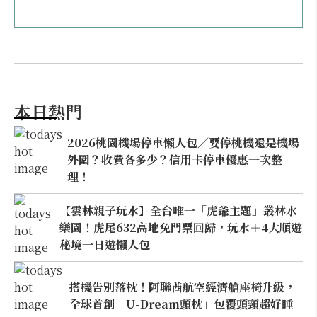
本日熱門
2026桃園機場停車懶人包／要停桃機還是機場
外圍？收費各多少？信用卡停車優惠一次整
理！
【雲林親子玩水】全台唯一「虎爺主題」叢林水
樂園！虎尾632高地免門票回歸，玩水＋4大順遊
秘境一日遊懶人包
搭機告別落枕！阿聯酋航空經濟艙座椅升級，
全球首創「U-Dream頭枕」包覆頭頸超好睡