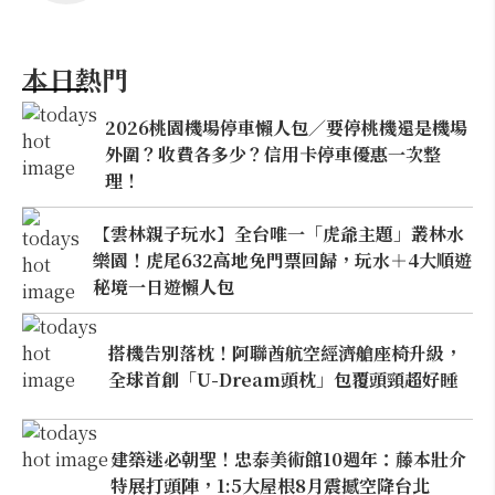
本日熱門
2026桃園機場停車懶人包／要停桃機還是機場
外圍？收費各多少？信用卡停車優惠一次整
理！
【雲林親子玩水】全台唯一「虎爺主題」叢林水
樂園！虎尾632高地免門票回歸，玩水＋4大順遊
秘境一日遊懶人包
搭機告別落枕！阿聯酋航空經濟艙座椅升級，
全球首創「U-Dream頭枕」包覆頭頸超好睡
建築迷必朝聖！忠泰美術館10週年：藤本壯介
特展打頭陣，1:5大屋根8月震撼空降台北