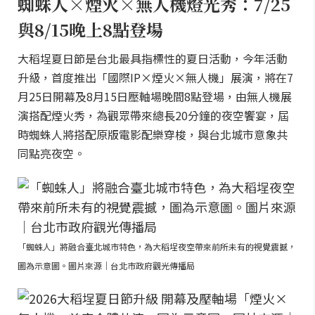
蜘蛛人×煙火×無人機燈光秀：7/25
與8/15晚上8點登場
大稻埕夏日節是台北最具指標性的夏日活動，今年活動
升級，首度推出「國際IP×煙火×無人機」展演，將在7
月25日開幕及8月15日壓軸場晚間8點登場，由無人機展
演搭配煙火秀，為觀眾帶來總長20分鐘的夜空饗宴，屆
時蜘蛛人將搭配原版電影配樂穿梭，與台北城市意象共
同點亮夜空。
「蜘蛛人」將融合臺北城市特色，為大稻埕夜空帶來前所未有的視覺震撼，
圖為示意圖。圖片來源｜台北市政府觀光傳播局