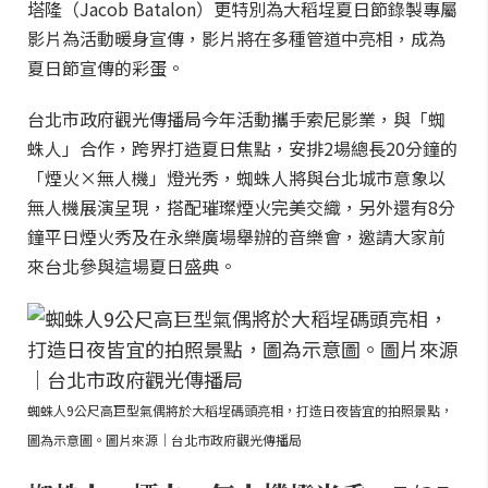
塔隆（Jacob Batalon）更特別為大稻埕夏日節錄製專屬
影片為活動暖身宣傳，影片將在多種管道中亮相，成為
夏日節宣傳的彩蛋。
台北市政府觀光傳播局今年活動攜手索尼影業，與「蜘
蛛人」合作，跨界打造夏日焦點，安排2場總長20分鐘的
「煙火×無人機」燈光秀，蜘蛛人將與台北城市意象以
無人機展演呈現，搭配璀璨煙火完美交織，另外還有8分
鐘平日煙火秀及在永樂廣場舉辦的音樂會，邀請大家前
來台北參與這場夏日盛典。
蜘蛛人9公尺高巨型氣偶將於大稻埕碼頭亮相，打造日夜皆宜的拍照景點，
圖為示意圖。圖片來源｜台北市政府觀光傳播局