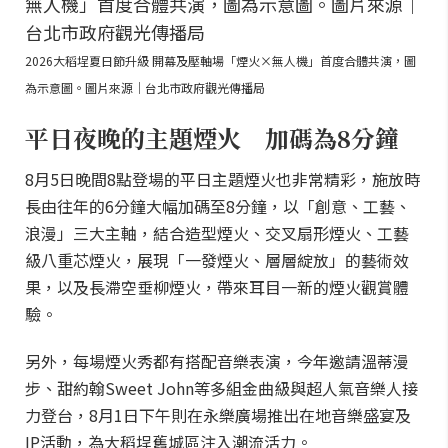
2026大稻埕夏日節升級 開幕及壓軸場「煙火×無人機」首度合體共演，圖
為示意圖。圖片來源｜台北市政府觀光傳播局
平日夜晚的主題煙火 加碼為8分鐘
8月5日晚間8點登場的平日主題煙火也非常精彩，施放時
長由往年的6分鐘大幅加碼至8分鐘，以「創意、工藝、
浪漫」三大主軸，結合造型煙火、交叉扇形煙火、工藝
級八重芯煙火，展現「一發煙火、層層綻放」的藝術效
果，以及長滯空垂柳煙火，帶來耳目一新的煙火觀賞體
驗。
另外，每場煙火秀都有搭配音樂表演，今年邀請溫蒂漫
步、甜約翰Sweet John等多組金曲級與超人氣音樂人接
力登台，8月1日下午則在永樂廣場推出在地音樂盛宴及
IP活動，為大稻埕舊城區注入潮流活力。