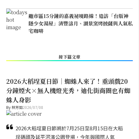
離市區15分鐘的嘉義祕境路線！造訪「台版神
隱少女湯屋」清豐濤月、湖景窯烤披薩與人氣私
宅咖啡
接下篇文章
2026大稻埕夏日節｜蜘蛛人來了！重頭戲20
分鐘煙火×無人機燈光秀，迪化街商圈也有蜘
蛛人身影
By
林芳如
2026/07/08
2026大稻埕夏日節將於7月25日至8月15日在大稻
埕碼頭及延平河濱公園登場，今年與國際人氣