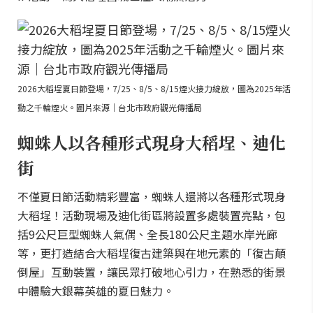
2026大稻埕夏日節登場，7/25、8/5、8/15煙火接力綻放，圖為2025年活
動之千輪煙火。圖片來源｜台北市政府觀光傳播局
蜘蛛人以各種形式現身大稻埕、迪化
街
不僅夏日節活動精彩豐富，蜘蛛人還將以各種形式現身
大稻埕！活動現場及迪化街區將設置多處裝置亮點，包
括9公尺巨型蜘蛛人氣偶、全長180公尺主題水岸光廊
等，更打造結合大稻埕復古建築與在地元素的「復古顛
倒屋」互動裝置，讓民眾打破地心引力，在熟悉的街景
中體驗大銀幕英雄的夏日魅力。