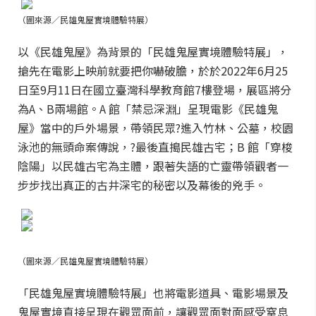
（圖來源／民雄鬼屋實境體驗特展）
以《民雄鬼屋》為背景的「民雄鬼屋實境體驗特展」，
搶先在電影上映前就要把你嚇破膽，於於2022年6月25
日至9月11日在國立臺灣科學教育館7樓登場，展區將分
為A、B兩場館。A 館「禁忌深淵」呈現電影《民雄鬼
屋》當中的戶外場景，帶領民眾?進入竹林、公墓，校園
泳池的無頭命案傳說，?最後直搗民雄古宅；B 館「穿梭
陰陽」以民雄古宅為主體，跟著失語的亡靈帶領觀者一
步步找出真正的古井深宅的秘密以及幕後的兇手。
（圖來源／民雄鬼屋實境體驗特展）
「民雄鬼屋實境體驗特展」也將電影道具、電影場景及
鬼屋實境直接呈現在觀眾面前，讓觀眾面對面感受窒息