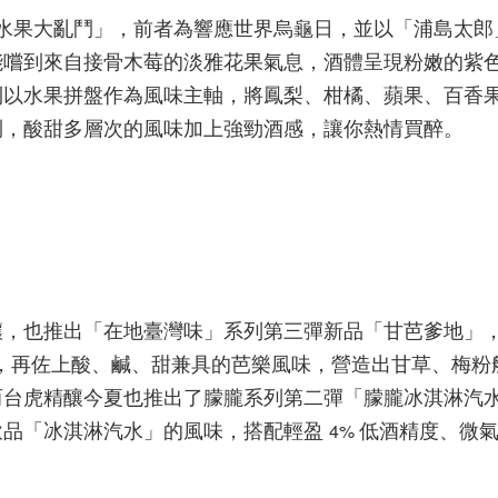
水果大亂鬥」，前者為響應世界烏龜日，並以「浦島太郎
能嚐到來自接骨木莓的淡雅花果氣息，酒體呈現粉嫩的紫
則以水果拼盤作為風味主軸，將鳳梨、柑橘、蘋果、百香
鬥，酸甜多層次的風味加上強勁酒感，讓你熱情買醉。
釀，也推出「在地臺灣味」系列第三彈新品「甘芭爹地」
，再佐上酸、鹹、甜兼具的芭樂風味，營造出甘草、梅粉
而台虎精釀今夏也推出了朦朧系列第二彈「朦朧冰淇淋汽
飲品「冰淇淋汽水」的風味，搭配輕盈
低酒精度、微
4%