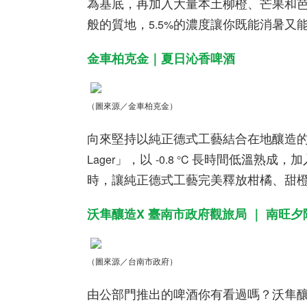
為基底，再加入大量本土柳橙、芒果和
般的質地，
的濃度讓你既能消暑又
5.5%
金車柏克金｜夏日沁香啤酒
（圖來源／金車柏克金）
向來堅持以純正德式工藝結合在地釀造
」，以
長時間低溫熟成，加
Lager
-0.8 °C
時，讓純正德式工藝完美釋放柑橘、甜
沃隼釀造
X
臺南市政府觀旅局 ｜ 南旺夕
（圖來源／台南市政府）
由公部門推出的啤酒你有看過嗎？沃隼