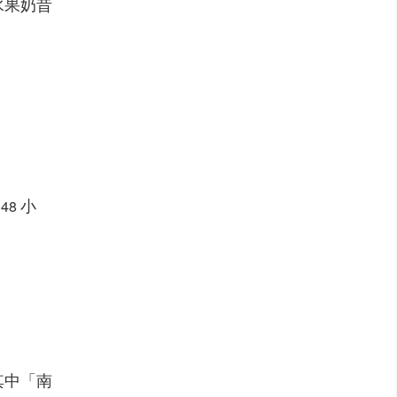
水果奶昔
花
小
48
其中「南