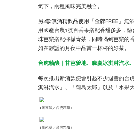
氣下，兩種風味完美融合。
另
款無酒精飲品使用「金牌
」無
2
FREE
用國產台農
號百香果搭配香甜多多，融
1
珠芭樂搭配檸檬青茶，同時喝到芭樂的
如在靜謐的月夜中品嘗一杯杯的好茶。
台虎精釀｜甘芭爹地、朦朧冰淇淋汽水
每次推出新酒款便會引起不少迴響的台
淇淋汽水」、「葡島太郎」以及「水果
（圖來源／台虎精釀）
（圖來源／台虎精釀）