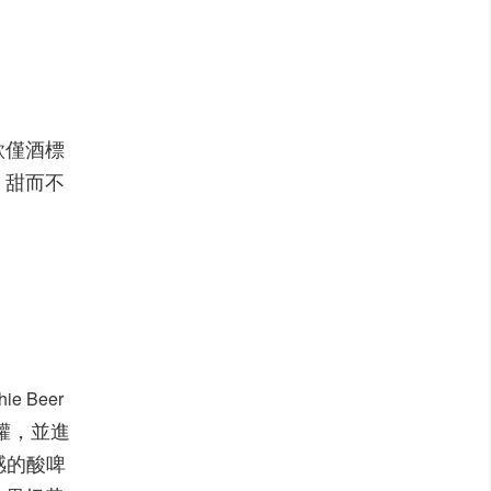
款僅酒標
，甜而不
hie Beer
罐，並進
感的酸啤