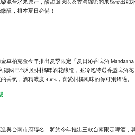
芭樂混合水果原汁，酸甜風味以及香濃綿密的果感帶出如
能微醺，根本夏日必備！
的金車柏克金今年推出夏季限定「夏日沁香啤酒
Mandarina
入德國巴伐利亞柑橘啤酒花釀造，並冷泡特選香型啤酒
橙的香氣，酒精濃度
，喜愛柑橘風味的你可別錯過。
4.9%
陽
釀造與台南市府聯名，將於今年推出三款台南限定啤酒，