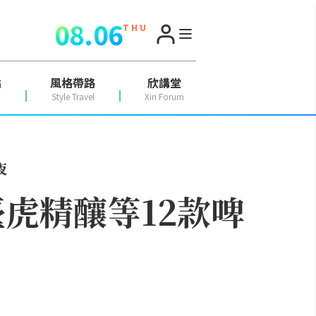
08.06
T H U
點
風格帶路
欣講堂
Style Travel
Xin Forum
夜
臺虎精釀等12款啤