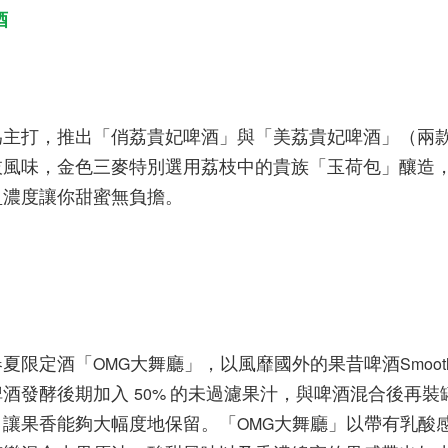
酒
為主打，推出「俏荔貴妃啤酒」與「美荔貴妃啤酒」（兩
枝風味，金色三麥特別選用荔枝中的貴族「玉荷包」釀造
盈濃度讓你甜蜜無負擔。
春夏限定酒「
大舞廳」，以風靡國外的果昔啤酒
OMG
Smoot
啤酒發酵後期加入
的未過濾果汁，與啤酒混合後再裝
50%
，讓果香能夠大幅度地保留。「
大舞廳」以帶有乳酸
OMG