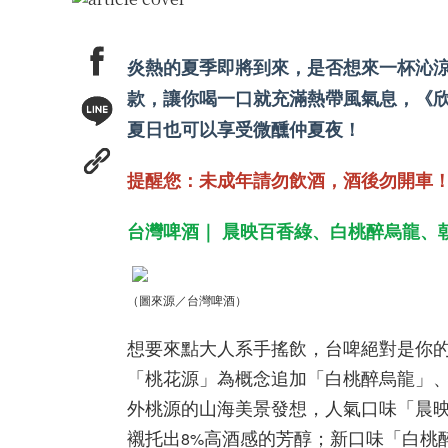
炎熱的夏季即將到來，是否想來一杯沁
款，讓你喝一口就充滿熱帶風氣息，《
夏日也可以享受微醺仲夏夜！
提醒您：未成年請勿飲酒，酒後勿開車
台灣啤酒｜ 晨映百香綠、白桃醉烏龍、
（圖來源／台灣啤酒）
想要來點大人系手搖飲，台啤絕對是你
「桃花源」為概念追加「白桃醉烏龍」
外桃源的山海美景發想，人氣口味「晨
襯托出
高酒感的芳醇；新口味「白桃
8%