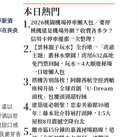
本日熱門
季新酒
1
.
2026桃園機場停車懶人包／要停
你在炎炎
桃機還是機場外圍？收費各多少？
信用卡停車優惠一次整理！
2
.
【雲林親子玩水】全台唯一「虎爺
主題」叢林水樂園！虎尾632高地
免門票回歸，玩水＋4大順遊秘境
一日遊懶人包
3
.
搭機告別落枕！阿聯酋航空經濟艙
座椅升級，全球首創「U-Dream
頭枕」包覆頭頸超好睡
4
.
建築迷必朝聖！忠泰美術館10週
，還以
年：藤本壯介特展打頭陣，1:5大
啤酒以世
屋根8月震撼空降台北
酸甜口感
5
.
離市區15分鐘的嘉義祕境路線！造
及麥芽香