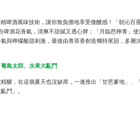
酒精啤酒風味技術，讓你無負擔地享受微醺感！「朝沁百
合啤酒花香氣，清爽不甜膩又透心脾；「月臨芭檸青」使
香氣與檸檬酸甜刺激，最後由青茶香創造獨特尾韻，多層
、葡島太郎、水果大亂鬥
虎精釀，在這個夏天也沒缺席，一連推出「甘芭爹地」、
大亂鬥」。