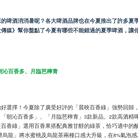
涼的啤酒消消暑呢？各大啤酒品牌也在今夏推出了許多夏
欣傳媒》幫你盤點了今夏有哪些不能錯過的夏季啤酒，讓
！
朝沁百香多、月臨芭檸青
的好選擇！今夏除了廣受好評的「晨映百香綠」強勢回歸
、「朝沁百香多」、「月臨芭檸青」
款新品。
款高酒精
3
2
映百香綠」選用百香果搭配典雅甘醇的綠茶，恰巧適中的
醉烏龍」將水蜜桃及烏龍茶兩種口感大升級，在
氣泡感
8%