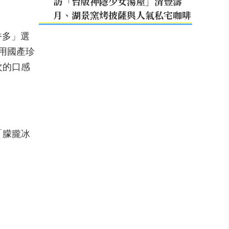
訪「台版神隱少女湯屋」清豐濤
月、湖景窯烤披薩與人氣私宅咖啡
香多」選
用國產珍
次的口感
「朦朧冰