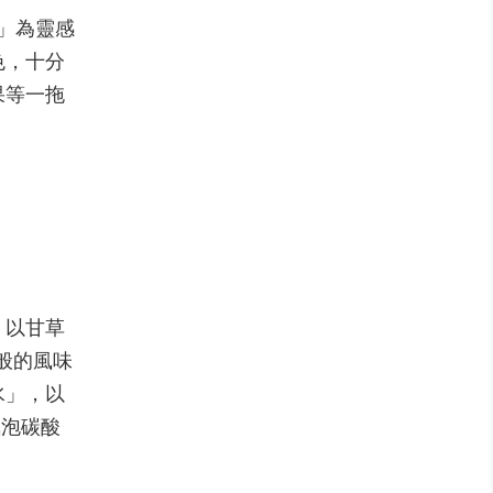
」為靈感
色，十分
果等一拖
，以甘草
般的風味
水」，以
氣泡碳酸