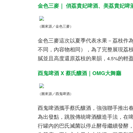
金色三麥｜ 俏荔貴妃啤酒、美荔貴妃啤
（圖來源／金色三麥）
金色三麥這次以夏季代表水果－荔枝作
不同，內容物相同），為了完整展現荔
膩並且高度還原荔枝的果韻，
的輕
4.5%
酉鬼啤酒
X
蔡氏釀酒｜
OMG
大舞廳
（圖來源／酉鬼啤酒）
酉鬼啤酒攜手蔡氏釀酒，強強聯手推出
為出發點，跳脫傳統啤酒釀造手法，在
行罐內的巴氏滅菌以停止酵母繼續發酵