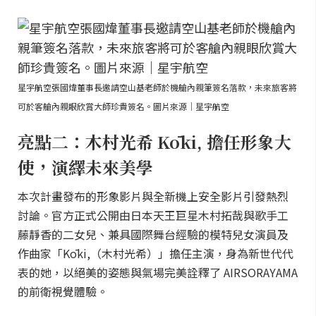
星宇航空張國煒董事長邀請空山基老師於機艙內親筆簽名落款，未來旅客將
可於客艙內親眼欣賞大師珍貴簽名。圖片來源｜星宇航空
亮點二：木村光希 Kōki, 擔任形象大
使，演繹未來美學
本次計畫發布的形象影片與全新機上安全影片引發熱烈
討論。官方正式公開由日本天王巨星木村拓哉與歌手工
藤靜香的二女兒、兼具國際舞台經驗的模特兒女演員及
作曲家「Kōki,（木村光希）」擔任主演，身為新世代代
表的她，以絕美的姿態與氣場完美詮釋了 AIRSORAYAMA
的前衛視覺體驗。