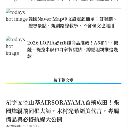
韓國Naver Map中文設定超簡單！訂餐廳、
搜尋景點、規劃路線教學，不會韓文也能用
2026 LOPIA必買8種商品推薦！A5和牛、披
薩、提拉米蘇和自家製甜點，總經理親推這幾
款
接下篇文章
星宇 x 空山基AIRSORAYAMA首飛成田！張
國煒親飛同框大師，木村光希絕美代言，專屬
備品與必搭航線大公開
By
許家禎
2026/07/13