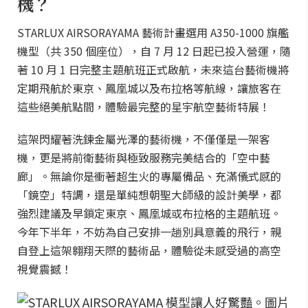
機？
STARLUX AIRSORAYAMA 藝術計畫選用 A350-1000 旗艦
機型（共 350 個座位），自 7 月 12 日起已投入營運，隨
著 10 月 1 日完整主題航班正式啟航，未來這台藝術機將
定期飛航於東京、鳳凰城以及布拉格等航線，讓旅客在
這些絕美航點間，體驗最完整的星宇航空藝術特展！
這架閃耀著洗鍊金屬光澤的藝術機，不僅僅是一架客
機，更是將前衛藝術與極致服務完美結合的「空中藝
廊」。無論你是衝著超生火的專屬備品、充滿儀式感的
「鏡空」特調，還是單純想朝聖大師級的設計美學，都
強烈建議及早鎖定東京、鳳凰城或布拉格的主題航班。
今年下半年，不妨為自己安排一趟別具意義的飛行，親
自登上這架翱翔天際的藝術品，體驗從未感受過的高空
視覺震撼！