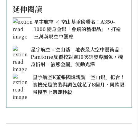
延伸閱讀
星宇航空 × 空山基重磅聯名！A350-
1000 變身金銀「會飛的藝術品」，打造
三萬英呎空中藝廊
星宇航空×空山基｜地表最大空中藝術品！
Pantone反覆校對逾10次研發專屬色，機
身折射「液態金屬」流動光澤
星宇航空K董張國煒親駕「空山銀」抵台！
實機光是塗裝與調色就花了8個月，同款限
量模型上架即秒殺