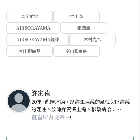
星宇航空
空山基
AIRSORAYAMA
張國煒
AIRSORAYAMA航線
木村光希
空山銀備品
空山銀航線
許家禎
20年+媒體淬鍊，歷經生活線的感性與財經線
的理性。欣傳媒資深主編。聯繫請洽：
nellyhsu@xinmedia.com
查看所有文章