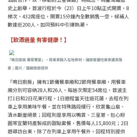
史上創舉，首波行程於今（23）日上午10點正式開賣，8
梯次、432席座位，開賣15分鐘內全數銷售一空，候補人
數達近200人，如同預料中引爆熱潮。
【飲酒過量 有害健康！】
「鳴日廚房 菁華饗宴」，將美食融入在地食材，讓旅客邊吃美食邊賞風
景；圖片／雄獅旅遊提供
「鳴日廚房」擁有1節備餐車廂和2節用餐車廂，用餐車
廂分別可容納28人和26人，每趟次限定54席位，首波主
打1日和2日花東行程，1日遊程當天往返花蓮，去程在列
車上享用美味午餐，並在特殊路段緩行，欣賞龜山島、
清水斷崖絕景；回程則是享用以鴨賞、三星蔥、包心粉
圓等宜蘭特產製成的甜點套餐，售價每人15,800元；2日
遊尋訪台東，除了在列車上享用午餐外，回程特別提供