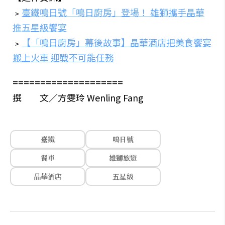
﹥
臺鐵鳴日號「鳴日廚房」登場！ 雄獅攜手晶華
推五星級饗宴
﹥
【「鳴日廚房」幕後故事】晶華酒店把美食饗宴
搬上火車 迎戰不可能任務
====================
撰 文／方雯玲 Wenling Fang
臺鐵
鳴日號
餐車
雄獅旅遊
晶華酒店
五星級