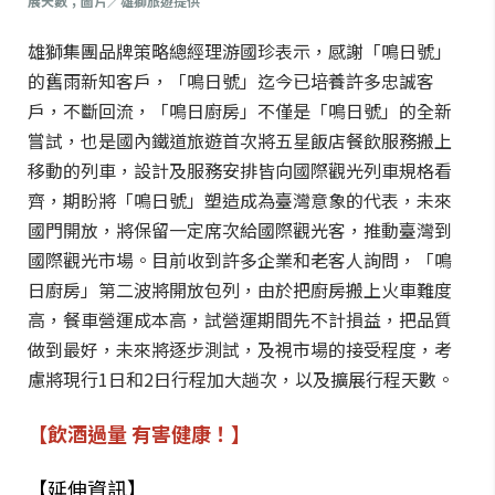
展天數；圖片／雄獅旅遊提供
雄獅集團品牌策略總經理游國珍表示，感謝「鳴日號」
的舊雨新知客戶，「鳴日號」迄今已培養許多忠誠客
戶，不斷回流，「鳴日廚房」不僅是「鳴日號」的全新
嘗試，也是國內鐵道旅遊首次將五星飯店餐飲服務搬上
移動的列車，設計及服務安排皆向國際觀光列車規格看
齊，期盼將「鳴日號」塑造成為臺灣意象的代表，未來
國門開放，將保留一定席次給國際觀光客，推動臺灣到
國際觀光市場。目前收到許多企業和老客人詢問，「鳴
日廚房」第二波將開放包列，由於把廚房搬上火車難度
高，餐車營運成本高，試營運期間先不計損益，把品質
做到最好，未來將逐步測試，及視市場的接受程度，考
慮將現行1日和2日行程加大趟次，以及擴展行程天數。
【飲酒過量 有害健康！】
【延伸資訊】