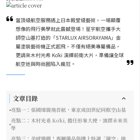
當頂級航空服務遇上日本殿堂級藝術，一場顛覆
想像的飛行美學就此震撼登場！星宇航空攜手大
師空山基打造的「STARLUX AIRSORAYAMA」金
屬塗裝藝術機正式起飛，不僅有絕美專屬備品，
更請來木村光希 Kōki 演繹前衛大片，準備讓全球
航空迷與時尚圈陷入瘋狂。
文章目錄
亮點一：張國煒親飛首航，東京成田世紀同框空山基
亮點二：木村光希 Kōki, 擔任形象大使，演繹未來美
學
亮點三：美感爆棚！專屬備品與機上特調「鏡空」搶