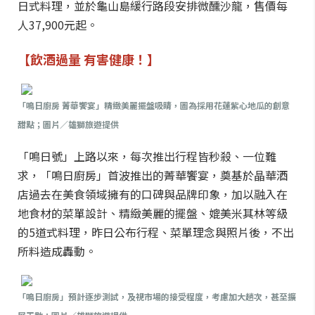
日式料理，並於龜山島緩行路段安排微醺沙龍，售價每
人37,900元起。
【飲酒過量 有害健康！】
「鳴日廚房 菁華饗宴」精緻美麗擺盤吸睛，圖為採用花蓮紫心地瓜的創意
甜點；圖片／雄獅旅遊提供
「鳴日號」上路以來，每次推出行程皆秒殺、一位難
求，「鳴日廚房」首波推出的菁華饗宴，奠基於晶華酒
店過去在美食領域擁有的口碑與品牌印象，加以融入在
地食材的菜單設計、精緻美麗的擺盤、媲美米其林等級
的5道式料理，昨日公布行程、菜單理念與照片後，不出
所料造成轟動。
「鳴日廚房」預計逐步測試，及視市場的接受程度，考慮加大趟次，甚至擴