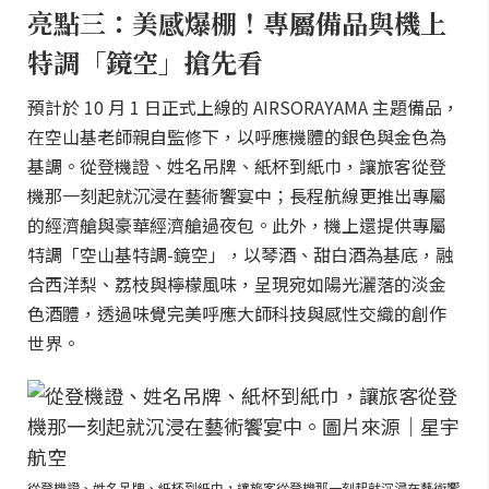
亮點三：美感爆棚！專屬備品與機上
特調「鏡空」搶先看
預計於 10 月 1 日正式上線的 AIRSORAYAMA 主題備品，
在空山基老師親自監修下，以呼應機體的銀色與金色為
基調。從登機證、姓名吊牌、紙杯到紙巾，讓旅客從登
機那一刻起就沉浸在藝術饗宴中；長程航線更推出專屬
的經濟艙與豪華經濟艙過夜包。此外，機上還提供專屬
特調「空山基特調-鏡空」，以琴酒、甜白酒為基底，融
合西洋梨、荔枝與檸檬風味，呈現宛如陽光灑落的淡金
色酒體，透過味覺完美呼應大師科技與感性交織的創作
世界。
從登機證、姓名吊牌、紙杯到紙巾，讓旅客從登機那一刻起就沉浸在藝術饗