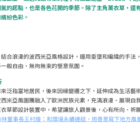
朝氣的起點，也是各色花開的季節。除了主角薰衣草，還
添繽紛色彩。
，結合浪漫的波西米亞風格設計，運用垂墜和編織的手法
夢一般自由、無拘無束的愜意氛圍。
行
用來泛指當地居民，後來因緣變遷之下，延伸成為生活藝
波西米亞風圖騰融入了歐洲民族元素，充滿浪漫、展現自
薰衣草節設計裝置中，希望讓旅人觀景後，心有所向、祈
森林董事長王村煌：和環境永續連結，用善意寫下地方風