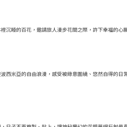
林裡沉睡的百花，邀請旅人漫步花間之際，許下幸福的心
浸波西米亞的自由浪漫，感受被綠意圍繞、悠然自得的日
縛，日子不再複製、貼上，讓神秘魔幻的花鏡夢網反射最