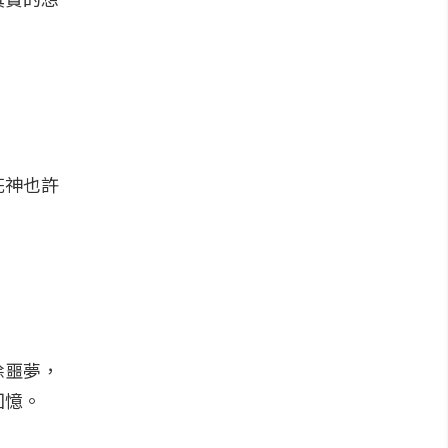
花神也許
除噩夢，
回憶。