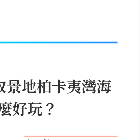
取景地柏卡夷灣海
麼好玩？