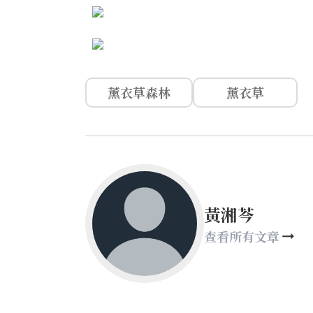
薰衣草森林
薰衣草
黃湘芩
查看所有文章