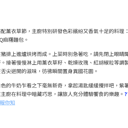
搭配薰衣草節，主廚特別研發色彩繽紛又香氣十足的料理
Q麻糬麵包。
在豬排上進爐烘烤而成。上菜時別急著吃，請先閉上眼睛
好。接著慢慢淋上用薰衣草籽、乾燥玫瑰、紅胡椒粒等調
在舌尖迸開的滋味，彷彿瞬間置身異國花園。
白色的牛奶乍看之下毫無新奇，拿起湯匙緩緩攪拌吧，紫
道主廚在料理中暗藏巧思，讓旅人充分體驗饗食的樂趣。
點報你知