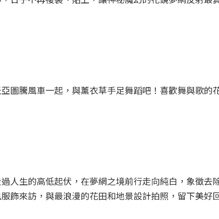
。
米亞圖騰風車一起，與薰衣草手足舞蹈吧！喜歡舞與歌的
走過人生的高低起伏，在夢網之境前行走向純白，象徵去
風服飾來訪，與最浪漫的花田和地景設計拍照，留下美好