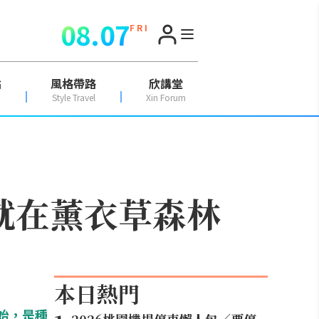
08.07
F R I
點
風格帶路
欣講堂
Style Travel
Xin Forum
】就在薰衣草森林
本日熱門
始，是種