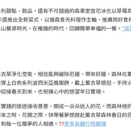
系列甜點、飲品，還有不可錯過的森果室雪花冰也以草莓
2年還推出全新菜式，以慢森食光料理作主軸，推廣用好食
森山餐桌時光，在複雜的時代，回歸簡單幸福的一餐。
*
薰衣草淨化空氣、相信能夠破除厄運，帶來好運。森林在
使穿上白色系列波西米亞風服飾，戴上薰衣草頭冠、手持
中迎接春天到來，也祝禱心中的想望早日實現。
在實踐的旅途接收善意，開成一朵朵迷人的花。而森林裡
春來之時、花開之際，快帶著夢想趕赴薰衣草森林春日的
，和每一位履夢的人相遇。
??
更多有趣行程選擇