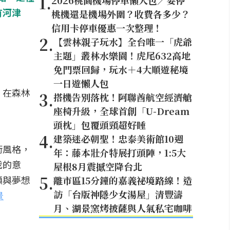
1
.
2026桃園機場停車懶人包／要停
有河津
桃機還是機場外圍？收費各多少？
信用卡停車優惠一次整理！
2
.
【雲林親子玩水】全台唯一「虎爺
主題」叢林水樂園！虎尾632高地
免門票回歸，玩水＋4大順遊秘境
一日遊懶人包
，在森林
3
.
搭機告別落枕！阿聯酋航空經濟艙
座椅升級，全球首創「U-Dream
頭枕」包覆頭頸超好睡
4
.
建築迷必朝聖！忠泰美術館10週
術風格，
年：藤本壯介特展打頭陣，1:5大
我的意
屋根8月震撼空降台北
5
.
願與夢想
離市區15分鐘的嘉義祕境路線！造
訪「台版神隱少女湯屋」清豐濤
景
月、湖景窯烤披薩與人氣私宅咖啡