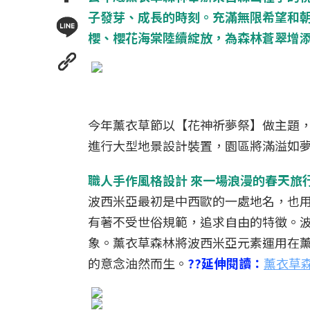
子發芽、成長的時刻。充滿無限希望和
櫻、櫻花海棠陸續綻放，為森林蒼翠增
今年薰衣草節以【花神祈夢祭】做主題
進行大型地景設計裝置，園區將滿溢如
職人手作風格設計 來一場浪漫的春天旅
波西米亞最初是中西歐的一處地名，也
有著不受世俗規範，追求自由的特徵。
象。薰衣草森林將波西米亞元素運用在
的意念油然而生。
??延伸閱讀：
薰衣草