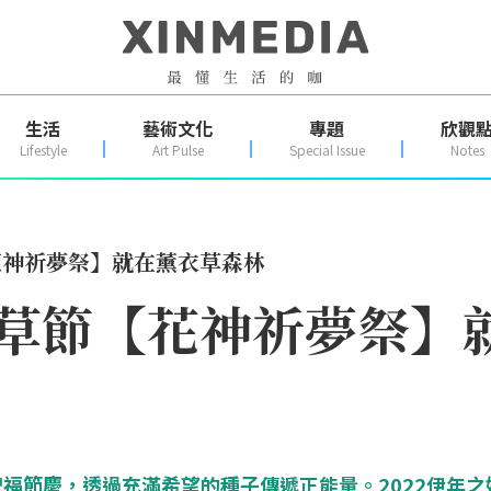
生活
藝術文化
專題
欣觀
Lifestyle
Art Pulse
Special Issue
Notes
節【花神祈夢祭】就在薰衣草森林
l薰衣草節【花神祈夢祭
福節慶，透過充滿希望的種子傳遞正能量。2022伊年之