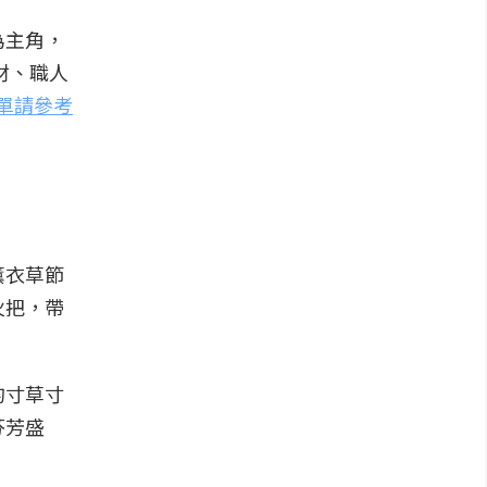
為主角，
材、職人
菜單請參考
薰衣草節
火把，帶
的寸草寸
芬芳盛