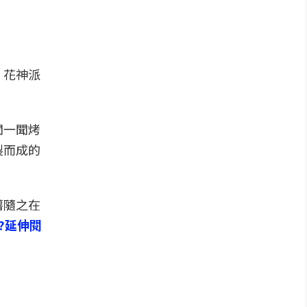
：花神派
聞一聞烤
製而成的
薯隨之在
??延伸閱