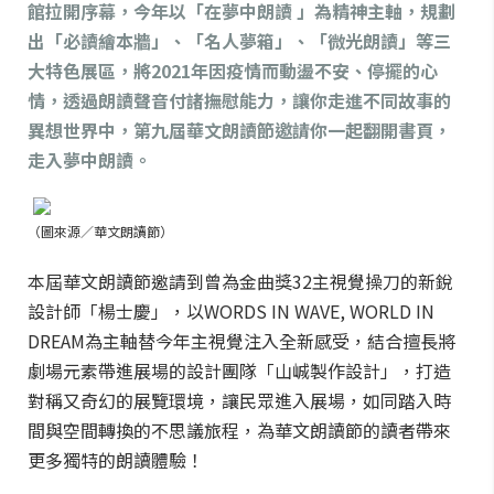
館拉開序幕，今年以「在夢中朗讀 」為精神主軸，規劃
出「必讀繪本牆」、「名人夢箱」、「微光朗讀」等三
大特色展區，將2021年因疫情而動盪不安、停擺的心
情，透過朗讀聲音付諸撫慰能力，讓你走進不同故事的
異想世界中，第九屆華文朗讀節邀請你一起翻開書頁，
走入夢中朗讀。
（圖來源／華文朗讀節）
本屆華文朗讀節邀請到曾為金曲獎32主視覺操刀的新銳
設計師「楊士慶」，以WORDS IN WAVE, WORLD IN
DREAM為主軸替今年主視覺注入全新感受，結合擅長將
劇場元素帶進展場的設計團隊「山峸製作設計」，打造
對稱又奇幻的展覽環境，讓民眾進入展場，如同踏入時
間與空間轉換的不思議旅程，為華文朗讀節的讀者帶來
更多獨特的朗讀體驗！