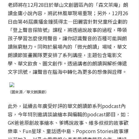
老師將在12月28日於華山文創園區內的「森文茶庵」朗
讀金庸小說內容，將武林風華現場重現；另外，12月26
日由第46屆廣播金鐘獎得主—田麗雲針對兒童所企劃的
「登上聲音探險號」課程，將透過說故事的過程，帶領
孩子學習怎麼使用聲音，讓你認識聲音的百種可能與朗
讀無窮魅力。同時於展場內的「微光朗讀」場域，華文
朗讀節策畫團隊更安排了系列講座，主題包含電影文
學、華文飲食、圖文創作。透過講者的朗讀與解析傳遞
文字訊號，讓聲音在腦海中轉化為更多的想像與詮釋。
（圖來源／華文朗讀節）
此外，
延續去年廣受好評的華文朗讀節系列podcast內
容，今年特別邀請談論繪本與編輯的podcast節目，如：
GK爸爸原創故事繪本、爹媽說故事、
維多叔叔的故事歡
樂車
、Fun星球、童話透中島、Popcorn Stories故事爆