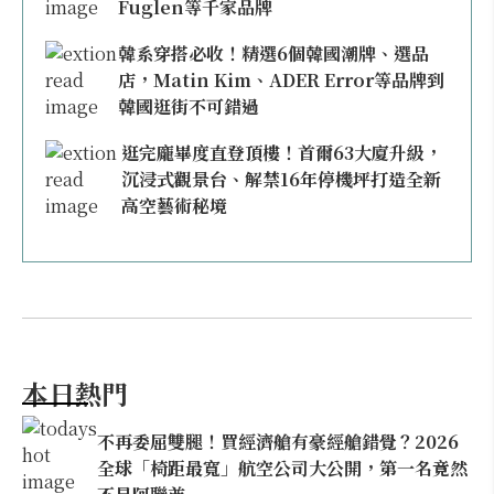
Fuglen等千家品牌
韓系穿搭必收！精選6個韓國潮牌、選品
店，Matin Kim、ADER Error等品牌到
韓國逛街不可錯過
逛完龐畢度直登頂樓！首爾63大廈升級，
沉浸式觀景台、解禁16年停機坪打造全新
高空藝術秘境
本日熱門
不再委屈雙腿！買經濟艙有豪經艙錯覺？2026
全球「椅距最寬」航空公司大公開，第一名竟然