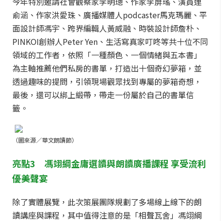
今年特別邀請社會觀察家李明璁、作家李屏瑤、演員連
俞涵、作家洪愛珠、廣播媒體人podcaster馬克瑪麗、平
面設計師馮宇、跨界編輯人黃威融、時裝設計師詹朴、
PINKOI創辦人Peter Yen、生活寫真家叮咚等共十位不同
領域的工作者，依照「一種顏色、一個情緒與五本書」
為主軸推薦他們私房的書單，打造出十個奇幻夢箱，並
透過趣味的提問，引領現場觀眾找到專屬的夢箱奇想
，
最後，還可以綁上緞帶，帶走一份屬於自己的書單信
籤。
（圖來源／華文朗讀節）
亮點3 馮翊綱金庸選讀與朗讀廣播課程 享受流利
優美聲宴
除了實體展覽，此次策展團隊規劃了多場線上線下的朗
讀講座與課程，其中值得注意的是「相聲瓦舍」馮翊綱