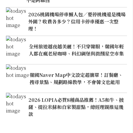
不是阿聯酋
2026桃園機場停車懶人包／要停桃機還是機場
外圍？收費各多少？信用卡停車優惠一次整
理！
全州旅遊越夜越美麗！不只穿韓服，韓國年輕
人都在瘋老屋咖啡、科幻碉堡與微醺星空市集
韓國Naver Map中文設定超簡單！訂餐廳、
搜尋景點、規劃路線教學，不會韓文也能用
2026 LOPIA必買8種商品推薦！A5和牛、披
薩、提拉米蘇和自家製甜點，總經理親推這幾
款