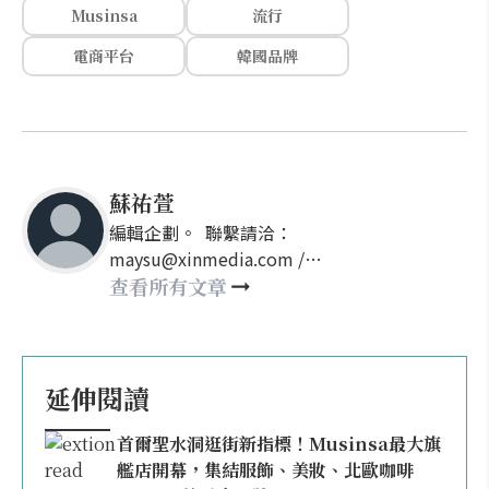
Musinsa
流行
電商平台
韓國品牌
蘇祐萱
編輯企劃。 聯繫請洽：
maysu@xinmedia.com /
may860527@gmail.com
查看所有文章
延伸閱讀
首爾聖水洞逛街新指標！Musinsa最大旗
艦店開幕，集結服飾、美妝、北歐咖啡