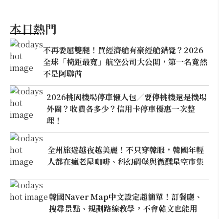
本日熱門
不再委屈雙腿！買經濟艙有豪經艙錯覺？2026
全球「椅距最寬」航空公司大公開，第一名竟然
不是阿聯酋
2026桃園機場停車懶人包／要停桃機還是機場
外圍？收費各多少？信用卡停車優惠一次整
理！
全州旅遊越夜越美麗！不只穿韓服，韓國年輕
人都在瘋老屋咖啡、科幻碉堡與微醺星空市集
韓國Naver Map中文設定超簡單！訂餐廳、
搜尋景點、規劃路線教學，不會韓文也能用