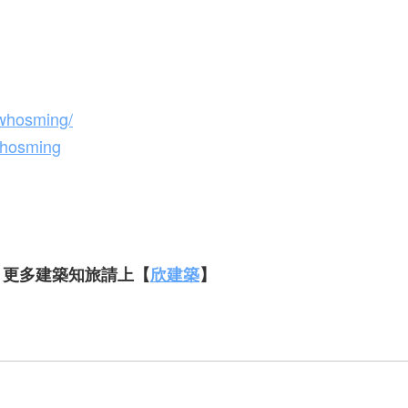
/whosming/
whosming
，更多建築知旅請上【
欣建築
】