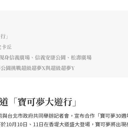
遊行」
皮卡丘
!」 現身信義廣場、信義安康公園、松壽廣場
線形公園挑戰超級超夢X與超級超夢Y
香堤大道「寶可夢大遊行」
夢公司日前與台北市政府共同舉辦記者會，宣布合作「寶可夢30
於10月10日、11日在香堤大道盛大登場，寶可夢將出現