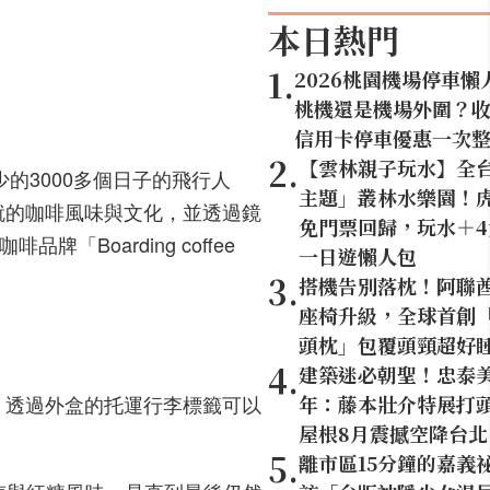
本日熱門
1
.
2026桃園機場停車懶
桃機還是機場外圍？
信用卡停車優惠一次
2
.
【雲林親子玩水】全
的3000多個日子的飛行人
主題」叢林水樂園！虎
造就的咖啡風味與文化，並透過鏡
免門票回歸，玩水＋
Boarding coffee
一日遊懶人包
3
.
搭機告別落枕！阿聯
座椅升級，全球首創「U
頭枕」包覆頭頸超好
4
.
建築迷必朝聖！忠泰美
，透過外盒的托運行李標籤可以
年：藤本壯介特展打頭
屋根8月震撼空降台北
5
.
離市區15分鐘的嘉義