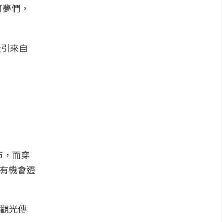
可夢們，
吸引來自
市，而穿
間有機會透