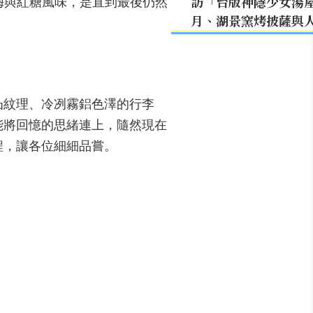
烏梅與紅糖風味，是直到最後仍然
訪「台版神隱少女湯
月、湖景窯烤披薩與
凸紋理、冷冽霧鋁色澤的行李
能將回憶的思緒連上，隨然現在
程，讓各位細細品嘗。