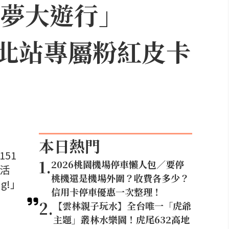
可夢大遊行」
，台北站專屬粉紅皮卡
本日熱門
51
1
.
2026桃園機場停車懶人包／要停
念活
桃機還是機場外圍？收費各多少？
g!」
信用卡停車優惠一次整理！
2
.
【雲林親子玩水】全台唯一「虎爺
主題」叢林水樂園！虎尾632高地