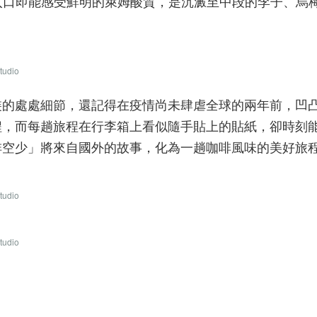
象，是入口即能感受鮮明的萊姆酸質，是沉澱至中段的李子、
udio
裝的處處細節，還記得在疫情尚未肆虐全球的兩年前，凹
程，而每趟旅程在行李箱上看似隨手貼上的貼紙，卻時刻
啡空少」將來自國外的故事，化為一趟咖啡風味的美好旅
udio
udio