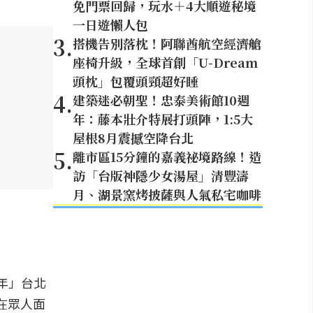
免門票回歸，玩水＋4大順遊秘境
一日遊懶人包
3
.
搭機告別落枕！阿聯酋航空經濟艙
座椅升級，全球首創「U-Dream
頭枕」包覆頭頸超好睡
4
.
建築迷必朝聖！忠泰美術館10週
年：藤本壯介特展打頭陣，1:5大
屋根8月震撼空降台北
5
.
離市區15分鐘的嘉義祕境路線！造
訪「台版神隱少女湯屋」清豐濤
月、湖景窯烤披薩與人氣私宅咖啡
週年」台北
在眾人面