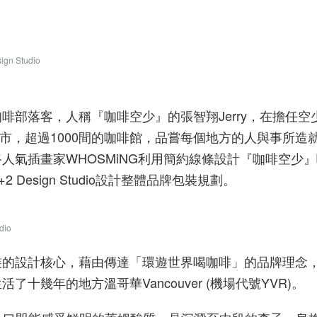
n Studio
部落客，人稱『咖啡空少』的張智翔Jerry，在擔任空少
城市，超過1000間的咖啡館，品嘗每個地方的人與事所
畫家WHOSMiNG利用簡約線條設計『咖啡空少』咖啡品牌「
+2 Design Studio設計整體品牌包裝規劃。
dio
裝的設計核心，藉由傳達「環遊世界喝咖啡」的品牌理念
十幾年的地方溫哥華Vancouver (機場代號YVR)。