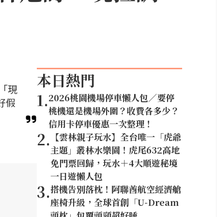
本日熱門
「現
1
.
2026桃園機場停車懶人包／要停
好假
桃機還是機場外圍？收費各多少？
信用卡停車優惠一次整理！
2
.
【雲林親子玩水】全台唯一「虎爺
主題」叢林水樂園！虎尾632高地
免門票回歸，玩水＋4大順遊秘境
一日遊懶人包
3
.
搭機告別落枕！阿聯酋航空經濟艙
座椅升級，全球首創「U-Dream
頭枕」包覆頭頸超好睡