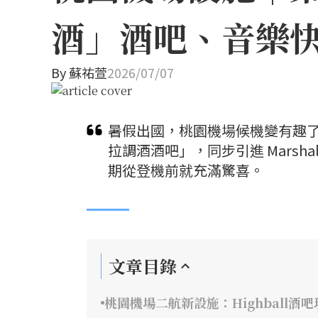
酒」酒吧、音樂快
By
蘇祐萱
2026/07/07
暑假出國，桃園機場候機變有趣
拉調酒酒吧」，同步引進 Marsh
期從登機前就充滿驚喜。
文章目錄
桃園機場二航新設施：Highball酒