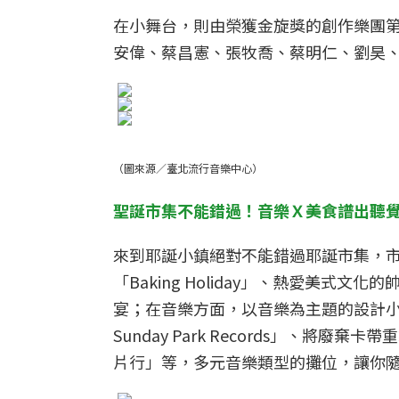
在小舞台，則由榮獲金旋獎的創作樂團第三象
安偉、蔡昌憲、張牧喬、蔡明仁、劉昊、F
（圖來源／臺北流行音樂中心）
聖誕市集不能錯過！音樂Ｘ美食譜出聽
來到耶誕小鎮絕對不能錯過耶誕市集，
「Baking Holiday」、熱愛美
宴；在音樂方面，以音樂為主題的設計小物
Sunday Park Records」、
片行」等，多元音樂類型的攤位，讓你