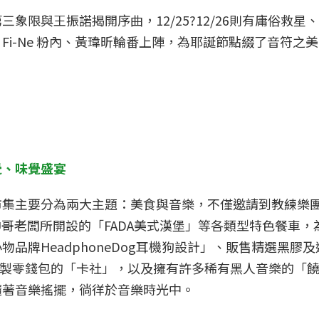
限與王振諾揭開序曲，12/25?12/26則有庸俗救星、TJ
i-Ne 粉內、黃瑋昕輪番上陣，為耶誕節點綴了音符之
覺、味覺盛宴
市集主要分為兩大主題：美食與音樂，不僅邀請到教練樂
式文化的帥哥老闆所開設的「FADA美式漢堡」等各類型特色餐
品牌HeadphoneDog耳機狗設計」、販售精選黑膠
將廢棄卡帶重製零錢包的「卡社」，以及擁有許多稀有黑人音樂的
隨著音樂搖擺，徜徉於音樂時光中。