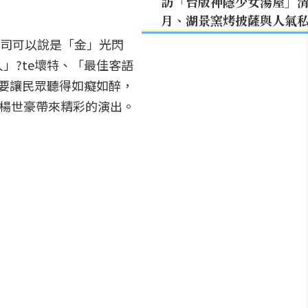
訪「台版神隱少女湯屋」
月、湖景窯烤披薩與人氣
的卡司可以說是「金」光閃
」?te壞特、「最佳客語
要讓民眾聽得如癡如醉，
－楊世豪帶來精彩的演出。