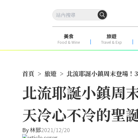
美食
旅遊
Food & Wine
Travel & Exp
首頁
>
旅遊
>
北流耶誕小鎮周末登場！3
北流耶誕小鎮周末
天冷心不冷的聖
By
林郅
2021/12/20