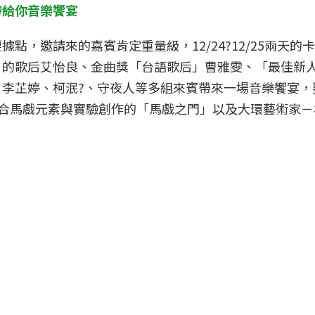
帶給你音樂饗宴
點，邀請來的嘉賓肯定重量級，12/24?12/25兩天
的歌后艾怡良、金曲獎「台語歌后」曹雅雯、「最佳新人
李芷婷、柯泯?、守夜人等多組來賓帶來一場音樂饗宴，
、結合馬戲元素與實驗創作的「馬戲之門」以及大環藝術家