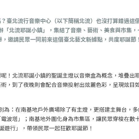
？臺北流行音樂中心（以下簡稱北流）也沒打算錯過這個佳
舉辦「北流耶誕小鎮」，集結了音樂、藝術、美食與市集，
舉，邀請民眾一同前來這個臺北藝文新據點，共度耶誕節
樹呢！北流耶誕小鎮的聖誕主燈以音樂盒為概念，堆疊出
藝術，到了夜晚則會配合音樂投射出炫麗色彩，呈現炫目
分別為：在南基地戶外廣場除了有主燈，更搭建主舞台，多
「電波塔」；南基地外圍化身為市集區，讓民眾穿梭在數
耶誕遊行」，帶領民眾一起狂歡耶誕節！