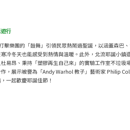
誕遊行
巴西打擊樂團的「鼓舞」引領民眾熱鬧過聖誕，以涵蓋森巴
在寒冷冬天也能感受到熱情與溫暖。此外，北流耶誕小鎮還
人杜易昂、秉持「塑膠再生自己來」的實驗工作室不垃圾
譽為「Andy Warhol 教子」藝術家 Philip Col
鎮，一起歡慶耶誕佳節！