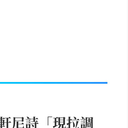
軒尼詩「現拉調