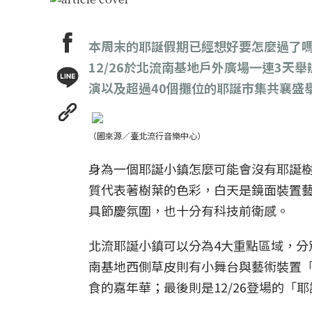
本周末的耶誕假期已經想好要怎麼過了嗎
12/26於北流南基地戶外廣場一連3天
演以及超過40個攤位的耶誕市集共襄盛
（圖來源／臺北流行音樂中心）
身為一個耶誕小鎮怎麼可能會沒有耶誕
質代表著樹葉的色彩，白天是鏡面裝置
具節慶氛圍，也十分有科技前衛感。
北流耶誕小鎮可以分為4大重點區域，
南基地西側草皮則有小舞台與藝術裝置
食的嘉年華；最後則是12/26登場的「