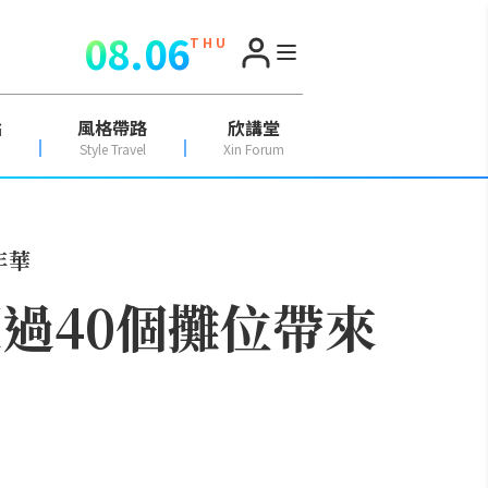
08.06
T H U
點
風格帶路
欣講堂
Style Travel
Xin Forum
年華
過40個攤位帶來