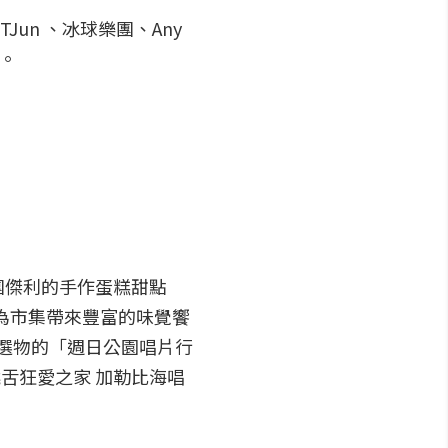
un 、冰球樂團、Any
美。
團傑利的手作蛋糕甜點
車，為市集帶來豐富的味覺饗
及選物的「週日公園唱片行
「饒舌狂愛之家 加勒比海唱