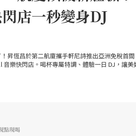
閃店一秒變身DJ
了！昇恆昌於第二航廈攜手軒尼詩推出亞洲免稅首間
all 音樂快閃店。喝杯專屬特調、體驗一日 DJ，讓美
吧現點現喝