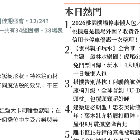
本日熱門
期盛會，12/24?
1
.
2026桃園機場停車懶人包
一共有34組團體、38場表
桃機還是機場外圍？收費各
！
信用卡停車優惠一次整理！
2
.
【雲林親子玩水】全台唯
主題」叢林水樂園！虎尾6
免門票回歸，玩水＋4大順
一日遊懶人包
耶誕樹形狀，特殊鏡面材
3
.
搭機告別落枕！阿聯酋航
如同魔法般的效果，不僅
座椅升級，全球首創「U-D
頭枕」包覆頭頸超好睡
4
.
建築迷必朝聖！忠泰美術館
組強大卡司輪番獻唱；在
年：藤本壯介特展打頭陣，1
十個攤位中享受音樂與美
屋根8月震撼空降台北
5
.
離市區15分鐘的嘉義祕境