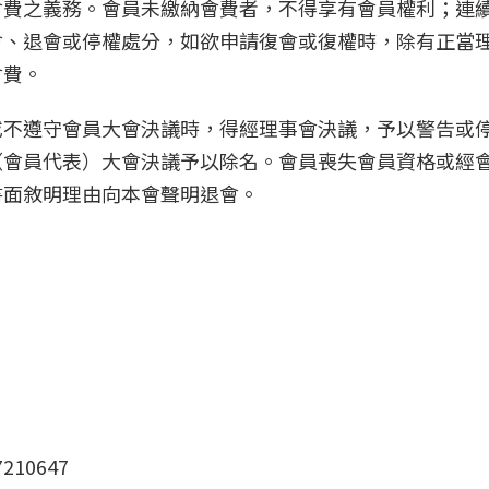
會費之義務。會員未繳納會費者，不得享有會員權利；連
會、退會或停權處分，如欲申請復會或復權時，除有正當
會費。
或不遵守會員大會決議時，得經理事會決議，予以警告或
（會員代表）大會決議予以除名。會員喪失會員資格或經
書面敘明理由向本會聲明退會。
210647