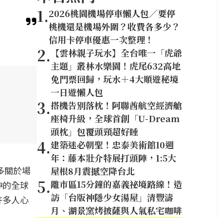
1
.
2026桃園機場停車懶人包／要停
桃機還是機場外圍？收費各多少？
信用卡停車優惠一次整理！
2
.
【雲林親子玩水】全台唯一「虎爺
主題」叢林水樂園！虎尾632高地
免門票回歸，玩水＋4大順遊秘境
一日遊懶人包
3
.
搭機告別落枕！阿聯酋航空經濟艙
座椅升級，全球首創「U-Dream
頭枕」包覆頭頸超好睡
4
.
建築迷必朝聖！忠泰美術館10週
年：藤本壯介特展打頭陣，1:5大
多關於場
屋根8月震撼空降台北
5
.
離市區15分鐘的嘉義祕境路線！造
神的全球
訪「台版神隱少女湯屋」清豐濤
許多人心
月、湖景窯烤披薩與人氣私宅咖啡