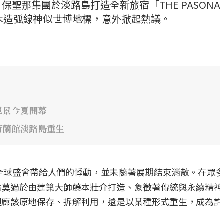
聖那集團於淡路島打造全新旅宿「THE PASONA
」，因優美木造弧線神似世博地標，意外掀起熱議。
絕景今夏開幕
荷蘭館淡路島重生
場全球盛會帶給人們的悸動，並未隨著展期結束消散。在眾
點莫過於由建築大師藤本壯介打造、象徵著傳統與永續精
迴廊該原地保存、拆解利用，還是以某種形式重生，成為