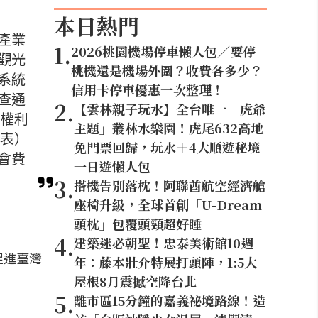
本日熱門
產業
1
.
2026桃園機場停車懶人包／要停
觀光
桃機還是機場外圍？收費各多少？
光系統
信用卡停車優惠一次整理！
審查通
2
.
【雲林親子玩水】全台唯一「虎爺
員權利
主題」叢林水樂園！虎尾632高地
代表）
免門票回歸，玩水＋4大順遊秘境
會費
一日遊懶人包
3
.
搭機告別落枕！阿聯酋航空經濟艙
座椅升級，全球首創「U-Dream
頭枕」包覆頭頸超好睡
4
.
建築迷必朝聖！忠泰美術館10週
促進臺灣
年：藤本壯介特展打頭陣，1:5大
屋根8月震撼空降台北
5
.
離市區15分鐘的嘉義祕境路線！造