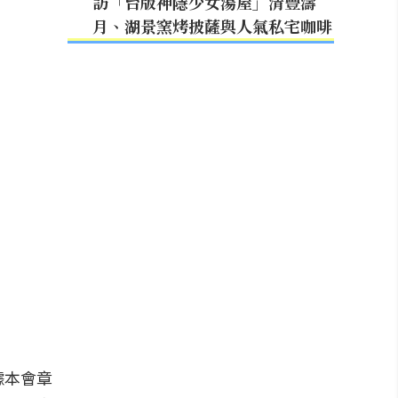
訪「台版神隱少女湯屋」清豐濤
月、湖景窯烤披薩與人氣私宅咖啡
據本會章