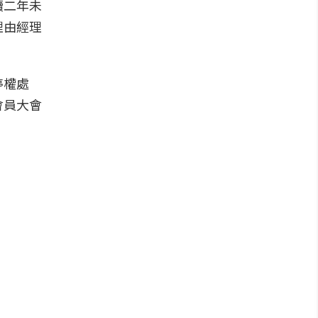
續二年未
理由經理
停權處
會員大會