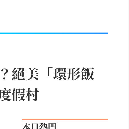
？絕美「環形飯
度假村
本日熱門