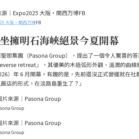
2025 大阪・関西万博
FB
坐擁明石海峽絕景今夏開幕
那集團（Pasona Group），提出了一個令人驚喜的
ureverse retreat」，其優美的木造弧形外觀、溫潤的曲
26）年 6 月開幕。有趣的是，先前還沒正式營運就在社
以飯店的形式，在淡路島重生了？」
sona Group
sona Group