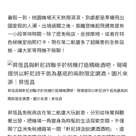
暑假一到，桃園機場天天熱鬧滾滾，到處都是準備飛出
國度假的人潮。出境過關之後，距離登機起飛通常還有
一小段等待時間，除了逛免稅店、坐按摩椅，或者在特
色候機室拍照打卡，現在第二航廈多了超厲害的全新設
施，讓大家等飛機不無聊！
昇恆昌與軒尼詩聯手於桃機打造精緻酒吧，現場提供以軒尼詩干邑為基底的
兩款限定調酒。圖片來源｜昇恆昌
昇恆昌免稅商店在第二航廈大玩創意，分別從味覺與聽
覺出發，把機場一角變身為時髦的生活探索空間。不僅
開了亞洲免稅通路第一間「軒尼詩汲飲調酒酒吧」，還