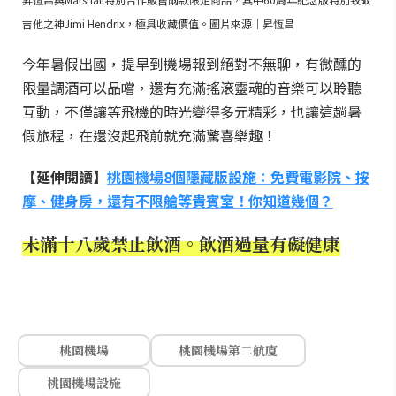
吉他之神Jimi Hendrix，極具收藏價值。圖片來源｜昇恆昌
今年暑假出國，提早到機場報到絕對不無聊，有微醺的
限量調酒可以品嚐，還有充滿搖滾靈魂的音樂可以聆聽
互動，不僅讓等飛機的時光變得多元精彩，也讓這趟暑
假旅程，在還沒起飛前就充滿驚喜樂趣！
【延伸閱讀】
桃園機場8個隱藏版設施：免費電影院、按
摩、健身房，還有不限艙等貴賓室！你知道幾個？
未滿十八歲禁止飲酒。飲酒過量有礙健康
桃園機場
桃園機場第二航廈
桃園機場設施