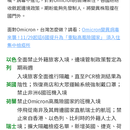
喊。病毒不進化，針對Omicron的高傳染性，各國紛紛
收斂起邊境政策，期盼能夠先發制人，將變異株阻擋在
國門外。
面對Omicron，台灣怎麼做？請看：
Omicron變異病毒
來襲 ! 11/29起這6國提升為「重點高風險國家」 須入住
集中檢疫所
以色
全面禁止外籍旅客入境，邊境管制政策暫定為
列
期兩週
入境旅客全面進行隔離，直至PCR檢測結果為
英國
陰性；恢復商店和大眾運輸系統強制戴口罩；
禁止非洲6國班機入境
荷蘭
禁止Omicron高風險國家的班機入境
停飛從南非及其周邊國家直航瑞士的航班；禁
止來自香港、以色列、比利時的外籍人士入
瑞士
境；擴大隔離檢疫名單，新增英國、捷克、荷