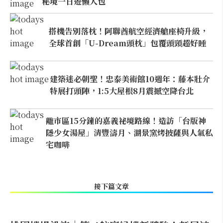
秘境一日遊懶人包
搭機告別落枕！阿聯酋航空經濟艙座椅升級，
全球首創「U-Dream頭枕」包覆頭頸超好睡
建築迷必朝聖！忠泰美術館10週年：藤本壯介
特展打頭陣，1:5大屋根8月震撼空降台北
離市區15分鐘的嘉義祕境路線！造訪「台版神
隱少女湯屋」清豐濤月、湖景窯烤披薩與人氣私
宅咖啡
接下篇文章