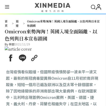
搜尋
首
旅
Omicron來勢洶洶！英國入境全面隔離、以色列與日本宣
>
>
頁
遊
布鎖國
Omicron來勢洶洶！英國入境全面隔離、以
色列與日本宣布鎖國
By
林郅
2021/11/29
台灣疫情看似趨緩，但國際疫情情勢卻一波未平一波又
起，最新的新冠病毒變異株Omicron自11月初於南非現
蹤後，短短一個月已遍及歐洲以及亞太等十餘個國家，
除了因地緣關係的非洲南部出現大量病例，在歐洲國家
中，比利時出現首例Omicron案例，英國、德國、捷
克、義大利、丹麥、荷蘭也相繼失守；在亞太地區，以