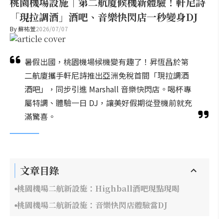
桃園機場設施｜第二航廈候機新體驗！軒尼詩
「現拉調酒」酒吧、音樂快閃店一秒變身DJ
By
蘇祐萱
2026/07/07
暑假出國，桃園機場候機變有趣了！昇恆昌於第
二航廈攜手軒尼詩推出亞洲免稅首間「現拉調酒
酒吧」，同步引進 Marshall 音樂快閃店。喝杯專
屬特調、體驗一日 DJ，讓美好假期從登機前就充
滿驚喜。
文章目錄
桃園機場二航新設施：Highball酒吧現點現喝
桃園機場二航新設施：音樂快閃店體驗當DJ