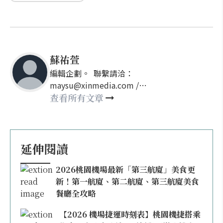
蘇祐萱
編輯企劃。 聯繫請洽：
maysu@xinmedia.com /
may860527@gmail.com
查看所有文章
延伸閱讀
2026桃園機場最新「第三航廈」美食更
新！第一航廈、第二航廈、第三航廈美食
餐廳全攻略
【2026 機場捷運時刻表】桃園機捷搭乘