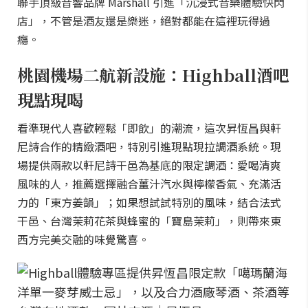
聯手頂級音響品牌 Marshall 引進「沉浸式音樂體驗快閃
店」，不管是酒友還是樂迷，絕對都能在這裡玩得過
癮。
桃園機場二航新設施：Highball酒吧
現點現喝
看準現代人喜歡輕鬆「即飲」的潮流，這次昇恆昌與軒
尼詩合作的精緻酒吧，特別引進現點現拉調酒系統。現
場提供兩款以軒尼詩干邑為基底的限定調酒：愛喝清爽
風味的人，推薦選擇融合薑汁汽水與檸檬香氣、充滿活
力的「東方姜韻」；如果想試試特別的風味，結合法式
干邑、台灣茉莉花茶與蜂蜜的「寶島茉莉」，則帶來東
西方完美交融的味覺驚喜。