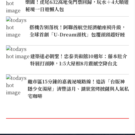
樂園！虎尾632高地免門票回歸，玩水＋4大順遊
秘境一日遊懶人包
搭機告別落枕！阿聯酋航空經濟艙座椅升級，
全球首創「U-Dream頭枕」包覆頭頸超好睡
建築迷必朝聖！忠泰美術館10週年：藤本壯介
特展打頭陣，1:5大屋根8月震撼空降台北
離市區15分鐘的嘉義祕境路線！造訪「台版神
隱少女湯屋」清豐濤月、湖景窯烤披薩與人氣私
宅咖啡