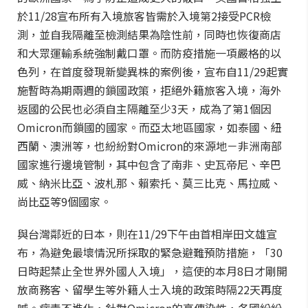
於11/28宣布所有入境旅客皆需於入境第2接受PCR檢
測，並自我隔離至檢測結果為陰性前，同時也恢復商店
和大眾運輸系統強制戴口罩。而防疫措施一項嚴格的以
色列，在首度發現新變異株的案例後，宣布自11/29起實
施暫時為期兩週的鎖國政策，拒絕外籍旅客入境，海外
返國的公民也必須自主隔離至少3天，成為了第1個
因
Omicron而鎖國的國家
。而亞太地區國家，如泰國、紐
西蘭、澳洲等，也紛紛對Omicron的來源地－非洲南部
國家進行邊境管制，其中包含了南非、史瓦帝尼、辛巴
威、納米比亞、波札那、賴索托、莫三比克、馬拉威、
尚比亞等9個國家。
與台灣鄰近的日本，則在11/29下午由首相岸田文雄宣
布，為避免最壞情況所採取的緊急避難預防措施，「30
日時起禁止全世界外國人入境」，這使的本月8日才剛開
放商務客、留學生等外籍人士入境的政策時隔22天再度