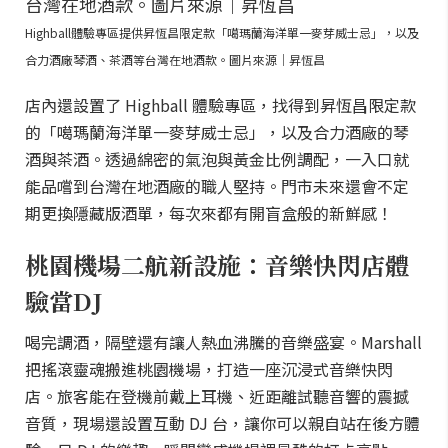
Highball體驗專區提供昇恆昌限定款「噶瑪蘭海洋單一麥芽威士忌」，以及
合力酒廠琴酒、茶酒等台灣在地酒款。圖片來源｜昇恆昌
店內還設置了 Highball 體驗專區，找得到昇恆昌限定款
的「噶瑪蘭海洋單一麥芽威士忌」，以及合力酒廠的琴
酒與茶酒。透過綿密的氣泡與黃金比例調配，一入口就
能品嚐到台灣在地酒廠的職人堅持。門市未來還會不定
期更換隱藏版酒單，每次來都有開盲盒般的新鮮感！
桃園機場二航新設施：音樂快閃店體
驗當DJ
喝完調酒，隔壁還有讓人熱血沸騰的音樂盛宴。Marshall
把搖滾靈魂搬進桃園機場，打造一座沉浸式音樂快閃
店。旅客能在登機前戴上耳機、近距離試聽音響的震撼
音質，現場還設置互動 DJ 台，讓你可以親自站在後方體