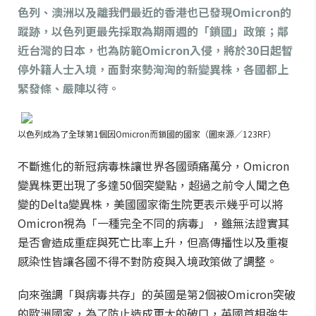
色列、澳洲以及離我們最近的香港也已發現Omicron的
蹤跡，以色列更最先採取為期兩週的「鎖國」政策；鄰
近台灣的日本，也為防範Omicron入侵，將於30日起暫
停外籍人士入境
，面對來勢洶洶的新變異株，各國都上
緊發條、嚴陣以待。
以色列成為了全球第1個因Omicron而鎖國的國家（圖來源／123RF）
不斷進化的新冠病毒株讓世界各國頭痛萬分，Omicron
變異株更出現了多達50個突變點，超過之前令人聞之色
變的Delta變異株，美國國家衛生院更表示幾乎可以將
Omicron視為「一種完全不同的病毒」，雖無法證實其
是否會造成重症與死亡比率上升，但高傳播性以及重複
感染性皆讓各國不得不對防疫與入境政策做了調整。
向來強調「與病毒共存」的英國是第2個被Omicron突破
的歐洲國家，為了防止造成更大的破口，英國首相強生