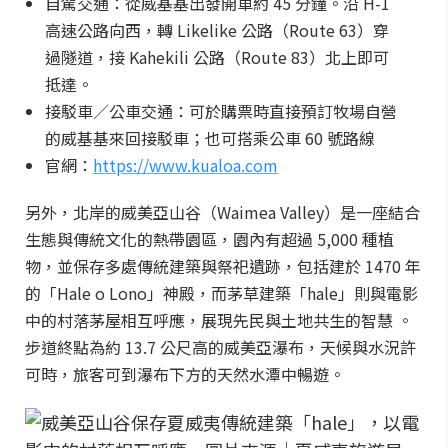
自駕交通：從威基基出發開車約 45 分鐘。沿 H-1
高速公路向西，轉 Likelike 公路（Route 63）穿
過隧道，接 Kahekili 公路（Route 83）北上即可
抵達。
接駁車／公車交通：可於購票時直接預訂牧場自營
的威基基來回接駁車；也可搭乘公車 60 號路線
官網：
https://www.kualoa.com
另外，北岸的威美亞山谷（Waimea Valley）是一座結合
生態與傳統文化的熱帶園區，園內有超過 5,000 種植
物，並保存多處傳統建築與祭祀遺跡，包括建於 1470 年
的「Hale o Lono」神殿，而茅草建築「hale」則與電影
中的村落茅屋相互呼應，展現先民與土地共生的智慧 。
步道終點為約 13.7 公尺高的威美亞瀑布，天候與水況許
可時，旅客可到瀑布下方的天然水潭中暢遊。