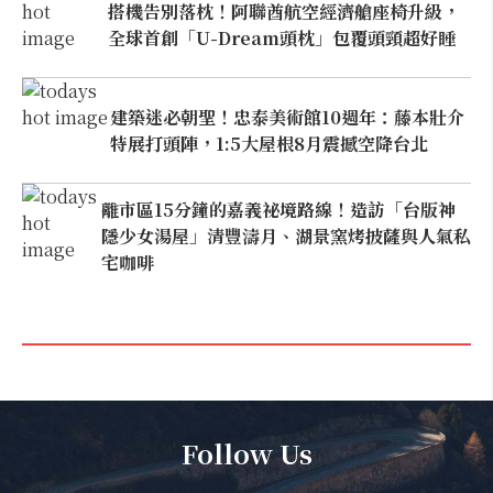
搭機告別落枕！阿聯酋航空經濟艙座椅升級，
全球首創「U-Dream頭枕」包覆頭頸超好睡
建築迷必朝聖！忠泰美術館10週年：藤本壯介
特展打頭陣，1:5大屋根8月震撼空降台北
離市區15分鐘的嘉義祕境路線！造訪「台版神
隱少女湯屋」清豐濤月、湖景窯烤披薩與人氣私
宅咖啡
Follow Us