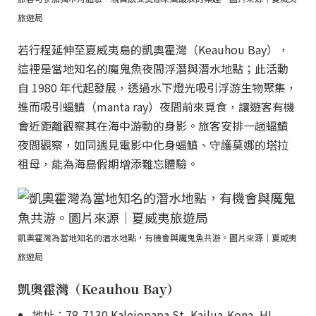
旅遊局
若行程延伸至夏威夷島的凱奧霍灣（Keauhou Bay），
這裡是當地知名的魔鬼魚夜間浮潛與潛水地點；此活動
自 1980 年代起發展，透過水下燈光吸引浮游生物聚集，
進而吸引蝠鱝（manta ray）夜間前來覓食，讓遊客有機
會近距離觀察其在海中游動的身影。旅客安排一趟蝠鱝
夜間觀察，如同遇見電影中化身蝠鱝、守護莫娜的塔拉
祖母，能為海島假期增添難忘體驗。
凱奧霍灣為當地知名的潛水地點，有機會與魔鬼魚共游。圖片來源｜夏威夷
旅遊局
凱奧霍灣（Keauhou Bay）
地址：78-7130 Kaleiopapa St, Kailua-Kona, HI