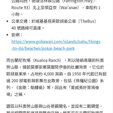
公路向西，銜接法林頓公路（Farrington Hwy／
Route 93）北上至懷亞奈（Waiʻanae），車程約 1
小時。
公車交通：於威基基搭乘歐胡島公車（TheBus）
40 號路線可直達。
官網：
https://www.gohawaii.com/islands/oahu/things
-to-do/beaches/pokai-beach-park
而古蘭尼牧場（Kualoa Ranch），則以陡峭高聳的科奧
勞山脈，撐起莫娜家鄉莫圖努伊島的壯麗背景 。它位於
歐胡島東岸，占地約 4,000 英畝，自 1950 年代起已有超
過 200 部電影與影集在此取景，包括《侏羅紀公園》系
列、《金剛：骷髏島》等，因此有「夏威夷好萊塢後
場」之稱。
園區以科奧勞山脈與山谷景觀聞名，並設有二戰碉堡，
展示相關電影道具與歷史文物。旅客可在古蘭尼牧場搭