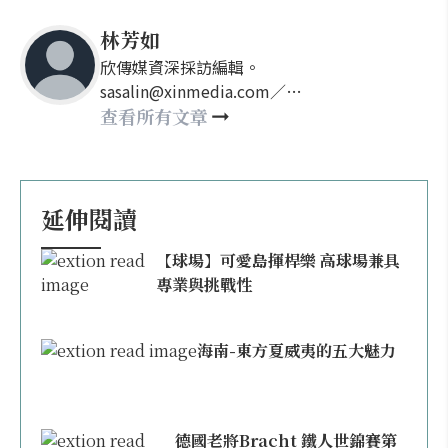
林芳如
欣傳媒資深採訪編輯。
sasalin@xinmedia.com／
happy21917@gmail.com
查看所有文章
延伸閱讀
【球場】可愛島揮桿樂 高球場兼具
專業與挑戰性
海南-東方夏威夷的五大魅力
德國老將Bracht 鐵人世錦賽第