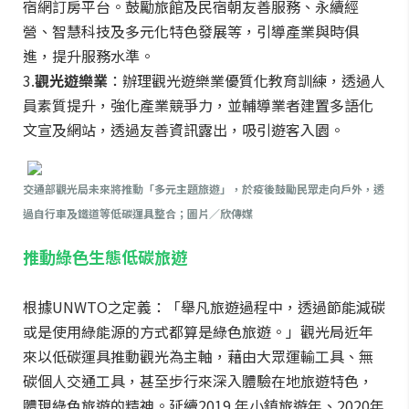
宿網訂房平台。鼓勵旅館及民宿朝友善服務、永續經
營、智慧科技及多元化特色發展等，引導產業與時俱
進，提升服務水準。
3.
觀光遊樂業
：辦理觀光遊樂業優質化教育訓練，透過人
員素質提升，強化產業競爭力，並輔導業者建置多語化
文宣及網站，透過友善資訊露出，吸引遊客入園。
交通部觀光局未來將推動「多元主題旅遊」，於疫後鼓勵民眾走向戶外，透
過自行車及鐵道等低碳運具整合；圖片／欣傳媒
推動綠色生態低碳旅遊
根據UNWTO之定義：「舉凡旅遊過程中，透過節能減碳
或是使用綠能源的方式都算是綠色旅遊。」觀光局近年
來以低碳運具推動觀光為主軸，藉由大眾運輸工具、無
碳個人交通工具，甚至步行來深入體驗在地旅遊特色，
體現綠色旅遊的精神。延續2019 年小鎮旅遊年、2020年