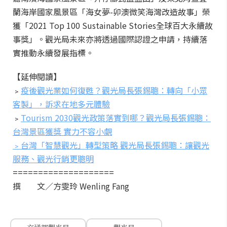
蘭海岸國家風景區「海女夢-卯澳微笑海灣改造故事」榮
獲「2021 Top 100 Sustainable Stories全球百大永續故
事獎」。觀光局未來亦將透過國際認證之申請，持續落
實推動永續發展指標。
【延伸閱讀】
﹥
疫後觀光業如何復甦？觀光局長張錫聰：轉向「小眾
客製」，訴求在地多元體驗
﹥
Tourism 2030觀光政策落實到哪？觀光局長張錫聰：
台灣景區獲獎 實力不容小覷
﹥台灣「智慧觀光」轉型策略 觀光局長張錫聰：讓觀光
服務、觀光行銷更聰明
====================
撰 文／方雯玲 Wenling Fang