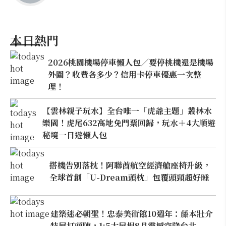
本日熱門
2026桃園機場停車懶人包／要停桃機還是機場
外圍？收費各多少？信用卡停車優惠一次整
理！
【雲林親子玩水】全台唯一「虎爺主題」叢林水
樂園！虎尾632高地免門票回歸，玩水＋4大順遊
秘境一日遊懶人包
搭機告別落枕！阿聯酋航空經濟艙座椅升級，
全球首創「U-Dream頭枕」包覆頭頸超好睡
建築迷必朝聖！忠泰美術館10週年：藤本壯介
特展打頭陣，1:5大屋根8月震撼空降台北