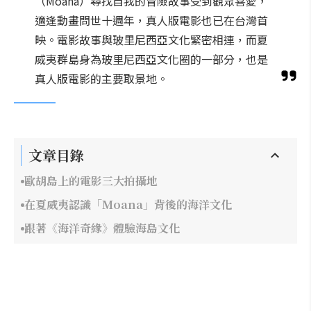
（Moana）尋找自我的冒險故事受到觀眾喜愛，
適逢動畫問世十週年，真人版電影也已在台灣首
映。電影故事與玻里尼西亞文化緊密相連，而夏
威夷群島身為玻里尼西亞文化圈的一部分，也是
真人版電影的主要取景地。
文章目錄
歐胡島上的電影三大拍攝地
在夏威夷認識「Moana」背後的海洋文化
跟著《海洋奇緣》體驗海島文化