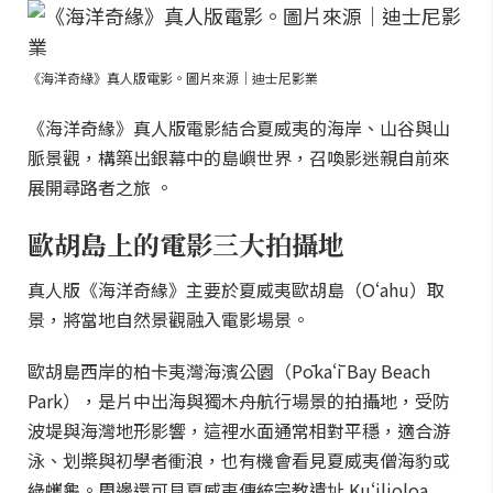
《海洋奇緣》真人版電影。圖片來源｜迪士尼影業
《海洋奇緣》真人版電影結合夏威夷的海岸、山谷與山
脈景觀，構築出銀幕中的島嶼世界，召喚影迷親自前來
展開尋路者之旅 。
歐胡島上的電影三大拍攝地
真人版《海洋奇緣》主要於夏威夷歐胡島（Oʻahu）取
景，將當地自然景觀融入電影場景。
歐胡島西岸的柏卡夷灣海濱公園（Pōkaʻī Bay Beach
Park），是片中出海與獨木舟航行場景的拍攝地，受防
波堤與海灣地形影響，這裡水面通常相對平穩，適合游
泳、划槳與初學者衝浪，也有機會看見夏威夷僧海豹或
綠蠵龜。周邊還可見夏威夷傳統宗教遺址 Kuʻilioloa