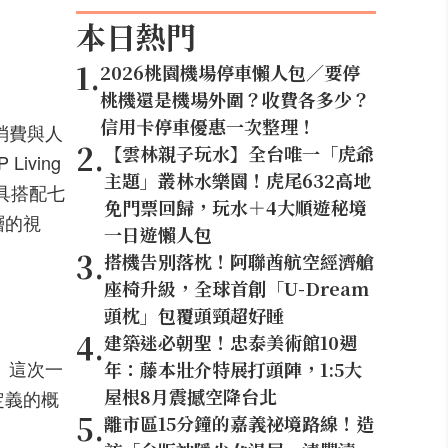
本日熱門
1
.
2026桃園機場停車懶人包／要停
桃機還是機場外圍？收費各多少？
信用卡停車優惠一次整理！
消費與人
2
.
【雲林親子玩水】全台唯一「虎爺
ving
主題」叢林水樂園！虎尾632高地
具搭配七
免門票回歸，玩水＋4大順遊秘境
層的視
一日遊懶人包
3
.
搭機告別落枕！阿聯酋航空經濟艙
座椅升級，全球首創「U-Dream
頭枕」包覆頭頸超好睡
4
.
建築迷必朝聖！忠泰美術館10週
。這次一
年：藤本壯介特展打頭陣，1:5大
屋根8月震撼空降台北
定義的概
5
.
離市區15分鐘的嘉義祕境路線！造