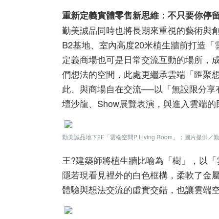
重新定義實體零售新思維：不只要你停
勤美誠品同時也將長期來重視的藝術與創
B2基地、室內高度20米植生牆前打造「雲端
定義商場也可是日常交流互動的場所，
們想法的空間，此處更繼承雲端「匯聚
此、與商場自在交流──以「無設限分享有趣
壇沙龍、Show展覽表演，與進入雲端的
勤美誠品地下2F「雲端空間P Living Room」；圖片提供／
王?建築師將植生牆比喻為「樹」，以「
隱若現看見裡外的白色框構，柔軟了金
體驗與想法交流的虛實交錯，也讓雲端