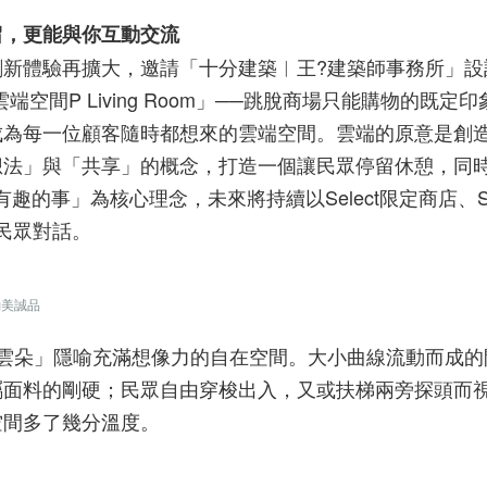
留，更能與你互動交流
新體驗再擴大，邀請「十分建築︱王?建築師事務所」設
空間P Living Room」──跳脫商場只能購物的既定
成為每一位顧客隨時都想來的雲端空間。雲端的原意是創
想法」與「共享」的概念，打造一個讓民眾停留休憩，同
的事」為核心理念，未來將持續以Select限定商店、Sh
民眾對話。
勤美誠品
雲朵」隱喻充滿想像力的自在空間。大小曲線流動而成的
屬面料的剛硬；民眾自由穿梭出入，又或扶梯兩旁探頭而
空間多了幾分溫度。