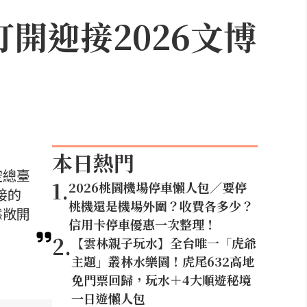
開迎接2026文博
本日熱門
空總臺
1
.
2026桃園機場停車懶人包／要停
接的
桃機還是機場外圍？收費各多少？
態敞開
信用卡停車優惠一次整理！
2
.
【雲林親子玩水】全台唯一「虎爺
主題」叢林水樂園！虎尾632高地
免門票回歸，玩水＋4大順遊秘境
一日遊懶人包