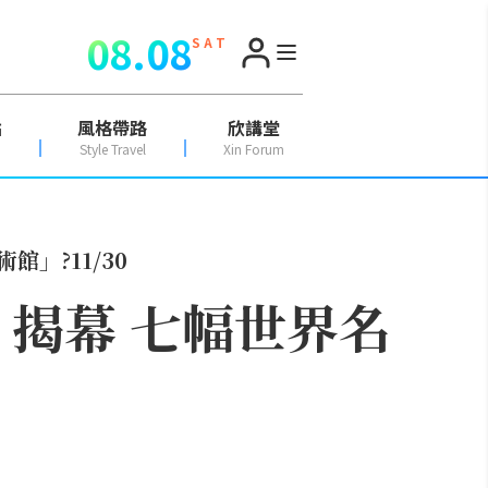
08.08
S A T
點
風格帶路
欣講堂
Style Travel
Xin Forum
館」?11/30
m」揭幕 七幅世界名