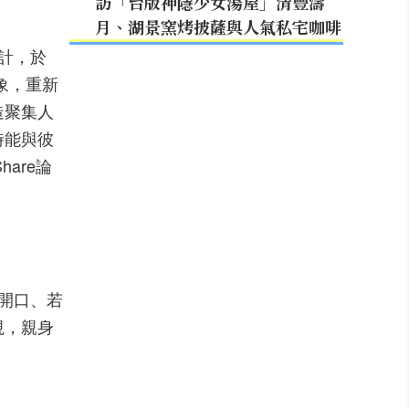
訪「台版神隱少女湯屋」清豐濤
月、湖景窯烤披薩與人氣私宅咖啡
計，於
印象，重新
造聚集人
時能與彼
are論
開口、若
視，親身