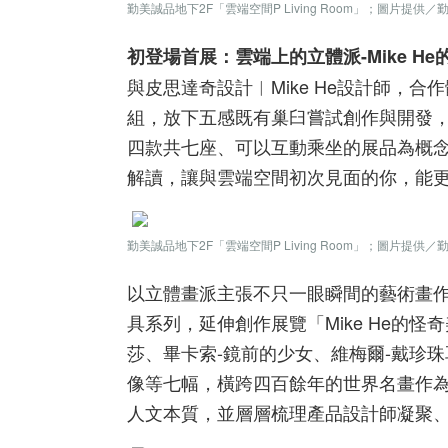
勤美誠品地下2F「雲端空間P Living Room」；圖片提供／
初登場首展：雲端上的立體派-Mike H
與皮思達奇設計︱Mike He設計師，合
組，放下五感既有巢臼嘗試創作與開發
四款共七座、可以互動乘坐的展品為概念
解讀，讓與雲端空間初次見面的你，能
勤美誠品地下2F「雲端空間P Living Room」；圖片提供／
以立體畫派主張不只一眼瞬間的藝術畫作為
具系列，延伸創作展覽「Mike He的怪
莎、畢卡索-鏡前的少女、維梅爾-戴珍珠
像等七幅，橫跨四百餘年的世界名畫作
人文本質，並層層梳理產品設計師凝聚