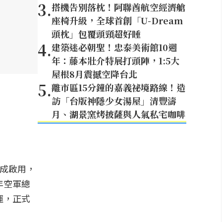
3
.
搭機告別落枕！阿聯酋航空經濟艙
座椅升級，全球首創「U-Dream
頭枕」包覆頭頸超好睡
4
.
建築迷必朝聖！忠泰美術館10週
年：藤本壯介特展打頭陣，1:5大
屋根8月震撼空降台北
5
.
離市區15分鐘的嘉義祕境路線！造
訪「台版神隱少女湯屋」清豐濤
月、湖景窯烤披薩與人氣私宅咖啡
落成啟用，
年空軍總
運，正式