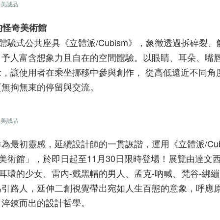
勤美誠品
e的怪奇美術館
作體驗式公共座具《立體派/Cubism》，象徵透過拆碎裂
，予人富含想象力且自在的空間體驗。以眼睛、耳朵、嘴
，讓使用者在乘坐挪移中參與創作， 從高低遠近不同角
更無拘無束的停留與交流。
勤美誠品
最初靈感，延續設計師的一貫詼諧，運用《立體派/Cub
奇美術館」，於即日起至11月30日限時登場！展覽由達文西
耳環的少女、雷內-戴黑帽的男人、孟克-吶喊、梵谷-綁
為引路人，延伸二創視覺帶出宛如人生百態的意象，呼應
、淬鍊而出的設計哲學。