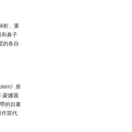
、解析、重
唇和鼻子
度的各自
ism》座
-蒙娜麗
繃帶的自畫
原作當代