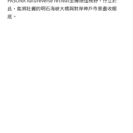
PASONA natureverse retreat坐擁絕佳視野，佇立於
此，能將壯麗的明石海峽大橋與對岸神戶市景盡收眼
底。