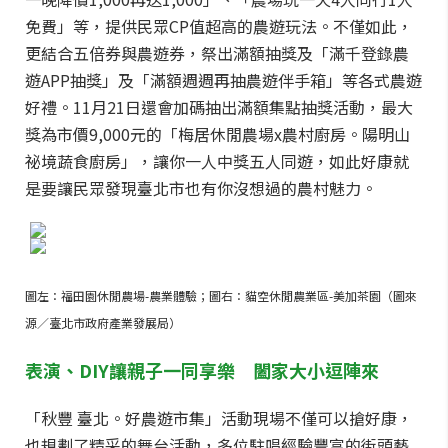
免費」等，提供民眾CP值超高的農遊玩法。不僅如此，
更結合五倍券與農遊券，祭出滿額抽獎及「滿千登錄農
遊APP抽獎」及「滿額週週再抽農遊伴手箱」等各式農遊
好禮。11月21日還會加碼抽出滿額集點抽獎活動，最大
獎為市價9,000元的「梅居休閒農場x農村廚房。陽明山
祕境蔬食廚房」，讓你一人中獎五人同遊，如此好康就
是要讓民眾發現臺北市也有你沒想過的農村魅力。
圖左：福田園休閒農場-農業體驗；圖右：貓空休閒農業區-美加茶園（圖來
源／臺北市政府產業發展局）
表演、DIY讓親子一同享樂 闔家大小逗陣來
「秋豐 臺北。好農遊市集」活動現場不僅可以搶好康，
也規劃了精采的舞台活動，多位駐唱經驗豐富的街頭藝