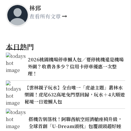
林郅
查看所有文章
本日熱門
2026桃園機場停車懶人包／要停桃機還是機場
外圍？收費各多少？信用卡停車優惠一次整
理！
【雲林親子玩水】全台唯一「虎爺主題」叢林水
樂園！虎尾632高地免門票回歸，玩水＋4大順遊
秘境一日遊懶人包
搭機告別落枕！阿聯酋航空經濟艙座椅升級，
全球首創「U-Dream頭枕」包覆頭頸超好睡