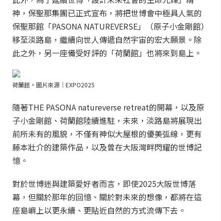
神，保聖那集團已正式宣布，將把世博會中極具人氣的
保聖那館「PASONA NATUREVERSE」（原子小金剛館）
移至淡路島，繼續向世人傳遞自然宇宙的宏大願景。除
此之外，另一座備受好評的「荷蘭館」也將來到島上。
荷蘭館。圖片來源｜EXPO2025
隨著THE PASONA natureverse retreat的開幕，以及原
子小金剛館、荷蘭館陸續進駐，未來，淡路島將展現出
前所未有的風貌，不僅有神似大屋根的優美弧線，更有
藤本壯介的建築作品，以及曾在大阪灣畔閃耀的世博記
憶。
對於世博迷與建築愛好者而言，即使2025大阪世博落
幕，但關於那年的回憶、關於對未來的想像，都將在這
座島嶼上以更永續、更貼近自然的方式流傳下去。