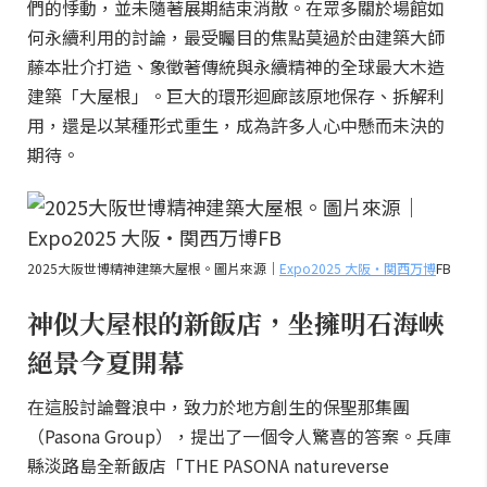
們的悸動，並未隨著展期結束消散。在眾多關於場館如
何永續利用的討論，最受矚目的焦點莫過於由建築大師
藤本壯介打造、象徵著傳統與永續精神的全球最大木造
建築「大屋根」。巨大的環形迴廊該原地保存、拆解利
用，還是以某種形式重生，成為許多人心中懸而未決的
期待。
2025大阪世博精神建築大屋根。圖片來源｜
Expo2025 大阪・関西万博
FB
神似大屋根的新飯店，坐擁明石海峽
絕景今夏開幕
在這股討論聲浪中，致力於地方創生的保聖那集團
（Pasona Group），提出了一個令人驚喜的答案。兵庫
縣淡路島全新飯店「THE PASONA natureverse