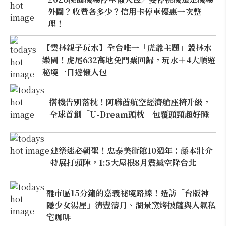
外圍？收費各多少？信用卡停車優惠一次整
理！
【雲林親子玩水】全台唯一「虎爺主題」叢林水
樂園！虎尾632高地免門票回歸，玩水＋4大順遊
秘境一日遊懶人包
搭機告別落枕！阿聯酋航空經濟艙座椅升級，
全球首創「U-Dream頭枕」包覆頭頸超好睡
建築迷必朝聖！忠泰美術館10週年：藤本壯介
特展打頭陣，1:5大屋根8月震撼空降台北
離市區15分鐘的嘉義祕境路線！造訪「台版神
隱少女湯屋」清豐濤月、湖景窯烤披薩與人氣私
宅咖啡