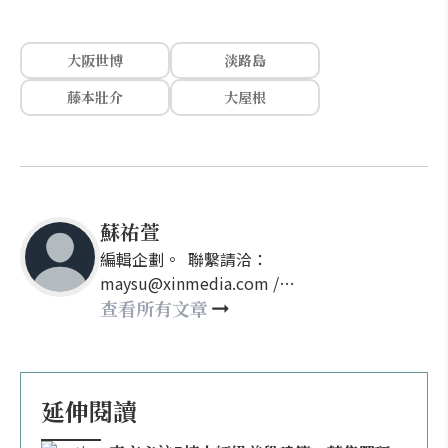
大阪世博
淡路島
藤本壯介
大屋根
蘇祐萱
編輯企劃。 聯繫請洽：
maysu@xinmedia.com /
may860527@gmail.com
查看所有文章
延伸閱讀