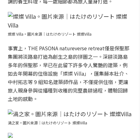
調的養生料理，每一處細節都為旅人量身打造。
燦燦 Villa。圖片來源｜はたけのリゾート 燦燦Villa
事實上，THE PASONA natureverse retreat僅是保聖那
集團將淡路島打造為創生之島的拼圖之一。深耕淡路島
多年的保聖那，早已在此留下許多令人驚艷的建築，例
如去年開幕的住宿設施「燦燦 Villa」，匯集藤本壯介、
中村拓志等 9 組知名建築師作品，不僅提供住宿，更讓
旅人親身參與從播種到收穫的完整農耕過程，體驗回歸
土地的感動。
渦之家。圖片來源｜はたけのリゾート 燦燦Villa