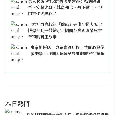
東京必訪5棟大師級美學建築：蒐集隈研
吾、安藤忠雄、妹島和世、丹下健三、谷
口吉生經典作品
日本社群瘋找的「蘭獸」是誰？從大阪世
博爆紅到一娃難求，揭開台灣國際蘭展吉
祥物的誕生故事
東京新飯店｜東京壹酒店以日式匠心與侘
寂美學，重塑國際奢華設計的地方性語彙
本日熱門
2026桃園機場停車懶人包／要停桃機還是機場