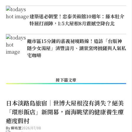
建築迷必朝聖！忠泰美術館10週年：藤本壯介
特展打頭陣，1:5大屋根8月震撼空降台北
離市區15分鐘的嘉義祕境路線！造訪「台版神
隱少女湯屋」清豐濤月、湖景窯烤披薩與人氣私
宅咖啡
接下篇文章
日本淡路島旅宿｜世博大屋根沒有消失？絕美
「環形飯店」新開幕，面海眺望的健康養生療
癒度假村
By
蘇祐萱
2026/07/08