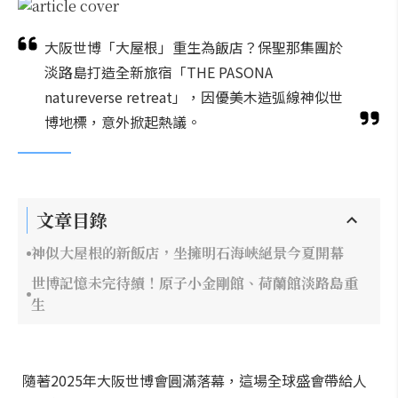
大阪世博「大屋根」重生為飯店？保聖那集團於
淡路島打造全新旅宿「THE PASONA
natureverse retreat」，因優美木造弧線神似世
博地標，意外掀起熱議。
文章目錄
神似大屋根的新飯店，坐擁明石海峽絕景今夏開幕
世博記憶未完待續！原子小金剛館、荷蘭館淡路島重
生
隨著2025年大阪世博會圓滿落幕，這場全球盛會帶給人