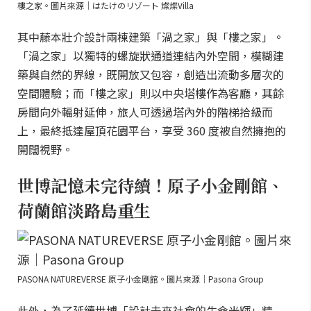
樓之家。圖片來源｜はたけのリゾート 燦燦Villa
其中藤本壯介設計兩棟建築「渦之家」與「樓之家」。
「渦之家」以獨特的螺旋狀通道連結內外空間，模糊建
築與自然的界線，既開放又包容，創造出流動多層次的
空間體驗；而「樓之家」則以中央塔樓作為客廳，其餘
房間向外輻射延伸，旅人可透過塔內外的階梯拾級而
上，最終抵達屋頂花園平台，享受 360 度被自然擁抱的
開闊視野。
世博記憶未完待續！原子小金剛館、
荷蘭館淡路島重生
PASONA NATUREVERSE 原子小金剛館。圖片來源｜Pasona Group
此外，為了延續世博「設計未來社會的生命光輝」精