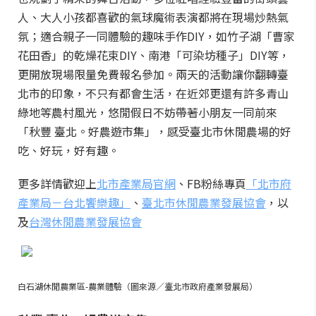
人、大人小孩都喜歡的氣球魔術表演都將在現場炒熱氣
氛；適合親子一同體驗的趣味手作DIY，如竹子湖「曹家
花田香」的乾燥花束DIY、南港「可染坊種子」DIY等，
更開放現場限量免費報名參加。兩天的活動讓你翻轉臺
北市的印象，不只有都會生活，在近郊更還有許多青山
綠地等農村風光，悠閒假日不妨帶著小朋友一同前來
「秋豐 臺北。好農遊市集」，感受臺北市休閒農場的好
吃、好玩，好有趣。
更多詳情歡迎上
北市產業局官網
、FB粉絲專頁
「北市府
產業局－台北饗樂趣」
、
臺北市休閒農業發展協會
，以
及
台灣休閒農業發展協會
白石湖休閒農業區-農業體驗（圖來源／臺北市政府產業發展局）