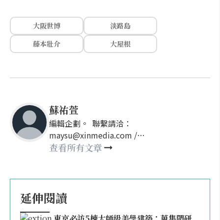
大阪世博
淡路島
藤本壯介
大屋根
蘇祐萱
編輯企劃。 聯繫請洽：
maysu@xinmedia.com /
may860527@gmail.com
查看所有文章
延伸閱讀
東京必訪5棟大師級美學建築：蒐集隈研