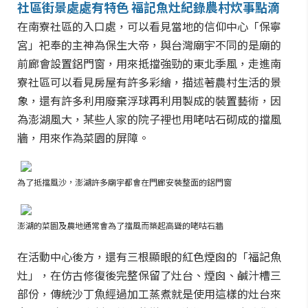
社區街景處處有特色 福記魚灶紀錄農村炊事點滴
在南寮社區的入口處，可以看見當地的信仰中心「保寧
宮」祀奉的主神為保生大帝，與台灣廟宇不同的是廟的
前廊會設置鋁門窗，用來抵擋強勁的東北季風，走進南
寮社區可以看見房屋有許多彩繪，描述著農村生活的景
象，還有許多利用廢棄浮球再利用製成的裝置藝術，因
為澎湖風大，某些人家的院子裡也用咾咕石砌成的擋風
牆，用來作為菜園的屏障。
為了抵擋風沙，澎湖許多廟宇都會在門廊安裝整面的鋁門窗
澎湖的菜園及農地通常會為了擋風而築起高聳的咾咕石牆
在活動中心後方，還有三根顯眼的紅色煙囪的「福記魚
灶」，在仿古修復後完整保留了灶台、煙囪、鹹汁槽三
部份，傳統沙丁魚經過加工蒸煮就是使用這樣的灶台來