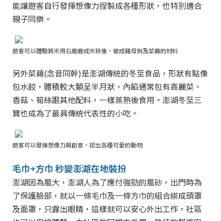
能讓遊客自行發揮想像力捏製成各種形狀，也特別適合
親子同樂。
遊客可以體驗將米用石磨磨成米粹後，做成雞母狗及菜繭的材料
另外菜繭(念音同幹)是澎湖傳統的冬至食品，形狀有點像
包水餃，體積較大顆呈半月狀，內餡通常包有高麗菜、
香菇、筍絲跟其他配料，一樣蒸熟後食用。澎湖冬至三
寶也成為了最具傳統代表性的小吃。
遊客可以發揮想像力與創意，捏出各種可愛的動物
毛巾+方巾 秒變澎湖在地裝扮
澎湖因為風大，澎湖人為了應付強勁的風砂，出門時為
了保護臉部，就以一條毛巾及一條方巾的組合綁成頭罩
及面罩，只露出眼睛，這樣就可以安心外出工作，社區