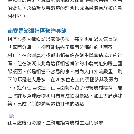
的做法，永續及友善環境的理念也成為最適合旅遊的農
村社區。
南寮是澎湖社區營造典範
相信很多人都造訪過澎湖多次，甚至也到過人氣景點
「摩西分海」，卻可能錯過了摩西分海前的「南寮
村」。在台灣農村或都市都有許多創生與營造成功的社
區，但在澎湖東北角這個相當偏僻的小農村能夠躍上國
際版面，卻是相當不容易的事。村內人口外流嚴重，剩
下的都是老人居多，在20多位志工的積極參與及努力
下，進行社區改造，社區面貌保留了傳統農村精神，居
民將許多浮球廢物利用布置成拍照景點，加上古厝群建
築，已成了新的遊客造訪打卡的熱點。
社區處處有彩繪，生動地描寫農村生活的景象