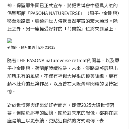
神，保聖那集團已正式宣布，將把世博會中極具人氣的
保聖那館「PASONA NATUREVERSE」（原子小金剛館）
移至淡路島，繼續向世人傳遞自然宇宙的宏大願景。除
此之外，另一座備受好評的「荷蘭館」也將來到島上。
荷蘭館。圖片來源｜EXPO2025
隨著THE PASONA natureverse retreat的開幕，以及原
子小金剛館、荷蘭館陸續進駐，未來，淡路島將展現出
前所未有的風貌，不僅有神似大屋根的優美弧線，更有
藤本壯介的建築作品，以及曾在大阪灣畔閃耀的世博記
憶。
對於世博迷與建築愛好者而言，即使2025大阪世博落
幕，但關於那年的回憶、關於對未來的想像，都將在這
座島嶼上以更永續、更貼近自然的方式流傳下去。