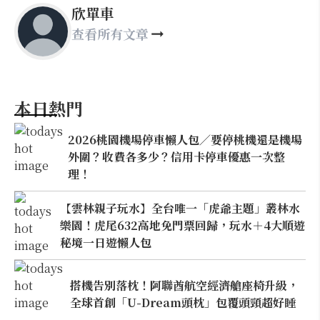
欣單車
查看所有文章
本日熱門
2026桃園機場停車懶人包／要停桃機還是機場
外圍？收費各多少？信用卡停車優惠一次整
理！
【雲林親子玩水】全台唯一「虎爺主題」叢林水
樂園！虎尾632高地免門票回歸，玩水＋4大順遊
秘境一日遊懶人包
搭機告別落枕！阿聯酋航空經濟艙座椅升級，
全球首創「U-Dream頭枕」包覆頭頸超好睡