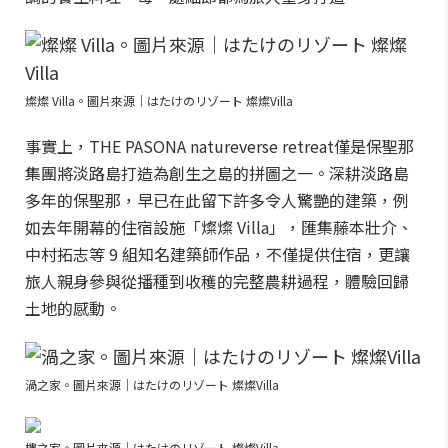
燦燦 Villa。圖片來源｜はたけのリゾート 燦燦Villa
事實上，THE PASONA natureverse retreat僅是保聖那
集團將淡路島打造為創生之島的拼圖之一。深耕淡路島
多年的保聖那，早已在此留下許多令人驚艷的建築，例
如去年開幕的住宿設施「燦燦 Villa」，匯集藤本壯介、
中村拓志等 9 組知名建築師作品，不僅提供住宿，更讓
旅人親身參與從播種到收穫的完整農耕過程，體驗回歸
土地的感動。
渦之家。圖片來源｜はたけのリゾート 燦燦Villa
樓之家。圖片來源｜はたけのリゾート 燦燦Villa