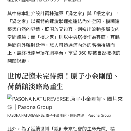
其中藤本壯介設計兩棟建築「渦之家」與「樓之家」。
「渦之家」以獨特的螺旋狀通道連結內外空間，模糊建
築與自然的界線，既開放又包容，創造出流動多層次的
空間體驗；而「樓之家」則以中央塔樓作為客廳，其餘
房間向外輻射延伸，旅人可透過塔內外的階梯拾級而
上，最終抵達屋頂花園平台，享受 360 度被自然擁抱的
開闊視野。
世博記憶未完待續！原子小金剛館、
荷蘭館淡路島重生
PASONA NATUREVERSE 原子小金剛館。圖片來源｜Pasona Group
此外，為了延續世博「設計未來社會的生命光輝」精