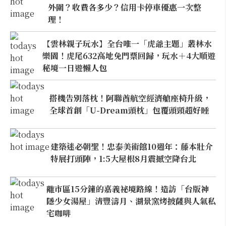
外圍？收費各多少？信用卡停車優惠一次整
理！
【雲林親子玩水】全台唯一「虎爺主題」叢林水
樂園！虎尾632高地免門票回歸，玩水＋4大順遊
秘境一日遊懶人包
搭機告別落枕！阿聯酋航空經濟艙座椅升級，
全球首創「U-Dream頭枕」包覆頭頸超好睡
建築迷必朝聖！忠泰美術館10週年：藤本壯介
特展打頭陣，1:5大屋根8月震撼空降台北
離市區15分鐘的嘉義祕境路線！造訪「台版神
隱少女湯屋」清豐濤月、湖景窯烤披薩與人氣私
宅咖啡