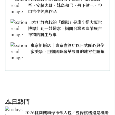
吾、安藤忠雄、妹島和世、丹下健三、谷
口吉生經典作品
日本社群瘋找的「蘭獸」是誰？從大阪世
博爆紅到一娃難求，揭開台灣國際蘭展吉
祥物的誕生故事
東京新飯店｜東京壹酒店以日式匠心與侘
寂美學，重塑國際奢華設計的地方性語彙
本日熱門
2026桃園機場停車懶人包／要停桃機還是機場