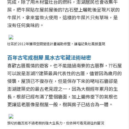
完成，除了用木材當灶台的燃料，澎湖居民也會收集牛
屎，把牛屎貼在屋前屋後的?古石壁上曬乾後呈現片狀的
牛屎片，拿來當柴火使用，這樣的牛屎片只有草味，是
沒有任何臭味的。
社區於2012年獲得空間營造計畫補助修整，讓福記魚灶風貌重現
百年古宅成樹屋 風水古宅藏法術秘密
喜歡古厝風情的遊客，也不能錯過南寮的古厝群，??石屋
可以說是澎湖??建築最具代表性的古厝，儘管因為歲月的
侵襲，屋頂已不復存在，但是保存下來的咾咕石牆卻是
澎湖建築史的最古老見證之一，因為大樹經年累月的生
長，根部已經布滿了整個牆面，加上遍佈垂下的氣根也
更讓這老厝像是樹屋一般，樹與房子已結合為一體。
頹圮的牆瓦抵不過老樹的強大生長力，但依稀可看見過往的屋況