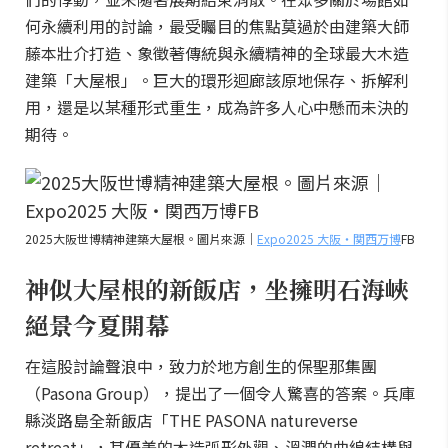
何永續利用的討論，最受矚目的焦點莫過於由建築大師
藤本壯介打造、象徵著傳統與永續精神的全球最大木造
建築「大屋根」。巨大的環形迴廊該原地保存、拆解利
用，還是以某種形式重生，成為許多人心中懸而未決的
期待。
2025大阪世博精神建築大屋根。圖片來源｜
Expo2025 大阪・関西万博
FB
神似大屋根的新飯店，坐擁明石海峽
絕景今夏開幕
在這股討論聲浪中，致力於地方創生的保聖那集團
（Pasona Group），提出了一個令人驚喜的答案。兵庫
縣淡路島全新飯店「THE PASONA natureverse
retreat」，其優美的木造弧形外觀、溫潤的曲線結構與