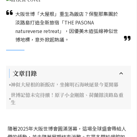
大阪世博「大屋根」重生為飯店？保聖那集團於
淡路島打造全新旅宿「THE PASONA
natureverse retreat」，因優美木造弧線神似世
博地標，意外掀起熱議。
文章目錄
神似大屋根的新飯店，坐擁明石海峽絕景今夏開幕
世博記憶未完待續！原子小金剛館、荷蘭館淡路島重
生
隨著2025年大阪世博會圓滿落幕，這場全球盛會帶給人
們的悸動，並未隨著展期結束消散。在眾多關於場館如