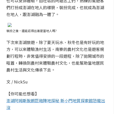
也可以安排體驗，由社區的阿嬤志工們，熟練的幫遊客
們打扮成澎湖在地人的樣貌，裝扮完成，也就成為澎湖
在地人，跟澎湖融為一體了。
裝扮之後，還能認得出誰是當地人嗎?
下次來澎湖旅遊，除了夏天玩水、秋冬也是有好玩的地
方，可以來體驗漁村生活，南寮的農村文化也是遊客規
劃行程時，非常值得安排的一段遊程，除了拋開城市的
喧囂，轉換到農村來體驗農村文化，也能幫助當地居民
農村生活與文化傳承下去。
文 / NickSu
【
你可能也想看
】
澎湖阿姆斯脫朗巨砲陣地探秘 新小門地質探索館恐龍出
沒