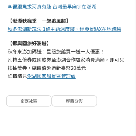
牽罟跟魚拔河真有趣 台灣最早廟宇在澎湖
【澎湖秋瘋季 一起追風趣】
秋冬澎湖新玩法 3條主題深度遊，經典景點X在地體驗
【振興國旅好澎遊】
秋冬來澎加碼送！星級旅館買一送一大優惠！
凡持五倍券或國旅券至澎湖合作店家消費滿額，即可兌
換抽獎券，總價值超過新臺幣20萬元
詳情請見
澎湖國家風景區管理處
南寮社區
摩西分海