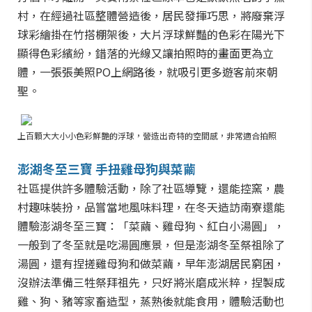
村，在經過社區整體營造後，居民發揮巧思，將廢棄浮
球彩繪掛在竹搭棚架後，大片浮球鮮豔的色彩在陽光下
顯得色彩繽紛，錯落的光線又讓拍照時的畫面更為立
體，一張張美照PO上網路後，就吸引更多遊客前來朝
聖。
上百顆大大小小色彩鮮艷的浮球，營造出奇特的空間感，非常適合拍照
澎湖冬至三寶 手扭雞母狗與菜繭
社區提供許多體驗活動，除了社區導覽，還能控窯，農
村趣味裝扮，品嘗當地風味料理，在冬天造訪南寮還能
體驗澎湖冬至三寶：「菜繭、雞母狗、紅白小湯圓」，
一般到了冬至就是吃湯圓應景，但是澎湖冬至祭祖除了
湯圓，還有捏搓雞母狗和做菜繭，早年澎湖居民窮困，
沒辦法準備三牲祭拜祖先，只好將米磨成米粹，捏製成
雞、狗、豬等家畜造型，蒸熟後就能食用，體驗活動也