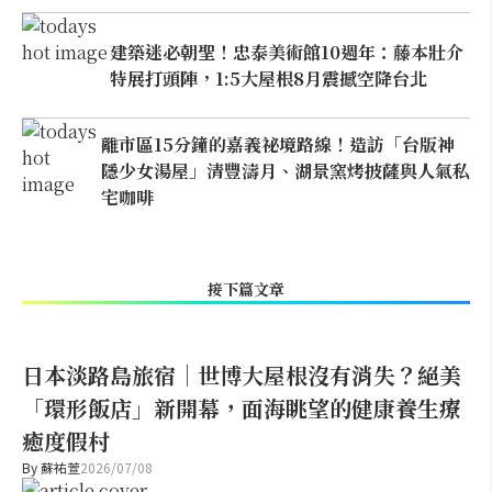
建築迷必朝聖！忠泰美術館10週年：藤本壯介
特展打頭陣，1:5大屋根8月震撼空降台北
離市區15分鐘的嘉義祕境路線！造訪「台版神
隱少女湯屋」清豐濤月、湖景窯烤披薩與人氣私
宅咖啡
接下篇文章
日本淡路島旅宿｜世博大屋根沒有消失？絕美
「環形飯店」新開幕，面海眺望的健康養生療
癒度假村
By
蘇祐萱
2026/07/08