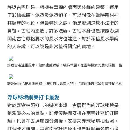
許返古宅則是一棟擁有華麗的牆面與裝飾的建築，運用
了彩繪磁磚、泥塑及泥塑獅子，可以想像在當時農村裡
其顯赫的地位，但最特別之處，他是澎湖道教小法術的
鼻祖，古宅內擺放了許多法器，古宅本身也是按照澎湖
閩南古宅嚴格要求的風水方位建造，對於深信風水學說
的人來說，可以說是非常值得研究的寶地。
許返古宅注重風水，建築處處對稱，裝飾華麗，在當時樸素的農村獨樹一格
許返同時也是澎湖道教小法術的代表性人物，也讓這棟古宅帶有點神祕色彩
浮球秘境網美打卡最愛
對於喜歡拍照打卡的遊客來說，古厝群內的浮球秘境是
到澎湖必去的景點，即使沒時間安排在南寮社區好好體
驗，也會在去過摩西分海後，安排來浮球秘境拍個照，
打個卡才離開。其實南寮社區原本也是默默無名的小漁