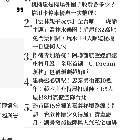
桃機還是機場外圍？收費各多少？
信用卡停車優惠一次整理！
2
.
【雲林親子玩水】全台唯一「虎爺
主題」叢林水樂園！虎尾632高地
免門票回歸，玩水＋4大順遊秘境
一日遊懶人包
3
.
搭機告別落枕！阿聯酋航空經濟艙
座椅升級，全球首創「U-Dream
頭枕」包覆頭頸超好睡
4
.
建築迷必朝聖！忠泰美術館10週
年：藤本壯介特展打頭陣，1:5大
屋根8月震撼空降台北
5
.
起飛通常
離市區15分鐘的嘉義祕境路線！造
訪「台版神隱少女湯屋」清豐濤
了超厲害
月、湖景窯烤披薩與人氣私宅咖啡