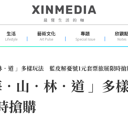
生活
藝術文化
專題
欣觀
Lifestyle
Art Pulse
Special Issue
Notes
．道 」多樣玩法 藍皮解憂號1元套票旅展限時搶
．山．林．道 」多
時搶購