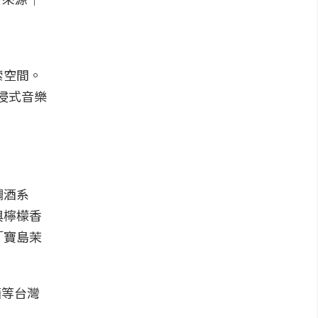
索空間。
沉浸式音樂
調酒系
與檸檬香
「寶島茉