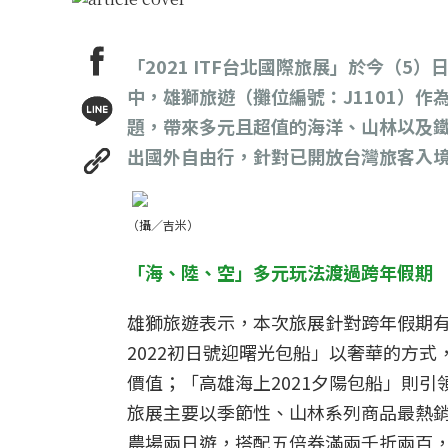
「2021 ITF台北國際旅展」於今（
中，雄獅旅遊（攤位編號：J1101）作為唯
題，帶來多元且超值的海洋、山林以及
出國外自由行，針對已開放台灣旅客入
（攝／吉米）
「海、陸、空」多元玩法渡過跨年假期
雄獅旅遊表示，本次旅展針對跨年假期
2022初日號迎曙光包船」以奢華的方式
價值；「高雄海上2021夕陽包船」則引
旅展主要以季節性、山林系列商品最熱銷
農場兩日遊，搭配五倍券滿兩千折兩百，每