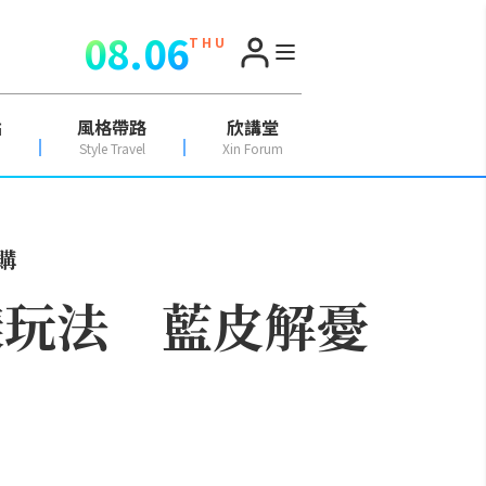
08.06
T H U
點
風格帶路
欣講堂
Style Travel
Xin Forum
購
樣玩法 藍皮解憂