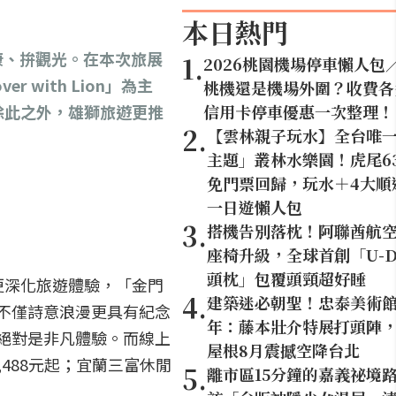
本日熱門
好康、拚觀光。在本次旅展
1
.
2026桃園機場停車懶人包
with Lion」為主
桃機還是機場外圍？收費各
除此之外，雄獅旅遊更推
信用卡停車優惠一次整理！
2
.
【雲林親子玩水】全台唯
主題」叢林水樂園！虎尾6
免門票回歸，玩水＋4大順
一日遊懶人包
3
.
搭機告別落枕！阿聯酋航
座椅升級，全球首創「U-D
頭枕」包覆頭頸超好睡
更深化旅遊體驗，「金門
4
.
建築迷必朝聖！忠泰美術館
，不僅詩意浪漫更具有紀念
年：藤本壯介特展打頭陣，1
，絕對是非凡體驗。而線上
屋根8月震撼空降台北
488元起；宜蘭三富休閒
5
.
離市區15分鐘的嘉義祕境