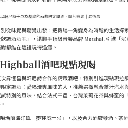
供以軒尼詩干邑為基底的兩款限定調酒。圖片來源｜昇恆昌
分別從味覺與聽覺出發，把機場一角變身為時髦的生活探
調酒酒吧」，還聯手頂級音響品牌 Marshall 引進「
絕對都能在這裡玩得過癮。
ighball酒吧現點現喝
這次昇恆昌與軒尼詩合作的精緻酒吧，特別引進現點現拉
的限定調酒：愛喝清爽風味的人，推薦選擇融合薑汁汽水
試試特別的風味，結合法式干邑、台灣茉莉花茶與蜂蜜的
喜。