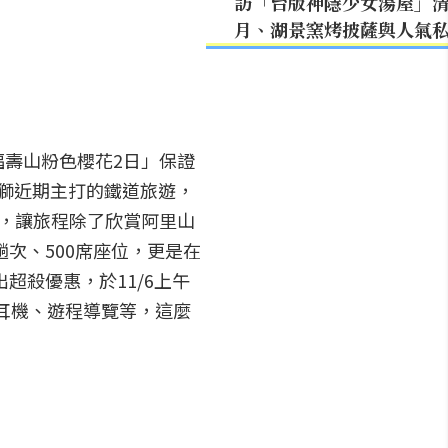
訪「台版神隱少女湯屋」
月、湖景窯烤披薩與人氣
壽山粉色櫻花2日」保證
雄獅近期主打的鐵道旅遊，
，讓旅程除了欣賞阿里山
次、500席座位，更是在
超殺優惠，於11/6上午
覽耳機、遊程導覽等，這麼