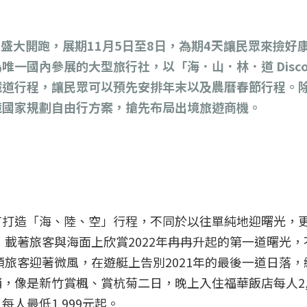
5）日盛大開跑，展期11月5日至8日，為期4天讓民眾來撿
一國內參展的大型旅行社，以「海．山．林．道 Discover 
鐵道行程，讓民眾可以預先安排年末以及農曆春節行程。
境國家規劃自由行方案，搶先布局出境旅遊商機。
有打造「海、陸、空」行程，不同於以往單純地迎曙光，
，載著旅客與海面上欣賞2022年冉冉升起的第一道曙光
領旅客迎著微風，在遊艇上告別2021年的最後一道日落
，像是新竹賞楓、賞杭菊二日，晚上入住福華飯店每人2,
人最低1,999元起。