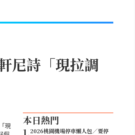
軒尼詩「現拉調
本日熱門
「現
1
.
2026桃園機場停車懶人包／要停
好假