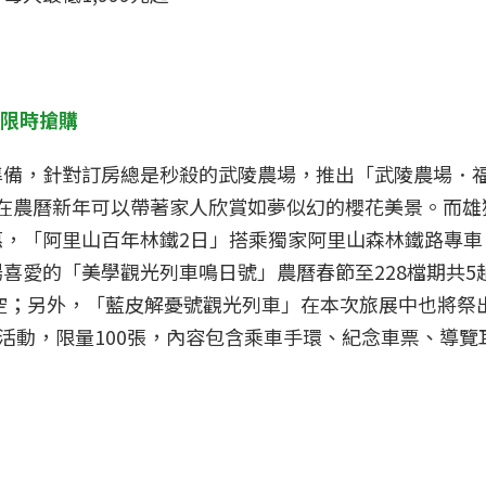
元限時搶購
準備，針對訂房總是秒殺的武陵農場，推出「武陵農場．福
讓你在農曆新年可以帶著家人欣賞如夢似幻的櫻花美景。而
惠，「阿里山百年林鐵2日」搭乘獨家阿里山森林鐵路專車
喜愛的「美學觀光列車鳴日號」農曆春節至228檔期共5趟
空；另外，「藍皮解憂號觀光列車」在本次旅展中也將祭出
購活動，限量100張，內容包含乘車手環、紀念車票、導