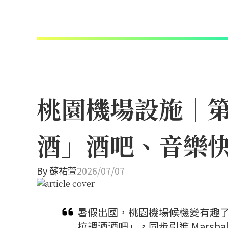
桃園機場設施｜
酒」酒吧、音樂快
By
蘇祐萱
2026/07/07
暑假出國，桃園機場候機變有趣
拉調酒酒吧」，同步引進 Marsh