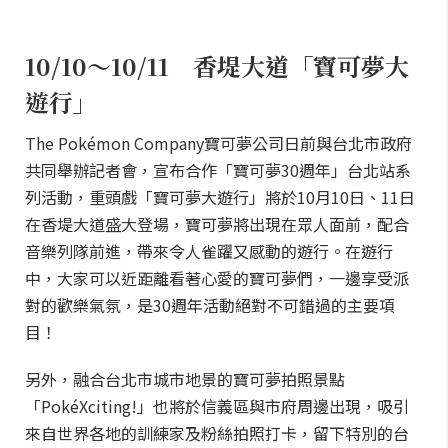
10/10～10/11 香堤大道「寶可夢大
遊行」
The Pokémon Company寶可夢公司日前與台北市政府
共同舉辦記者會，宣布合作「寶可夢30週年」台北站系
列活動，重頭戲「寶可夢大遊行」將於10月10日、11日
在香堤大道盛大登場，寶可夢將出現在眾人面前，配合
音樂列隊前進，帶來令人雀躍又感動的遊行。在遊行
中，大家可以近距離看著心愛的寶可夢們，一邊享受派
對的歡樂氣氛，是30週年活動絕對不可錯過的主要項
目！
另外，融合台北市城市地景的寶可夢拍照景點
「PokéXciting!」也將於信義區與市府周邊出現，吸引
來自世界各地的訓練家及粉絲拍照打卡，留下特別的台