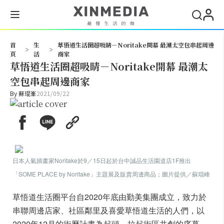
搜尋
首
生
草悟道生活圈超吸睛－Noritake開幕 最潮太空包串起周邊
>
>
頁
活
商家
草悟道生活圈超吸睛－Noritake開幕 最潮太
空包串起周邊商家
By
蘇琨峯
2021/09/22
日本人氣插畫家Noritake於9／15日起於台中誠品生活園道店1F推出
「SOME PLACE by Noritake」主題展及販賣周邊商品；圖片提供／蘇琨峰
草悟道生活圈平台自2020年底由勤美集團成立，致力於
串聯周邊店家、社區鄰里及喜愛草悟道生活的人們，以
2020年12月的街曆計畫為起頭，拉起街區共創的序幕，