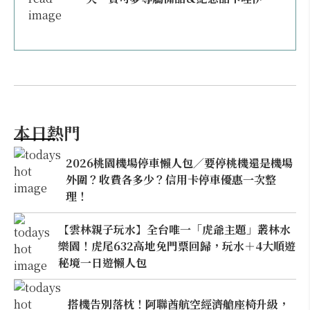
本日熱門
2026桃園機場停車懶人包／要停桃機還是機場
外圍？收費各多少？信用卡停車優惠一次整
理！
【雲林親子玩水】全台唯一「虎爺主題」叢林水
樂園！虎尾632高地免門票回歸，玩水＋4大順遊
秘境一日遊懶人包
搭機告別落枕！阿聯酋航空經濟艙座椅升級，