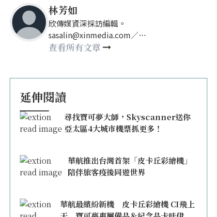
林芳如
欣傳媒資深採訪編輯。
sasalin@xinmedia.com／
happy21917@gmail.com
查看所有文章
延伸閱讀
尋找寶可夢大師，Skyscanner送你
亞太區4大城市機票抓更多！
華航推出台灣首架「皮卡丘彩繪機」
陪伴旅客疫後同遊世界
華航最繽紛新機 皮卡丘彩繪機 CI飛上
天 寶可夢專屬備品＆紀念品卡哇伊