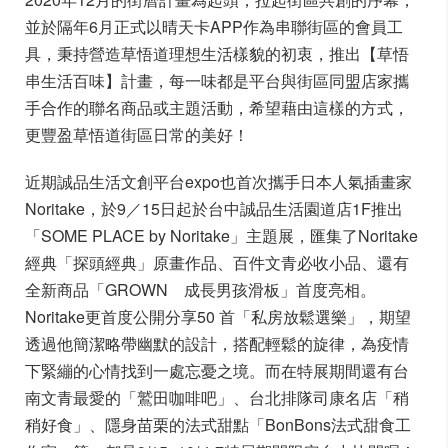
並於隔年6月正式以晴天卡APP作為串聯街區的會員工
具，秉持營造草悟道理想生活樣貌的初衷，推出【草悟
串生活百味】計畫，每一味都是平台與街區同盟店家攜
手合作的聯名商品或主題活動，希望藉由這樣的方式，
更豐盈草悟道街區日常的美好！
近期誠品生活文創平台expo也首次攜手日本人氣插畫家
Noritake，於9／15日起於台中誠品生活園道店1F推出
「SOME PLACE by Noritake」主題展，匯集了Noritake
經典「探頭經典」原畫作品、百件文青必收小品、還有
全新商品「GROWN 成長男孩滑板」首度亮相。
Noritake更首度公開分享50 首「私房放鬆選樂」，期望
透過他簡潔略帶幽默的設計，搭配輕鬆的旋律，為疫情
下緊繃的心情找到一處忘憂之境。而在特展期間還有台
南文青最愛的「鷲田咖啡吧」、台北排隊司康名店「稍
稍好食」、隱身苗栗的法式甜點「BonBons法式甜食工