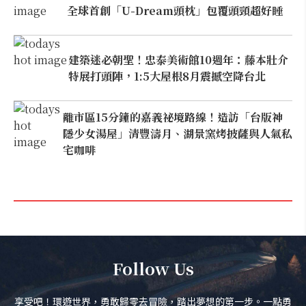
全球首創「U-Dream頭枕」包覆頭頸超好睡
建築迷必朝聖！忠泰美術館10週年：藤本壯介
特展打頭陣，1:5大屋根8月震撼空降台北
離市區15分鐘的嘉義祕境路線！造訪「台版神
隱少女湯屋」清豐濤月、湖景窯烤披薩與人氣私
宅咖啡
Follow Us
享受吧！環遊世界，勇敢歸零去冒險，踏出夢想的第一步。一點勇