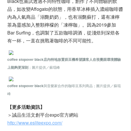
Black也嘗試透過不同特性咖啡，創作了不同體驗的飲
品，如改變Affogato的狀態，用香草冰棒插入濃縮咖啡醬
內為人氣商品「溺斃奶奶」，也有溺斃蘇打，還有凍檸
茶為靈感加入整顆檸檬的「凍檸咖」。因為2019參加
Bar Surfing，也調製了五款咖啡調酒，從淺焙到深焙各
有一杯，一直在挑戰著咖啡的不同可能性。
coffee stopover black店內特地放置烘豆機希望讓客人在視覺跟環境體驗
上能夠更深刻
；圖片提供／蘇琨峰
coffee stopover black
與音樂家合作的咖啡豆系列商品；圖片提供／蘇琨
峰
【更多活動資訊】
＞誠品生活文創平台expo官方網站
http://www.esliteexpo.com/