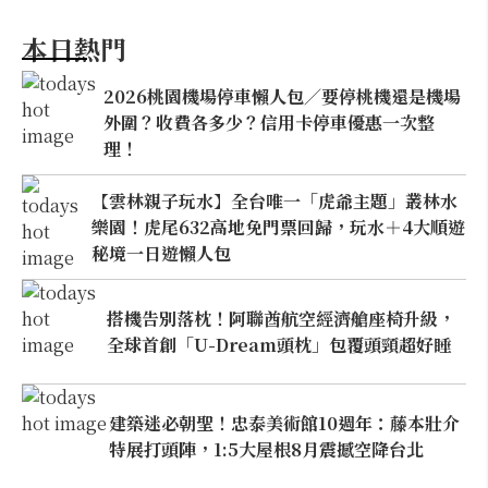
本日熱門
2026桃園機場停車懶人包／要停桃機還是機場
外圍？收費各多少？信用卡停車優惠一次整
理！
【雲林親子玩水】全台唯一「虎爺主題」叢林水
樂園！虎尾632高地免門票回歸，玩水＋4大順遊
秘境一日遊懶人包
搭機告別落枕！阿聯酋航空經濟艙座椅升級，
全球首創「U-Dream頭枕」包覆頭頸超好睡
建築迷必朝聖！忠泰美術館10週年：藤本壯介
特展打頭陣，1:5大屋根8月震撼空降台北