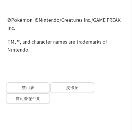
©Pokémon. ©Nintendo/Creatures Inc./GAME FREAK
inc.
TM, ®, and character names are trademarks of
Nintendo.
寶可夢
皮卡丘
寶可夢在台北