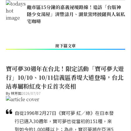
離市區15分鐘的嘉義祕境路線！造訪「台版神
隱少女湯屋」清豐濤月、湖景窯烤披薩與人氣私
宅咖啡
接下篇文章
寶可夢30週年在台北！限定活動「寶可夢大遊
行」10/10、10/11信義區香堤大道登場，台北
站專屬粉紅皮卡丘首次亮相
By
林芳如
2026/07/07
自從1996年2月27日《寶可夢 紅／綠》在日本發
行已邁入30週年，寶可夢也從當初的151種，來
到如今的1,000種以上；為此，寶可夢將在亞洲5