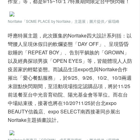
作室」等，都是9/15~10/１7特展期間限定台中快閃喔！
Noritake「SOME PLACE by Noritake」主題展；圖片提供／蘇琨峰
呼應特展主題，此次匯集的Noritake四大設計系列括：以
彎腰人呈現休假日的軟爛姿態「DAY OFF」、呈現昏昏
欲睡的「REPEAT BOY」、告別平躺族的「GROWN」
以及經典探頭男孩「OPEN EYES」等，皆能體現人人防
疫居家的輕鬆姿態。而誠品生活expo也與Noritake合作
摧出「愛心餐點服務」，於9/25、9/26、10/2、10/3兩週
末甜點快閃期間，至活動現場指定認購品項，將於11/25
前送餐至台中光音育幼院、陽光基金會等單位。而在台
中場結束後，接著也將在10/20?11/25於台北expo
BEAUTY信義店、expo SELECT南西接著同步展出
Noritake主題插畫設計。
Noritake全新商品「GROWN 成長男孩滑板」；圖片提供／蘇琨峰