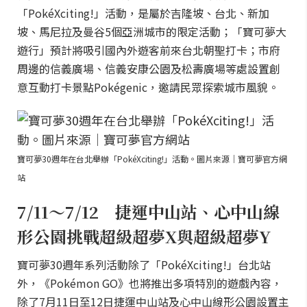
「PokéXciting!」活動，是屬於吉隆坡、台北、新加
坡、馬尼拉及曼谷5個亞洲城市的限定活動；「寶可夢大
遊行」預計將吸引國內外遊客前來台北朝聖打卡；市府
周邊的信義廣場、信義安康公園及松壽廣場等處設置創
意互動打卡景點Pokégenic，邀請民眾探索城市風貌。
寶可夢30週年在台北舉辦「PokéXciting!」活動。圖片來源｜寶可夢官方網
站
7/11～7/12 捷運中山站、心中山線
形公園挑戰超級超夢X與超級超夢Y
寶可夢30週年系列活動除了「PokéXciting!」台北站
外，《Pokémon GO》也將推出多項特別的遊戲內容，
除了7月11日至12日捷運中山站及心中山線形公園設置主