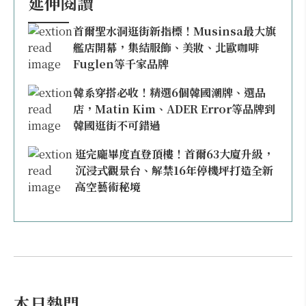
延伸閱讀
首爾聖水洞逛街新指標！Musinsa最大旗
艦店開幕，集結服飾、美妝、北歐咖啡
Fuglen等千家品牌
韓系穿搭必收！精選6個韓國潮牌、選品
店，Matin Kim、ADER Error等品牌到
韓國逛街不可錯過
逛完龐畢度直登頂樓！首爾63大廈升級，
沉浸式觀景台、解禁16年停機坪打造全新
高空藝術秘境
本日熱門