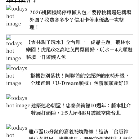
2026桃園機場停車懶人包／要停桃機還是機場
外圍？收費各多少？信用卡停車優惠一次整
理！
【雲林親子玩水】全台唯一「虎爺主題」叢林水
樂園！虎尾632高地免門票回歸，玩水＋4大順遊
秘境一日遊懶人包
搭機告別落枕！阿聯酋航空經濟艙座椅升級，
全球首創「U-Dream頭枕」包覆頭頸超好睡
建築迷必朝聖！忠泰美術館10週年：藤本壯介
特展打頭陣，1:5大屋根8月震撼空降台北
離市區15分鐘的嘉義祕境路線！造訪「台版神
隱少女湯屋」清豐濤月、湖景窯烤披薩與人氣私