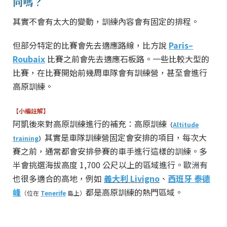
同嗎？
其實不會有太大的變動，訓練內容會有固定的排程。
但部分特定的比賽會先去適應路線，比方說
Paris–
Roubaix
比賽之前會先去適應石板路。一些比較大型的
比賽，在比賽開始前幾周車隊會有訓練營，甚至會進行
高原訓練。
【小編註解】
阿凱後來對高原訓練進行的補充：高原訓練
（
Altitude
其實是車隊訓練營固定會安排的項目，每次大
training
）
賽之前，通常都會安排參賽的車手進行這樣的訓練。多
半會挑選海拔高度 1,700 公尺以上的區域進行。歐洲有
也很多適合的高地，例如
義大利 Livigno
、
西班牙 泰德
峰
都是高原訓練的熱門區域。
（位在
Tenerife
島上）