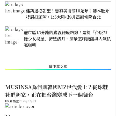
建築迷必朝聖！忠泰美術館10週年：藤本壯介
特展打頭陣，1:5大屋根8月震撼空降台北
離市區15分鐘的嘉義祕境路線！造訪「台版神
隱少女湯屋」清豐濤月、湖景窯烤披薩與人氣私
宅咖啡
接下篇文章
MUSINSA為何讓韓國MZ世代愛上？從球鞋
社群起家，正在把台灣變成下一個舞台
By
蘇祐萱
2026/07/13