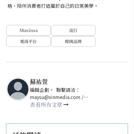
格，陪伴消費者打造屬於自己的日常美學。
Musinsa
流行
電商平台
韓國品牌
蘇祐萱
編輯企劃。 聯繫請洽：
maysu@xinmedia.com /
may860527@gmail.com
查看所有文章